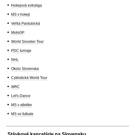
Hokejová extraliga
MS v hokeji
Veľká Pardubická
MotoGP
World Snooker Tour
PDC turnaje
NHL
Okolo Slovenska
Cyklistická World Tour
WRC
Let's Dance
MS v atletike
MS vo futbale
Stávkové kancelárie na Slovensku