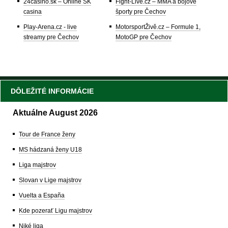
24casino.sk – Online SK
Fight-Live.cz – MMA a bojové
casina
športy pre Čechov
Play-Arena.cz - live
MotorsportŽivě.cz – Formule 1,
streamy pre Čechov
MotoGP pre Čechov
DÔLEŽITÉ INFORMÁCIE
Aktuálne August 2026
Tour de France ženy
MS hádzaná ženy U18
Liga majstrov
Slovan v Lige majstrov
Vuelta a España
Kde pozerať Ligu majstrov
Niké liga