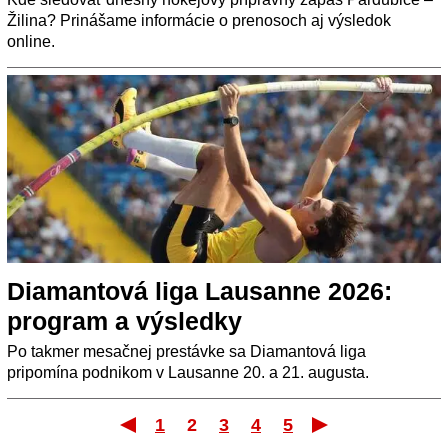
Žilina? Prinášame informácie o prenosoch aj výsledok
online.
Diamantová liga Lausanne 2026:
program a výsledky
Po takmer mesačnej prestávke sa Diamantová liga
pripomína podnikom v Lausanne 20. a 21. augusta.
1
2
3
4
5
Prvý
Posle