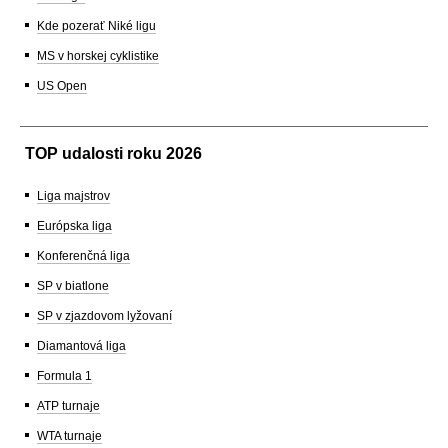
Kde pozerať Niké ligu
MS v horskej cyklistike
US Open
TOP udalosti roku 2026
Liga majstrov
Európska liga
Konferenčná liga
SP v biatlone
SP v zjazdovom lyžovaní
Diamantová liga
Formula 1
ATP turnaje
WTA turnaje