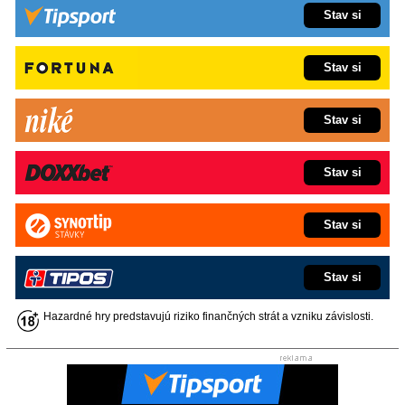
Stav si
Stav si
Stav si
Stav si
Stav si
Stav si
Hazardné hry predstavujú riziko finančných strát a vzniku závislosti.