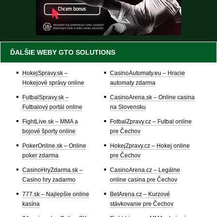
ĎALŠIE WEBY GTO SOLUTIONS
HokejSpravy.sk –
CasinoAutomaty.eu – Hracie
Hokejové správy online
automaty zdarma
FutbalSpravy.sk –
CasinoArena.sk – Online casina
Futbalový portál online
na Slovensku
FightLive.sk – MMA a
FotbalZpravy.cz – Futbal online
bojové športy online
pre Čechov
PokerOnline.sk – Online
HokejZpravy.cz – Hokej online
poker zdarma
pre Čechov
CasinoHryZdarma.sk –
CasinoArena.cz – Legálne
Casino hry zadarmo
online casina pre Čechov
777.sk – Najlepšie online
BetArena.cz – Kurzové
kasína
stávkovanie pre Čechov