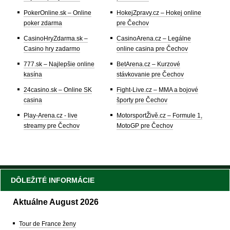
PokerOnline.sk – Online
HokejZpravy.cz – Hokej online
poker zdarma
pre Čechov
CasinoHryZdarma.sk –
CasinoArena.cz – Legálne
Casino hry zadarmo
online casina pre Čechov
777.sk – Najlepšie online
BetArena.cz – Kurzové
kasína
stávkovanie pre Čechov
24casino.sk – Online SK
Fight-Live.cz – MMA a bojové
casina
športy pre Čechov
Play-Arena.cz - live
MotorsportŽivě.cz – Formule 1,
streamy pre Čechov
MotoGP pre Čechov
DÔLEŽITÉ INFORMÁCIE
Aktuálne August 2026
Tour de France ženy