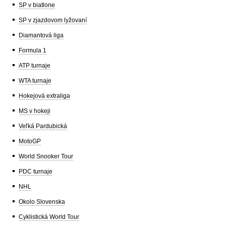
SP v biatlone
SP v zjazdovom lyžovaní
Diamantová liga
Formula 1
ATP turnaje
WTA turnaje
Hokejová extraliga
MS v hokeji
Veľká Pardubická
MotoGP
World Snooker Tour
PDC turnaje
NHL
Okolo Slovenska
Cyklistická World Tour