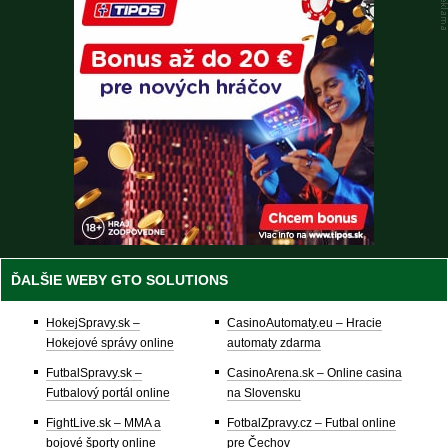
ĎALŠIE WEBY GTO SOLUTIONS
HokejSpravy.sk –
CasinoAutomaty.eu – Hracie
Hokejové správy online
automaty zdarma
FutbalSpravy.sk –
CasinoArena.sk – Online casina
Futbalový portál online
na Slovensku
FightLive.sk – MMA a
FotbalZpravy.cz – Futbal online
bojové športy online
pre Čechov