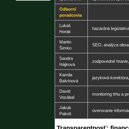
Odborní
poradcovia
Lukáš
hazardná legislatív
Horák
Martin
SEO, analýza obsah
Šimko
Sandra
zodpovedné hranie, 
Hájková
Kamila
jazyková korektúra
Balvínová
David
monitoring trhu a p
Vozábal
Jakub
overovanie informác
Pakoš
Transparentnosť: financ