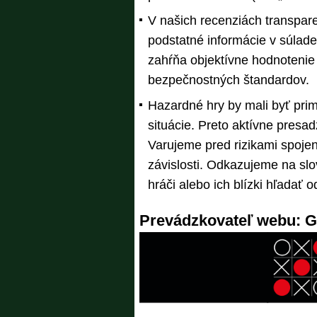
V našich recenziách transpar
podstatné informácie v súlade
zahŕňa objektívne hodnotenie
bezpečnostných štandardov.
Hazardné hry by mali byť prim
situácie. Preto aktívne pres
Varujeme pred rizikami spo
závislosti. Odkazujeme na slo
hráči alebo ich blízki hľadať
Prevádzkovateľ webu: GTO