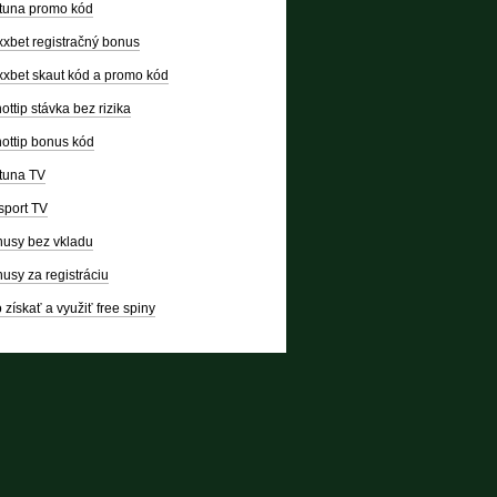
tuna promo kód
xbet registračný bonus
xbet skaut kód a promo kód
ottip stávka bez rizika
ottip bonus kód
tuna TV
sport TV
usy bez vkladu
usy za registráciu
 získať a využiť free spiny