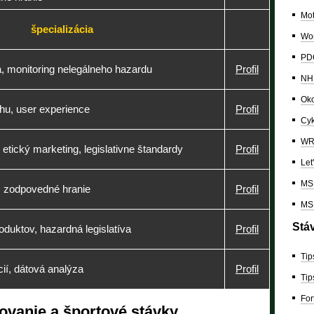
Mo
špecializácia
Wor
PDC
a, monitoring nelegálneho hazardu
Profil
NH
Oko
u, user experience
Profil
Cyk
W
etický marketing, legislativne štandardy
Profil
Let
MS 
, zodpovedné hranie
Profil
MS 
Stá
roduktov, hazardná legislatíva
Profil
Tip
ií, dátová analýza
Profil
Tip
For
ovanie a športové stávky