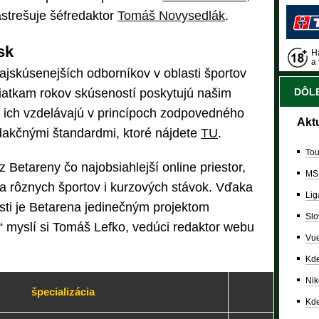
astrešuje šéfredaktor
Tomáš Novysedlák
.
sk
Ha
a 
ajskúsenejších odborníkov v oblasti športov
iatkam rokov skúseností poskytujú našim
DÔLE
 ich vzdelávajú v princípoch zodpovedného
Akt
edakčnými štandardmi, ktoré nájdete
TU
.
Tou
 Betareny čo najobsiahlejší online priestor,
MS
ia rôznych športov i kurzových stávok. Vďaka
Lig
sti je Betarena jedinečným projektom
Slo
“ myslí si Tomáš Lefko, vedúci redaktor webu
Vue
Kde
Nik
špecializácia
Kde