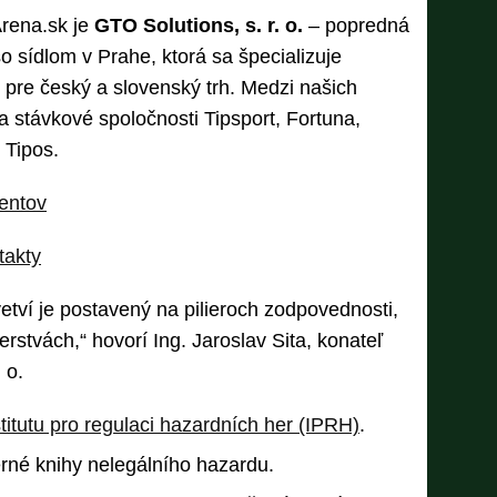
rena.sk je
GTO Solutions, s. r. o.
– popredná
o sídlom v Prahe, ktorá sa špecializuje
 pre český a slovenský trh. Medzi našich
a stávkové spoločnosti Tipsport, Fortuna,
 Tipos.
entov
takty
tví je postavený na pilieroch zodpovednosti,
erstvách,“ hovorí Ing. Jaroslav Sita, konateľ
 o.
stitutu pro regulaci hazardních her (IPRH)
.
rné knihy nelegálního hazardu.