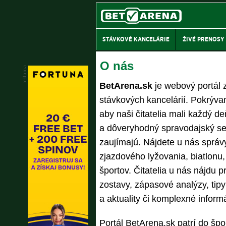
STÁVKOVÉ KANCELÁRIE
ŽIVÉ PRENOSY
O nás
BetArena.sk
je webový portál 
stávkových kancelárií. Pokrýva
aby naši čitatelia mali každý d
a dôveryhodný spravodajský ser
zaujímajú. Nájdete u nás správy 
zjazdového lyžovania, biatlonu,
športov. Čitatelia u nás nájdu 
zostavy, zápasové analýzy, tip
a aktuality či komplexné infor
Portál BetArena.sk patrí do špo