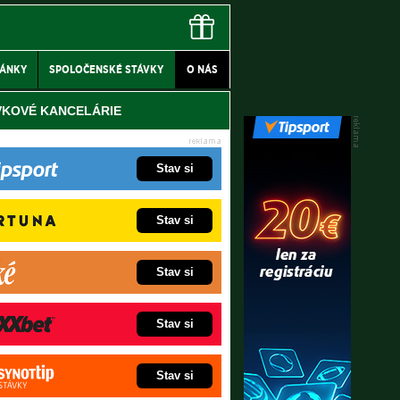
LÁNKY
SPOLOČENSKÉ STÁVKY
O NÁS
VKOVÉ KANCELÁRIE
Stav si
Stav si
Stav si
Stav si
Stav si