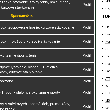
MS 
bežecké lyžovanie, stolný tenis, hokej, futbal,
Profil
 kurzové stávkovanie
US
špecializácia
TOP
, box, zodpovedné hranie, kurzové stávkovanie
Profil
Lig
Eur
, box, motošport, kurzové stávkovanie
Profil
Kon
SP 
ípky, zimné športy, tenis
Profil
SP 
Dia
 alpské lyžovanie, biatlon, F1, atletika,
Profil
For
lalom, kurzové stávkovanie
ATP
, hádzaná
Profil
WTA
, F1, vodný slalom, šípky, zimné športy
Profil
Hok
MS 
sy v stávkových kanceláriách, promo kódy,
Profil
Veľ
dné hranie