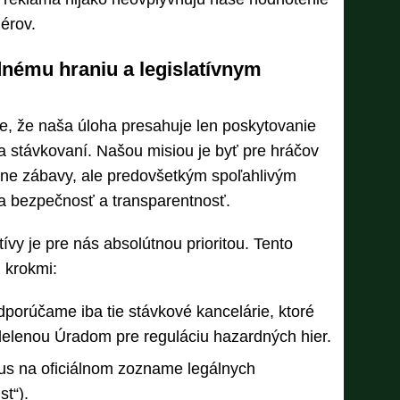
nérov.
nému hraniu a legislatívnym
, že naša úloha presahuje len poskytovanie
 a stávkovaní. Našou misiou je byť pre hráčov
ine zábavy, ale predovšetkým spoľahlivým
na bezpečnosť a transparentnosť.
ívy je pre nás absolútnou prioritou. Tento
 krokmi:
orúčame iba tie stávkové kancelárie, ktoré
udelenou Úradom pre reguláciu hazardných hier.
tus na oficiálnom zozname legálnych
st“).