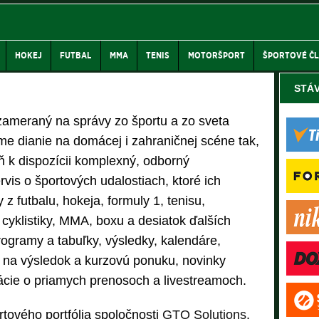
HOKEJ
FUTBAL
MMA
TENIS
MOTORŠPORT
ŠPORTOVÉ Č
STÁ
zameraný na správy zo športu a zo sveta
me dianie na domácej i zahraničnej scéne tak,
eň k dispozícii komplexný, odborný
vis o športových udalostiach, ktoré ich
z futbalu, hokeja, formuly 1, tenisu,
 cyklistiky, MMA, boxu a desiatok ďalších
programy a tabuľky, výsledky, kalendáre,
y na výsledok a kurzovú ponuku, novinky
mácie o priamych prenosoch a livestreamoch.
rtového portfólia spoločnosti
GTO Solutions
,