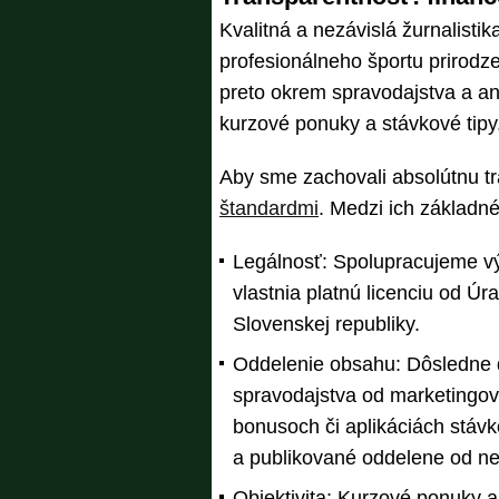
Kvalitná a nezávislá žurnalistik
profesionálneho športu prirodz
preto okrem spravodajstva a an
kurzové ponuky a stávkové tipy,
Aby sme zachovali absolútnu t
štandardmi
. Medzi ich základné 
Legálnosť: Spolupracujeme vý
vlastnia platnú licenciu od Ú
Slovenskej republiky.
Oddelenie obsahu: Dôsledne 
spravodajstva od marketingov
bonusoch či aplikáciách stáv
a publikované oddelene od ne
Objektivita: Kurzové ponuky 