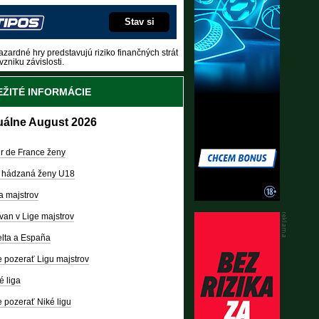
Stav si
zardné hry predstavujú riziko finančných strát
vzniku závislosti.
ŽITÉ INFORMÁCIE
uálne August 2026
r de France ženy
 hádzaná ženy U18
a majstrov
van v Lige majstrov
lta a España
 pozerať Ligu majstrov
é liga
 pozerať Niké ligu