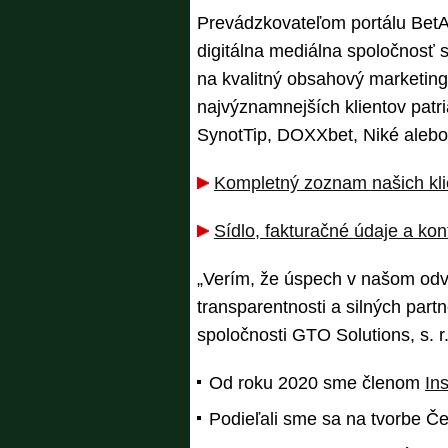
Prevádzkovateľom portálu BetA
digitálna mediálna spoločnosť s
na kvalitný obsahový marketing
najvýznamnejších klientov patri
SynotTip, DOXXbet, Niké alebo
Kompletný zoznam našich kli
Sídlo, fakturačné údaje a kon
„Verím, že úspech v našom odve
transparentnosti a silných partn
spoločnosti GTO Solutions, s. r.
Od roku 2020 sme členom
In
Podieľali sme sa na tvorbe Če