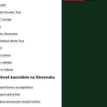
toGP
ld Snooker Tour
 turnaje
L
lo Slovenska
listická World Tour
RC
's Dance
v atletike
vo futbale
vkové kancelárie na Slovensku
sport bonus za registráciu
sport akčný kód
tuna bonusy pre nových hráčov