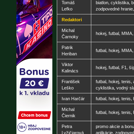
Tomáš
biatlon, cyklistika, 
Lefko
zodpovedné hranie,
Redaktori
Michal
hokej, futbal, MMA
Čarnoky
Patrik
futbal, hokej, MMA
Heriban
Viktor
hokej, futbal, F1, š
Kalinács
František
futbal, hokej, tenis,
Leško
cyklistika, vodný s
Ivan Harčár
futbal, hokej, tenis
Michal
futbal, hokej, tenis
Čiernik
Petra
promo akcie a bonu
Lyžičiarová
aplikácie, zodpove