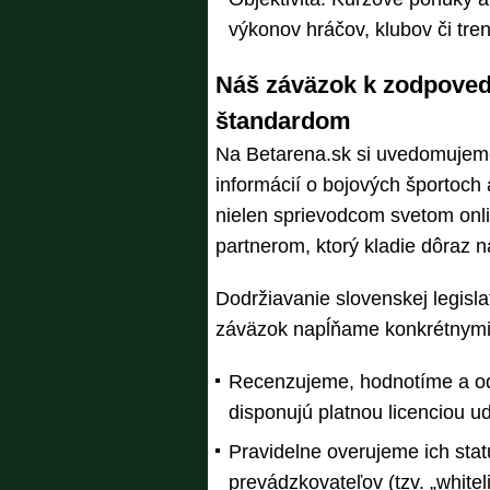
výkonov hráčov, klubov či tre
Náš záväzok k zodpoved
štandardom
Na Betarena.sk si uvedomujeme
informácií o bojových športoch
nielen sprievodcom svetom onl
partnerom, ktorý kladie dôraz 
Dodržiavanie slovenskej legislat
záväzok napĺňame konkrétnymi
Recenzujeme, hodnotíme a odp
disponujú platnou licenciou 
Pravidelne overujeme ich sta
prevádzkovateľov (tzv. „whiteli