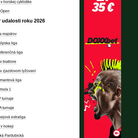
v horskej cyklistike
 Open
 udalosti roku 2026
a majstrov
ópska liga
ferenčná liga
v biatlone
v zjazdovom lyžovaní
mantová liga
mula 1
 turnaje
 turnaje
ejová extraliga
v hokeji
ká Pardubická