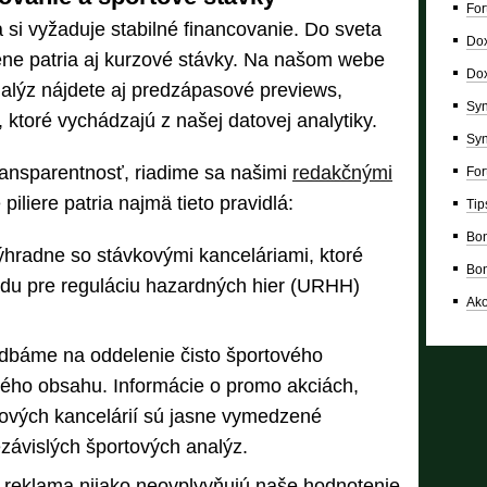
For
a si vyžaduje stabilné financovanie. Do sveta
Dox
ene patria aj kurzové stávky. Na našom webe
Dox
alýz nájdete aj predzápasové previews,
Syn
 ktoré vychádzajú z našej datovej analytiky.
Syn
ransparentnosť, riadime sa našimi
redakčnými
For
piliere patria najmä tieto pravidlá:
Tip
Bon
hradne so stávkovými kanceláriami, ktoré
Bon
radu pre reguláciu hazardných hier (URHH)
Ako
dbáme na oddelenie čisto športového
ého obsahu. Informácie o promo akciách,
kových kancelárií sú jasne vymedzené
závislých športových analýz.
a reklama nijako neovplyvňujú naše hodnotenie