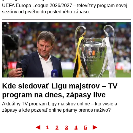
UEFA Europa League 2026/2027 – televízny program novej
sezóny od prvého do posledného zápasu.
Kde sledovať Ligu majstrov – TV
program na dnes, zápasy live
Aktuálny TV program Ligy majstrov online – kto vysiela
zápasy a kde pozerať online priamy prenos naživo?
1
2
3
4
5
Prvý
Posle