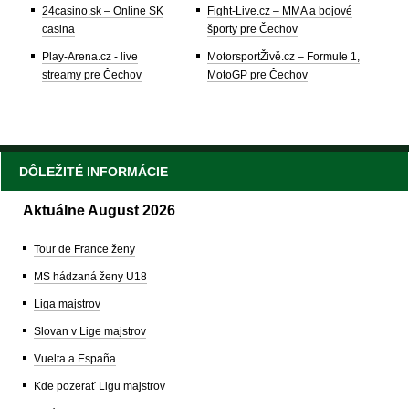
24casino.sk – Online SK
Fight-Live.cz – MMA a bojové
casina
športy pre Čechov
Play-Arena.cz - live
MotorsportŽivě.cz – Formule 1,
streamy pre Čechov
MotoGP pre Čechov
DÔLEŽITÉ INFORMÁCIE
Aktuálne August 2026
Tour de France ženy
MS hádzaná ženy U18
Liga majstrov
Slovan v Lige majstrov
Vuelta a España
Kde pozerať Ligu majstrov