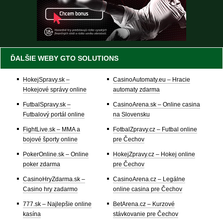
ĎALŠIE WEBY GTO SOLUTIONS
HokejSpravy.sk –
CasinoAutomaty.eu – Hracie
Hokejové správy online
automaty zdarma
FutbalSpravy.sk –
CasinoArena.sk – Online casina
Futbalový portál online
na Slovensku
FightLive.sk – MMA a
FotbalZpravy.cz – Futbal online
bojové športy online
pre Čechov
PokerOnline.sk – Online
HokejZpravy.cz – Hokej online
poker zdarma
pre Čechov
CasinoHryZdarma.sk –
CasinoArena.cz – Legálne
Casino hry zadarmo
online casina pre Čechov
777.sk – Najlepšie online
BetArena.cz – Kurzové
kasína
stávkovanie pre Čechov