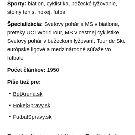
Športy:
biatlon, cyklistika, bežecké lyžovanie,
stolný tenis, hokej, futbal
Špecializácia:
Svetový pohár a MS v biatlone,
preteky UCI WorldTour, MS v cestnej cyklistike,
Svetový pohár v bežeckom lyžovaní, Tour de Ski,
európske ligové a medzinárodné súťaže vo
futbale
Počet článkov:
1950
Píše tiež pre:
BetArena.sk
HokejSpravy.sk
FutbalSpravy.sk