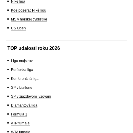
Niké liga
Kde pozerať Niké ligu
MS v horskej cyklistike
US Open
TOP udalosti roku 2026
Liga majstrov
Európska liga
Konferenčná liga
SP v biatlone
SP v zjazdovom lyžovaní
Diamantová liga
Formula 1
ATP turnaje
WTA turnaje