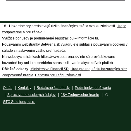
18+ Hazardné hry predstavujú riziko finančných strát a vzniku závislosti.
Hrajte
zodpovedne
a pre zábavu!
Využitie bonusov je podmienené registráciou –
informácie tu
.
Používaním webstránky BetArena.sk vyjadrujete súhlas s používaním cookies v
súlade s nastavením vášho prehliadača.
Na webových stránkach https://www.betarena.sk/ nie sú prevádzkované
hazardné hry ani tu neprebieha sprostredkovanie akýchkoľvek platieb.
Dôležité odkazy:
Ministerstvo Financií SR
,
Úrad pre reguláciu hazardných hier
,
Zodpovedné hranie
,
Centrum pre liečbu závislostí
O nás
|
Kontakty
|
Redakčné štandardy
|
Podmienky používania
|
Spracovanie osobných údajov
|
18+ Zodpovedné hranie
| ©
GTO Solutions, s.r.o.