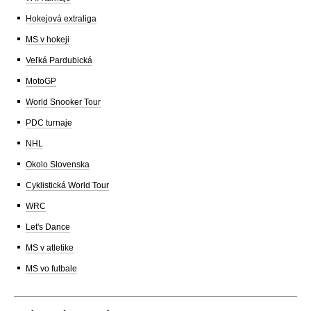
Hokejová extraliga
MS v hokeji
Veľká Pardubická
MotoGP
World Snooker Tour
PDC turnaje
NHL
Okolo Slovenska
Cyklistická World Tour
WRC
Let's Dance
MS v atletike
MS vo futbale