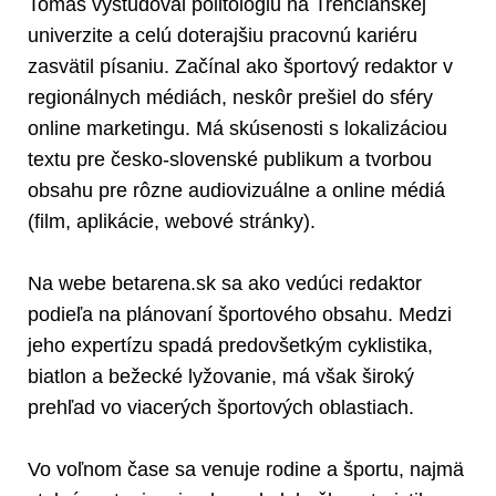
Tomáš vyštudoval politológiu na Trenčianskej
univerzite a celú doterajšiu pracovnú kariéru
zasvätil písaniu. Začínal ako športový redaktor v
regionálnych médiách, neskôr prešiel do sféry
online marketingu. Má skúsenosti s lokalizáciou
textu pre česko-slovenské publikum a tvorbou
obsahu pre rôzne audiovizuálne a online médiá
(film, aplikácie, webové stránky).
Na webe betarena.sk sa ako vedúci redaktor
podieľa na plánovaní športového obsahu. Medzi
jeho expertízu spadá predovšetkým cyklistika,
biatlon a bežecké lyžovanie, má však široký
prehľad vo viacerých športových oblastiach.
Vo voľnom čase sa venuje rodine a športu, najmä