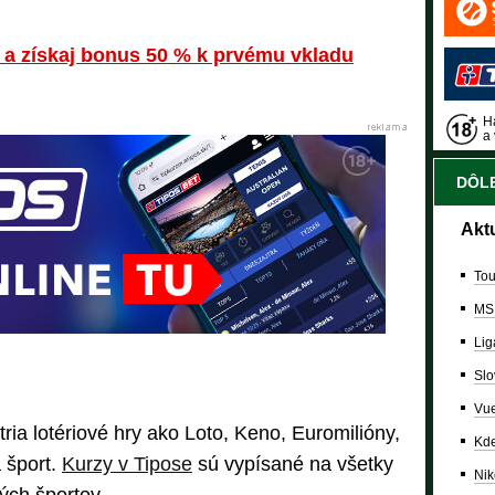
a získaj bonus 50 % k prvému vkladu
Ha
a 
DÔLE
Akt
Tou
MS
Lig
Slo
Vue
tria lotériové hry ako Loto, Keno, Euromilióny,
Kde
a šport.
Kurzy v Tipose
sú vypísané na všetky
Nik