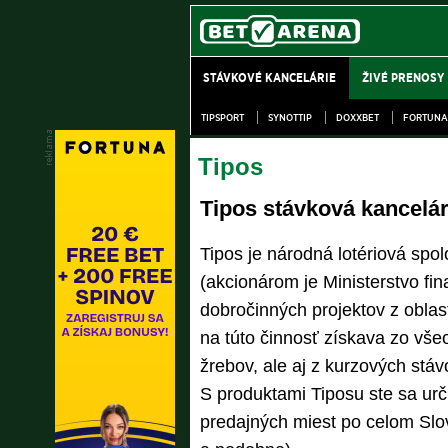
STÁVKOVÉ KANCELÁRIE
ŽIVÉ PRENOSY
TIPSPORT
SYNOTTIP
DOXXBET
FORTUNA
Tipos
Tipos stávková kancelár
Tipos je národná lotériová sp
(akcionárom je Ministerstvo fin
dobročinných projektov z oblast
na túto činnosť získava zo vše
žrebov, ale aj z kurzových stá
S produktami Tiposu ste sa určit
predajných miest po celom Slo