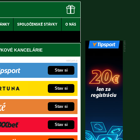
LÁNKY
SPOLOČENSKÉ STÁVKY
O NÁS
VKOVÉ KANCELÁRIE
Stav si
Stav si
Stav si
Stav si