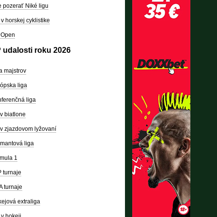
 pozerať Niké ligu
v horskej cyklistike
 Open
 udalosti roku 2026
a majstrov
ópska liga
ferenčná liga
v biatlone
v zjazdovom lyžovaní
mantová liga
mula 1
 turnaje
 turnaje
ejová extraliga
v hokeji