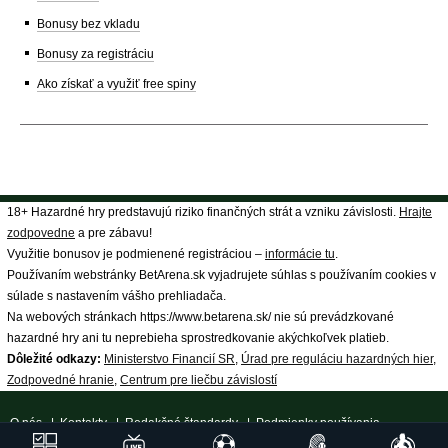
Bonusy bez vkladu
Bonusy za registráciu
Ako získať a využiť free spiny
18+ Hazardné hry predstavujú riziko finančných strát a vzniku závislosti.
Hrajte
zodpovedne
a pre zábavu!
Využitie bonusov je podmienené registráciou –
informácie tu
.
Používaním webstránky BetArena.sk vyjadrujete súhlas s používaním cookies v
súlade s nastavením vášho prehliadača.
Na webových stránkach https://www.betarena.sk/ nie sú prevádzkované
hazardné hry ani tu neprebieha sprostredkovanie akýchkoľvek platieb.
Dôležité odkazy:
Ministerstvo Financií SR
,
Úrad pre reguláciu hazardných hier
,
Zodpovedné hranie
,
Centrum pre liečbu závislostí
O nás
|
Kontakty
|
Redakčné štandardy
|
Podmienky používania
|
Spracovanie osobných údajov
|
18+ Zodpovedné hranie
| ©