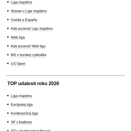
Liga majstrov
Slovan v Lige majstrov
Vuelta a España
Kde pozerať Ligu majstrov
Niké liga
Kde pozerať Niké ligu
MS v horskej cyklistike
US Open
TOP udalosti roku 2026
Liga majstrov
Európska liga
Konferenčná liga
SP v biatlone