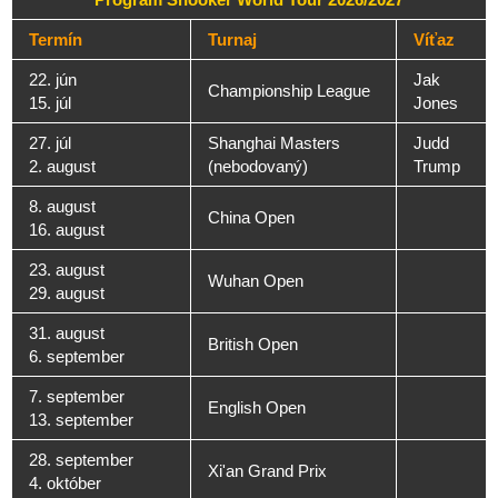
Termín
Turnaj
Víťaz
22. jún
Jak
Championship League
15. júl
Jones
27. júl
Shanghai Masters
Judd
2. august
(nebodovaný)
Trump
8. august
China Open
16. august
23. august
Wuhan Open
29. august
31. august
British Open
6. september
7. september
English Open
13. september
28. september
Xi'an Grand Prix
4. október