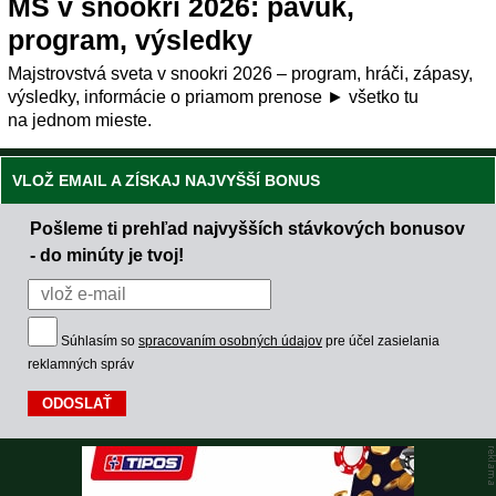
MS v snookri 2026: pavúk,
program, výsledky
Majstrovstvá sveta v snookri 2026 – program, hráči, zápasy,
výsledky, informácie o priamom prenose ► všetko tu
na jednom mieste.
VLOŽ EMAIL A ZÍSKAJ NAJVYŠŠÍ BONUS
Pošleme ti prehľad najvyšších stávkových bonusov
- do minúty je tvoj!
Súhlasím so
spracovaním osobných údajov
pre účel zasielania
reklamných správ