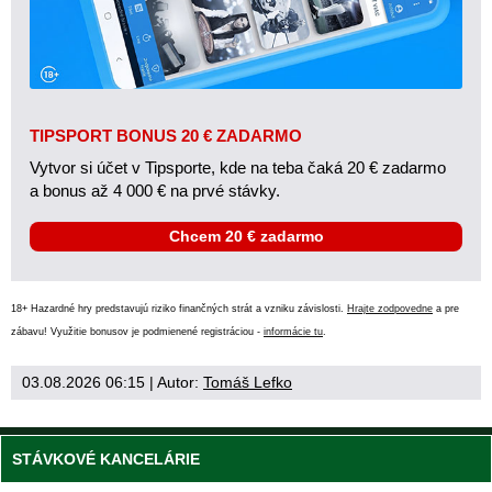
TIPSPORT BONUS 20 € ZADARMO
Vytvor si účet v Tipsporte, kde na teba čaká 20 € zadarmo
a bonus až 4 000 € na prvé stávky.
Chcem 20 € zadarmo
18+ Hazardné hry predstavujú riziko finančných strát a vzniku závislosti.
Hrajte zodpovedne
a pre
zábavu! Využitie bonusov je podmienené registráciou -
informácie tu
.
03.08.2026 06:15
| Autor:
Tomáš Lefko
STÁVKOVÉ KANCELÁRIE