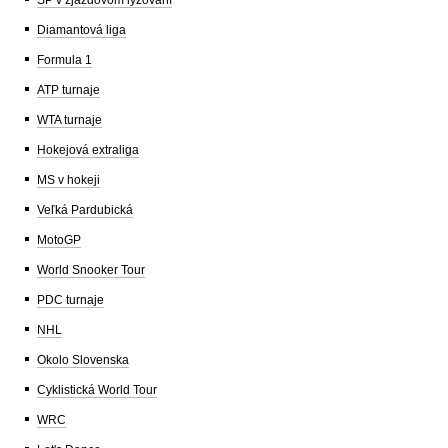
SP v zjazdovom lyžovaní
Diamantová liga
Formula 1
ATP turnaje
WTA turnaje
Hokejová extraliga
MS v hokeji
Veľká Pardubická
MotoGP
World Snooker Tour
PDC turnaje
NHL
Okolo Slovenska
Cyklistická World Tour
WRC