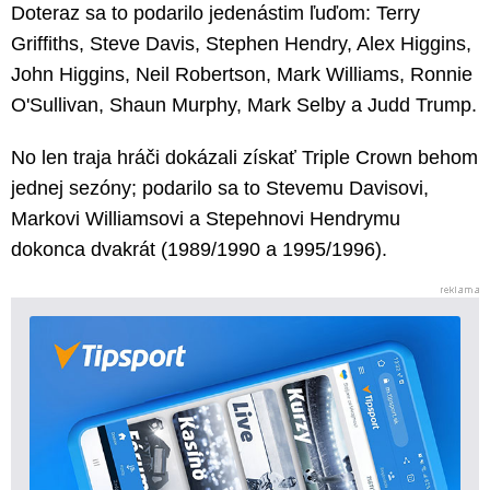
Doteraz sa to podarilo jedenástim ľuďom: Terry
Griffiths, Steve Davis, Stephen Hendry, Alex Higgins,
John Higgins, Neil Robertson, Mark Williams, Ronnie
O'Sullivan, Shaun Murphy, Mark Selby a Judd Trump.
No len traja hráči dokázali získať Triple Crown behom
jednej sezóny; podarilo sa to Stevemu Davisovi,
Markovi Williamsovi a Stepehnovi Hendrymu
dokonca dvakrát (1989/1990 a 1995/1996).