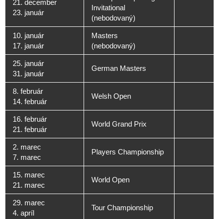
21. december
Invitational
23. január
(nebodovaný)
10. január
Masters
17. január
(nebodovaný)
25. január
German Masters
31. január
8. február
Welsh Open
14. február
16. február
World Grand Prix
21. február
2. marec
Players Championship
7. marec
15. marec
World Open
21. marec
29. marec
Tour Championship
4. apríl