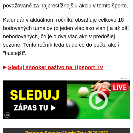
považované za najprestížnejšiu akciu v tomto športe.
Kalendár v aktuálnom ročníku obsahuje celkovo 18
bodovaných turnajov (o jeden viac ako vlani) a až päť
nebodovaných, čo je o dva viac ako v predošlej
sezóne. Tento ročník teda bude čo do počtu akcií
"hustejší".
Sleduj snooker naživo na Tipsport TV
Program Snooker World Tour 2026/2027