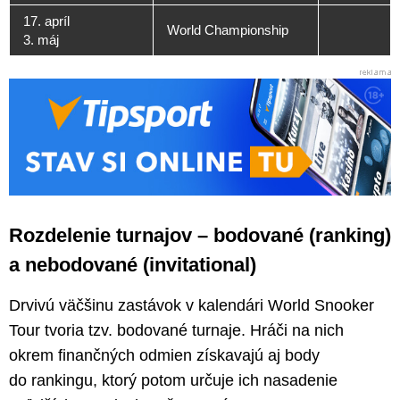
17. apríl
World Championship
3. máj
Rozdelenie turnajov – bodované (ranking)
a nebodované (invitational)
Drvivú väčšinu zastávok v kalendári World Snooker
Tour tvoria tzv. bodované turnaje. Hráči na nich
okrem finančných odmien získavajú aj body
do rankingu, ktorý potom určuje ich nasadenie