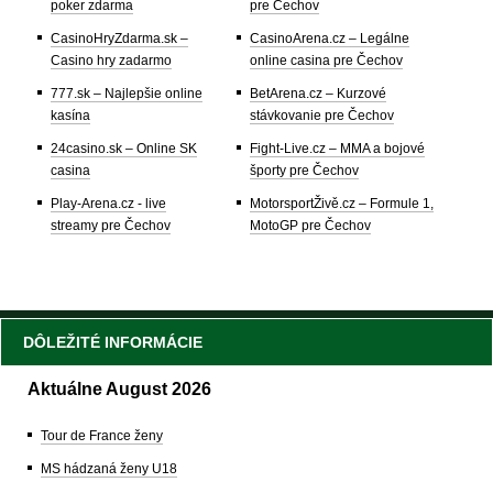
poker zdarma
pre Čechov
CasinoHryZdarma.sk –
CasinoArena.cz – Legálne
Casino hry zadarmo
online casina pre Čechov
777.sk – Najlepšie online
BetArena.cz – Kurzové
kasína
stávkovanie pre Čechov
24casino.sk – Online SK
Fight-Live.cz – MMA a bojové
casina
športy pre Čechov
Play-Arena.cz - live
MotorsportŽivě.cz – Formule 1,
streamy pre Čechov
MotoGP pre Čechov
DÔLEŽITÉ INFORMÁCIE
Aktuálne August 2026
Tour de France ženy
MS hádzaná ženy U18