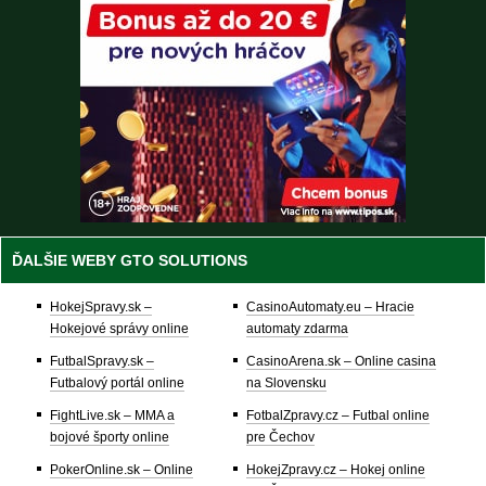
ĎALŠIE WEBY GTO SOLUTIONS
HokejSpravy.sk –
CasinoAutomaty.eu – Hracie
Hokejové správy online
automaty zdarma
FutbalSpravy.sk –
CasinoArena.sk – Online casina
Futbalový portál online
na Slovensku
FightLive.sk – MMA a
FotbalZpravy.cz – Futbal online
bojové športy online
pre Čechov
PokerOnline.sk – Online
HokejZpravy.cz – Hokej online