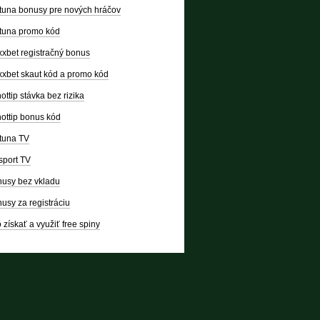
tuna bonusy pre nových hráčov
tuna promo kód
xbet registračný bonus
xbet skaut kód a promo kód
ottip stávka bez rizika
ottip bonus kód
tuna TV
sport TV
usy bez vkladu
usy za registráciu
 získať a využiť free spiny