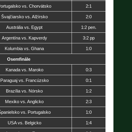
ortugalsko vs. Chorvátsko
2:1
Švajčiarsko vs. Alžírsko
2:0
Austrália vs. Egypt
1:2 pen.
Argentína vs. Kapverdy
3:2 pp
Kolumbia vs. Ghana
1:0
Osemfinále
Kanada vs. Maroko
0:3
Paraguaj vs. Francúzsko
0:1
Brazília vs. Nórsko
1:2
Mexiko vs. Anglicko
2:3
Španielsko vs. Portugalsko
1:0
USA vs. Belgicko
1:4