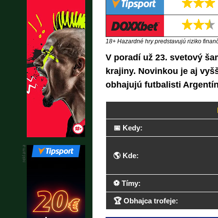
18+ Hazardné hry predstavujú riziko finančn
V poradí už 23. svetový ša
krajiny. Novinkou je aj vyš
obhajujú futbalisti Argentín
📅 Kedy:
🌎 Kde:
⚽ Tímy:
🏆 Obhajca trofeje: