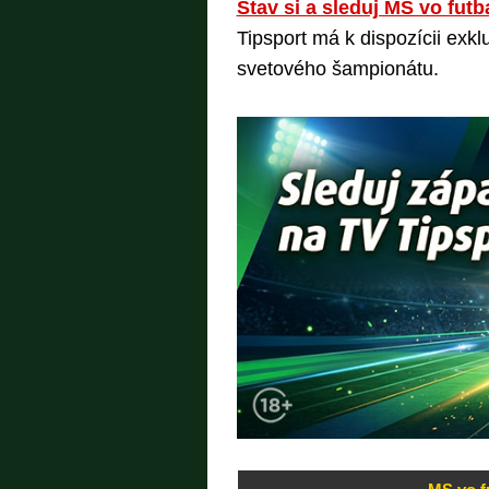
Stav si a sleduj MS vo futb
Tipsport má k dispozícii exk
svetového šampionátu.