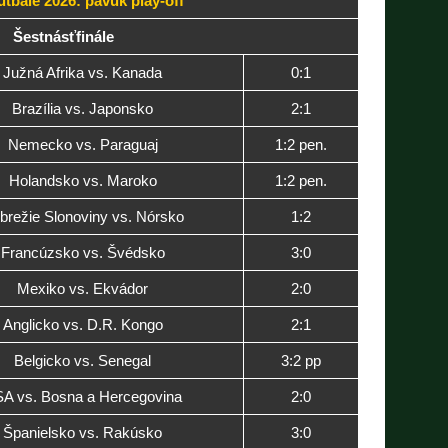
tbale 2026: pavúk play-off
Šestnásťfinále
Južná Afrika vs. Kanada
0:1
Brazília vs. Japonsko
2:1
Nemecko vs. Paraguaj
1:2 pen.
Holandsko vs. Maroko
1:2 pen.
brežie Slonoviny vs. Nórsko
1:2
Francúzsko vs. Švédsko
3:0
Mexiko vs. Ekvádor
2:0
Anglicko vs. D.R. Kongo
2:1
Belgicko vs. Senegal
3:2 pp
A vs. Bosna a Hercegovina
2:0
Španielsko vs. Rakúsko
3:0