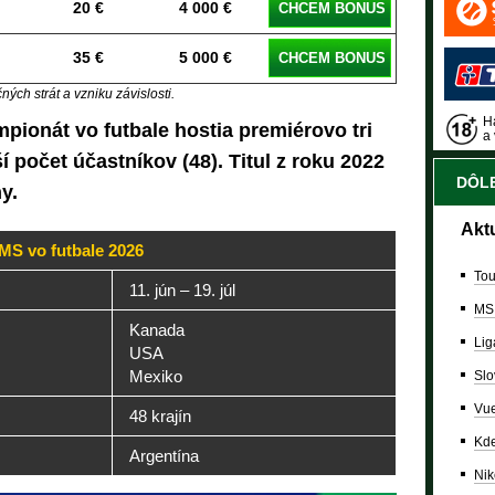
20 €
4 000 €
CHCEM BONUS
35 €
5 000 €
CHCEM BONUS
ých strát a vzniku závislosti.
Ha
mpionát vo futbale hostia premiérovo tri
a 
ší počet účastníkov (48). Titul z roku 2022
DÔLE
y.
Akt
MS vo futbale 2026
Tou
11. jún – 19. júl
MS
Kanada
Lig
USA
Mexiko
Slo
Vue
48 krajín
Kde
Argentína
Nik