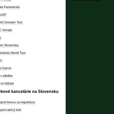
ká Pardubická
toGP
ld Snooker Tour
 turnaje
L
lo Slovenska
listická World Tour
RC
's Dance
v atletike
vo futbale
vkové kancelárie na Slovensku
sport bonus za registráciu
sport akčný kód