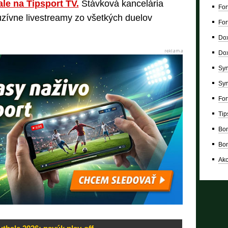
ale na Tipsport TV.
Stávková kancelária
For
luzívne livestreamy zo všetkých duelov
For
Dox
Dox
Syn
Syn
For
Tip
Bon
Bon
Ako