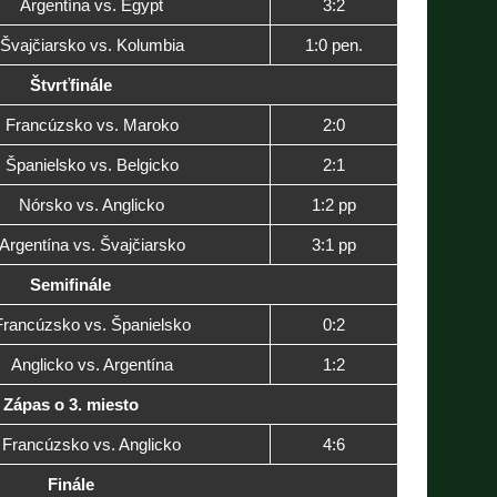
Argentína vs. Egypt
3:2
Švajčiarsko vs. Kolumbia
1:0 pen.
Štvrťfinále
Francúzsko vs. Maroko
2:0
Španielsko vs. Belgicko
2:1
Nórsko vs. Anglicko
1:2 pp
Argentína vs. Švajčiarsko
3:1 pp
Semifinále
Francúzsko vs. Španielsko
0:2
Anglicko vs. Argentína
1:2
Zápas o 3. miesto
Francúzsko vs. Anglicko
4:6
Finále