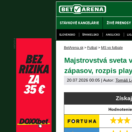
STÁVKOVÉ KANCELÁRIE
ŽIVÉ PRENOSY
SLOVENSKO
ŠPANIELSKO
ANGLICKO
LI
BetArena.sk
>
Futbal
>
MS vo futbale
Majstrovstvá sveta 
zápasov, rozpis play
20.07.2026 00:05
| Autor:
Tomáš L
Získa
Hodnotenie