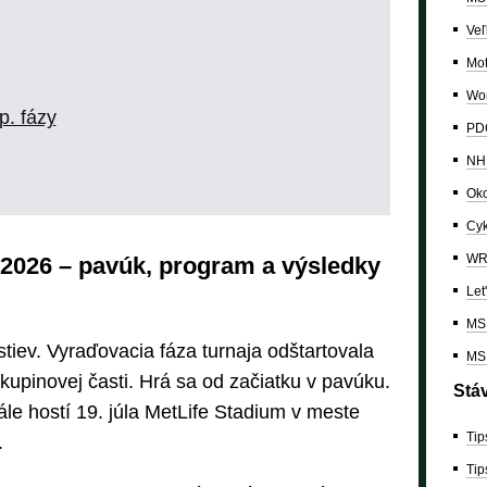
Veľ
Mo
Wor
p. fázy
PDC
NH
Oko
Cyk
W
e 2026 – pavúk, program a výsledky
Let
MS 
stiev. Vyraďovacia fáza turnaja odštartovala
MS 
kupinovej časti. Hrá sa od začiatku v pavúku.
Stá
le hostí 19. júla MetLife Stadium v meste
Tip
.
Tip