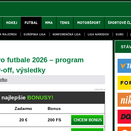
HOKEJ
FUTBAL
MMA
TENIS
MOTORŠPORT
ŠPORTOVÉ Č
GA MAJSTROV
EURÓPSKA LIGA
KONFERENČNÁ LIGA
LIGA NÁRODOV
EURO
STÁ
vo futbale 2026 – program
-off, výsledky
efko
j najlepšie
BONUSY!
Zadarmo
Bonus
20 €
200 FS
CHCEM BONUS