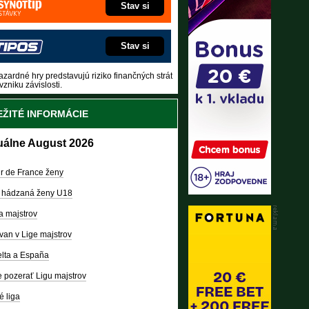
Stav si
Stav si
zardné hry predstavujú riziko finančných strát
vzniku závislosti.
ŽITÉ INFORMÁCIE
uálne August 2026
r de France ženy
 hádzaná ženy U18
a majstrov
van v Lige majstrov
lta a España
 pozerať Ligu majstrov
é liga