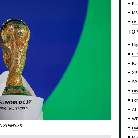
Kde
MS 
US
TOP
Lig
Eur
Kon
SP 
SP 
Dia
For
ATP
WTA
RAN STEINSIEK
Hok
MS 