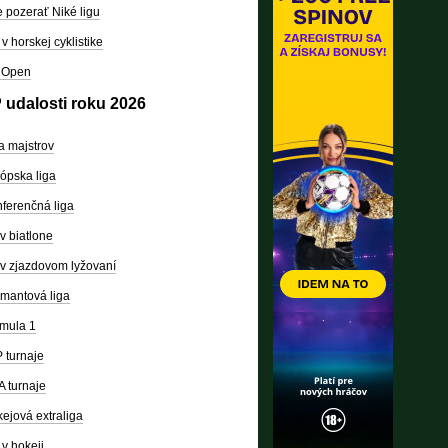
 pozerať Niké ligu
v horskej cyklistike
 Open
 udalosti roku 2026
a majstrov
ópska liga
ferenčná liga
v biatlone
v zjazdovom lyžovaní
mantová liga
mula 1
 turnaje
 turnaje
ejová extraliga
v hokeji