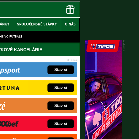
LÁNKY
SPOLOČENSKÉ STÁVKY
O NÁS
MS VO FUTBALE
VKOVÉ KANCELÁRIE
Stav si
Stav si
Stav si
Stav si