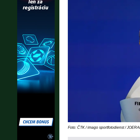
Foto: ČTK / imago sportfotodienst / JOE