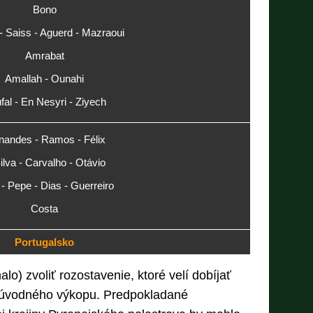
Bono
- Saiss - Aguerd - Mazraoui
Amrabat
Amallah - Ounahi
fal - En Nesyri - Ziyech
nandes - Ramos - Félix
ilva - Carvalho - Otávio
 - Pepe - Dias - Guerreiro
Costa
Portugalsko
lo) zvoliť rozostavenie, ktoré velí dobíjať
 úvodného výkopu. Predpokladané