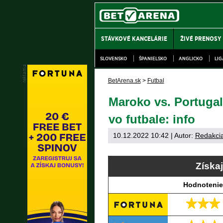
STÁVKOVÉ KANCELÁRIE
ŽIVÉ PRENOSY
SLOVENSKO
ŠPANIELSKO
ANGLICKO
LI
BetArena.sk
>
Futbal
Maroko vs. Portugal
vo futbale: info
10.12.2022 10:42
| Autor:
Redakci
Získa
Hodnotenie