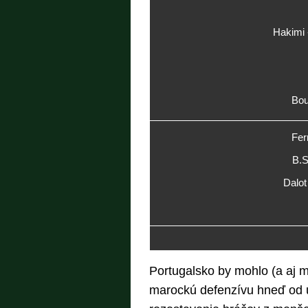
Hakimi 
Bou
Fer
B.S
Dalot
Portugalsko by mohlo (a aj ma
marockú defenzívu hneď od