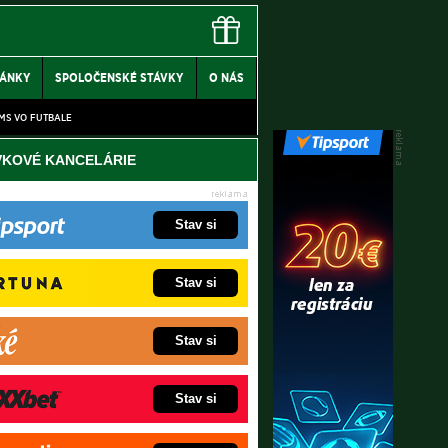
LÁNKY
SPOLOČENSKÉ STÁVKY
O NÁS
MS VO FUTBALE
VKOVÉ KANCELÁRIE
Stav si
Stav si
Stav si
Stav si