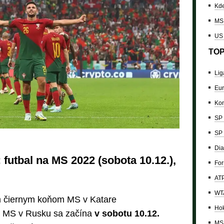
Kde
MS 
US
TOP
Lig
Eur
Kon
SP 
SP 
Dia
futbal na MS 2022 (sobota 10.12.),
For
ATP
WTA
m čiernym koňom MS v Katare
Hok
h MS v Rusku sa začína
v sobotu 10.12.
MS 