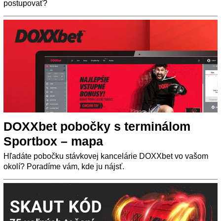
postupovať?
DOXXbet pobočky s terminálom
Sportbox – mapa
Hľadáte pobočku stávkovej kancelárie DOXXbet vo vašom
okolí? Poradíme vám, kde ju nájsť.