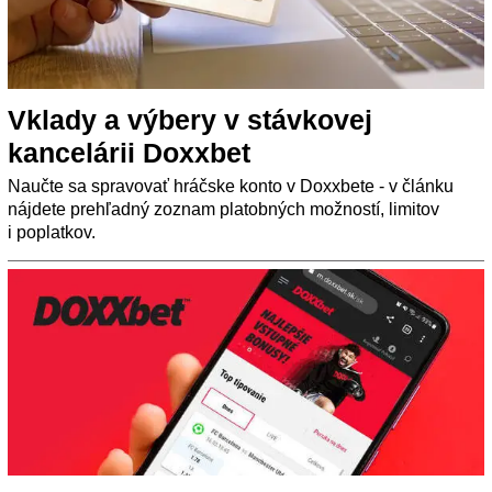
Vklady a výbery v stávkovej
kancelárii Doxxbet
Naučte sa spravovať hráčske konto v Doxxbete - v článku
nájdete prehľadný zoznam platobných možností, limitov
i poplatkov.