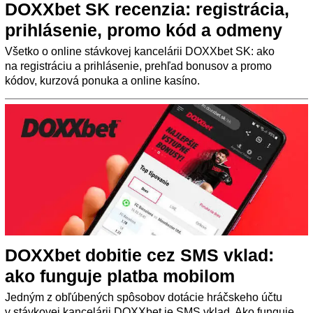
DOXXbet SK recenzia: registrácia,
prihlásenie, promo kód a odmeny
Všetko o online stávkovej kancelárii DOXXbet SK: ako
na registráciu a prihlásenie, prehľad bonusov a promo
kódov, kurzová ponuka a online kasíno.
DOXXbet dobitie cez SMS vklad:
ako funguje platba mobilom
Jedným z obľúbených spôsobov dotácie hráčskeho účtu
v stávkovej kancelárii DOXXbet je SMS vklad. Ako funguje