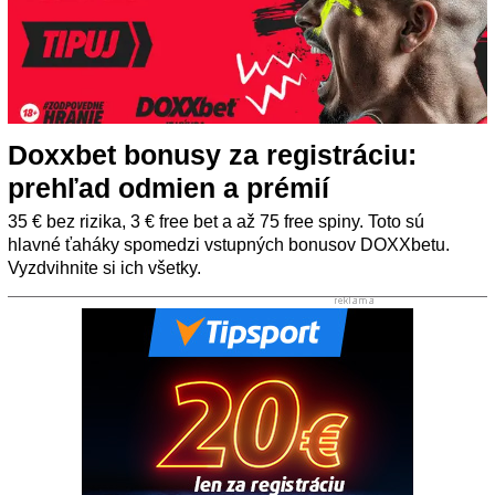
Doxxbet bonusy za registráciu:
prehľad odmien a prémií
35 € bez rizika, 3 € free bet a až 75 free spiny. Toto sú
hlavné ťaháky spomedzi vstupných bonusov DOXXbetu.
Vyzdvihnite si ich všetky.