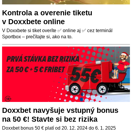
Kontrola a overenie tiketu
v Doxxbete online
V Doxxbete si tiket overíte ✅ online aj ✅ cez terminál
Sportbox – prečítajte si, ako na to.
Doxxbet navyšuje vstupný bonus
na 50 €! Stavte si bez rizika
Doxxbet bonus 50 € platí od 20. 12. 2024 do 6. 1. 2025