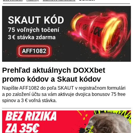
Prehľad aktuálnych DOXXbet
promo kódov a Skaut kódov
Napíšte AFF1082 do poľa SKAUT v registračnom formulári
a po založení účtu sa vám aktivuje dvojica bonusov 75 free
spinov a 3 € voľná stávka.