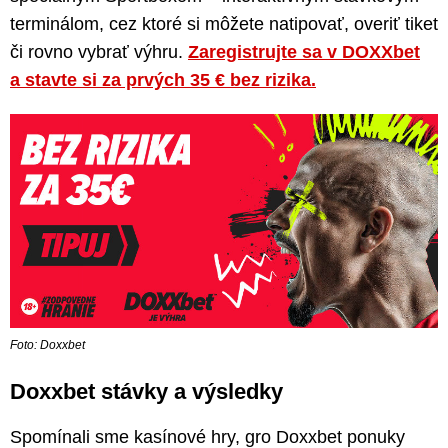
terminálom, cez ktoré si môžete natipovať, overiť tiket
či rovno vybrať výhru.
Zaregistrujte sa v DOXXbet
a stavte si za prvých 35 € bez rizika.
Foto: Doxxbet
Doxxbet stávky a výsledky
Spomínali sme kasínové hry, gro Doxxbet ponuky