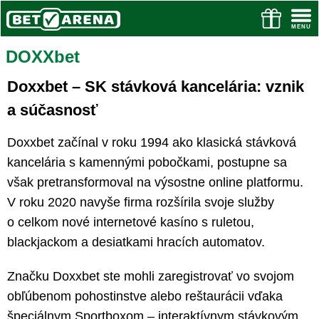
DOXXbet
Doxxbet – SK stávková kancelária: vznik
a súčasnosť
Doxxbet začínal v roku 1994 ako klasická stávková
kancelária s kamennými pobočkami, postupne sa
však pretransformoval na výsostne online platformu.
V roku 2020 navyše firma rozšírila svoje služby
o celkom nové internetové kasíno s ruletou,
blackjackom a desiatkami hracích automatov.
Značku Doxxbet ste mohli zaregistrovať vo svojom
obľúbenom pohostinstve alebo reštaurácii vďaka
špeciálnym Sportboxom – interaktívnym stávkovým