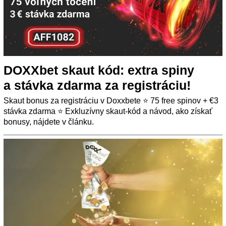
DOXXbet skaut kód: extra spiny
a stávka zdarma za registráciu!
Skaut bonus za registráciu v Doxxbete ⭐ 75 free spinov + €3
stávka zdarma ⭐ Exkluzívny skaut-kód a návod, ako získať
bonusy, nájdete v článku.