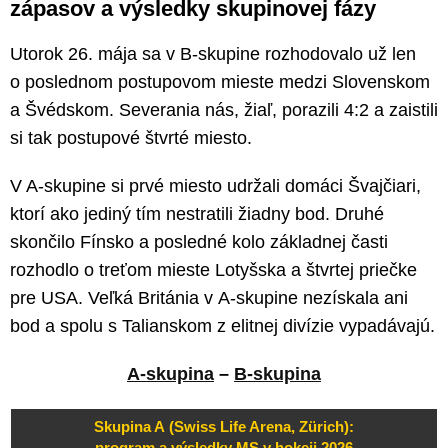
zápasov a výsledky skupinovej fázy
Utorok 26. mája sa v B-skupine rozhodovalo už len
o poslednom postupovom mieste medzi Slovenskom
a Švédskom. Severania nás, žiaľ, porazili 4:2 a zaistili
si tak postupové štvrté miesto.
V A-skupine si prvé miesto udržali domáci Švajčiari,
ktorí ako jediný tím nestratili žiadny bod. Druhé
skončilo Fínsko a posledné kolo základnej časti
rozhodlo o treťom mieste Lotyšska a štvrtej priečke
pre USA. Veľká Británia v A-skupine nezískala ani
bod a spolu s Talianskom z elitnej divízie vypadávajú.
A-skupina
–
B-skupina
Skupina A (Swiss Life Arena, Zürich):
program a výsledky MS v hokeji 2026