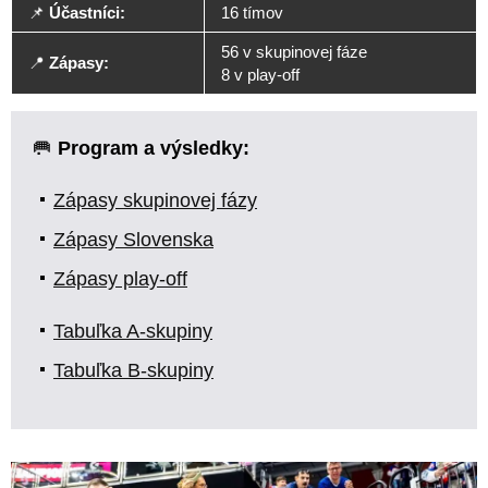
📌
Účastníci:
16 tímov
56 v skupinovej fáze
📍
Zápasy:
8 v play-off
🥅
Program a výsledky:
Zápasy skupinovej fázy
Zápasy Slovenska
Zápasy play-off
Tabuľka A-skupiny
Tabuľka B-skupiny