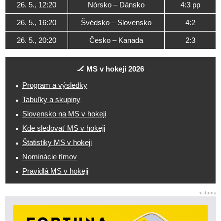
26. 5., 12:20
Nórsko – Dánsko
4:3 pp
26. 5., 16:20
Švédsko – Slovensko
4:2
26. 5., 20:20
Česko – Kanada
2:3
🏒 MS v hokeji 2026
Program a výsledky
Tabuľky a skupiny
Slovensko na MS v hokeji
Kde sledovať MS v hokeji
Štatistiky MS v hokeji
Nominácie tímov
Pravidlá MS v hokeji