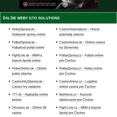
ĎALŠIE WEBY GTO SOLUTIONS
HokejSpravy.sk –
CasinoAutomaty.eu – Hracie
Hokejové správy online
automaty zdarma
FutbalSpravy.sk –
CasinoArena.sk – Online casina
Futbalový portál online
na Slovensku
FightLive.sk – MMA a
FotbalZpravy.cz – Futbal online
bojové športy online
pre Čechov
PokerOnline.sk – Online
HokejZpravy.cz – Hokej online
poker zdarma
pre Čechov
CasinoHryZdarma.sk –
CasinoArena.cz – Legálne
Casino hry zadarmo
online casina pre Čechov
777.sk – Najlepšie online
BetArena.cz – Kurzové
kasína
stávkovanie pre Čechov
24casino.sk – Online SK
Fight-Live.cz – MMA a bojové
casina
športy pre Čechov