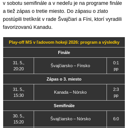
v sobotu semifinále a v nedeľu je na programe finále
a tiež zápas o tretie miesto. Do zápasu o zlato
postúpili tretíkrát v rade Švajčiari a Fíni, ktorí vyradili
favorizovanú Kanadu.
Play-off MS v ľadovom hokeji 2026: program a výsledky
Finále
31. 5.,
0:1
Švajčiarsko – Fínsko
20:20
pp
Zápas o 3. miesto
31. 5.,
2:3
Kanada – Nórsko
15:30
pp
Semifinále
30. 5.,
Švajčiarsko – Nórsko
6:0
15:20