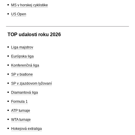
MS v horskej cyklistike
US Open
TOP udalosti roku 2026
Liga majstrov
Európska liga
Konferenčná liga
SP v biatlone
SP v zjazdovom lyžovaní
Diamantová liga
Formula 1
ATP turnaje
WTA turnaje
Hokejová extraliga