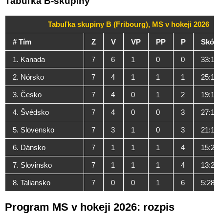
Tabuľka B-skupiny
Tabuľka skupiny B (Fribourg), MS v hokeji 2026
# Tím
Z
V
VP
PP
P
Skór
1. Kanada
7
6
1
0
0
33:13
2. Nórsko
7
4
1
1
1
25:14
3. Česko
7
4
0
1
2
19:17
4. Švédsko
7
4
0
0
3
27:16
5. Slovensko
7
3
1
0
3
21:19
6. Dánsko
7
1
1
1
4
15:26
7. Slovinsko
7
1
1
1
4
13:25
8. Taliansko
7
0
0
1
6
5:28
Program MS v hokeji 2026: rozpis