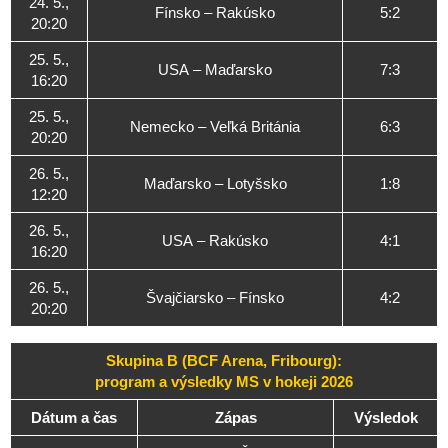
24. 5.,
Fínsko – Rakúsko
5:2
20:20
25. 5.,
USA – Maďarsko
7:3
16:20
25. 5.,
Nemecko – Veľká Británia
6:3
20:20
26. 5.,
Maďarsko – Lotyšsko
1:8
12:20
26. 5.,
USA – Rakúsko
4:1
16:20
26. 5.,
Švajčiarsko – Fínsko
4:2
20:20
Skupina B (BCF Arena, Fribourg):
program a výsledky MS v hokeji 2026
Dátum a čas
Zápas
Výsledok