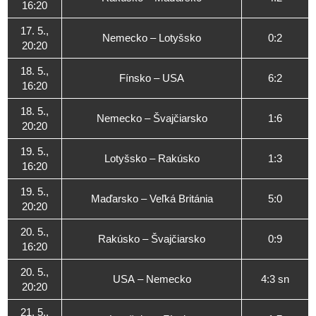
16:20
17. 5.,
Nemecko – Lotyšsko
0:2
20:20
18. 5.,
Fínsko – USA
6:2
16:20
18. 5.,
Nemecko – Švajčiarsko
1:6
20:20
19. 5.,
Lotyšsko – Rakúsko
1:3
16:20
19. 5.,
Maďarsko – Veľká Británia
5:0
20:20
20. 5.,
Rakúsko – Švajčiarsko
0:9
16:20
20. 5.,
USA – Nemecko
4:3 sn
20:20
21. 5.,