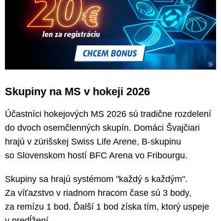
Skupiny na MS v hokeji 2026
Účastníci hokejových MS 2026 sú tradične rozdelení
do dvoch osemčlenných skupín. Domáci Švajčiari
hrajú v zürišskej Swiss Life Arene, B-skupinu
so Slovenskom hostí BFC Arena vo Fribourgu.
Skupiny sa hrajú systémom "každý s každým".
Za víťazstvo v riadnom hracom čase sú 3 body,
za remízu 1 bod. Ďalší 1 bod získa tím, ktorý uspeje
v predĺžení.