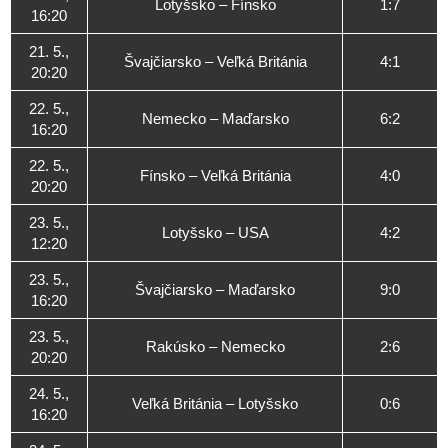
Lotyšsko – Fínsko
1:7
16:20
21. 5.,
Švajčiarsko – Veľká Británia
4:1
20:20
22. 5.,
Nemecko – Maďarsko
6:2
16:20
22. 5.,
Fínsko – Veľká Británia
4:0
20:20
23. 5.,
Lotyšsko – USA
4:2
12:20
23. 5.,
Švajčiarsko – Maďarsko
9:0
16:20
23. 5.,
Rakúsko – Nemecko
2:6
20:20
24. 5.,
Veľká Británia – Lotyšsko
0:6
16:20