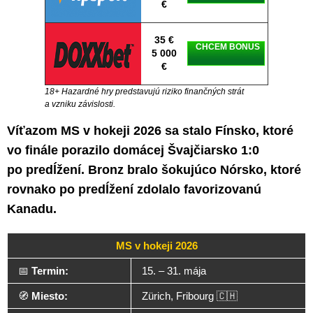
€
35 €
CHCEM BONUS
5 000
€
18+ Hazardné hry predstavujú riziko finančných strát
a vzniku závislosti.
Víťazom MS v hokeji 2026 sa stalo Fínsko, ktoré
vo finále porazilo domácej Švajčiarsko 1:0
po predĺžení. Bronz bralo šokujúco Nórsko, ktoré
rovnako po predĺžení zdolalo favorizovanú
Kanadu.
MS v hokeji 2026
📅
Termin:
15. – 31. mája
🧭
Miesto:
Zürich, Fribourg 🇨🇭