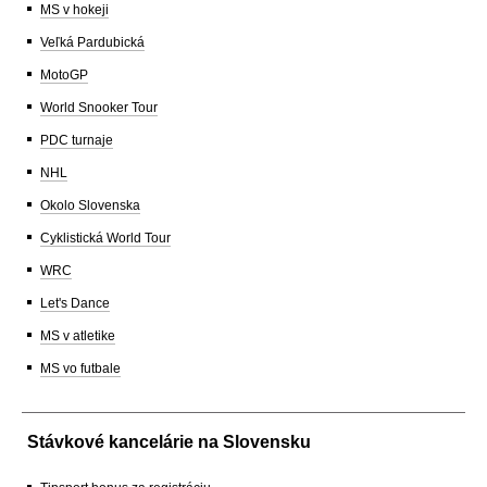
MS v hokeji
Veľká Pardubická
MotoGP
World Snooker Tour
PDC turnaje
NHL
Okolo Slovenska
Cyklistická World Tour
WRC
Let's Dance
MS v atletike
MS vo futbale
Stávkové kancelárie na Slovensku