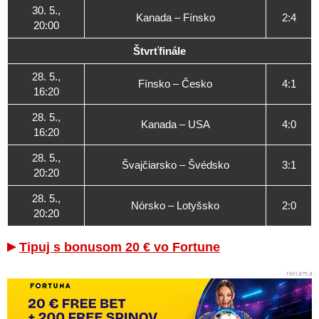
30. 5.,
Kanada – Fínsko
2:4
20:00
Štvrťfinále
28. 5.,
Fínsko – Česko
4:1
16:20
28. 5.,
Kanada – USA
4:0
16:20
28. 5.,
Švajčiarsko – Švédsko
3:1
20:20
28. 5.,
Nórsko – Lotyšsko
2:0
20:20
Tipuj s bonusom 20 € vo Fortune