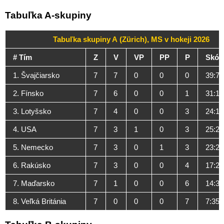
Tabuľka A-skupiny
Tabuľka skupiny A (Zürich), MS v hokeji 2026
# Tím
Z
V
VP
PP
P
Skór
1. Švajčiarsko
7
7
0
0
0
39:7
2. Fínsko
7
6
0
0
1
31:11
3. Lotyšsko
7
4
0
0
3
24:17
4. USA
7
3
1
0
3
25:21
5. Nemecko
7
3
0
1
3
23:22
6. Rakúsko
7
3
0
0
4
17:29
7. Maďarsko
7
1
0
0
6
14:38
8. Veľká Británia
7
0
0
0
7
7:35