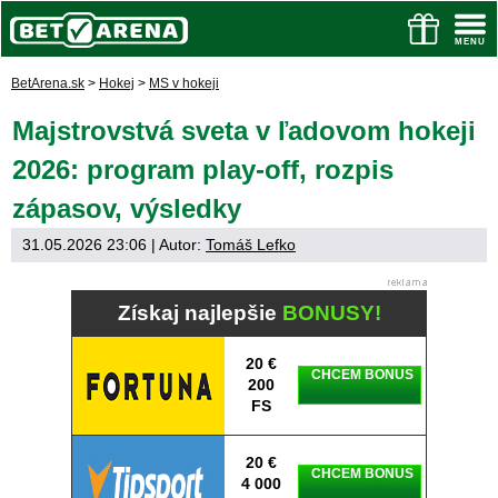
BetArena.sk
>
Hokej
>
MS v hokeji
Majstrovstvá sveta v ľadovom hokeji
2026: program play-off, rozpis
zápasov, výsledky
31.05.2026 23:06
| Autor:
Tomáš Lefko
Získaj najlepšie
BONUSY!
20 €
CHCEM BONUS
200
FS
20 €
CHCEM BONUS
4 000