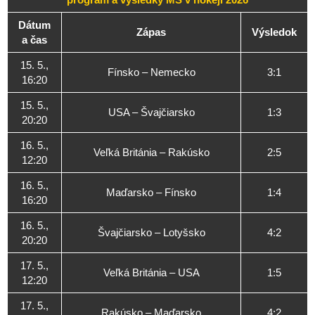
Dátum
Zápas
Výsledok
a čas
15. 5.,
Fínsko – Nemecko
3:1
16:20
15. 5.,
USA – Švajčiarsko
1:3
20:20
16. 5.,
Veľká Británia – Rakúsko
2:5
12:20
16. 5.,
Maďarsko – Fínsko
1:4
16:20
16. 5.,
Švajčiarsko – Lotyšsko
4:2
20:20
17. 5.,
Veľká Británia – USA
1:5
12:20
17. 5.,
Rakúsko – Maďarsko
4:2