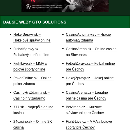
ĎALŠIE WEBY GTO SOLUTIONS
HokejSpravy.sk –
CasinoAutomaty.eu – Hracie
Hokejové správy online
automaty zdarma
FutbalSpravy.sk –
CasinoArena.sk – Online casina
Futbalový portál online
na Slovensku
FightLive.sk – MMA a
FotbalZpravy.cz – Futbal online
bojové športy online
pre Čechov
PokerOnline.sk – Online
HokejZpravy.cz – Hokej online
poker zdarma
pre Čechov
CasinoHryZdarma.sk –
CasinoArena.cz – Legálne
Casino hry zadarmo
online casina pre Čechov
777.sk – Najlepšie online
BetArena.cz – Kurzové
kasína
stávkovanie pre Čechov
24casino.sk – Online SK
Fight-Live.cz – MMA a bojové
casina
športy pre Čechov