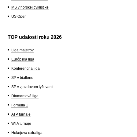
MS v horskej cyklistike
US Open
TOP udalosti roku 2026
Liga majstrov
Európska liga
Konferenčná liga
SP v biatlone
SP v zjazdovom lyžovaní
Diamantová liga
Formula 1
ATP turnaje
WTA turnaje
Hokejová extraliga