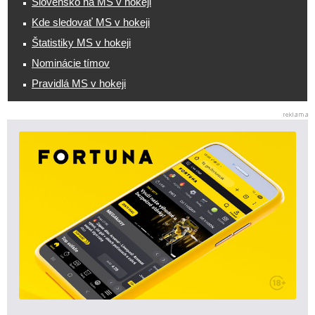
Slovensko na MS v hokeji
Kde sledovať MS v hokeji
Štatistiky MS v hokeji
Nominácie tímov
Pravidlá MS v hokeji