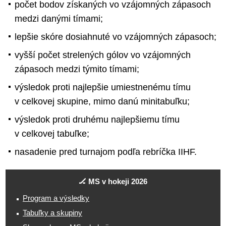
počet bodov získaných vo vzájomných zápasoch
medzi danými tímami;
lepšie skóre dosiahnuté vo vzájomných zápasoch;
vyšší počet strelených gólov vo vzájomných
zápasoch medzi týmito tímami;
výsledok proti najlepšie umiestnenému tímu
v celkovej skupine, mimo danú minitabuľku;
výsledok proti druhému najlepšiemu tímu
v celkovej tabuľke;
nasadenie pred turnajom podľa rebríčka IIHF.
🏒 MS v hokeji 2026
Program a výsledky
Tabuľky a skupiny