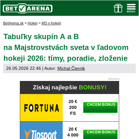
BetArena.sk
>
Hokej
>
MS v hokeji
Tabuľky skupín A a B
na Majstrovstvách sveta v ľadovom
hokeji 2026: tímy, poradie, zloženie
26.05.2026 22:46
| Autor:
Michal Čiernik
Získaj najlepšie
BONUSY!
20 €
CHCEM BONUS
200
FS
20 €
CHCEM BONUS
4 000