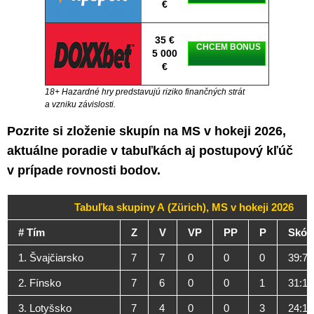
€
35 €
CHCEM BONUS
5 000
€
18+ Hazardné hry predstavujú riziko finančných strát
a vzniku závislosti.
Pozrite si zloženie skupín na MS v hokeji 2026,
aktuálne poradie v tabuľkách aj postupový kľúč
v prípade rovnosti bodov.
Tabuľka skupiny A (Zürich), MS v hokeji 2026
# Tím
Z
V
VP
PP
P
Skór
1. Švajčiarsko
7
7
0
0
0
39:7
2. Fínsko
7
6
0
0
1
31:11
3. Lotyšsko
7
4
0
0
3
24:17