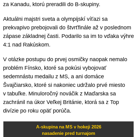
za Kanadu, ktorú preradili do B-skupiny.
Aktuálni majstri sveta a olympijskí víťazi sa
prekvapivo prebojovali do štvrťfinále až v poslednom
zápase základnej časti. Podarilo sa im to vďaka výhre
4:1 nad Rakúskom.
V otázke postupu do prvej osmičky naopak nemalo
problém Fínsko, ktoré sa pokúsi vybojovať
sedemnástu medailu z MS, a ani domáce
Švajčiarsko, ktoré si nakoniec udržalo prvé miesto
v tabuľke. Minuloročný nováčik z Maďarska sa
zachránil na úkor Veľkej Británie, ktorá sa z Top
divízie po roku opäť porúča.
A-skupina na MS v hokeji 2026
nasadenie pred turnajom