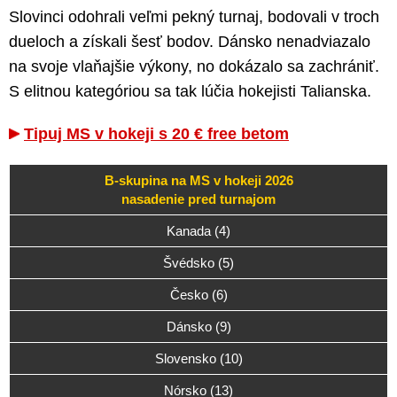
Slovinci odohrali veľmi pekný turnaj, bodovali v troch
dueloch a získali šesť bodov. Dánsko nenadviazalo
na svoje vlaňajšie výkony, no dokázalo sa zachrániť.
S elitnou kategóriou sa tak lúčia hokejisti Talianska.
Tipuj MS v hokeji s 20 € free betom
B-skupina na MS v hokeji 2026
nasadenie pred turnajom
Kanada (4)
Švédsko (5)
Česko (6)
Dánsko (9)
Slovensko (10)
Nórsko (13)