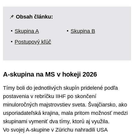
📌
Obsah článku:
Skupina A
Skupina B
Postupový kľúč
A-skupina na MS v hokeji 2026
Tímy boli do jednotlivých skupín pridelené podľa
postavenia v rebríčku IIHF po skončení
minuloročných majstrovstiev sveta. Švajčiarsko, ako
usporiadateľská krajina, mala pritom možnosť medzi
skupinami vymeniť dva tímy, ktorú aj využila.
Vo svojej A-skupine v Zürichu nahradili USA