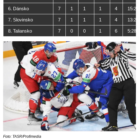
6. Dánsko
7
1
1
1
4
15:26
7. Slovinsko
7
1
1
1
4
13:25
8. Taliansko
7
0
0
1
6
5:28
Foto: TASR/Profimedia