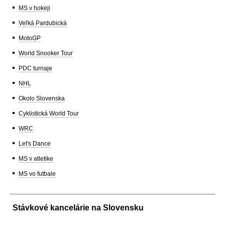
MS v hokeji
Veľká Pardubická
MotoGP
World Snooker Tour
PDC turnaje
NHL
Okolo Slovenska
Cyklistická World Tour
WRC
Let's Dance
MS v atletike
MS vo futbale
Stávkové kancelárie na Slovensku