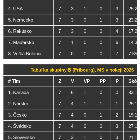
4. USA
7
3
1
0
3
25:21
5. Nemecko
7
3
0
1
3
23:22
6. Rakúsko
7
3
0
0
4
17:29
7. Maďarsko
7
1
0
0
6
14:38
8. Veľká Británia
7
0
0
0
7
7:35
Tabuľka skupiny B (Fribourg), MS v hokeji 2026
# Tím
Z
V
VP
PP
P
Skór
1. Kanada
7
6
1
0
0
33:13
2. Nórsko
7
4
1
1
1
25:14
3. Česko
7
4
0
1
2
19:17
4. Švédsko
7
4
0
0
3
27:16
5. Slovensko
7
3
1
0
3
21:19