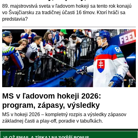
89. majstrovstvá sveta v ľadovom hokeji sa tento rok konajú
vo Švajčiarsku za tradičnej účasti 16 tímov. Ktorí hráči sa
predstavia?
MS v ľadovom hokeji 2026:
program, zápasy, výsledky
MS v hokeji 2026 – kompletný rozpis a výsledky zápasov
základnej časti a play-off, poradie v tabuľkách.
VLOŽ EMAIL A ZÍSKAJ NAJVYŠŠÍ BONUS