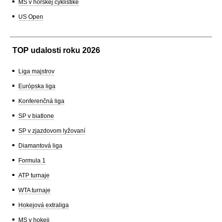
MS v horskej cyklistike
US Open
TOP udalosti roku 2026
Liga majstrov
Európska liga
Konferenčná liga
SP v biatlone
SP v zjazdovom lyžovaní
Diamantová liga
Formula 1
ATP turnaje
WTA turnaje
Hokejová extraliga
MS v hokeji