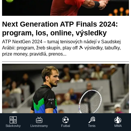
Next Generation ATP Finals 2024:
program, los, online, výsledky
ATP NextGen 2024 – turnaj tenisových nádejí v Saudskej
Arábii: program, žreb skupín, play off 🎾 výsledky, tabuľky,
prize money, pravidlá, prenos...
Tenis ATP Vienna Open 2025:
Stávkovky
Livestreamy
Futbal
Tenis
MMA