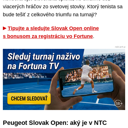
viacerých hráčov zo svetovej stovky. Ktorý tenista sa
bude tešiť z celkového triumfu na turnaji?
Tipujte a sledujte Slovak Open online
s bonusom za registráciu vo Fortune
.
Peugeot Slovak Open: aký je v NTC