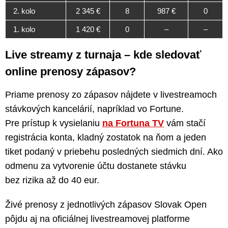
2. kolo
2 345 €
8
987 €
0
1. kolo
1 420 €
0
–
–
Live streamy z turnaja – kde sledovať
online prenosy zápasov?
Priame prenosy zo zápasov nájdete v livestreamoch
stávkových kancelárií, napríklad vo Fortune.
Pre prístup k vysielaniu
na Fortuna TV
vám stačí
registrácia konta, kladný zostatok na ňom a jeden
tiket podaný v priebehu posledných siedmich dní. Ako
odmenu za vytvorenie účtu dostanete stávku
bez rizika až do 40 eur.
Živé prenosy z jednotlivých zápasov Slovak Open
pôjdu aj na oficiálnej livestreamovej platforme