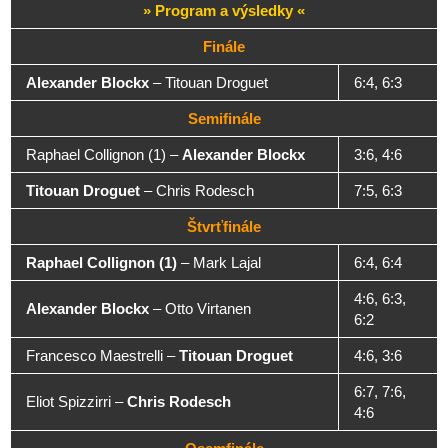
» Program a výsledky «
Finále
Alexander Blockx
– Titouan Droguet
6:4, 6:3
Semifinále
Raphael Collignon (1) –
Alexander Blockx
3:6, 4:6
Titouan Droguet
– Chris Rodesch
7:5, 6:3
Štvrťfinále
Raphael Collignon (1)
– Mark Lajal
6:4, 6:4
4:6, 6:3,
Alexander Blockx
– Otto Virtanen
6:2
Francesco Maestrelli –
Titouan Droguet
4:6, 3:6
6:7, 7:6,
Eliot Spizzirri –
Chris Rodesch
4:6