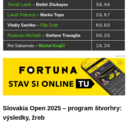
Tomáš Laník
–
Beibit Zhukayev
3:6, 4:6
Lukáš Pokorný
–
Marko Topo
2:6, 6:7
Vitaliy Sachko
–
Filip Dráb
6:0, 6:0
Radovan Michalík
–
Stefano Travaglia
0:6, 2:6
Rei Sakamoto –
Michal Krajčí
1:6, 2:6
Slovakia Open 2025 – program štvorhry:
výsledky, žreb