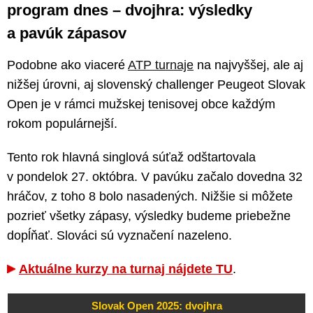
program dnes – dvojhra: výsledky
a pavúk zápasov
Podobne ako viaceré
ATP turnaje
na najvyššej, ale aj
nižšej úrovni, aj slovenský challenger Peugeot Slovak
Open je v rámci mužskej tenisovej obce každým
rokom populárnejší.
Tento rok hlavná singlová súťaž odštartovala
v pondelok 27. októbra. V pavúku začalo dovedna 32
hráčov, z toho 8 bolo nasadených. Nižšie si môžete
pozrieť všetky zápasy, výsledky budeme priebežne
dopĺňať. Slováci sú vyznačení nazeleno.
Aktuálne kurzy na turnaj nájdete TU
.
Slovak Open 2025: dvojhra