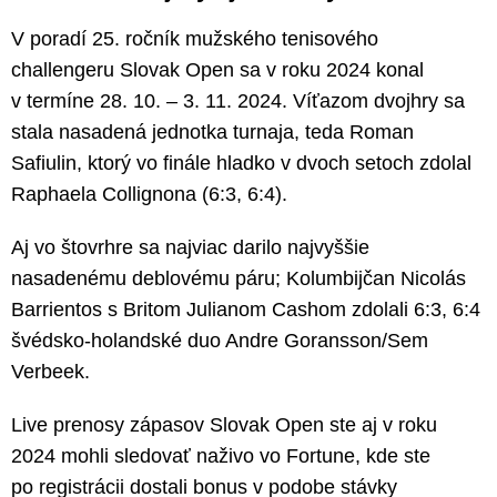
V poradí 25. ročník mužského tenisového
challengeru Slovak Open sa v roku 2024 konal
v termíne 28. 10. – 3. 11. 2024. Víťazom dvojhry sa
stala nasadená jednotka turnaja, teda Roman
Safiulin, ktorý vo finále hladko v dvoch setoch zdolal
Raphaela Collignona (6:3, 6:4).
Aj vo štovrhre sa najviac darilo najvyššie
nasadenému deblovému páru; Kolumbijčan Nicolás
Barrientos s Britom Julianom Cashom zdolali 6:3, 6:4
švédsko-holandské duo Andre Goransson/Sem
Verbeek.
Live prenosy zápasov Slovak Open ste aj v roku
2024 mohli sledovať naživo vo Fortune, kde ste
po registrácii dostali bonus v podobe stávky