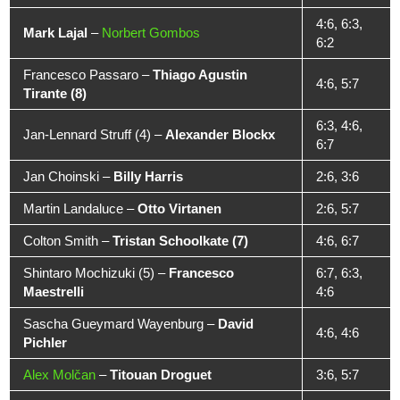
4:6, 6:3,
Mark Lajal
–
Norbert Gombos
6:2
Francesco Passaro –
Thiago Agustin
4:6, 5:7
Tirante (8)
6:3, 4:6,
Jan-Lennard Struff (4) –
Alexander Blockx
6:7
Jan Choinski –
Billy Harris
2:6, 3:6
Martin Landaluce –
Otto Virtanen
2:6, 5:7
Colton Smith –
Tristan Schoolkate (7)
4:6, 6:7
Shintaro Mochizuki (5) –
Francesco
6:7, 6:3,
Maestrelli
4:6
Sascha Gueymard Wayenburg –
David
4:6, 4:6
Pichler
Alex Molčan
–
Titouan Droguet
3:6, 5:7