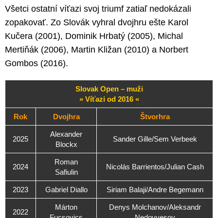
Všetci ostatní víťazi svoj triumf zatiaľ nedokázali
zopakovať. Zo Slovák vyhral dvojhru ešte Karol
Kučera (2001), Dominik Hrbatý (2005), Michal
Mertiňák (2006), Martin Kližan (2010) a Norbert
Gombos (2016).
Slovak Open – muži
» Víťazi od 2016 «
Rok
Dvojhra
Štvorhra
Alexander
2025
Sander Gille/Sem Verbeek
Blockx
Roman
2024
Nicolás Barrientos/Julian Cash
Safiulin
2023
Gabriel Diallo
Siriam Balaji/Andre Begemann
Márton
Denys Molchanov/Aleksandr
2022
Fucsovics
Nedovyesov