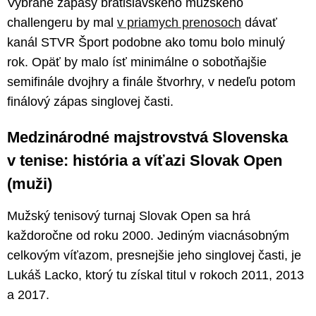
Vybrané zápasy bratislavského mužského
challengeru by mal
v priamych prenosoch
dávať
kanál STVR Šport podobne ako tomu bolo minulý
rok. Opäť by malo ísť minimálne o sobotňajšie
semifinále dvojhry a finále štvorhry, v nedeľu potom
finálový zápas singlovej časti.
Medzinárodné majstrovstvá Slovenska
v tenise: história a víťazi Slovak Open
(muži)
Mužský tenisový turnaj Slovak Open sa hrá
každoročne od roku 2000. Jediným viacnásobným
celkovým víťazom, presnejšie jeho singlovej časti, je
Lukáš Lacko, ktorý tu získal titul v rokoch 2011, 2013
a 2017.