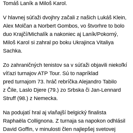
Tomáš Laník a Miloš Karol.
V hlavnej súťaži dvojhry začali z našich Lukáš Klein,
Alex Molčan a Norbert Gombos, vo štvorhre to bolo
duo Krajčí/Michalík a nakoniec aj Laník/Pokorný,
Miloš Karol si zahral po boku Ukrajinca Vitaliya
Sachka.
Zo zahraničných tenistov sa v súťaži objavili niekoľkí
víťazi turnajov ATP Tour. Sú to napríklad
pred turnajom 73. hráč rebríčka Alejandro Tabilo
z Čile, Laslo Djere (79.) zo Srbska či Jan-Lennard
Struff (98.) z Nemecka.
Na podujatí hral aj vlaňajší belgický finalista
Raphaëla Collignona. Z turnaja sa napokon odhlásil
David Goffin, v minulosti člen najlepšej svetovej