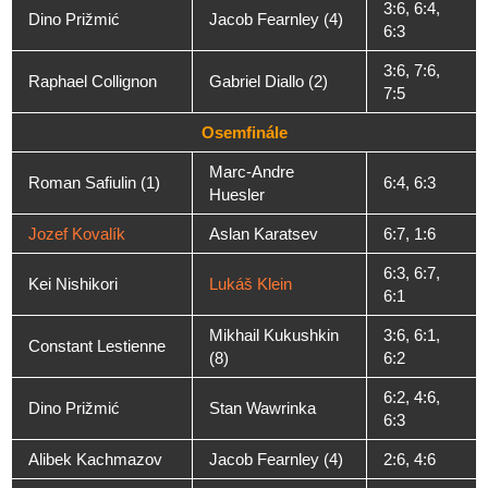
3:6, 6:4,
Dino Prižmić
Jacob Fearnley (4)
6:3
3:6, 7:6,
Raphael Collignon
Gabriel Diallo (2)
7:5
Osemfinále
Marc-Andre
Roman Safiulin (1)
6:4, 6:3
Huesler
Jozef Kovalík
Aslan Karatsev
6:7, 1:6
6:3, 6:7,
Kei Nishikori
Lukáš Klein
6:1
Mikhail Kukushkin
3:6, 6:1,
Constant Lestienne
(8)
6:2
6:2, 4:6,
Dino Prižmić
Stan Wawrinka
6:3
Alibek Kachmazov
Jacob Fearnley (4)
2:6, 4:6