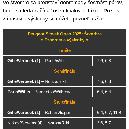
Vo štvorhre sa predstaví dohromady šestnásť párov,
bude sa teda začínať osemfinálovou fázou. Rozpis
zápasov a výsledky si môžete pozrieť nižšie.
Peugeot Slovak Open 2025: Štvorhra
» Program a výsledky «
Finále
Gille/Verbeek (1)
– Paris/Willis
7:6, 6:3
Semifinále
Gille/Verbeek (1)
– Nouza/Rikl
7:6, 6:3
Paris/Willis
– Barrientos/Withrow
6:4, 6:4
Štvrťfinále
Gille/Verbeek (1)
– Behar/Vliegen
6:4, 6:7, 11:9
Kirkov/Stevens (4) –
Nouza/Rikl
3:6, 5:7