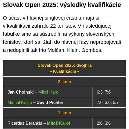
Slovak Open 2025: výsledky kvalifikácie
O účasť v hlavnej singlovej časti turnaja si
v kvalifikácii zahralo 22 tenistov. V nasledujúcej
tabuľke sme sa sústredili na výkony slovenských
tenistov, ktorí sa, žiaľ, do hlavnej fázy neprebojovali
a nedoplnili tak trio Molčan, Klein, Gombos.
Slovak Open 2025: dvojhra
» Kvalifikácia «
2. kolo
Jan Choinski
–
Miloš Karol
6:3, 7:6
Michal Krajčí
–
David Pichler
7:6, 3:6, 5:7
1. kolo
Ricardas Berankis –
Miloš Karol
2:6, 3:6