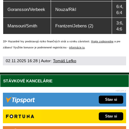
6:4,
Goransson/Verbeek
Nouza/Rikl
6:4
3:6,
Mansouri/Smith
Frantzen/Jebens (2)
4:6
18+ Hazardné hry predstavujú riziko finančných strát a vzniku závislosti.
Hrajte zodpovedne
a pre
zábavu! Využitie bonusov je podmienené registráciou -
informácie tu
.
02.11.2025 16:28
| Autor:
Tomáš Lefko
STÁVKOVÉ KANCELÁRIE
Stav si
Stav si