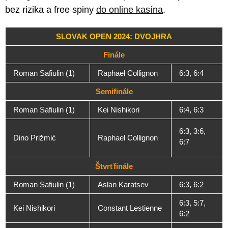
bez rizika a free spiny
do online kasína
.
SLOVAK OPEN 2024: DVOJHRA
Finále
Roman Safiulin (1)
Raphael Collignon
6:3, 6:4
Semifinále
Roman Safiulin (1)
Kei Nishikori
6:4, 6:3
6:3, 3:6,
Dino Prižmić
Raphael Collignon
6:7
Štvrťfinále
Roman Safiulin (1)
Aslan Karatsev
6:3, 6:2
6:3, 5:7,
Kei Nishikori
Constant Lestienne
6:2