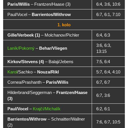
Paris/Willis
– Frantzen/Haase (3)
6:4, 3:6, 10:6
Paul/Vocel –
Barrientos/Withrow
6:7, 6:1, 7:10
1. kolo
Gille/Verbeek (1)
– Molchanov/Pichler
6:4, 6:3
3:6, 6:3,
Laník/Pokorný
–
Behar/Vliegen
13:15
Kirkov/Stevens (4)
– Balaji/Jebens
7:5, 6:4
Karol
/Sachko –
Nouza/Rikl
5:7, 6:4, 4:10
Cornea/Prashanth –
Paris/Willis
6:7, 6:7
Hilderbrand/Seggerman –
Frantzen/Haase
6:7, 3:6
(3)
Paul/Vocel
–
Krajčí/Michalík
6:2, 6:1
Barrientos/Withrow
– Schnaitter/Wallner
7:6, 6:7, 10:5
(2)