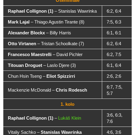
Osemfinále
Raphael Collignon (1)
– Stanislas Wawrinka
6:2, 6:4
Mark Lajal
– Thiago Agustin Tirante (8)
7:5, 6:3
Alexander Blockx
– Billy Harris
6:1, 6:1
Otto Virtanen
– Tristan Schoolkate (7)
6:2, 6:4
Francesco Maestrelli
– David Pichler
6:2, 7:5
Titouan Droguet
– Laslo Djere (3)
6:1, 6:4
Chun Hsin Tseng –
Eliot Spizzirri
2:6, 2:6
6:7, 7:5,
Mackenzie McDonald –
Chris Rodesch
5:7
1. kolo
3:6, 6:3,
Raphael Collignon (1)
–
Lukáš Klein
7:6
Vitaliy Sachko –
Stanislas Wawrinka
4:6, 3:6