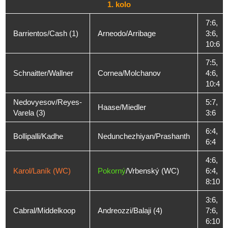
1. kolo
7:6,
Barrientos/Cash (1)
Arneodo/Arribage
3:6,
10:6
7:5,
Schnaitter/Wallner
Cornea/Molchanov
4:6,
10:4
Nedovyesov/Reyes-
5:7,
Haase/Miedler
Varela (3)
3:6
6:4,
Bollipalli/Kadhe
Nedunchezhiyan/Prashanth
6:4
4:6,
Karol/Laník (WC)
Pokorný
/Vrbenský (WC)
6:4,
8:10
3:6,
Cabral/Middelkoop
Andreozzi/Balaji (4)
7:6,
6:10