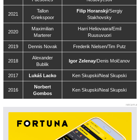
Tallon
Filip Horanský
/Sergiy
2021
Griekspoor
Stakhovsky
Maximilian
Harri Heliovaara/Emil
2020
Marterer
Ruusuvuori
2019
Dennis Novak
Frederik Nielsen/Tim Putz
Alexander
2018
Igor Zelenay
/Denis Molčanov
Bublik
2017
Lukáš Lacko
Ken Skupski/Neal Skupski
Norbert
2016
Ken Skupski/Neal Skupski
Gombos