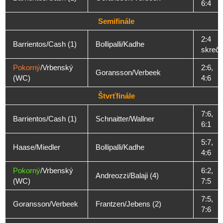
6:4
Semifinále
2:4
Barrientos/Cash (1)
Bollipalli/Kadhe
skreč
Pokorný
/Vrbenský
2:6,
Goransson/Verbeek
(WC)
4:6
Štvrťfinále
7:6,
Barrientos/Cash (1)
Schnaitter/Wallner
6:1
5:7,
Haase/Miedler
Bollipalli/Kadhe
4:6
Pokorný
/Vrbenský
6:2,
Andreozzi/Balaji (4)
(WC)
7:5
7:5,
Goransson/Verbeek
Frantzen/Jebens (2)
7:6