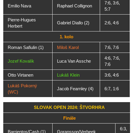
7:6, 3:6,
Emilio Nava
Raphael Collignon
5:7
Pierre-Hugues
Gabriel Diallo (2)
2:6, 4:6
Herbert
1. kolo
Roman Safiulin (1)
Miloš Karol
7:6, 7:6
4:6, 7:6,
Jozef Kovalík
Luca Van Assche
7:6
Otto Virtanen
Lukáš Klein
3:6, 4:6
Lukáš Pokorný
Jacob Fearnley (4)
6:7, 1:6
(WC)
SLOVAK OPEN 2024: ŠTVORHRA
Finále
6:3,
Barrientos/Cash (1)
Goransson/Verbeek