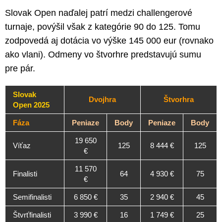
Slovak Open naďalej patrí medzi challengerové
turnaje, povýšil však z kategórie 90 do 125. Tomu
zodpovedá aj dotácia vo výške 145 000 eur (rovnako
ako vlani). Odmeny vo štvorhre predstavujú sumu
pre pár.
Slovak
Dvojhra
Štvorhra
Open 2025
Fáza
Peniaze
Body
Peniaze
Body
19 650
Víťaz
125
8 444 €
125
€
11 570
Finalisti
64
4 930 €
75
€
Semifinalisti
6 850 €
35
2 940 €
45
Štvrťfinalisti
3 990 €
16
1 749 €
25