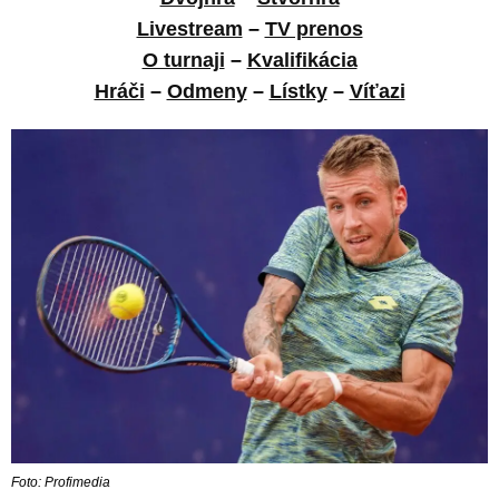
Livestream
–
TV prenos
O turnaji
–
Kvalifikácia
Hráči
–
Odmeny
–
Lístky
–
Víťazi
Foto: Profimedia