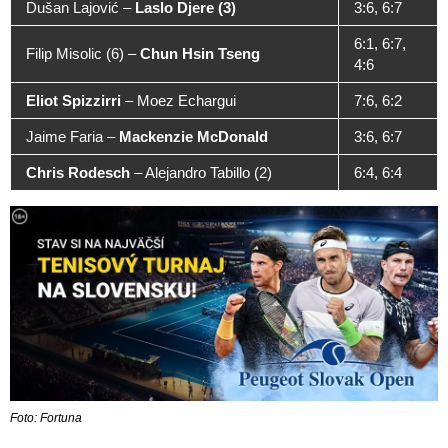
Dušan Lajović –
Laslo Djere (3)
3:6, 6:7
6:1, 6:7,
Filip Misolic (6) –
Chun Hsin Tseng
4:6
Eliot Spizzirri
– Moez Echargui
7:6, 6:2
Jaime Faria –
Mackenzie McDonald
3:6, 6:7
Chris Rodesch
– Alejandro Tabillo (2)
6:4, 6:4
Foto: Fortuna