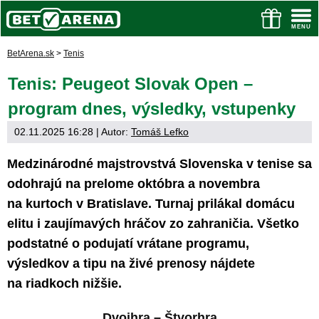
BetArena.sk
>
Tenis
Tenis: Peugeot Slovak Open –
program dnes, výsledky, vstupenky
02.11.2025 16:28
| Autor:
Tomáš Lefko
Medzinárodné majstrovstvá Slovenska v tenise sa
odohrajú na prelome októbra a novembra
na kurtoch v Bratislave. Turnaj prilákal domácu
elitu i zaujímavých hráčov zo zahraničia. Všetko
podstatné o podujatí vrátane programu,
výsledkov a tipu na živé prenosy nájdete
na riadkoch nižšie.
Dvojhra
–
Štvorhra