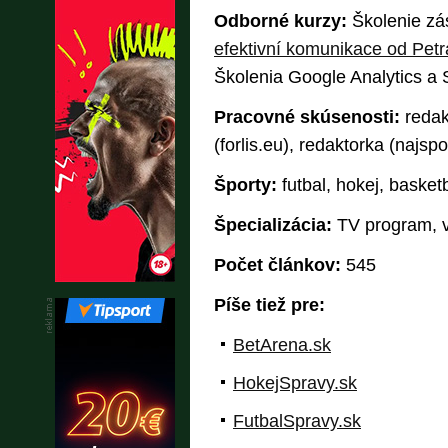
Odborné kurzy:
Školenie zá
efektivní komunikace od Pet
Školenia Google Analytics a
Pracovné skúsenosti:
redak
(forlis.eu), redaktorka (najspo
Športy:
futbal, hokej, basketb
Špecializácia:
TV program, v
Počet článkov:
545
Píše tiež pre:
BetArena.sk
HokejSpravy.sk
FutbalSpravy.sk