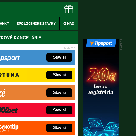
LÁNKY
SPOLOČENSKÉ STÁVKY
O NÁS
VKOVÉ KANCELÁRIE
Stav si
Stav si
Stav si
Stav si
Stav si