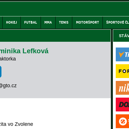
HOKEJ
FUTBAL
MMA
TENIS
MOTORŠPORT
ŠPORTOVÉ Č
STÁ
minika Lefková
aktorka
@gto.cz
ita vo Zvolene