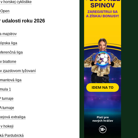
v horskej cyklistike
 Open
 udalosti roku 2026
a majstrov
ópska liga
ferenčná liga
v biatlone
v zjazdovom lyžovaní
mantová liga
mula 1
 turnaje
 turnaje
ejová extraliga
v hokeji
ká Pardubická