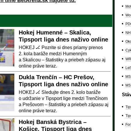
m tíme BetArena.sk nájdete tu.
Mo
Wor
PDC
Hokej Humenné – Skalica,
NH
Tipsport liga dnes naživo online
Oko
HOKEJ 🏒 Pozrite si dnes priamy prenos
Cyk
2. kola baráže medzi Humenným
W
a Skalicou – štatistiky a priebeh zápasu aj
online práve teraz.
Let
Dukla Trenčín – HC Prešov,
MS 
Tipsport liga dnes naživo online
MS 
HOKEJ 🏒 Sledujte dnes 2. kolo baráže
Stá
o udržanie v Tipsport lige medzi Trenčínom
a Prešovom – štatistiky a priebeh zápasu aj
Tip
online práve teraz.
Tip
Hokej Banská Bystrica –
For
Košice, Tipsport liga dnes