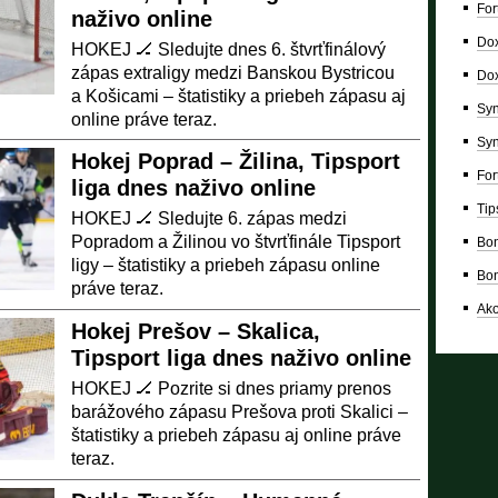
For
naživo online
Dox
HOKEJ 🏒 Sledujte dnes 6. štvrťfinálový
zápas extraligy medzi Banskou Bystricou
Dox
a Košicami – štatistiky a priebeh zápasu aj
Syn
online práve teraz.
Syn
Hokej Poprad – Žilina, Tipsport
For
liga dnes naživo online
Tip
HOKEJ 🏒 Sledujte 6. zápas medzi
Popradom a Žilinou vo štvrťfinále Tipsport
Bon
ligy – štatistiky a priebeh zápasu online
Bon
práve teraz.
Ako
Hokej Prešov – Skalica,
Tipsport liga dnes naživo online
HOKEJ 🏒 Pozrite si dnes priamy prenos
barážového zápasu Prešova proti Skalici –
štatistiky a priebeh zápasu aj online práve
teraz.