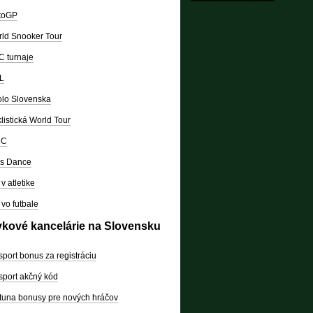
toGP
ld Snooker Tour
 turnaje
L
lo Slovenska
listická World Tour
RC
's Dance
v atletike
vo futbale
vkové kancelárie na Slovensku
sport bonus za registráciu
sport akčný kód
tuna bonusy pre nových hráčov