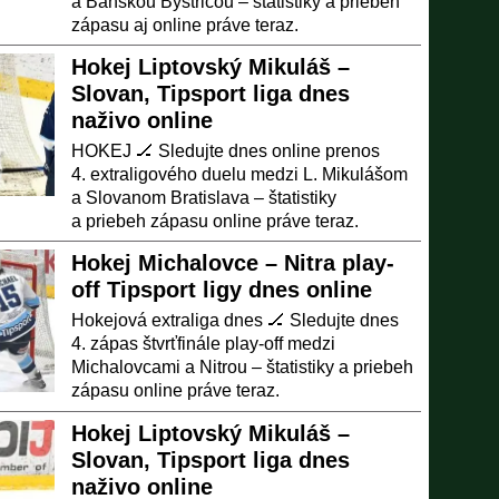
a Banskou Bystricou – štatistiky a priebeh
zápasu aj online práve teraz.
Hokej Liptovský Mikuláš –
Slovan, Tipsport liga dnes
naživo online
HOKEJ 🏒 Sledujte dnes online prenos
4. extraligového duelu medzi L. Mikulášom
a Slovanom Bratislava – štatistiky
a priebeh zápasu online práve teraz.
Hokej Michalovce – Nitra play-
off Tipsport ligy dnes online
Hokejová extraliga dnes 🏒 Sledujte dnes
4. zápas štvrťfinále play-off medzi
Michalovcami a Nitrou – štatistiky a priebeh
zápasu online práve teraz.
Hokej Liptovský Mikuláš –
Slovan, Tipsport liga dnes
naživo online