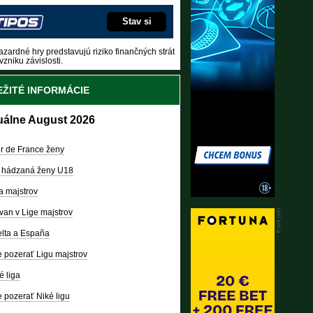
Stav si
zardné hry predstavujú riziko finančných strát
vzniku závislosti.
ŽITÉ INFORMÁCIE
uálne August 2026
r de France ženy
 hádzaná ženy U18
a majstrov
van v Lige majstrov
lta a España
 pozerať Ligu majstrov
é liga
 pozerať Niké ligu