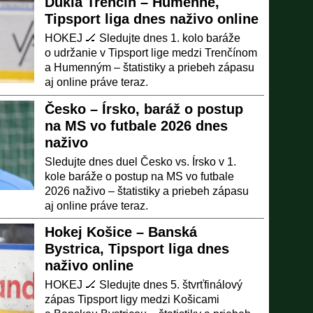
Dukla Trenčín – Humenné,
Tipsport liga dnes naživo online
HOKEJ 🏒 Sledujte dnes 1. kolo baráže
o udržanie v Tipsport lige medzi Trenčínom
a Humenným – štatistiky a priebeh zápasu
aj online práve teraz.
Česko – Írsko, baráž o postup
na MS vo futbale 2026 dnes
naživo
Sledujte dnes duel Česko vs. Írsko v 1.
kole baráže o postup na MS vo futbale
2026 naživo – štatistiky a priebeh zápasu
aj online práve teraz.
Hokej Košice – Banská
Bystrica, Tipsport liga dnes
naživo online
HOKEJ 🏒 Sledujte dnes 5. štvrťfinálový
zápas Tipsport ligy medzi Košicami