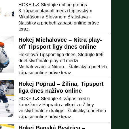
HOKEJ 🏒 Sledujte online prenos
3. zápasu play-off medzi Liptovským
Mikulášom a Slovanom Bratislava –
štatistiky a priebeh zápasu online práve
teraz.
Hokej Michalovce – Nitra play-
off Tipsport ligy dnes online
Hokejová Tipsport liga dnes. Sledujte tretí
duel štvrťfinále play-off medzi
Michalovcami a Nitrou – štatistiky a priebeh
zápasu online práve teraz.
Hokej Poprad – Žilina, Tipsport
liga dnes naživo online
HOKEJ 🏒 Sledujte 4. zápas medzi
kamzíkmi z Popradu a vlkmi zo Žiliny
vo štvrťfinále extraligy – štatistiky a priebeh
zápasu online práve teraz.
Hokej Banská Bystrica –