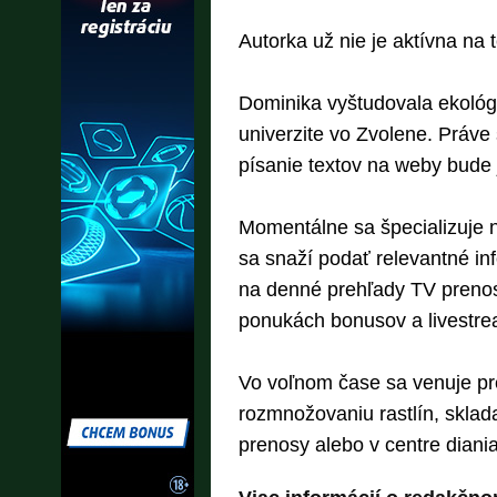
Autorka už nie je aktívna na t
Dominika vyštudovala ekológi
univerzite vo Zvolene. Práve 
písanie textov na weby bude 
Momentálne sa špecializuje n
sa snaží podať relevantné in
na denné prehľady TV prenoso
ponukách bonusov a livestre
Vo voľnom čase sa venuje pr
rozmnožovaniu rastlín, sklad
prenosy alebo v centre diania