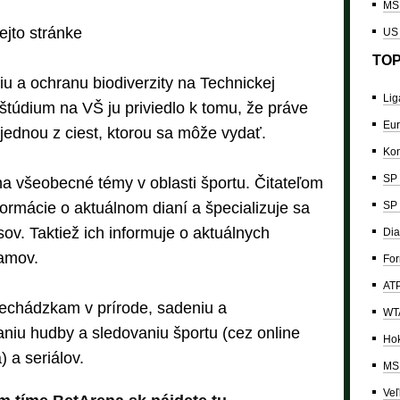
MS 
ejto stránke
US
TOP
u a ochranu biodiverzity na Technickej
Lig
štúdium na VŠ ju priviedlo k tomu, že práve
Eur
jednou z ciest, ktorou sa môže vydať.
Kon
SP 
a všeobecné témy v oblasti športu. Čitateľom
formácie o aktuálnom dianí a špecializuje sa
SP 
v. Taktiež ich informuje o aktuálnych
Dia
amov.
For
ATP
echádzkam v prírode, sadeniu a
WTA
aniu hudby a sledovaniu športu (cez online
Hok
) a seriálov.
MS 
Veľ