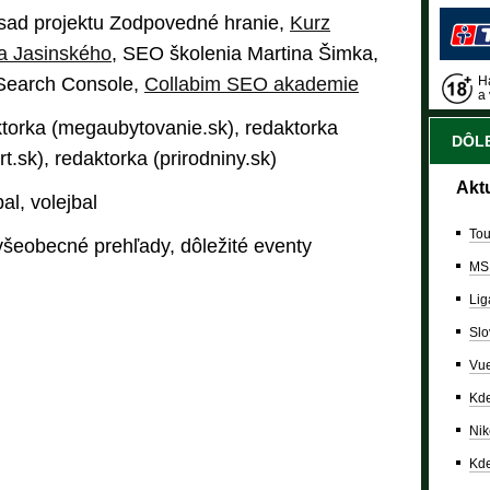
sad projektu Zodpovedné hranie,
Kurz
ra Jasinského
, SEO školenia Martina Šimka,
 Search Console,
Collabim SEO akademie
Ha
a 
torka (megaubytovanie.sk), redaktorka
DÔLE
rt.sk), redaktorka (prirodniny.sk)
Akt
al, volejbal
Tou
šeobecné prehľady, dôležité eventy
MS
Lig
Slo
Vue
Kde
Nik
Kde