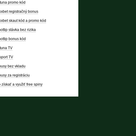
tuna promo kód
xbet registračný bonus
xbet skaut kód a promo kód
ottip stávka bez rizika
ottip bonus kód
tuna TV
sport TV
usy bez vkladu
usy za registráciu
 získať a využiť free spiny