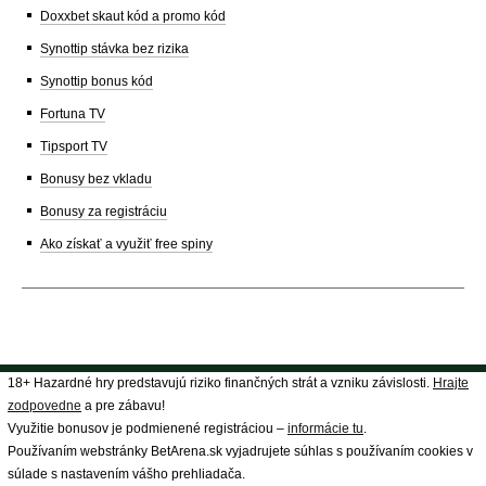
Doxxbet skaut kód a promo kód
Synottip stávka bez rizika
Synottip bonus kód
Fortuna TV
Tipsport TV
Bonusy bez vkladu
Bonusy za registráciu
Ako získať a využiť free spiny
18+ Hazardné hry predstavujú riziko finančných strát a vzniku závislosti.
Hrajte
zodpovedne
a pre zábavu!
Využitie bonusov je podmienené registráciou –
informácie tu
.
Používaním webstránky BetArena.sk vyjadrujete súhlas s používaním cookies v
súlade s nastavením vášho prehliadača.