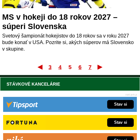
MS v hokeji do 18 rokov 2027 –
súperi Slovenska
Svetový šampionát hokejistov do 18 rokov sa v roku 2027
bude konať v USA. Pozrite si, akých súperov má Slovensko
v skupine.
3
4
5
6
7
Prvý
Posle
STÁVKOVÉ KANCELÁRIE
Stav si
Stav si