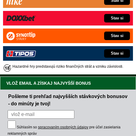
Stav si
Stav si
Stav si
Stav si
Hazardné hry predstavujú riziko finančných strát a vzniku závislosti.
VLOŽ EMAIL A ZÍSKAJ NAJVYŠŠÍ BONUS
Pošleme ti prehľad najvyšších stávkových bonusov
- do minúty je tvoj!
Súhlasím so
spracovaním osobných údajov
pre účel zasielania
reklamných správ