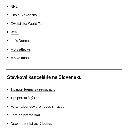
NHL
Okolo Slovenska
Cyklistická World Tour
WRC
Let's Dance
MS v atletike
MS vo futbale
Stávkové kancelárie na Slovensku
Tipsport bonus za registráciu
Tipsport akčný kód
Fortuna bonusy pre nových hráčov
Fortuna promo kód
Doxxbet registračný bonus