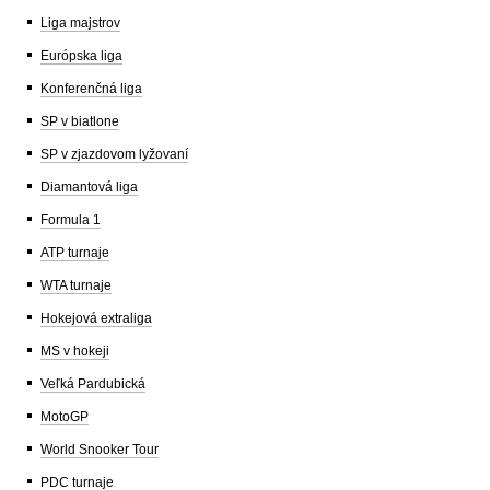
Liga majstrov
Európska liga
Konferenčná liga
SP v biatlone
SP v zjazdovom lyžovaní
Diamantová liga
Formula 1
ATP turnaje
WTA turnaje
Hokejová extraliga
MS v hokeji
Veľká Pardubická
MotoGP
World Snooker Tour
PDC turnaje