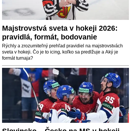
Majstrovstvá sveta v hokeji 2026:
pravidlá, formát, bodovanie
Rýchly a zrozumiteľný prehľad pravidiel na majstrovstvách
sveta v hokeji. Čo je to icing, koľko sa predlžuje a Aký je
formát turnaja?
Slovinsko – Česko na MS v hokeji