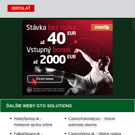
ĎALŠIE WEBY GTO SOLUTIONS
HokejSpravy.sk –
CasinoAutomaty.eu – Hracie
Hokejové správy online
automaty zdarma
FutbalSpravy.sk –
CasinoArena.sk – Online casina