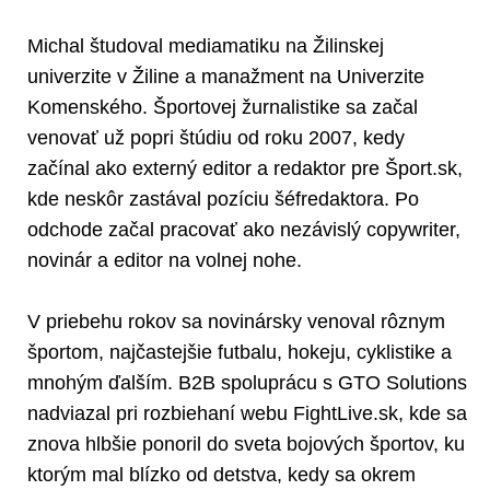
Michal študoval mediamatiku na Žilinskej
univerzite v Žiline a manažment na Univerzite
Komenského. Športovej žurnalistike sa začal
venovať už popri štúdiu od roku 2007, kedy
začínal ako externý editor a redaktor pre Šport.sk,
kde neskôr zastával pozíciu šéfredaktora. Po
odchode začal pracovať ako nezávislý copywriter,
novinár a editor na volnej nohe.
V priebehu rokov sa novinársky venoval rôznym
športom, najčastejšie futbalu, hokeju, cyklistike a
mnohým ďalším. B2B spoluprácu s GTO Solutions
nadviazal pri rozbiehaní webu FightLive.sk, kde sa
znova hlbšie ponoril do sveta bojových športov, ku
ktorým mal blízko od detstva, kedy sa okrem