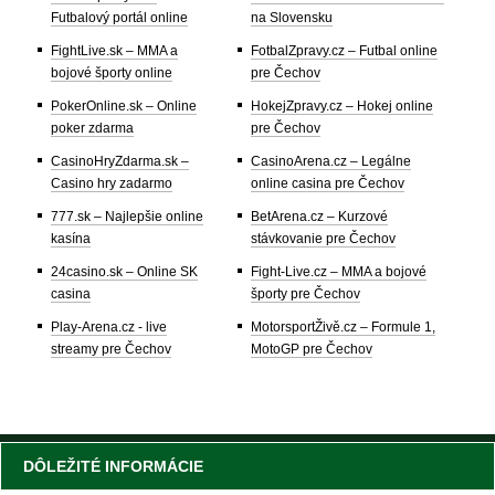
Futbalový portál online
na Slovensku
FightLive.sk – MMA a
FotbalZpravy.cz – Futbal online
bojové športy online
pre Čechov
PokerOnline.sk – Online
HokejZpravy.cz – Hokej online
poker zdarma
pre Čechov
CasinoHryZdarma.sk –
CasinoArena.cz – Legálne
Casino hry zadarmo
online casina pre Čechov
777.sk – Najlepšie online
BetArena.cz – Kurzové
kasína
stávkovanie pre Čechov
24casino.sk – Online SK
Fight-Live.cz – MMA a bojové
casina
športy pre Čechov
Play-Arena.cz - live
MotorsportŽivě.cz – Formule 1,
streamy pre Čechov
MotoGP pre Čechov
DÔLEŽITÉ INFORMÁCIE