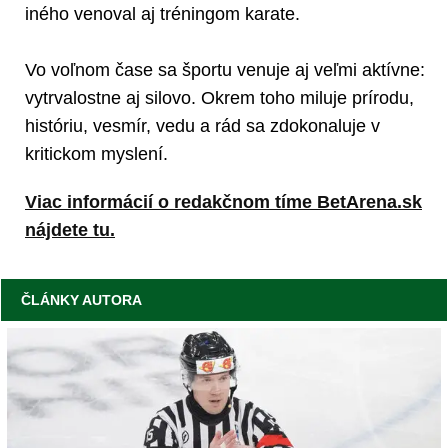
iného venoval aj tréningom karate.
Vo voľnom čase sa športu venuje aj veľmi aktívne:
vytrvalostne aj silovo. Okrem toho miluje prírodu,
históriu, vesmír, vedu a rád sa zdokonaluje v
kritickom myslení.
Viac informácií o redakčnom tíme BetArena.sk
nájdete tu.
ČLÁNKY AUTORA