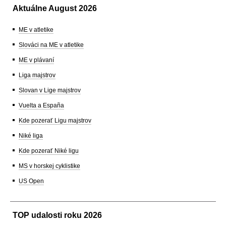
Aktuálne August 2026
ME v atletike
Slováci na ME v atletike
ME v plávaní
Liga majstrov
Slovan v Lige majstrov
Vuelta a España
Kde pozerať Ligu majstrov
Niké liga
Kde pozerať Niké ligu
MS v horskej cyklistike
US Open
TOP udalosti roku 2026