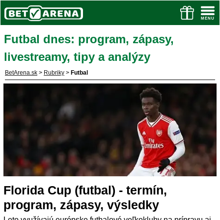
Futbal dnes: program, zápasy,
livestreamy, tipy a analýzy
BetArena.sk
>
Rubriky
>
Futbal
Florida Cup (futbal) - termín,
program, zápasy, výsledky
Leto využívajú európske futbalové veľkokluby na prípravu aj