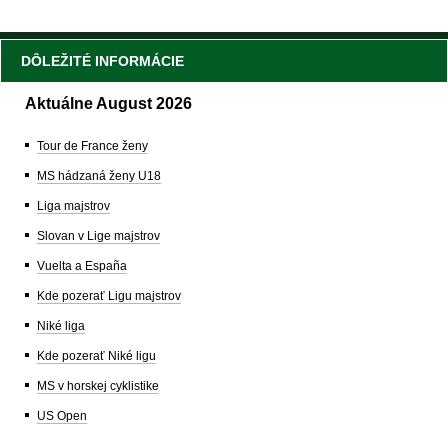
DÔLEŽITÉ INFORMÁCIE
Aktuálne August 2026
Tour de France ženy
MS hádzaná ženy U18
Liga majstrov
Slovan v Lige majstrov
Vuelta a España
Kde pozerať Ligu majstrov
Niké liga
Kde pozerať Niké ligu
MS v horskej cyklistike
US Open