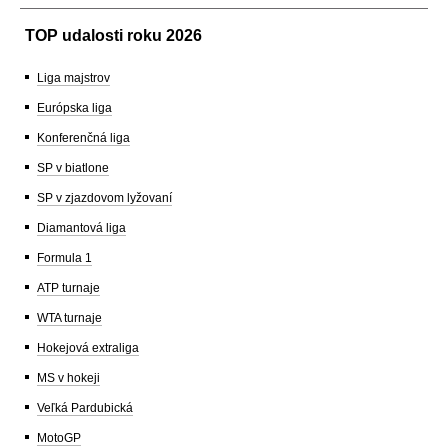
TOP udalosti roku 2026
Liga majstrov
Európska liga
Konferenčná liga
SP v biatlone
SP v zjazdovom lyžovaní
Diamantová liga
Formula 1
ATP turnaje
WTA turnaje
Hokejová extraliga
MS v hokeji
Veľká Pardubická
MotoGP