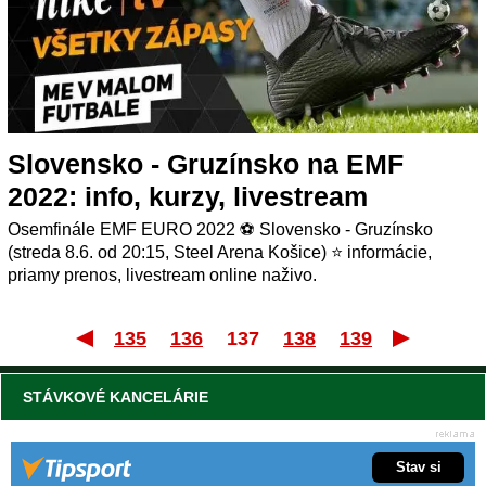
Slovensko - Gruzínsko na EMF
2022: info, kurzy, livestream
Osemfinále EMF EURO 2022 ⚽ Slovensko - Gruzínsko
(streda 8.6. od 20:15, Steel Arena Košice) ⭐ informácie,
priamy prenos, livestream online naživo.
135
136
137
138
139
Prvý
STÁVKOVÉ KANCELÁRIE
Stav si