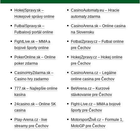
HokejSpravy.sk –
CasinoAutomaty.eu – Hracie
Hokejové správy online
automaty zdarma
FutbalSpravy.sk –
CasinoArena.sk – Online casina
Futbalový portál online
na Slovensku
FightLive.sk – MMA a
FotbalZpravy.cz – Futbal online
bojové športy online
pre Čechov
PokerOnline.sk – Online
HokejZpravy.cz – Hokej online
poker zdarma
pre Čechov
CasinoHryZdarma.sk –
CasinoArena.cz – Legálne
Casino hry zadarmo
online casina pre Čechov
777.sk – Najlepšie online
BetArena.cz – Kurzové
kasína
stávkovanie pre Čechov
24casino.sk – Online SK
Fight-Live.cz – MMA a bojové
casina
športy pre Čechov
Play-Arena.cz - live
MotorsportŽivě.cz – Formule 1,
streamy pre Čechov
MotoGP pre Čechov