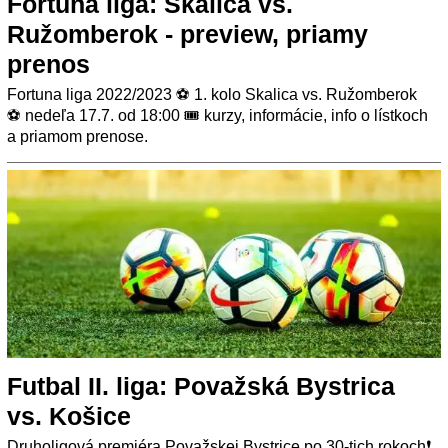
Fortuna liga: Skalica vs.
Ružomberok - preview, priamy
prenos
Fortuna liga 2022/2023 ⚽ 1. kolo Skalica vs. Ružomberok
⚽ nedeľa 17.7. od 18:00 🎟️ kurzy, informácie, info o lístkoch
a priamom prenose.
Futbal II. liga: Považská Bystrica
vs. Košice
Druholigová premiéra Považskej Bystrice po 30-tich rokoch❗