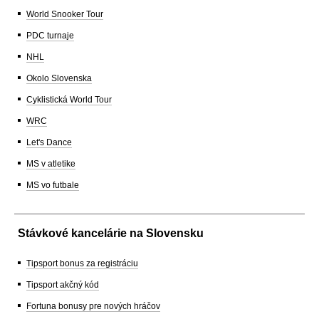
World Snooker Tour
PDC turnaje
NHL
Okolo Slovenska
Cyklistická World Tour
WRC
Let's Dance
MS v atletike
MS vo futbale
Stávkové kancelárie na Slovensku
Tipsport bonus za registráciu
Tipsport akčný kód
Fortuna bonusy pre nových hráčov