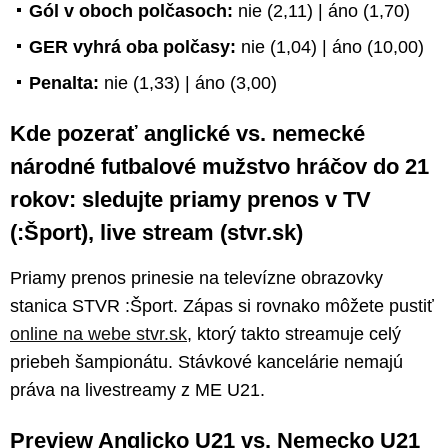
Gól v oboch polčasoch:
nie (2,11) | áno (1,70)
GER vyhrá oba polčasy:
nie (1,04) | áno (10,00)
Penalta:
nie (1,33) | áno (3,00)
Kde pozerať anglické vs. nemecké
národné futbalové mužstvo hráčov do 21
rokov: sledujte priamy prenos v TV
(:Šport), live stream (stvr.sk)
Priamy prenos prinesie na televízne obrazovky
stanica STVR :Šport. Zápas si rovnako môžete pustiť
online na webe stvr.sk
, ktorý takto streamuje celý
priebeh šampionátu. Stávkové kancelárie nemajú
práva na livestreamy z ME U21.
Preview Anglicko U21 vs. Nemecko U21