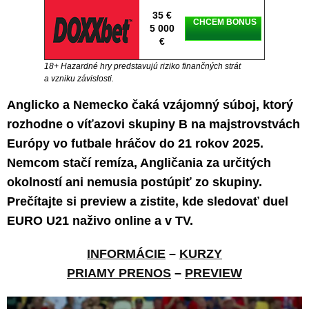
35 €
CHCEM BONUS
5 000
€
18+ Hazardné hry predstavujú riziko finančných strát
a vzniku závislosti.
Anglicko a Nemecko čaká vzájomný súboj, ktorý
rozhodne o víťazovi skupiny B na majstrovstvách
Európy vo futbale hráčov do 21 rokov 2025.
Nemcom stačí remíza, Angličania za určitých
okolností ani nemusia postúpiť zo skupiny.
Prečítajte si preview a zistite, kde sledovať duel
EURO U21 naživo online a v TV.
INFORMÁCIE
–
KURZY
PRIAMY PRENOS
–
PREVIEW