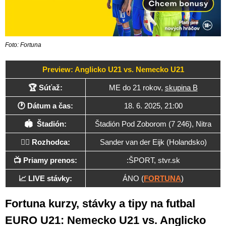
Foto: Fortuna
Preview: Anglicko U21 vs. Nemecko U21
🏆 Súťaž:
ME do 21 rokov,
skupina B
🕐 Dátum a čas:
18. 6. 2025, 21:00
🏟 Štadión:
Štadión Pod Zoborom (7 246), Nitra
🧑‍⚖️ Rozhodca:
Sander van der Eijk (Holandsko)
📺 Priamy prenos:
:ŠPORT, stvr.sk
📈 LIVE stávky:
ÁNO (
FORTUNA
)
Fortuna kurzy, stávky a tipy na futbal
EURO U21: Nemecko U21 vs. Anglicko