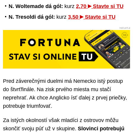
N. Woltemade dá gól:
kurz
2,70
Stavte si TU
N. Tresoldi dá gól:
kurz
3,50
Stavte si TU
Pred záverečnými duelmi má Nemecko istý postup
do štvrťfinále. Na zisk prvého miesta mu stačí
neprehrať. Ak chce Anglicko ísť ďalej z prvej priečky,
potrebuje triumfovať.
Za istých okolností však mladíci z ostrovov môžu
skončiť svoju púť už v skupine.
Slovinci potrebujú