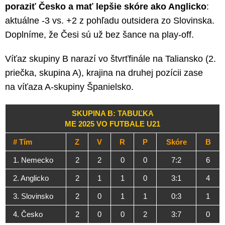
poraziť Česko a mať lepšie skóre ako Anglicko
:
aktuálne -3 vs. +2 z pohľadu outsidera zo Slovinska.
Doplníme, že Česi sú už bez šance na play-off.
Víťaz skupiny B narazí vo štvrťfinále na Taliansko (2.
priečka, skupina A), krajina na druhej pozícii zase
na víťaza A-skupiny Španielsko.
SKUPINA B: TABUĽKA
ME 2025 VO FUTBALE U21
# Tím
Z
V
R
P
Skóre
B
1. Nemecko
2
2
0
0
7:2
6
2. Anglicko
2
1
1
0
3:1
4
3. Slovinsko
2
0
1
1
0:3
1
4. Česko
2
0
0
2
3:7
0