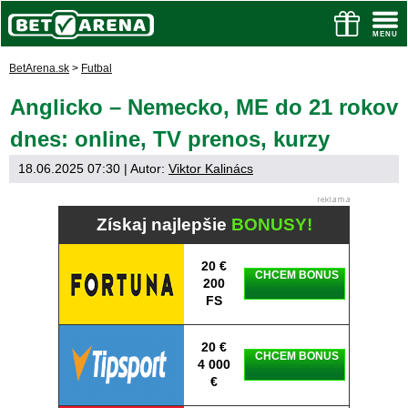
BetArena.sk
>
Futbal
Anglicko – Nemecko, ME do 21 rokov
dnes: online, TV prenos, kurzy
18.06.2025 07:30
| Autor:
Viktor Kalinács
Získaj najlepšie
BONUSY!
20 €
CHCEM BONUS
200
FS
20 €
CHCEM BONUS
4 000
€