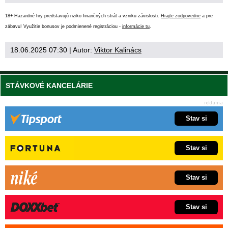
18+ Hazardné hry predstavujú riziko finančných strát a vzniku závislosti.
Hrajte zodpovedne
a pre
zábavu! Využitie bonusov je podmienené registráciou -
informácie tu
.
18.06.2025 07:30
| Autor:
Viktor Kalinács
STÁVKOVÉ KANCELÁRIE
Stav si
Stav si
Stav si
Stav si