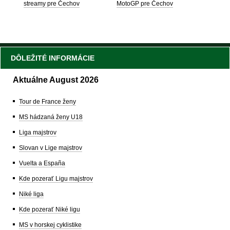
streamy pre Čechov
MotoGP pre Čechov
DÔLEŽITÉ INFORMÁCIE
Aktuálne August 2026
Tour de France ženy
MS hádzaná ženy U18
Liga majstrov
Slovan v Lige majstrov
Vuelta a España
Kde pozerať Ligu majstrov
Niké liga
Kde pozerať Niké ligu
MS v horskej cyklistike