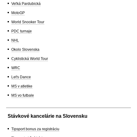
Veľká Pardubická
MotoGP
World Snooker Tour
PDC turnaje
NHL
Okolo Slovenska
Cyklistická World Tour
WRC
Let's Dance
MS v atletike
MS vo futbale
Stávkové kancelárie na Slovensku
Tipsport bonus za registráciu