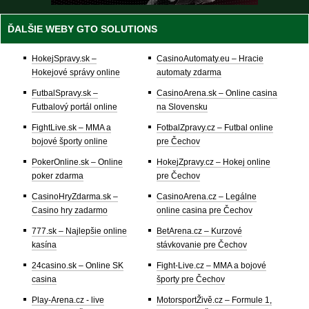
ĎALŠIE WEBY GTO SOLUTIONS
HokejSpravy.sk –
CasinoAutomaty.eu – Hracie
Hokejové správy online
automaty zdarma
FutbalSpravy.sk –
CasinoArena.sk – Online casina
Futbalový portál online
na Slovensku
FightLive.sk – MMA a
FotbalZpravy.cz – Futbal online
bojové športy online
pre Čechov
PokerOnline.sk – Online
HokejZpravy.cz – Hokej online
poker zdarma
pre Čechov
CasinoHryZdarma.sk –
CasinoArena.cz – Legálne
Casino hry zadarmo
online casina pre Čechov
777.sk – Najlepšie online
BetArena.cz – Kurzové
kasína
stávkovanie pre Čechov
24casino.sk – Online SK
Fight-Live.cz – MMA a bojové
casina
športy pre Čechov
Play-Arena.cz - live
MotorsportŽivě.cz – Formule 1,