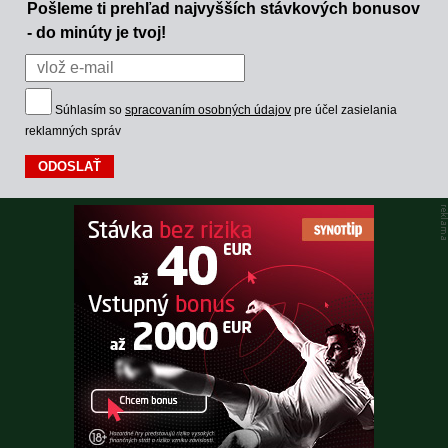
Pošleme ti prehľad najvyšších stávkových bonusov
- do minúty je tvoj!
Súhlasím so
spracovaním osobných údajov
pre účel zasielania
reklamných správ