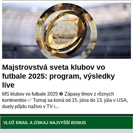
Majstrovstvá sveta klubov vo
futbale 2025: program, výsledky
live
MS klubov vo futbale 2025 ⚽️ Zápasy tímov z rôznych
kontinentov ✅ Turnaj sa koná od 15. júna do 13. júla v USA,
duely pôjdu naživo v TV i...
VLOŽ EMAIL A ZÍSKAJ NAJVYŠŠÍ BONUS