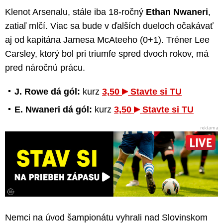
Klenot Arsenalu, stále iba 18-ročný
Ethan Nwaneri
,
zatiaľ mlčí. Viac sa bude v ďalších dueloch očakávať
aj od kapitána Jamesa McAteeho (0+1). Tréner Lee
Carsley, ktorý bol pri triumfe spred dvoch rokov, má
pred náročnú prácu.
J. Rowe dá gól:
kurz
3,50
Stavte si TU
E. Nwaneri dá gól:
kurz
3,50
Stavte si TU
Nemci na úvod šampionátu vyhrali nad Slovinskom