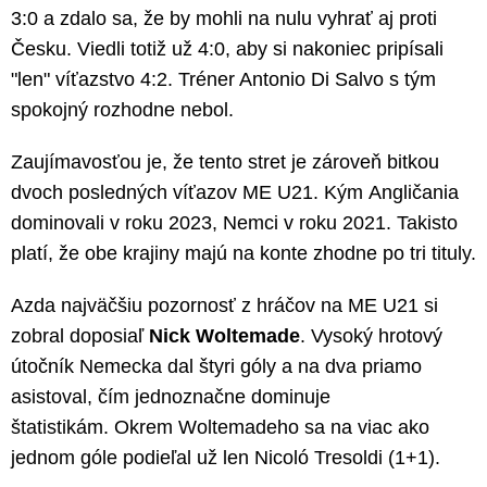
3:0 a zdalo sa, že by mohli na nulu vyhrať aj proti
Česku. Viedli totiž už 4:0, aby si nakoniec pripísali
"len" víťazstvo 4:2. Tréner Antonio Di Salvo s tým
spokojný rozhodne nebol.
Zaujímavosťou je, že tento stret je zároveň bitkou
dvoch posledných víťazov ME U21. Kým Angličania
dominovali v roku 2023, Nemci v roku 2021. Takisto
platí, že obe krajiny majú na konte zhodne po tri tituly.
Azda najväčšiu pozornosť z hráčov na ME U21 si
zobral doposiaľ
Nick Woltemade
. Vysoký hrotový
útočník Nemecka dal štyri góly a na dva priamo
asistoval, čím jednoznačne dominuje
štatistikám. Okrem Woltemadeho sa na viac ako
jednom góle podieľal už len Nicoló Tresoldi (1+1).