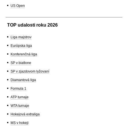
US Open
TOP udalosti roku 2026
Liga majstrov
Európska liga
Konferenčná liga
SP v biatlone
SP v zjazdovom lyžovaní
Diamantová liga
Formula 1
ATP turnaje
WTA turnaje
Hokejová extraliga
MS v hokeji