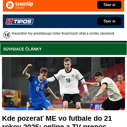
Stav si
Stav si
Hazardné hry predstavujú riziko finančných strát a vzniku závislosti.
SÚVISIACE ČLÁNKY
Kde pozerať ME vo futbale do 21
rokov 2025: online a TV prenos