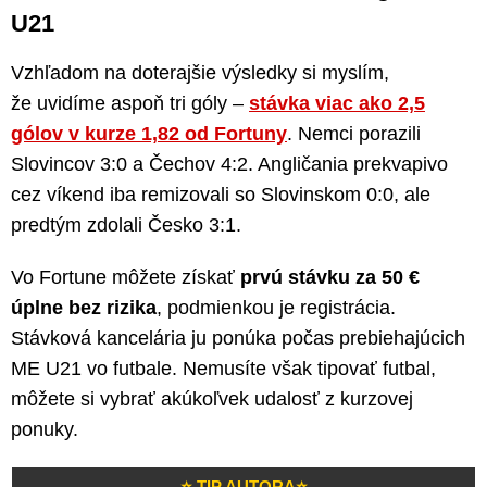
U21
Vzhľadom na doterajšie výsledky si myslím,
že uvidíme aspoň tri góly –
stávka viac ako 2,5
gólov v kurze 1,82 od Fortuny
. Nemci porazili
Slovincov 3:0 a Čechov 4:2. Angličania prekvapivo
cez víkend iba remizovali so Slovinskom 0:0, ale
predtým zdolali Česko 3:1.
Vo Fortune môžete získať
prvú stávku za 50 €
úplne bez rizika
, podmienkou je registrácia.
Stávková kancelária ju ponúka počas prebiehajúcich
ME U21 vo futbale. Nemusíte však tipovať futbal,
môžete si vybrať akúkoľvek udalosť z kurzovej
ponuky.
⭐ TIP AUTORA⭐