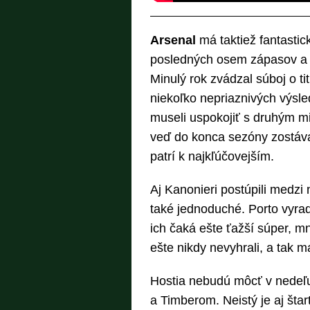
Arsenal
má taktiež fantasti
posledných osem zápasov a 
Minulý rok zvádzal súboj o ti
niekoľko nepriaznivých výsle
museli uspokojiť s druhým mi
veď do konca sezóny zostáva 
patrí k najkľúčovejším.
Aj Kanonieri postúpili medzi 
také jednoduché. Porto vyradi
ich čaká ešte ťažší súper, m
ešte nikdy nevyhrali, a tak 
Hostia nebudú môcť v nedeľu
a Timberom. Neistý je aj štart 