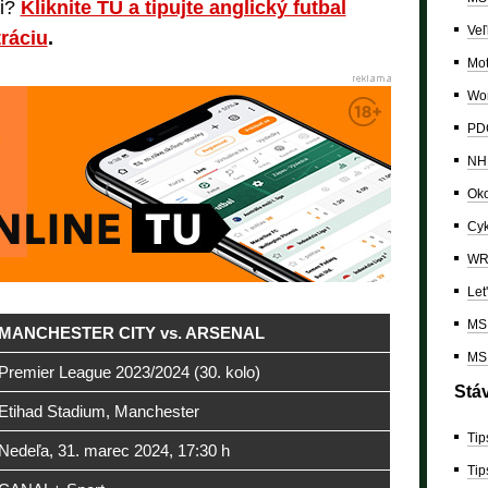
mi?
Kliknite TU a tipujte anglický futbal
Veľ
ráciu
.
Mo
Wor
PDC
NH
Oko
Cyk
W
Let
MS 
MANCHESTER CITY vs. ARSENAL
MS 
Premier League 2023/2024 (30. kolo)
Stá
Etihad Stadium, Manchester
Tip
Nedeľa, 31. marec 2024, 17:30 h
Tip