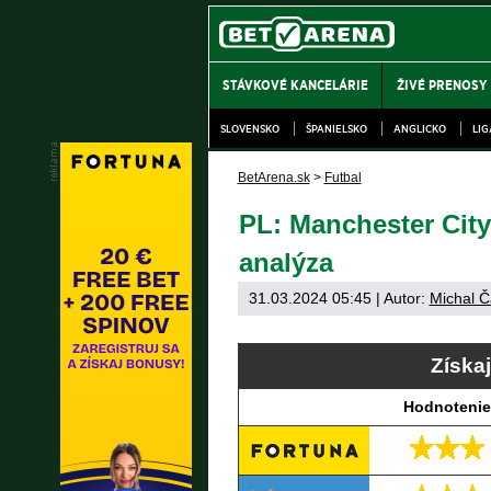
STÁVKOVÉ KANCELÁRIE
ŽIVÉ PRENOSY
SLOVENSKO
ŠPANIELSKO
ANGLICKO
LI
BetArena.sk
>
Futbal
PL: Manchester City 
analýza
31.03.2024 05:45
| Autor:
Michal Č
Získa
Hodnotenie