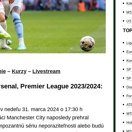
Kde
MS 
US
TOP
Lig
Eur
Kon
SP 
nie
–
Kurzy
–
Livestream
SP 
rsenal, Premier League 2023/2024:
Dia
For
ATP
 v nedeľu 31. marca 2024 o 17:30 h
WTA
ci Manchester City naposledy prehral
Hok
mpozantnú sériu neporaziteľnosti alebo budú
MS 