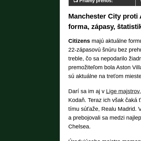
📺 Priamy prenos:
Manchester City proti
forma, zápasy, štatisti
Citizens
majú aktuálne form
22-zápasovú šnúru bez prehry
treble, čo sa nepodarilo ži
premožiteľom bola Aston Vil
sú aktuálne na treťom mieste
Darí sa im aj v
Lige majstrov
Kodaň. Teraz ich však čaká 
tímu súťaže, Realu Madrid. V
a prebojovali sa medzi najle
Chelsea.