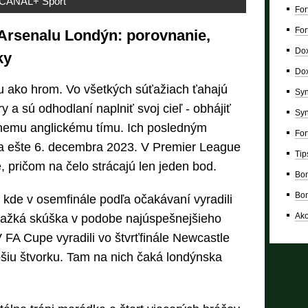
CANAL+ Sport
For
For
 Arsenalu Londýn: porovnanie,
Dox
ky
Dox
u ako hrom. Vo všetkých súťažiach ťahajú
Syn
 a sú odhodlaní naplniť svoj cieľ - obhájiť
Syn
adnemu anglickému tímu. Ich posledným
For
la ešte 6. decembra 2023. V Premier League
Tip
, pričom na čelo strácajú len jeden bod.
Bon
Bon
, kde v osemfinále podľa očakávaní vyradili
Ako
ťažká skúška v podobe najúspešnejšieho
 FA Cupe vyradili vo štvrťfinále Newcastle
pšiu štvorku. Tam na nich čaká londýnska