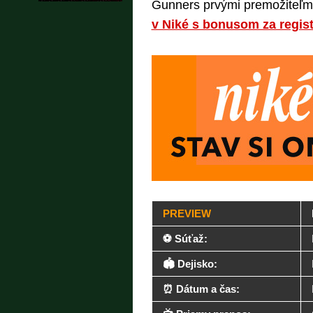
Gunners prvými premožiteľ
v Niké s bonusom za regist
PREVIEW
⚽ Súťaž:
🏟️ Dejisko:
⏰ Dátum a čas: