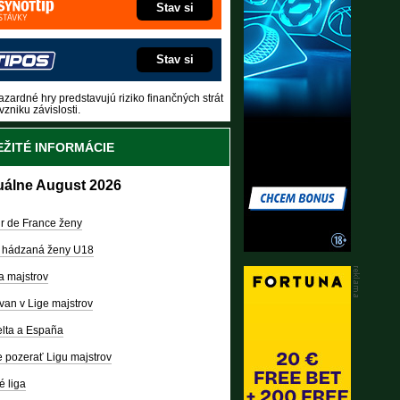
Stav si
Stav si
zardné hry predstavujú riziko finančných strát
vzniku závislosti.
ŽITÉ INFORMÁCIE
uálne August 2026
r de France ženy
 hádzaná ženy U18
a majstrov
van v Lige majstrov
lta a España
 pozerať Ligu majstrov
é liga