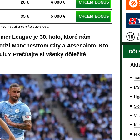
20 €
4 000 €
CHCEM BONUS
35 €
5 000 €
CHCEM BONUS
ých strát a vzniku závislosti.
Ha
ier League je 30. kolo, ktoré nám
a 
edzi Manchestrom City a Arsenalom. Kto
DÔLE
ulu? Prečítajte si všetky dôležité
Akt
Tou
MS
Lig
Slo
Vue
Kde
Nik