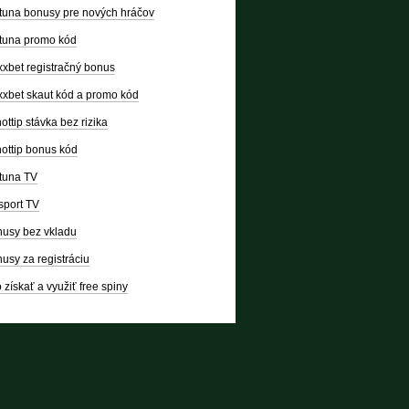
tuna bonusy pre nových hráčov
tuna promo kód
xbet registračný bonus
xbet skaut kód a promo kód
ottip stávka bez rizika
ottip bonus kód
tuna TV
sport TV
usy bez vkladu
usy za registráciu
 získať a využiť free spiny