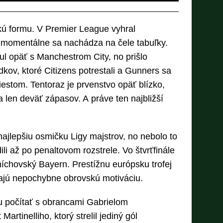
ckú formu. V Premier League vyhral
momentálne sa nachádza na čele tabuľky.
tul opäť s Manchestrom City, no prišlo
dkov, ktoré Citizens potrestali a Gunners sa
estom. Tentoraz je prvenstvo opäť blízko,
len deväť zápasov. A práve ten najbližší
najlepšiu osmičku Ligy majstrov, no nebolo to
li až po penaltovom rozstrele. Vo štvrťfinále
níchovský Bayern. Prestížnu európsku trofej
majú nepochybne obrovskú motiváciu.
 počítať s obrancami Gabrielom
Martinelliho, ktorý strelil jediný gól