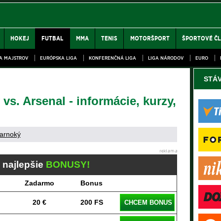
HOKEJ
FUTBAL
MMA
TENIS
MOTORŠPORT
ŠPORTOVÉ Č
GA MAJSTROV
EURÓPSKA LIGA
KONFERENČNÁ LIGA
LIGA NÁRODOV
EURO
STÁ
vs. Arsenal - informácie, kurzy,
arnoký
j najlepšie
BONUSY!
Zadarmo
Bonus
20 €
200 FS
CHCEM BONUS