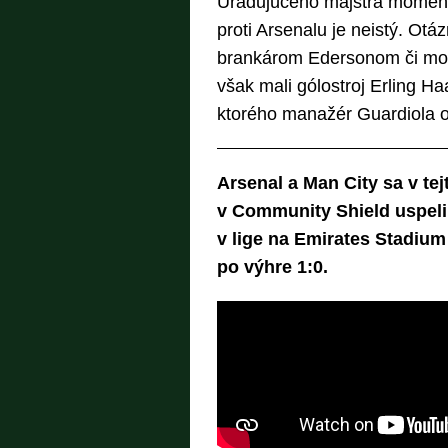
Úradujúceho majstra momentá
proti Arsenalu je neistý. Ot
brankárom Edersonom či mo
však mali gólostroj Erling Haa
ktorého manažér Guardiola oz
Arsenal a Man City sa v tej
v Community Shield uspeli
v lige na Emirates Stadium 
po výhre 1:0.