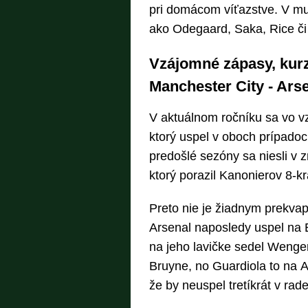
pri domácom víťazstve. V mu
ako Odegaard, Saka, Rice či
Vzájomné zápasy, kurzy
Manchester City - Ars
V aktuálnom ročníku sa vo v
ktorý uspel v oboch prípadoc
predošlé sezóny sa niesli v 
ktorý porazil Kanonierov 8-kr
Preto nie je žiadnym prekva
Arsenal naposledy uspel na E
na jeho lavičke sedel Wenger
Bruyne, no Guardiola to na 
že by neuspel tretíkrát v rade