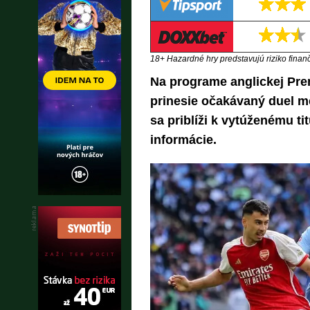
18+ Hazardné hry predstavujú riziko finančn
Na programe anglickej Prem
prinesie očakávaný duel m
sa priblíži k vytúženému tit
informácie.