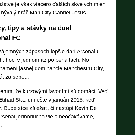
žstve je však viacero ďalších skvelých mien
 bývalý hráč Man City Gabriel Jesus.
, tipy a stávky na duel
enal FC
zájomných zápasoch lepšie darí Arsenalu,
h, hoci v jednom až po penaltách. No
znamení jasnej dominancie Manchestru City,
át za sebou.
pením, že kurzovými favoritmi sú domáci. Veď
tihad Stadium ešte v januári 2015, keď
. Bude síce záležať, či nastúpi Kevin De
Arsenal jednoducho vie a neočakávame,
.