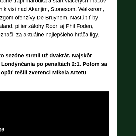
lne trápi maródka a štart viacerých hráčov
áznik visí nad Akanjim, Stonesom, Walkerom,
zgom ofenzívy De Bruynem. Nastúpiť by
land, pilier zálohy Rodri aj Phil Foden,
načil za aktuálne najlepšieho hráča ligy.
to sezóne stretli už dvakrát. Najskôr
 Londýnčania po penaltách 2:1. Potom sa
opäť tešili zverenci Mikela Artetu