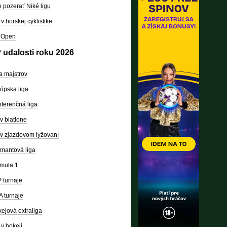
 pozerať Niké ligu
v horskej cyklistike
 Open
 udalosti roku 2026
a majstrov
ópska liga
ferenčná liga
v biatlone
v zjazdovom lyžovaní
mantová liga
mula 1
 turnaje
 turnaje
ejová extraliga
v hokeji