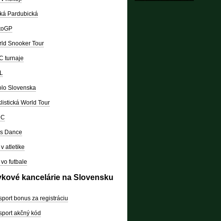
ká Pardubická
toGP
ld Snooker Tour
 turnaje
L
lo Slovenska
listická World Tour
RC
's Dance
v atletike
vo futbale
vkové kancelárie na Slovensku
sport bonus za registráciu
sport akčný kód