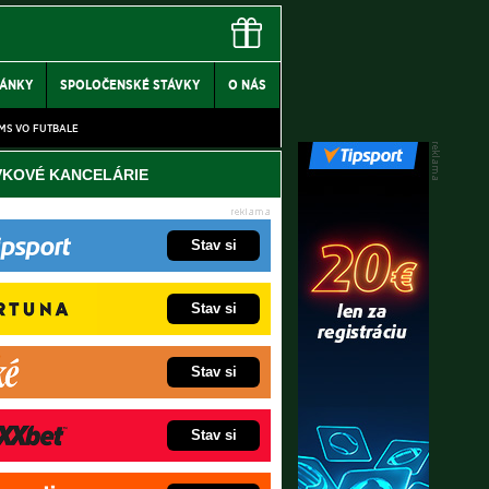
LÁNKY
SPOLOČENSKÉ STÁVKY
O NÁS
MS VO FUTBALE
VKOVÉ KANCELÁRIE
Stav si
Stav si
Stav si
Stav si