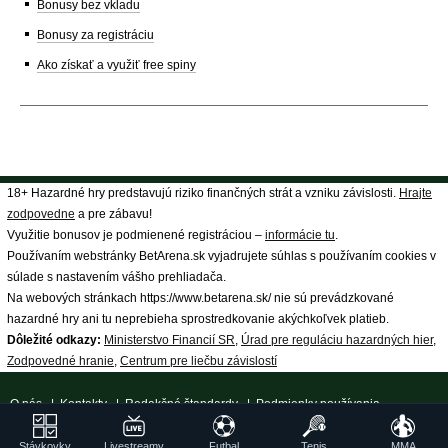
Bonusy bez vkladu
Bonusy za registráciu
Ako získať a využiť free spiny
18+ Hazardné hry predstavujú riziko finančných strát a vzniku závislosti.
Hrajte
zodpovedne
a pre zábavu!
Využitie bonusov je podmienené registráciou –
informácie tu
.
Používaním webstránky BetArena.sk vyjadrujete súhlas s používaním cookies v
súlade s nastavením vášho prehliadača.
Na webových stránkach https://www.betarena.sk/ nie sú prevádzkované
hazardné hry ani tu neprebieha sprostredkovanie akýchkoľvek platieb.
Dôležité odkazy:
Ministerstvo Financií SR
,
Úrad pre reguláciu hazardných hier
,
Zodpovedné hranie
,
Centrum pre liečbu závislostí
O nás
|
Kontakty
|
Redakčné štandardy
|
Podmienky používania
|
Spracovanie osobných údajov
|
18+ Zodpovedné hranie
| ©
Stávkovky
Livestreamy
Futbal
Tenis
MMA