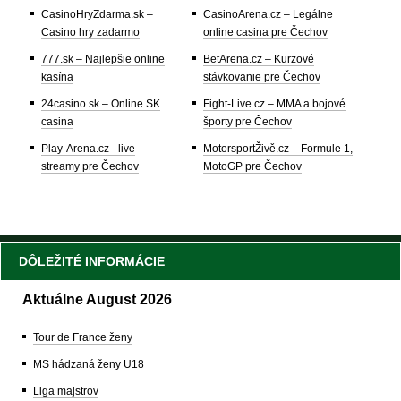
CasinoHryZdarma.sk –
CasinoArena.cz – Legálne
Casino hry zadarmo
online casina pre Čechov
777.sk – Najlepšie online
BetArena.cz – Kurzové
kasína
stávkovanie pre Čechov
24casino.sk – Online SK
Fight-Live.cz – MMA a bojové
casina
športy pre Čechov
Play-Arena.cz - live
MotorsportŽivě.cz – Formule 1,
streamy pre Čechov
MotoGP pre Čechov
DÔLEŽITÉ INFORMÁCIE
Aktuálne August 2026
Tour de France ženy
MS hádzaná ženy U18
Liga majstrov