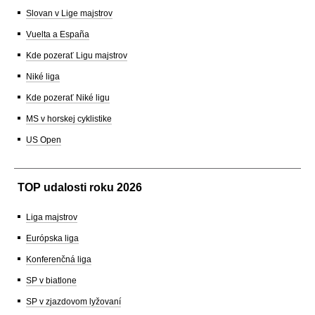
Slovan v Lige majstrov
Vuelta a España
Kde pozerať Ligu majstrov
Niké liga
Kde pozerať Niké ligu
MS v horskej cyklistike
US Open
TOP udalosti roku 2026
Liga majstrov
Európska liga
Konferenčná liga
SP v biatlone
SP v zjazdovom lyžovaní