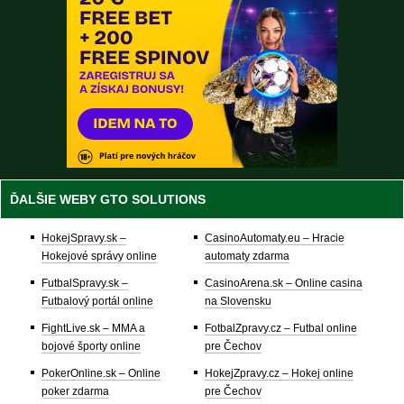
ĎALŠIE WEBY GTO SOLUTIONS
HokejSpravy.sk –
CasinoAutomaty.eu – Hracie
Hokejové správy online
automaty zdarma
FutbalSpravy.sk –
CasinoArena.sk – Online casina
Futbalový portál online
na Slovensku
FightLive.sk – MMA a
FotbalZpravy.cz – Futbal online
bojové športy online
pre Čechov
PokerOnline.sk – Online
HokejZpravy.cz – Hokej online
poker zdarma
pre Čechov