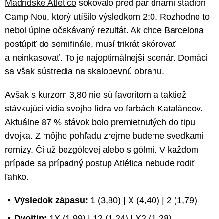
Madridské Atlético
šokovalo pred pár dňami štadión
Camp Nou, ktorý utíšilo výsledkom 2:0. Rozhodne to
nebol úplne očakávaný rezultát. Ak chce Barcelona
postúpiť do semifinále, musí trikrát skórovať
a neinkasovať. To je najoptimálnejší scenár. Domáci
sa však sústredia na skalopevnú obranu.
Avšak s kurzom 3,80 nie sú favoritom a taktiež
stávkujúci vidia svojho lídra vo farbách Kataláncov.
Aktuálne 87 % stávok bolo premietnutých do tipu
dvojka. Z môjho pohľadu zrejme budeme svedkami
remízy. Či už bezgólovej alebo s gólmi. V každom
prípade sa prípadný postup Atlética nebude rodiť
ľahko.
Výsledok zápasu:
1 (3,80) | X (4,40) | 2 (1,79)
Dvojtip:
1X (1,99) | 12 (1,24) | X2 (1,28)