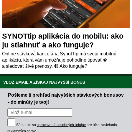
SYNOTtip aplikácia do mobilu: ako
ju stiahnuť a ako funguje?
Online stávková kancelária SynotTip má svoju mobilnú
aplikáciu, ktorá vám umožňuje pohodlne tipovať ⚽
a sledovať živé prenosy. 🔴 Ako funguje?
VLOŽ EMAIL A ZÍSKAJ NAJVYŠŠÍ BONUS
Pošleme ti prehľad najvyšších stávkových bonusov
- do minúty je tvoj!
Súhlasím so
spracovaním osobných údajov
pre účel zasielania
reklamných správ