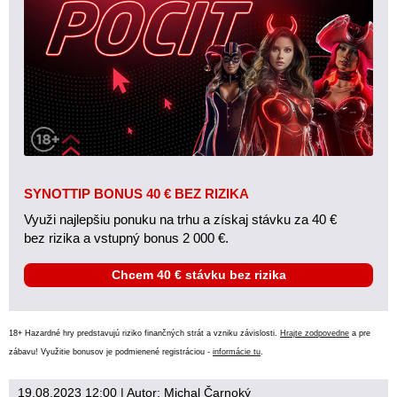
SYNOTTIP BONUS 40 € BEZ RIZIKA
Využi najlepšiu ponuku na trhu a získaj stávku za 40 €
bez rizika a vstupný bonus 2 000 €.
Chcem 40 € stávku bez rizika
18+ Hazardné hry predstavujú riziko finančných strát a vzniku závislosti.
Hrajte zodpovedne
a pre
zábavu! Využitie bonusov je podmienené registráciou -
informácie tu
.
19.08.2023 12:00
| Autor:
Michal Čarnoký