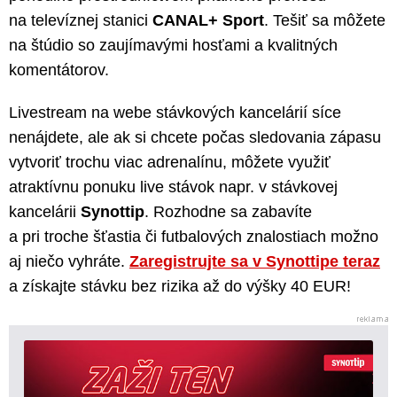
na televíznej stanici
CANAL+ Sport
. Tešiť sa môžete
na štúdio so zaujímavými hosťami a kvalitných
komentátorov.
Livestream na webe stávkových kancelárií síce
nenájdete, ale ak si chcete počas sledovania zápasu
vytvoriť trochu viac adrenalínu, môžete využiť
atraktívnu ponuku live stávok napr. v stávkovej
kancelárii
Synottip
. Rozhodne sa zabavíte
a pri troche šťastia či futbalových znalostiach možno
aj niečo vyhráte.
Zaregistrujte sa v Synottipe teraz
a získajte stávku bez rizika až do výšky 40 EUR!