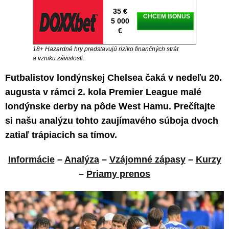
35 €
CHCEM BONUS
5 000
€
18+ Hazardné hry predstavujú riziko finančných strát
a vzniku závislosti.
Futbalistov londýnskej Chelsea čaká v nedeľu 20.
augusta v rámci 2. kola Premier League malé
londýnske derby na pôde West Hamu. Prečítajte
si našu analýzu tohto zaujímavého súboja dvoch
zatiaľ trápiacich sa tímov.
Informácie
–
Analýza
–
Vzájomné zápasy
–
Kurzy
–
Priamy prenos