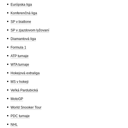
Európska liga
Konferenčná liga
SP v biatlone
SP v zjazdovom lyžovaní
Diamantová liga
Formula 1
ATP turnaje
WTA turnaje
Hokejová extraliga
MS v hokeji
Veľká Pardubická
MotoGP
World Snooker Tour
PDC turnaje
NHL