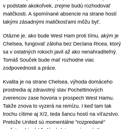
v podstate akokoľvek, zrejme budú rozhodovať
maličkosti. A spomínané absencie na strane hostí
takými zásadnými maličkosťami môžu byť.
Otázne je, ako bude West Ham proti tímu, akým je
Chelsea, fungovať záloha bez Declana Ricea, ktorý
sa v ostatných rokoch javil až ako nenahraditeľný.
Tomáš Souček bude mať rozhodne viac
zodpovednosti a práce.
Kvalita je na strane Chelsea, výhoda domáceho
prostredia aj zdravotný stav Pochettinových
zverencov zase hovoria v prospech West Hamu.
Takže znova to vyzerá na remízu. I keď tam tak
trochu cítime aj X/2, teda šancu hostí na víťazstvo.
Pretože United sú momentálne "rozpredané"