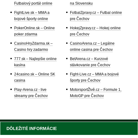
Futbalový portál online
na Slovensku
FightLive.sk – MMA a
FotbalZpravy.cz – Futbal online
bojové športy online
pre Čechov
PokerOnline.sk – Online
HokejZpravy.cz – Hokej online
poker zdarma
pre Čechov
CasinoHryZdarma.sk –
CasinoArena.cz – Legálne
Casino hry zadarmo
online casina pre Čechov
777.sk – Najlepšie online
BetArena.cz – Kurzové
kasína
stávkovanie pre Čechov
24casino.sk – Online SK
Fight-Live.cz – MMA a bojové
casina
športy pre Čechov
Play-Arena.cz - live
MotorsportŽivě.cz – Formule 1,
streamy pre Čechov
MotoGP pre Čechov
DÔLEŽITÉ INFORMÁCIE