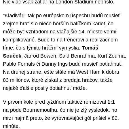
Nič viac však zatiaľ na London Stadium neprišlo.
"Kladivári" tak po európskom úspechu budú musieť
zrejme hrať s o niečo horším balíčkom kariet, čo
môže byť vzhľadom na vlaňajšie 14. miesto veľmi
komplikované. Bude to na trénerovi a realizačnom
tíme, čo s týmito hráčmi vymyslia.
Tomáš
Souček
, Jarrod Bowen, Said Benrahma, Kurt Zouma,
Pablo Fornals či Danny Ings budú musieť potiahnuť.
Na druhej strane, ešte stále má West Ham k dobru
83 miliónov, ktoré získal z predaja hráčov, takže
nejaké ďalšie posily dotiahnuť môže.
V prvom kole pred týždňom taktiež remizoval
1:1
na pôde Bournemouthu, čo nie je zlý výsledok, no
mrzí najmä preto, že vyrovnávajúci gól prišiel v 82.
minúte.