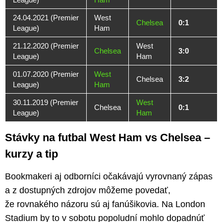
24.04.2021 (Premier
West
Chelsea
0:1
League)
Ham
21.12.2020 (Premier
West
Chelsea
3:0
League)
Ham
01.07.2020 (Premier
West
Chelsea
3:2
League)
Ham
30.11.2019 (Premier
West
Chelsea
0:1
League)
Ham
Stávky na futbal West Ham vs Chelsea –
kurzy a tip
Bookmakeri aj odborníci očakávajú vyrovnaný zápas
a z dostupných zdrojov môžeme povedať,
že rovnakého názoru sú aj fanúšikovia. Na London
Stadium by to v sobotu popoludní mohlo dopadnúť