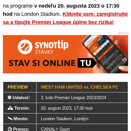
na programe
v nedeľu 20. augusta 2023 o 17:30
hod
na London Stadium.
Kliknite sem, zaregistrujte
sa a tipujte Premier League úplne bez rizika!
PREVIEW
WEST HAM UNITED vs. CHELSEA FC
⚽ Udalosť:
2. kolo Premier League 2023/2024
🕰️ Termín:
20. august 2023, 17:30 hod
🛰️ Miesto:
London Stadium, Londýn
📺 Prenos:
CANAL+ Sport