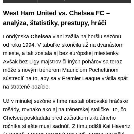
West Ham United vs. Chelsea FC –
analýza, štatistiky, prestupy, hráči
Londýnska
Chelsea
vlani zažila najhoršiu sezónu
od roku 1994. V tabuľke skončila až na dvanástom
mieste, a tak zostala aj bez európskej miestenky.
Avšak bez
Ligy majstrov
či iných pohárov sa teraz
môže s novým trénerom Mauriciom Pochettinom
sústrediť na to, aby sa v Premier League vrátila späť
na stratené pozície.
Už v minulej sezóne v tíme nastali obrovské hráčske
rošády, rovnako ako aj na trénerskej stoličke. To, čo
Chelsea poskladala pred začiatkom aktuálneho
ročníka si ešte musí sadnúť. Z tímu odišli Kai Havertz