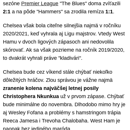
sezóne
Premier League
"The Blues" doma zvíťazili
2:1
a na pôde "Hammers" sa zrodila remíza
1:1
.
Chelsea však bola citeľne silnejšia najmä v ročníku
2020/2021, keď vyhrala aj Ligu majstrov. Vtedy West
Hamu v dvoch ligových zápasoch ani nedovolila
skórovať. Ak sa však pozrieme na ročník 2019/2020,
to dvakrát vyhrali práve "kladivári".
Chelsea bude cez víkend stále chýbať niekoľko
dôležitých hráčov. Zlou správou je vážne najmä
zranenie kolena najväčšej letnej posily
Christophera Nkunkua
už v prvom zápase. Chýbať
bude minimálne do novembra. Dlhodobo mimo hry je
aj Wesley Fofana a problémy s hamstringom trápia
Reeca Jamesa i Trevoha Chalobaha. West Ham je
naopak bez jediného maróda.