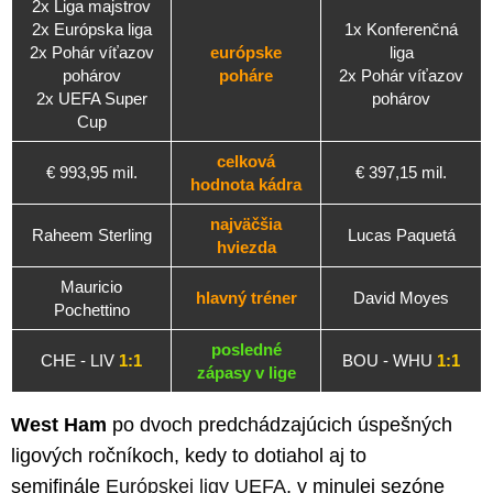
2x Liga majstrov
2x Európska liga
1x Konferenčná
2x Pohár víťazov
európske
liga
pohárov
poháre
2x Pohár víťazov
2x UEFA Super
pohárov
Cup
celková
€ 993,95 mil.
€ 397,15 mil.
hodnota kádra
najväčšia
Raheem Sterling
Lucas Paquetá
hviezda
Mauricio
hlavný tréner
David Moyes
Pochettino
posledné
CHE - LIV
1:1
BOU - WHU
1:1
zápasy v lige
West Ham
po dvoch predchádzajúcich úspešných
ligových ročníkoch, kedy to dotiahol aj to
semifinále
Európskej ligy UEFA
, v minulej sezóne