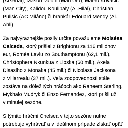
(Arsenal), Mason Mount (Man Utd), Mateo Kovačić
(Man City), Kalidou Koulibaly (Al-Hilal), Christian
Pulisic (AC Miláno) či brankár Edouard Mendy (Al-
Ahli).
Za najvýraznejšie posily určite považujeme
Moisésa
Caiceda
, ktorý prišiel z Brightonu za 116 miliónov
eur, Roméa Laviu zo Southamptonu (62,1 mil.),
Christophera Nkunkua z Lipska (60 mil.), Axela
Disasiho z Monaka (45 mil.) či Nicolasa Jacksona
z Villarrealu (37 mil.). Veľa zodpovednosti stále
zostáva na dôležitých hráčoch ako Raheem Sterling,
Mykhalo Mudryk či Enzo Fernández, ktorí prišli už
v minulej sezóne.
S týmito hráčmi Chelsea v tejto sezóne nutne
potrebuje vyhrávať a v ideálnom prípade získať opäť