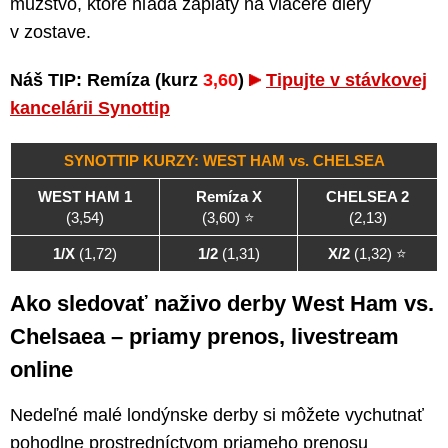
mužstvo, ktoré hľadá záplaty na viaceré diery
v zostave.
Náš TIP: Remíza (kurz
3,60
)
Tipujte v stávkovej
kancelárii Synottip
SYNOTTIP KURZY: WEST HAM vs. CHELSEA
WEST HAM 1
Remíza X
CHELSEA 2
(3,54)
(3,60) ⭐
(2,13)
1/X
(1,72)
1/2
(1,31)
X/2
(1,32) ⭐
Ako sledovať naživo derby West Ham vs.
Chelsaea – priamy prenos, livestream
online
Nedeľné malé londýnske derby si môžete vychutnať
pohodlne prostredníctvom priameho prenosu