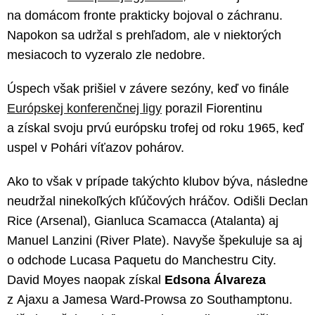
na domácom fronte prakticky bojoval o záchranu.
Napokon sa udržal s prehľadom, ale v niektorých
mesiacoch to vyzeralo zle nedobre.
Úspech však prišiel v závere sezóny, keď vo finále
Európskej konferenčnej ligy
porazil Fiorentinu
a získal svoju prvú európsku trofej od roku 1965, keď
uspel v Pohári víťazov pohárov.
Ako to však v prípade takýchto klubov býva, následne
neudržal ninekoľkých kľúčových hráčov. Odišli Declan
Rice (Arsenal), Gianluca Scamacca (Atalanta) aj
Manuel Lanzini (River Plate). Navyše špekuluje sa aj
o odchode Lucasa Paquetu do Manchestru City.
David Moyes naopak získal
Edsona Álvareza
z Ajaxu a Jamesa Ward-Prowsa zo Southamptonu.