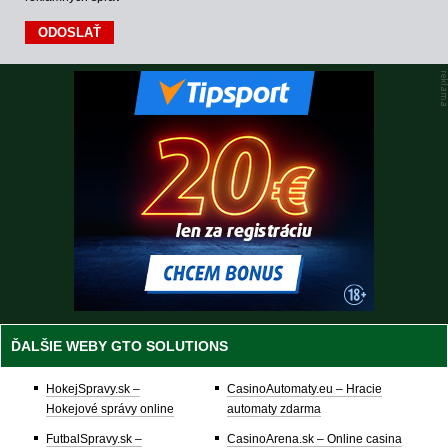
ĎALŠIE WEBY GTO SOLUTIONS
HokejSpravy.sk –
CasinoAutomaty.eu – Hracie
Hokejové správy online
automaty zdarma
FutbalSpravy.sk –
CasinoArena.sk – Online casina