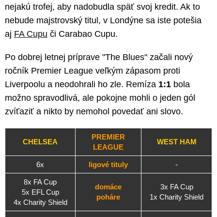
nejakú trofej, aby nadobudla späť svoj kredit. Ak to
nebude majstrovský titul, v Londýne sa iste potešia
aj
FA Cupu
či Carabao Cupu.
Po dobrej letnej príprave "The Blues" začali nový
ročník Premier League veľkým zápasom proti
Liverpoolu a neodohrali ho zle. Remíza
1:1
bola
možno spravodlivá, ale pokojne mohli o jeden gól
zvíťaziť a nikto by nemohol povedať ani slovo.
PREMIER
CHELSEA
WEST HAM
LEAGUE
6x
ligové tituly
-
8x FA Cup
domáce
3x FA Cup
5x EFL Cup
poháre
1x Charity Shield
4x Charity Shield