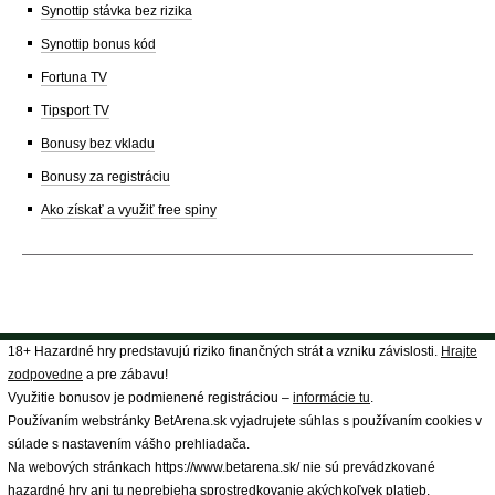
Synottip stávka bez rizika
Synottip bonus kód
Fortuna TV
Tipsport TV
Bonusy bez vkladu
Bonusy za registráciu
Ako získať a využiť free spiny
18+ Hazardné hry predstavujú riziko finančných strát a vzniku závislosti.
Hrajte
zodpovedne
a pre zábavu!
Využitie bonusov je podmienené registráciou –
informácie tu
.
Používaním webstránky BetArena.sk vyjadrujete súhlas s používaním cookies v
súlade s nastavením vášho prehliadača.
Na webových stránkach https://www.betarena.sk/ nie sú prevádzkované
hazardné hry ani tu neprebieha sprostredkovanie akýchkoľvek platieb.