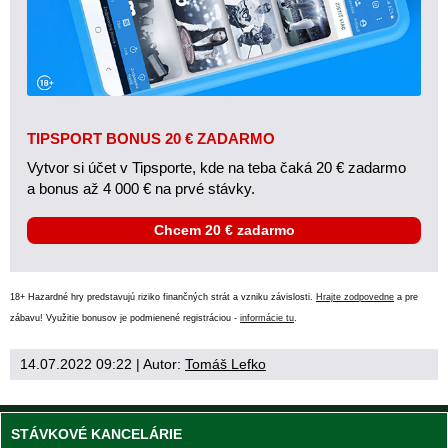
TIPSPORT BONUS 20 € ZADARMO
Vytvor si účet v Tipsporte, kde na teba čaká 20 € zadarmo
a bonus až 4 000 € na prvé stávky.
Chcem 20 € zadarmo
18+ Hazardné hry predstavujú riziko finančných strát a vzniku závislosti.
Hrajte zodpovedne
a pre
zábavu! Využitie bonusov je podmienené registráciou -
informácie tu
.
14.07.2022 09:22
| Autor:
Tomáš Lefko
STÁVKOVÉ KANCELÁRIE