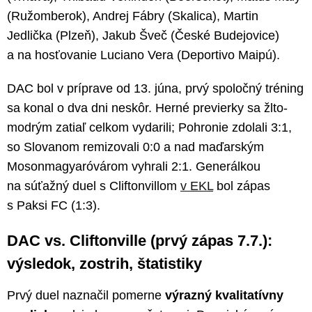
(Ružomberok), Andrej Fábry (Skalica), Martin
Jedlička (Plzeň), Jakub Šveč (České Budejovice)
a na hosťovanie Luciano Vera (Deportivo Maipú).
DAC bol v príprave od 13. júna, prvý spoločný tréning
sa konal o dva dni neskôr. Herné previerky sa žlto-
modrým zatiaľ celkom vydarili; Pohronie zdolali 3:1,
so Slovanom remizovali 0:0 a nad maďarským
Mosonmagyaróvárom vyhrali 2:1. Generálkou
na súťažný duel s Cliftonvillom
v EKL
bol zápas
s Paksi FC (1:3).
DAC vs. Cliftonville (prvý zápas 7.7.):
výsledok, zostrih, štatistiky
Prvý duel naznačil pomerne
výrazný kvalitatívny