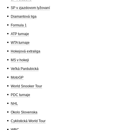
SP v zjazdovom lyžovaní
Diamantová liga
Formula 1
ATP turnaje
WTA turnaje
Hokejová extraliga
MS v hokeji
Veľká Pardubická
MotoGP
World Snooker Tour
PDC turnaje
NHL
Okolo Slovenska
Cyklistická World Tour
WRC