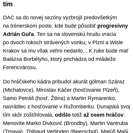
tím
DAC sa do novej sezóny vyzbrojil predovšetkým
na trénerskom poste, kde bude pôsobiť
progresívny
Adrián Guľa
. Ten sa na slovenskú hrudu vracia
po dvoch rokoch strávených vonku; v Plzni a Wisle
Krakov sa mu však veľmi nedarilo... K ruke bude mať
Balázsa Borbélyho, ktorý prichádza od mládeže
Ferencvárosu.
Do hráčskeho kádra pribudol akurát gólman Száraz
(Michalovce), Miroslav Káčer (hosťovanie Plzeň),
Samo Petráš (hosť. Žilina) a Martin Rymarenko,
navrátilec z hosťovanie v Ružomberku. Dunajská svoj
tím skôr zoštíhľovala,
odišlo
totiž
až osem hráčov
.
Menovite Marko Divković (Brondby), Martin Vantruba
(Trnava), Thibaud Verlinden (Beerschot), Matúš Malý