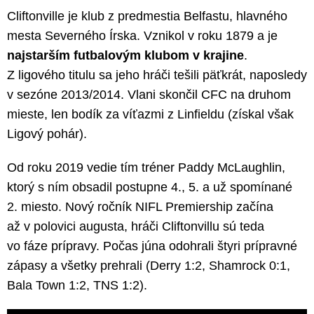
Cliftonville je klub z predmestia Belfastu, hlavného
mesta Severného Írska. Vznikol v roku 1879 a je
najstarším futbalovým klubom v krajine
.
Z ligového titulu sa jeho hráči tešili päťkrát, naposledy
v sezóne 2013/2014. Vlani skončil CFC na druhom
mieste, len bodík za víťazmi z Linfieldu (získal však
Ligový pohár).
Od roku 2019 vedie tím tréner Paddy McLaughlin,
ktorý s ním obsadil postupne 4., 5. a už spomínané
2. miesto. Nový ročník NIFL Premiership začína
až v polovici augusta, hráči Cliftonvillu sú teda
vo fáze prípravy. Počas júna odohrali štyri prípravné
zápasy a všetky prehrali (Derry 1:2, Shamrock 0:1,
Bala Town 1:2, TNS 1:2).