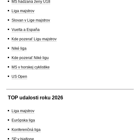
MS hádzaná ženy U18
Liga majstrov
Slovan v Lige majstrov
Vuelta a España
Kde pozerať Ligu majstrov
Niké liga
Kde pozerať Niké ligu
MS v horskej cyklistike
US Open
TOP udalosti roku 2026
Liga majstrov
Európska liga
Konferenčná liga
SP v biatlone