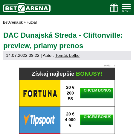
BetArena.sk
>
Futbal
DAC Dunajská Streda - Cliftonville:
preview, priamy prenos
14.07.2022 09:22
| Autor:
Tomáš Lefko
Získaj najlepšie
BONUSY!
20 €
CHCEM BONUS
200
FS
20 €
CHCEM BONUS
4 000
€