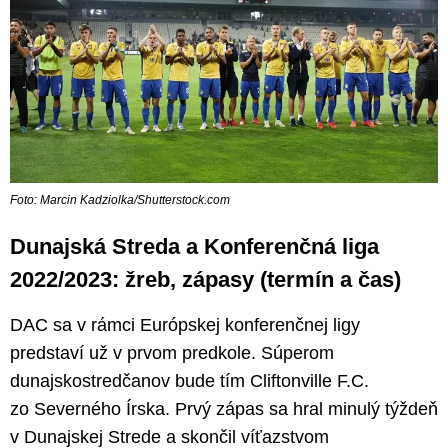
Foto: Marcin Kadziolka/Shutterstock.com
Dunajská Streda a Konferenčná liga
2022/2023: žreb, zápasy (termín a čas)
DAC sa v rámci Európskej konferenčnej ligy
predstaví už v prvom predkole. Súperom
dunajskostredčanov bude tím Cliftonville F.C.
zo Severného Írska. Prvý zápas sa hral minulý týždeň
v Dunajskej Strede a skončil víťazstvom