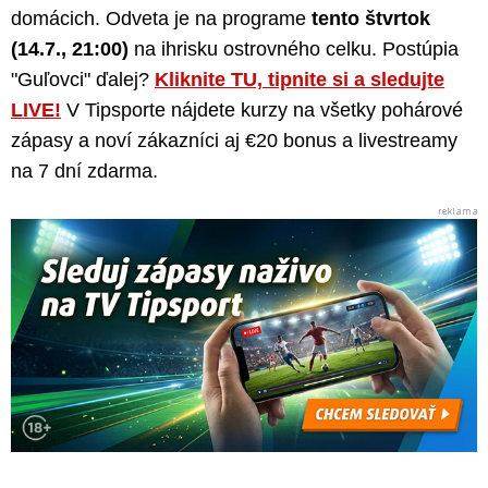
domácich. Odveta je na programe
tento štvrtok
(14.7., 21:00)
na ihrisku ostrovného celku. Postúpia
"Guľovci" ďalej?
Kliknite TU, tipnite si a sledujte
LIVE!
V Tipsporte nájdete kurzy na všetky pohárové
zápasy a noví zákazníci aj €20 bonus a livestreamy
na 7 dní zdarma.