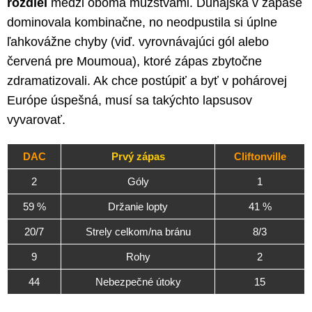
rozdiel
medzi oboma mužstvami. Dunajská v zápase
dominovala kombinačne, no neodpustila si úplne
ľahkovážne chyby (viď. vyrovnávajúci gól alebo
červená pre Moumoua), ktoré zápas zbytočne
zdramatizovali. Ak chce postúpiť a byť v pohárovej
Európe úspešná, musí sa takýchto lapsusov
vyvarovať.
DAC
Prvý zápas
Cliftonville
2
Góly
1
59 %
Držanie lopty
41 %
20/7
Strely celkom/na bránu
8/3
9
Rohy
2
44
Nebezpečné útoky
15