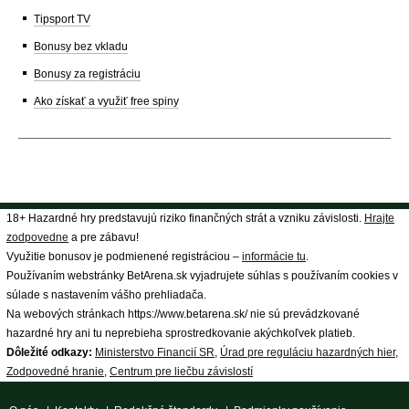
Tipsport TV
Bonusy bez vkladu
Bonusy za registráciu
Ako získať a využiť free spiny
18+ Hazardné hry predstavujú riziko finančných strát a vzniku závislosti.
Hrajte
zodpovedne
a pre zábavu!
Využitie bonusov je podmienené registráciou –
informácie tu
.
Používaním webstránky BetArena.sk vyjadrujete súhlas s používaním cookies v
súlade s nastavením vášho prehliadača.
Na webových stránkach https://www.betarena.sk/ nie sú prevádzkované
hazardné hry ani tu neprebieha sprostredkovanie akýchkoľvek platieb.
Dôležité odkazy:
Ministerstvo Financií SR
,
Úrad pre reguláciu hazardných hier
,
Zodpovedné hranie
,
Centrum pre liečbu závislostí