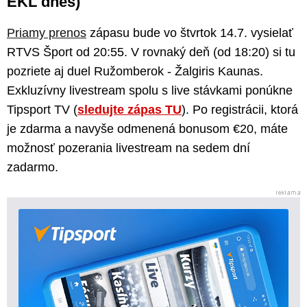
EKL dnes)
Priamy prenos
zápasu bude vo štvrtok 14.7. vysielať
RTVS Šport od 20:55. V rovnaký deň (od 18:20) si tu
pozriete aj duel Ružomberok - Žalgiris Kaunas.
Exkluzívny livestream spolu s live stávkami ponúkne
Tipsport TV (
sledujte zápas TU
). Po registrácii, ktorá
je zdarma a navyše odmenená bonusom €20, máte
možnosť pozerania livestream na sedem dní
zadarmo.