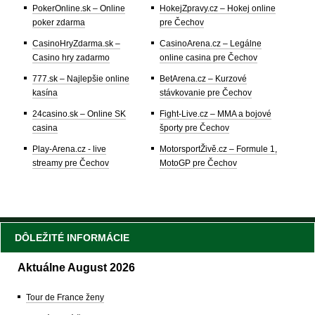
PokerOnline.sk – Online
HokejZpravy.cz – Hokej online
poker zdarma
pre Čechov
CasinoHryZdarma.sk –
CasinoArena.cz – Legálne
Casino hry zadarmo
online casina pre Čechov
777.sk – Najlepšie online
BetArena.cz – Kurzové
kasína
stávkovanie pre Čechov
24casino.sk – Online SK
Fight-Live.cz – MMA a bojové
casina
športy pre Čechov
Play-Arena.cz - live
MotorsportŽivě.cz – Formule 1,
streamy pre Čechov
MotoGP pre Čechov
DÔLEŽITÉ INFORMÁCIE
Aktuálne August 2026
Tour de France ženy