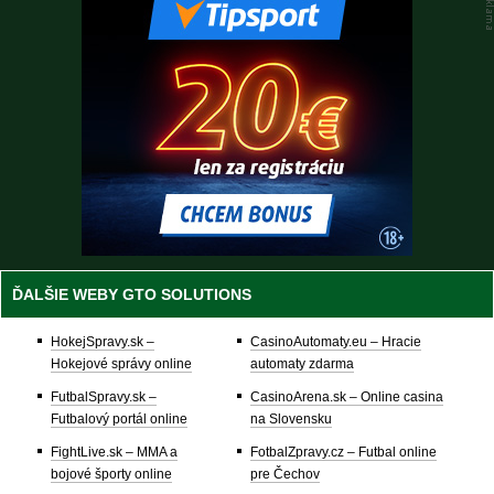
ĎALŠIE WEBY GTO SOLUTIONS
HokejSpravy.sk –
CasinoAutomaty.eu – Hracie
Hokejové správy online
automaty zdarma
FutbalSpravy.sk –
CasinoArena.sk – Online casina
Futbalový portál online
na Slovensku
FightLive.sk – MMA a
FotbalZpravy.cz – Futbal online
bojové športy online
pre Čechov