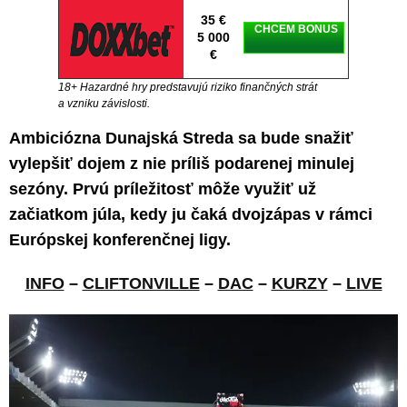
35 €
CHCEM BONUS
5 000
€
18+ Hazardné hry predstavujú riziko finančných strát
a vzniku závislosti.
Ambiciózna Dunajská Streda sa bude snažiť
vylepšiť dojem z nie príliš podarenej minulej
sezóny. Prvú príležitosť môže využiť už
začiatkom júla, kedy ju čaká dvojzápas v rámci
Európskej konferenčnej ligy.
INFO
–
CLIFTONVILLE
–
DAC
–
KURZY
–
LIVE