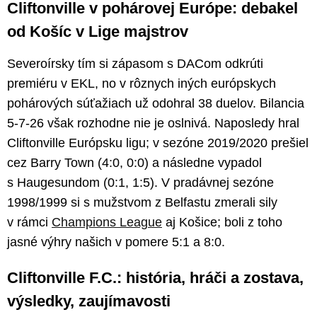
Cliftonville v pohárovej Európe: debakel
od Košíc v Lige majstrov
Severoírsky tím si zápasom s DACom odkrúti
premiéru v EKL, no v rôznych iných európskych
pohárových súťažiach už odohral 38 duelov. Bilancia
5-7-26 však rozhodne nie je oslnivá. Naposledy hral
Cliftonville Európsku ligu; v sezóne 2019/2020 prešiel
cez Barry Town (4:0, 0:0) a následne vypadol
s Haugesundom (0:1, 1:5). V pradávnej sezóne
1998/1999 si s mužstvom z Belfastu zmerali sily
v rámci
Champions League
aj Košice; boli z toho
jasné výhry našich v pomere 5:1 a 8:0.
Cliftonville F.C.: história, hráči a zostava,
výsledky, zaujímavosti