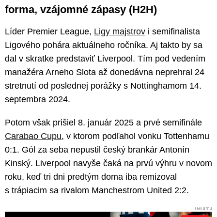
forma, vzájomné zápasy (H2H)
Líder Premier League,
Ligy majstrov
i semifinalista
Ligového pohára aktuálneho ročníka. Aj takto by sa
dal v skratke predstaviť Liverpool. Tím pod vedením
manažéra Arneho Slota až donedávna neprehral 24
stretnutí od poslednej porážky s Nottinghamom 14.
septembra 2024.
Potom však prišiel 8. január 2025 a prvé semifinále
Carabao Cupu
, v ktorom podľahol vonku Tottenhamu
0:1. Gól za seba nepustil český brankár Antonín
Kinský. Liverpool navyše čaká na prvú výhru v novom
roku, keď tri dni predtým doma iba remizoval
s trápiacim sa rivalom Manchestrom United 2:2.