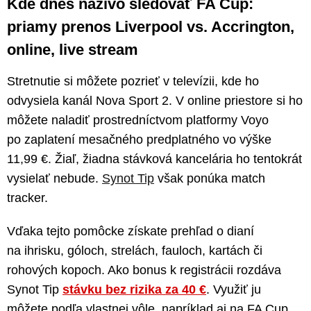
Kde dnes naživo sledovať FA Cup:
priamy prenos Liverpool vs. Accrington,
online, live stream
Stretnutie si môžete pozrieť v televízii, kde ho
odvysiela kanál Nova Sport 2. V online priestore si ho
môžete naladiť prostredníctvom platformy Voyo
po zaplatení mesačného predplatného vo výške
11,99 €. Žiaľ, žiadna stávková kancelária ho tentokrát
vysielať nebude.
Synot Tip
však ponúka match
tracker.
Vďaka tejto pomôcke získate prehľad o dianí
na ihrisku, góloch, strelách, fauloch, kartách či
rohových kopoch. Ako bonus k registrácii rozdáva
Synot Tip
stávku bez rizika za 40 €
. Využiť ju
môžete podľa vlastnej vôle, napríklad aj na FA Cup.