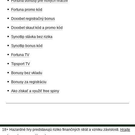
Fortuna bonusy pre nových hráčov
Fortuna promo kód
Doxxbet registračný bonus
Doxxbet skaut kód a promo kód
Synottip stávka bez rizika
Synottip bonus kód
Fortuna TV
Tipsport TV
Bonusy bez vkladu
Bonusy za registráciu
Ako získať a využiť free spiny
18+ Hazardné hry predstavujú riziko finančných strát a vzniku závislosti.
Hrajte