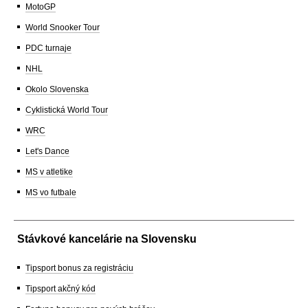
MotoGP
World Snooker Tour
PDC turnaje
NHL
Okolo Slovenska
Cyklistická World Tour
WRC
Let's Dance
MS v atletike
MS vo futbale
Stávkové kancelárie na Slovensku
Tipsport bonus za registráciu
Tipsport akčný kód