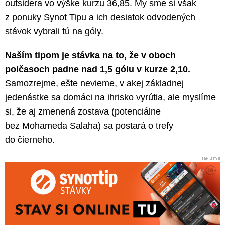
outsidera vo výške kurzu 36,85. My sme si však
z ponuky Synot Tipu a ich desiatok odvodených
stávok vybrali tú na góly.
Naším tipom je stávka na to, že v oboch
polčasoch padne nad 1,5 gólu v kurze 2,10.
Samozrejme, ešte nevieme, v akej základnej
jedenástke sa domáci na ihrisko vyrútia, ale myslíme
si, že aj zmenená zostava (potenciálne
bez Mohameda Salaha) sa postará o trefy
do čierneho.