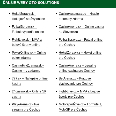
ĎALŠIE WEBY GTO SOLUTIONS
HokejSpravy.sk –
CasinoAutomaty.eu – Hracie
Hokejové správy online
automaty zdarma
FutbalSpravy.sk –
CasinoArena.sk – Online casina
Futbalový portál online
na Slovensku
FightLive.sk – MMA a
FotbalZpravy.cz – Futbal online
bojové športy online
pre Čechov
PokerOnline.sk – Online
HokejZpravy.cz – Hokej online
poker zdarma
pre Čechov
CasinoHryZdarma.sk –
CasinoArena.cz – Legálne
Casino hry zadarmo
online casina pre Čechov
777.sk – Najlepšie online
BetArena.cz – Kurzové
kasína
stávkovanie pre Čechov
24casino.sk – Online SK
Fight-Live.cz – MMA a bojové
casina
športy pre Čechov
Play-Arena.cz - live
MotorsportŽivě.cz – Formule 1,
streamy pre Čechov
MotoGP pre Čechov