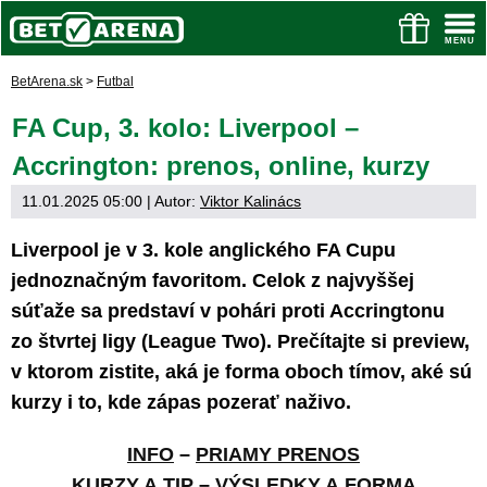
BetArena.sk
>
Futbal
FA Cup, 3. kolo: Liverpool –
Accrington: prenos, online, kurzy
11.01.2025 05:00
| Autor:
Viktor Kalinács
Liverpool je v 3. kole anglického FA Cupu
jednoznačným favoritom. Celok z najvyššej
súťaže sa predstaví v pohári proti Accringtonu
zo štvrtej ligy (League Two). Prečítajte si preview,
v ktorom zistite, aká je forma oboch tímov, aké sú
kurzy i to, kde zápas pozerať naživo.
INFO
–
PRIAMY PRENOS
KURZY A TIP
–
VÝSLEDKY A FORMA