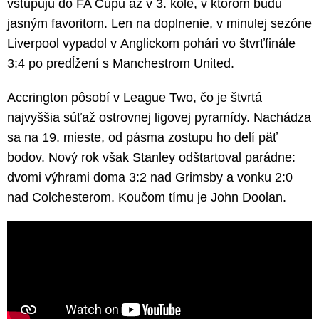
vstupujú do FA Cupu až v 3. kole, v ktorom budú
jasným favoritom. Len na doplnenie, v minulej sezóne
Liverpool vypadol v Anglickom pohári vo štvrťfinále
3:4 po predĺžení s Manchestrom United.
Accrington pôsobí v League Two, čo je štvrtá
najvyššia súťaž ostrovnej ligovej pyramídy. Nachádza
sa na 19. mieste, od pásma zostupu ho delí päť
bodov. Nový rok však Stanley odštartoval parádne:
dvomi výhrami doma 3:2 nad Grimsby a vonku 2:0
nad Colchesterom. Koučom tímu je John Doolan.