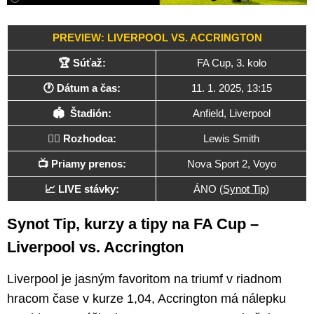
PREVIEW: LIVERPOOL VS. ACCRINGTON
🏆 Súťaž:
FA Cup, 3. kolo
🕐 Dátum a čas:
11. 1. 2025, 13:15
🏟 Štadión:
Anfield, Liverpool
🧑‍⚖️ Rozhodca:
Lewis Smith
📺 Priamy prenos:
Nova Sport 2, Voyo
📈 LIVE stávky:
ÁNO (
Synot Tip
)
Synot Tip, kurzy a tipy na FA Cup –
Liverpool vs. Accrington
Liverpool je jasným favoritom na triumf v riadnom
hracom čase v kurze 1,04, Accrington má nálepku