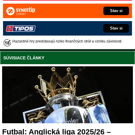
Stav si
Stav si
Hazardné hry predstavujú riziko finančných strát a vzniku závislosti.
SÚVISIACE ČLÁNKY
Futbal: Anglická liga 2025/26 –