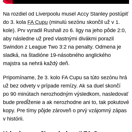
Na rozdiel od Liverpoolu musel Accy Stanley postúpiť
do 3. kola
FA Cupu
(minulú sezónu skončil už v 1.
kole). Prv vyradil Rushall zo 6. ligy na jeho pôde 2:0,
aby následne už pred vlastnými divákmi porazil
Swindon z League Two 3:2 na penalty. Odmena je
sladká, na štadióne 19-násobného anglického
majstra sa nehrá každý deň.
Pripomíname, že 3. kolo FA Cupu sa túto sezónu hrá
už bez odvety v prípade remízy. Ak sa duel skončí
po 90 minútach nerozhodným výsledkom, nasledovať
bude predĺženie a ak nerozhodne ani to, tak pokutové
kopy. Pre tímy pôjde zároveň o prvý vzájomný zápas
v histórii.