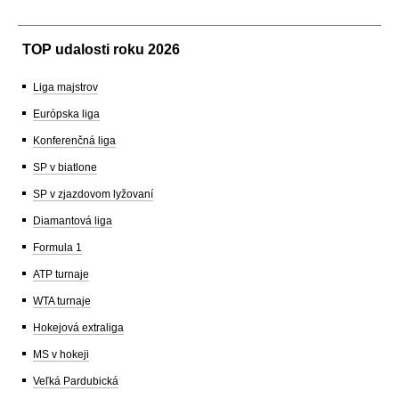
TOP udalosti roku 2026
Liga majstrov
Európska liga
Konferenčná liga
SP v biatlone
SP v zjazdovom lyžovaní
Diamantová liga
Formula 1
ATP turnaje
WTA turnaje
Hokejová extraliga
MS v hokeji
Veľká Pardubická