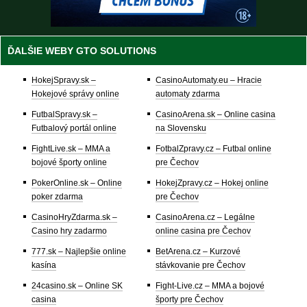
ĎALŠIE WEBY GTO SOLUTIONS
HokejSpravy.sk –
CasinoAutomaty.eu – Hracie
Hokejové správy online
automaty zdarma
FutbalSpravy.sk –
CasinoArena.sk – Online casina
Futbalový portál online
na Slovensku
FightLive.sk – MMA a
FotbalZpravy.cz – Futbal online
bojové športy online
pre Čechov
PokerOnline.sk – Online
HokejZpravy.cz – Hokej online
poker zdarma
pre Čechov
CasinoHryZdarma.sk –
CasinoArena.cz – Legálne
Casino hry zadarmo
online casina pre Čechov
777.sk – Najlepšie online
BetArena.cz – Kurzové
kasína
stávkovanie pre Čechov
24casino.sk – Online SK
Fight-Live.cz – MMA a bojové
casina
športy pre Čechov