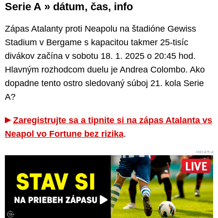
Serie A » dátum, čas, info
Zápas Atalanty proti Neapolu na štadióne Gewiss
Stadium v Bergame s kapacitou takmer 25-tisíc
divákov začína v sobotu 18. 1. 2025 o 20:45 hod.
Hlavným rozhodcom duelu je Andrea Colombo. Ako
dopadne tento ostro sledovaný súboj 21. kola Serie
A?
Zaregistrujte sa a tipnite si na zápas Atalanta vs
Neapol vo Fortune bez rizika
.