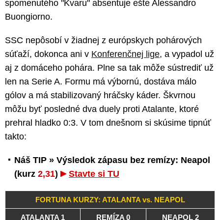
spomenutého "Kvaru" absentuje ešte Alessandro
Buongiorno.
SSC nepôsobí v žiadnej z európskych pohárových
súťaží, dokonca ani v
Konferenčnej lige
, a vypadol už
aj z domáceho pohára. Plne sa tak môže sústrediť už
len na Serie A. Formu má výbornú, dostáva málo
gólov a má stabilizovaný hráčsky káder. Škvrnou
môžu byť posledné dva duely proti Atalante, ktoré
prehral hladko 0:3. V tom dnešnom si skúsime tipnúť
takto:
Náš TIP » Výsledok zápasu bez remízy: Neapol
(kurz
2,31
)
Stavte si TU
FORTUNA KURZY: ATALANTA vs. NEAPOL
ATALANTA 1
REMÍZA 0
NEAPOL 2