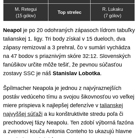
M. Retegui
R. Lukaku
Top strelec
(15 gólov)
(7 gólov)
Neapol
je po 20 odohraných zápasoch lídrom tabuľky
talianskej 1. ligy. Tri body získal v 15 dueloch, dva
zápasy remizoval a 3 prehral, čo v sumári vychádza
na 47 bodov s priaznivým skóre 32:12. Slovenských
fanúšikov určite môže tešiť, že pevnou súčasťou
zostavy SSC je náš
Stanislav Lobotka
.
Špílmacher Neapola je jednou z najvýraznejších
postáv vedúceho tímu a svojou šikovnosťou vo veľkej
miere prispieva k najlepšej defenzíve v
talianskej
najvyššej súťaži
a ku konštruktivite stredu poľa či
prechodovej fázy Neapolu. Ten zdobí výborná fazóna
a zverenci kouča Antonia Conteho to ukazujú hlavne