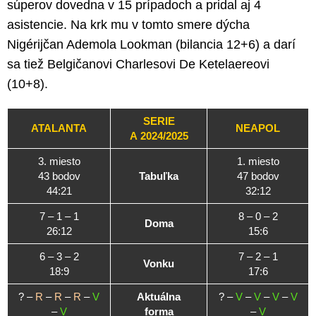
súperov dovedna v 15 prípadoch a pridal aj 4
asistencie. Na krk mu v tomto smere dýcha
Nigérijčan Ademola Lookman (bilancia 12+6) a darí
sa tiež Belgičanovi Charlesovi De Ketelaereovi
(10+8).
SERIE
ATALANTA
NEAPOL
A 2024/2025
3. miesto
1. miesto
43 bodov
Tabuľka
47 bodov
44:21
32:12
7 – 1 – 1
8 – 0 – 2
Doma
26:12
15:6
6 – 3 – 2
7 – 2 – 1
Vonku
18:9
17:6
? –
R
–
R
–
R
–
V
Aktuálna
? –
V
–
V
–
V
–
V
–
V
forma
–
V