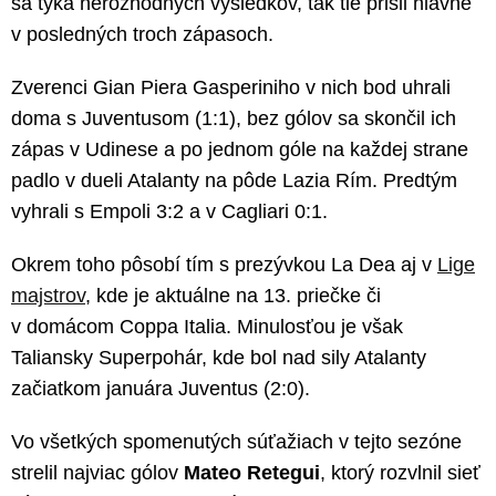
sa týka nerozhodných výsledkov, tak tie prišli hlavne
v posledných troch zápasoch.
Zverenci Gian Piera Gasperiniho v nich bod uhrali
doma s Juventusom (1:1), bez gólov sa skončil ich
zápas v Udinese a po jednom góle na každej strane
padlo v dueli Atalanty na pôde Lazia Rím. Predtým
vyhrali s Empoli 3:2 a v Cagliari 0:1.
Okrem toho pôsobí tím s prezývkou La Dea aj v
Lige
majstrov
, kde je aktuálne na 13. priečke či
v domácom Coppa Italia. Minulosťou je však
Taliansky Superpohár, kde bol nad sily Atalanty
začiatkom januára Juventus (2:0).
Vo všetkých spomenutých súťažiach v tejto sezóne
strelil najviac gólov
Mateo Retegui
, ktorý rozvlnil sieť