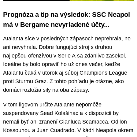
Prognóza a tip na výsledok: SSC Neapol
má v Bergame nevyriadené účty...
Atalanta síce v posledných zápasoch neprehrala, no
ani nevyhrala. Dobre fungujúci stroj s druhou
najlepšou ofenzívou v Serie A sa zdanlivo zasekol.
Ideálne by bolo opraviť ho už dnes večer, keďže
Atalantu čaká v utorok aj súboj Champions League
proti Sturmu Graz. Z tohto pohľadu je otázne, ako
domáci rozložia sily na oba zápasy.
V tom ligovom určite Atalante nepomôže
suspendovaný Sead Kolašinac a k dispozícii by
nemali byť ani zranení Gianluca Scamacca, Odilon
Kossounou a Juan Cuadrado. V kádri Neapola okrem