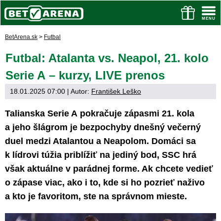
BetArena.sk
>
Futbal
Futbal: Atalanta vs. Neapol, 21. kolo
Serie A – kurzy, LIVE prenos
18.01.2025 07:00
| Autor:
František Leško
Talianska Serie A pokračuje zápasmi 21. kola
a jeho šlágrom je bezpochyby dnešný večerný
duel medzi Atalantou a Neapolom. Domáci sa
k lídrovi túžia priblížiť na jediný bod, SSC hrá
však aktuálne v parádnej forme. Ak chcete vedieť
o zápase viac, ako i to, kde si ho pozrieť naživo
a kto je favoritom, ste na správnom mieste.