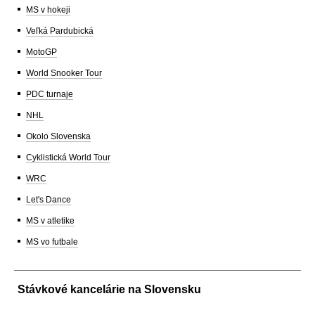
MS v hokeji
Veľká Pardubická
MotoGP
World Snooker Tour
PDC turnaje
NHL
Okolo Slovenska
Cyklistická World Tour
WRC
Let's Dance
MS v atletike
MS vo futbale
Stávkové kancelárie na Slovensku