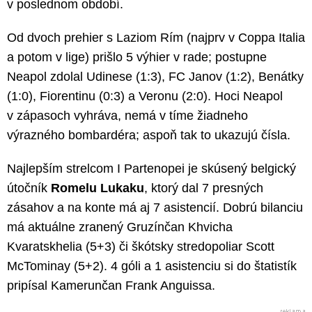
v poslednom období.
Od dvoch prehier s Laziom Rím (najprv v Coppa Italia
a potom v lige) prišlo 5 výhier v rade; postupne
Neapol zdolal Udinese (1:3), FC Janov (1:2), Benátky
(1:0), Fiorentinu (0:3) a Veronu (2:0). Hoci Neapol
v zápasoch vyhráva, nemá v tíme žiadneho
výrazného bombardéra; aspoň tak to ukazujú čísla.
Najlepším strelcom I Partenopei je skúsený belgický
útočník
Romelu Lukaku
, ktorý dal 7 presných
zásahov a na konte má aj 7 asistencií. Dobrú bilanciu
má aktuálne zranený Gruzínčan Khvicha
Kvaratskhelia (5+3) či škótsky stredopoliar Scott
McTominay (5+2). 4 góli a 1 asistenciu si do štatistík
pripísal Kamerunčan Frank Anguissa.