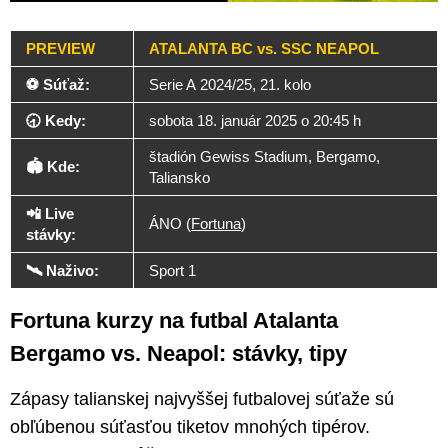
PREVIEW
ATALANTA BC vs. SSC NEAPOL
⚽ Súťaž:
Serie A 2024/25, 21. kolo
🕣 Kedy:
sobota 18. január 2025 o 20:45 h
štadión Gewiss Stadium, Bergamo,
🏟️ Kde:
Taliansko
📲 Live
ÁNO (
Fortuna
)
stávky:
🛰️ Naživo:
Sport 1
Fortuna kurzy na futbal Atalanta
Bergamo vs. Neapol: stávky, tipy
Zápasy talianskej najvyššej futbalovej súťaže sú
obľúbenou súťasťou tiketov mnohých tipérov.