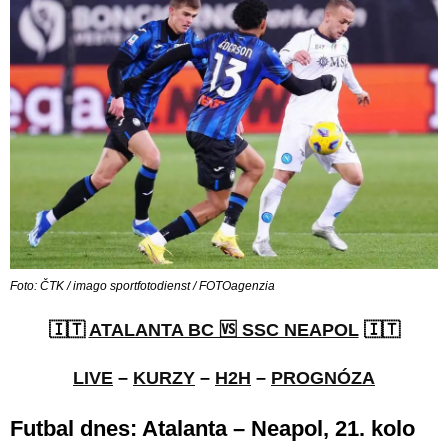
Foto: ČTK / imago sportfotodienst / FOTOagenzia
🇮🇹
ATALANTA BC 🆚 SSC NEAPOL
🇮🇹
LIVE
–
KURZY
–
H2H
–
PROGNÓZA
Futbal dnes: Atalanta – Neapol, 21. kolo