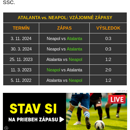
SSC.
ATALANTA vs. NEAPOL: VZÁJOMNÉ ZÁPASY
TERMÍN
ZÁPAS
VÝSLEDOK
3. 11. 2024
Neapol vs
Atalanta
0:3
30. 3. 2024
Neapol vs
Atalanta
0:3
25. 11. 2023
Atalanta vs
Neapol
1:2
11. 3. 2023
Neapol
vs Atalanta
2:0
5. 11. 2022
Atalanta vs
Neapol
1:2