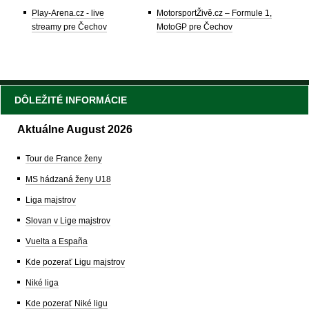
Play-Arena.cz - live
MotorsportŽivě.cz – Formule 1,
streamy pre Čechov
MotoGP pre Čechov
DÔLEŽITÉ INFORMÁCIE
Aktuálne August 2026
Tour de France ženy
MS hádzaná ženy U18
Liga majstrov
Slovan v Lige majstrov
Vuelta a España
Kde pozerať Ligu majstrov
Niké liga
Kde pozerať Niké ligu