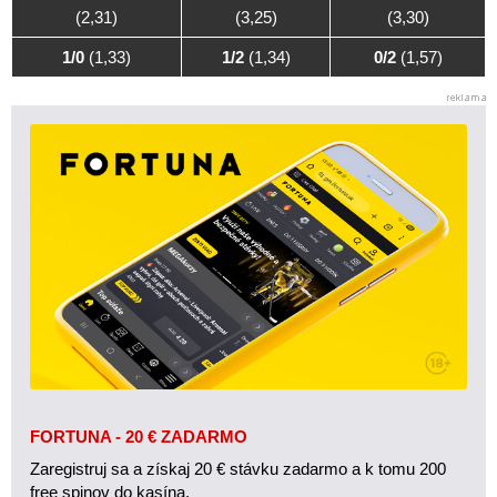
(2,31)
(3,25)
(3,30)
1/0
(1,33)
1/2
(1,34)
0/2
(1,57)
FORTUNA - 20 € ZADARMO
Zaregistruj sa a získaj 20 € stávku zadarmo a k tomu 200
free spinov do kasína.