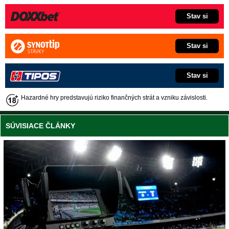
Stav si
Stav si
Stav si
Hazardné hry predstavujú riziko finančných strát a vzniku závislosti.
SÚVISIACE ČLÁNKY