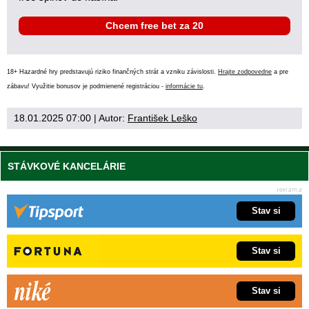
Chcem free bet za 20
18+ Hazardné hry predstavujú riziko finančných strát a vzniku závislosti.
Hrajte zodpovedne
a pre
zábavu! Využitie bonusov je podmienené registráciou -
informácie tu
.
18.01.2025 07:00
| Autor:
František Leško
STÁVKOVÉ KANCELÁRIE
Stav si
Stav si
Stav si