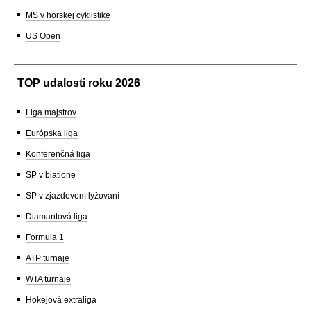
MS v horskej cyklistike
US Open
TOP udalosti roku 2026
Liga majstrov
Európska liga
Konferenčná liga
SP v biatlone
SP v zjazdovom lyžovaní
Diamantová liga
Formula 1
ATP turnaje
WTA turnaje
Hokejová extraliga