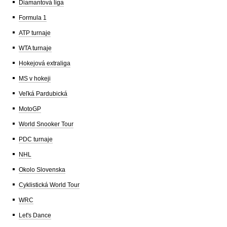
Diamantová liga
Formula 1
ATP turnaje
WTA turnaje
Hokejová extraliga
MS v hokeji
Veľká Pardubická
MotoGP
World Snooker Tour
PDC turnaje
NHL
Okolo Slovenska
Cyklistická World Tour
WRC
Let's Dance