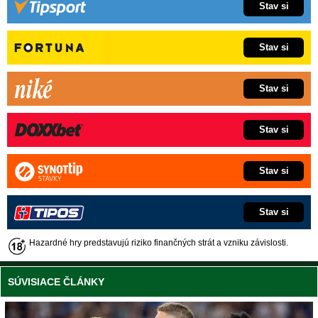
Stav si
Stav si
Stav si
Stav si
Stav si
Stav si
Hazardné hry predstavujú riziko finančných strát a vzniku závislosti.
SÚVISIACE ČLÁNKY