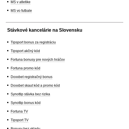
MS v atletike
MS vo futbale
Stávkové kancelárie na Slovensku
Tipsport bonus za registráciu
Tipsport akčný kód
Fortuna bonusy pre nových hráčov
Fortuna promo kód
Doxxbet registračný bonus
Doxxbet skaut kód a promo kód
Synottip stávka bez rizika
Synottip bonus kód
Fortuna TV
Tipsport TV
Bonusy bez vkladu