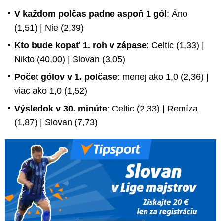
V každom polčas padne aspoň 1 gól
: Áno
(1,51) | Nie (2,39)
Kto bude kopať 1. roh v zápase
: Celtic (1,33) |
Nikto (40,00) | Slovan (3,05)
Počet gólov v 1. polčase
: menej ako 1,0 (2,36) |
viac ako 1,0 (1,52)
Výsledok v 30. minúte
: Celtic (2,33) | Remíza
(1,87) | Slovan (7,73)