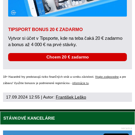
TIPSPORT BONUS 20 € ZADARMO
Vytvor si účet v Tipsporte, kde na teba čaká 20 € zadarmo
a bonus až 4 000 € na prvé stávky.
Chcem 20 € zadarmo
18+ Hazardné hry predstavujú riziko finančných strát a vzniku závislosti.
Hrajte zodpovedne
a pre
zábavu! Využitie bonusov je podmienené registráciou -
informácie tu
.
17.09.2024 12:55
| Autor:
František Leško
STÁVKOVÉ KANCELÁRIE