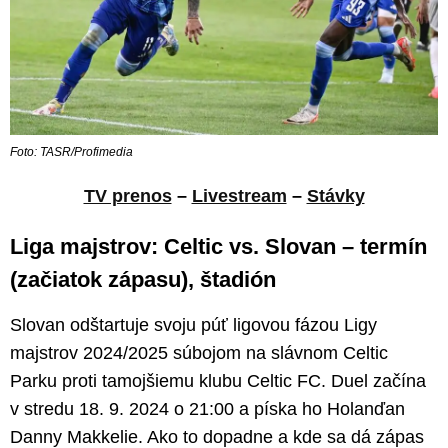
Foto: TASR/Profimedia
TV prenos
–
Livestream
–
Stávky
Liga majstrov: Celtic vs. Slovan – termín
(začiatok zápasu), štadión
Slovan odštartuje svoju púť ligovou fázou Ligy
majstrov 2024/2025 súbojom na slávnom Celtic
Parku proti tamojšiemu klubu Celtic FC. Duel začína
v stredu 18. 9. 2024 o 21:00 a píska ho Holanďan
Danny Makkelie. Ako to dopadne a kde sa dá zápas