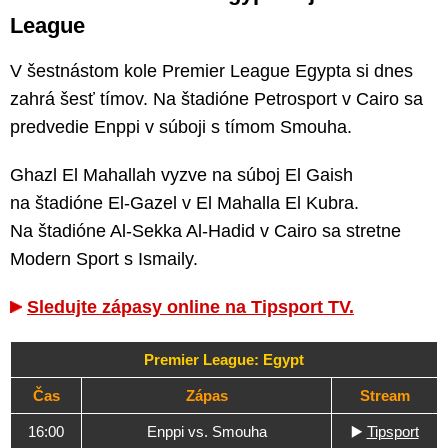
League
V šestnástom kole Premier League Egypta si dnes
zahrá šesť tímov. Na štadióne Petrosport v Cairo sa
predvedie Enppi v súboji s tímom Smouha.
Ghazl El Mahallah vyzve na súboj El Gaish
na štadióne El-Gazel v El Mahalla El Kubra.
Na štadióne Al-Sekka Al-Hadid v Cairo sa stretne
Modern Sport s Ismaily.
Sledujte zápasy online na Tipsport TV.
Premier League: Egypt
Čas
Zápas
Stream
16:00
Enppi vs. Smouha
▶️
Tipsport