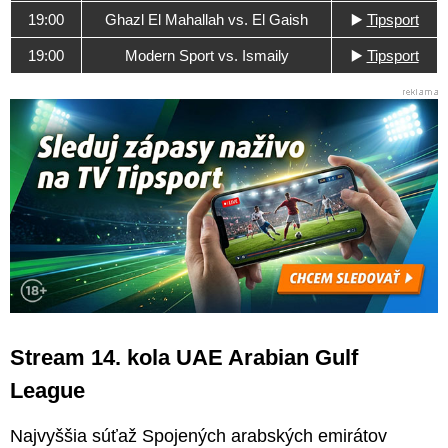
19:00
Ghazl El Mahallah vs. El Gaish
▶️
Tipsport
19:00
Modern Sport vs. Ismaily
▶️
Tipsport
Stream 14. kola UAE Arabian Gulf
League
Najvyššia súťaž Spojených arabských emirátov