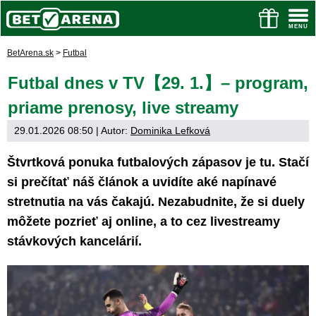
BetArena.sk
>
Futbal
Futbal dnes v TV【29. 1.】– program,
priame prenosy, live streamy
29.01.2026 08:50
| Autor:
Dominika Lefková
Štvrtková ponuka futbalových zápasov je tu. Stačí
si prečítať náš článok a uvidíte aké napínavé
stretnutia na vás čakajú. Nezabudnite, že si duely
môžete pozrieť aj online, a to cez livestreamy
stávkových kancelárií.