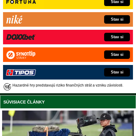
Stav si
Stav si
Stav si
Stav si
Stav si
Hazardné hry predstavujú riziko finančných strát a vzniku závislosti.
SÚVISIACE ČLÁNKY