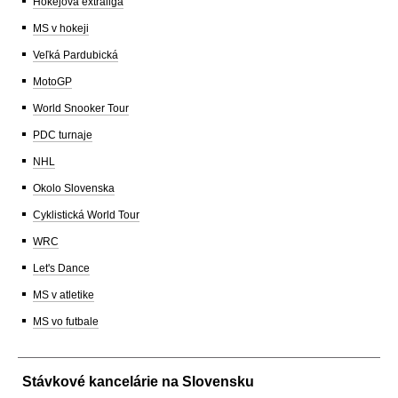
Hokejová extraliga
MS v hokeji
Veľká Pardubická
MotoGP
World Snooker Tour
PDC turnaje
NHL
Okolo Slovenska
Cyklistická World Tour
WRC
Let's Dance
MS v atletike
MS vo futbale
Stávkové kancelárie na Slovensku