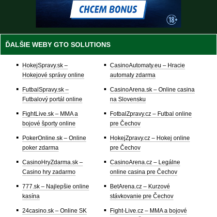
ĎALŠIE WEBY GTO SOLUTIONS
HokejSpravy.sk –
CasinoAutomaty.eu – Hracie
Hokejové správy online
automaty zdarma
FutbalSpravy.sk –
CasinoArena.sk – Online casina
Futbalový portál online
na Slovensku
FightLive.sk – MMA a
FotbalZpravy.cz – Futbal online
bojové športy online
pre Čechov
PokerOnline.sk – Online
HokejZpravy.cz – Hokej online
poker zdarma
pre Čechov
CasinoHryZdarma.sk –
CasinoArena.cz – Legálne
Casino hry zadarmo
online casina pre Čechov
777.sk – Najlepšie online
BetArena.cz – Kurzové
kasína
stávkovanie pre Čechov
24casino.sk – Online SK
Fight-Live.cz – MMA a bojové