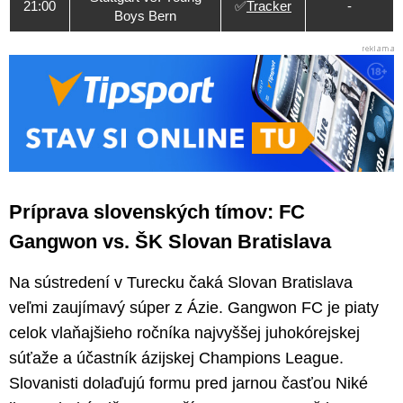
21:00
✅
Tracker
-
Boys Bern
Príprava slovenských tímov: FC
Gangwon vs. ŠK Slovan Bratislava
Na sústredení v Turecku čaká Slovan Bratislava
veľmi zaujímavý súper z Ázie. Gangwon FC je piaty
celok vlaňajšieho ročníka najvyššej juhokórejskej
súťaže a účastník ázijskej Champions League.
Slovanisti dolaďujú formu pred jarnou časťou Niké