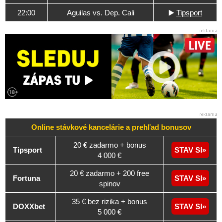
22:00
Aguilas vs. Dep. Cali
▶️
Tipsport
Online stávkové kancelárie a
prehľad
bonusov
20 € zadarmo + bonus
Tipsport
STAV SI
4 000 €
20 € zadarmo + 200 free
Fortuna
STAV SI
spinov
35 € bez rizika + bonus
DOXXbet
STAV SI
5 000 €