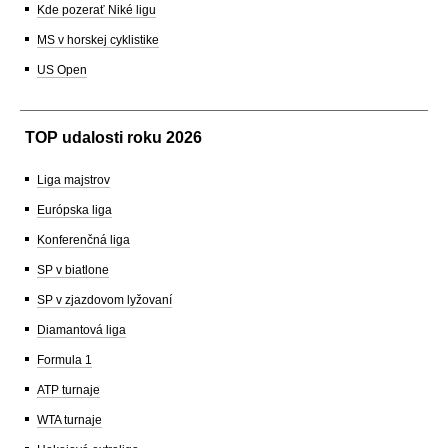
Kde pozerať Niké ligu
MS v horskej cyklistike
US Open
TOP udalosti roku 2026
Liga majstrov
Európska liga
Konferenčná liga
SP v biatlone
SP v zjazdovom lyžovaní
Diamantová liga
Formula 1
ATP turnaje
WTA turnaje