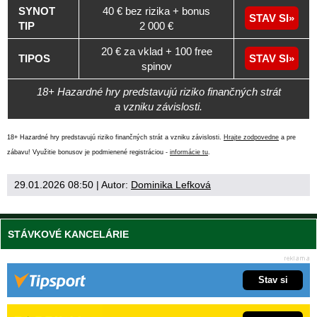
SYNOT
40 € bez rizika + bonus
STAV SI
TIP
2 000 €
20 € za vklad + 100 free
TIPOS
STAV SI
spinov
18+ Hazardné hry predstavujú riziko finančných strát
a vzniku závislosti.
18+ Hazardné hry predstavujú riziko finančných strát a vzniku závislosti.
Hrajte zodpovedne
a pre
zábavu! Využitie bonusov je podmienené registráciou -
informácie tu
.
29.01.2026 08:50
| Autor:
Dominika Lefková
STÁVKOVÉ KANCELÁRIE
Stav si