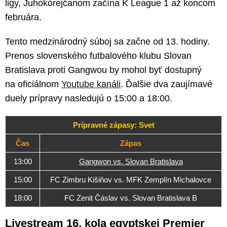
ligy, Juhokórejčanom začína K League 1 až koncom
februára.
Tento medzinárodný súboj sa začne od 13. hodiny.
Prenos slovenského futbalového klubu Slovan
Bratislava proti Gangwou by mohol byť dostupný
na oficiálnom
Youtube kanáli
. Ďalšie dva zaujímavé
duely prípravy nasledujú o 15:00 a 18:00.
Prípravné zápasy: Svet
Čas
Zápas
13:00
Gangwon vs. Slovan Bratislava
15:00
FC Zimbru Kišiňov vs. MFK Zemplín Michalovce
18:00
FC Zenit Čáslav vs. Slovan Bratislava B
Livestream 16. kola egyptskej Premier