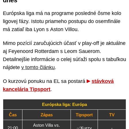
dnes
Európska liga má na programe posledné ôsme kolo
ligovej fázy. Istotu priameho postupu do osemfinále
má zatiaľ iba Lyon s Aston Villou.
Mimo pozícií zaručujúcich účasť v play-off je aktuálne
aj Feyenoord Rotterdam s Leom Sauerom.
Detailnejšie informácie o celej súťaži spolu s tabuľkou
nájdete
v tomto článku
.
O kurzovú ponuku na EL sa postará
stávková
kancelária Tipsport
.
Európska liga: Európa
Čas
Zápas
Tipsport
TV
Aston Villa vs.
21:00
✅
Kurzy
-