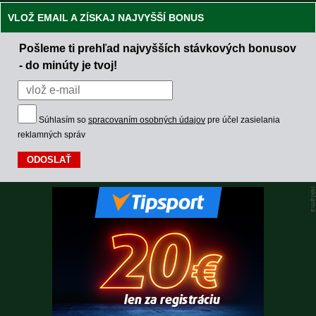
VLOŽ EMAIL A ZÍSKAJ NAJVYŠŠÍ BONUS
Pošleme ti prehľad najvyšších stávkových bonusov
- do minúty je tvoj!
Súhlasím so
spracovaním osobných údajov
pre účel zasielania
reklamných správ