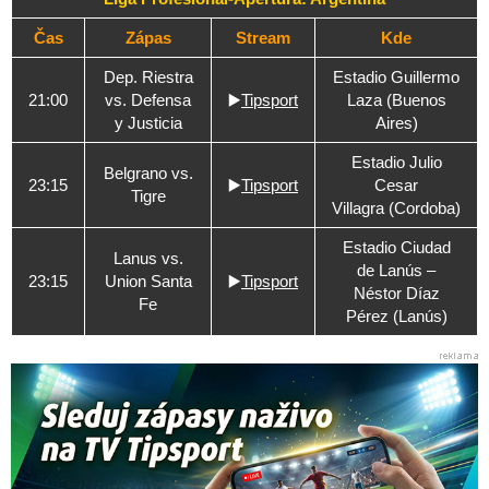
Čas
Zápas
Stream
Kde
Dep. Riestra
Estadio Guillermo
21:00
vs. Defensa
▶️
Tipsport
Laza (Buenos
y Justicia
Aires)
Estadio Julio
Belgrano vs.
23:15
▶️
Tipsport
Cesar
Tigre
Villagra (Cordoba)
Estadio Ciudad
Lanus vs.
de Lanús –
23:15
Union Santa
▶️
Tipsport
Néstor Díaz
Fe
Pérez (Lanús)