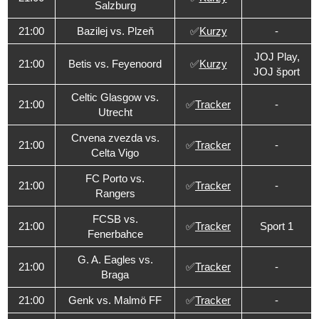
Salzburg
21:00
Bazilej vs. Plzeň
✅
Kurzy
-
JOJ Play,
21:00
Betis vs. Feyenoord
✅
Kurzy
JOJ šport
Celtic Glasgow vs.
21:00
✅
Tracker
-
Utrecht
Crvena zvezda vs.
21:00
✅
Tracker
-
Celta Vigo
FC Porto vs.
21:00
✅
Tracker
-
Rangers
FCSB vs.
21:00
✅
Tracker
Sport 1
Fenerbahce
G. A. Eagles vs.
21:00
✅
Tracker
-
Braga
21:00
Genk vs. Malmö FF
✅
Tracker
-