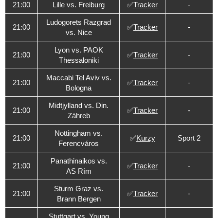
21:00
Lille vs. Freiburg
✅
Tracker
-
Ludogorets Razgrad
21:00
✅
Tracker
-
vs. Nice
Lyon vs. PAOK
21:00
✅
Tracker
-
Thessaloniki
Maccabi Tel Aviv vs.
21:00
✅
Tracker
-
Bologna
Midtjylland vs. Din.
21:00
✅
Tracker
-
Záhreb
Nottingham vs.
21:00
✅
Kurzy
Sport 2
Ferencváros
Panathinaikos vs.
21:00
✅
Tracker
-
AS Rím
Sturm Graz vs.
21:00
✅
Tracker
-
Brann Bergen
Stuttgart vs. Young