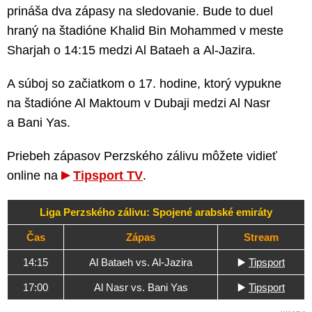
prináša dva zápasy na sledovanie. Bude to duel
hraný na štadióne Khalid Bin Mohammed v meste
Sharjah o 14:15 medzi Al Bataeh a Al-Jazira.
A súboj so začiatkom o 17. hodine, ktorý vypukne
na štadióne Al Maktoum v Dubaji medzi Al Nasr
a Bani Yas.
Priebeh zápasov Perzského zálivu môžete vidieť
online na
Tipsport TV
.
Liga Perzského zálivu: Spojené arabské emiráty
Čas
Zápas
Stream
14:15
Al Bataeh vs. Al-Jazira
▶️
Tipsport
17:00
Al Nasr vs. Bani Yas
▶️
Tipsport