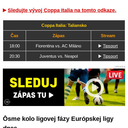
Sledujte vývoj Coppa Italia na tomto odkaze.
Coppa Italia: Taliansko
Čas
Zápas
Stream
18:00
Fiorentina vs. AC Miláno
▶️
Tipsport
20:30
Juventus vs. Neapol
▶️
Tipsport
Ôsme kolo ligovej fázy Európskej ligy