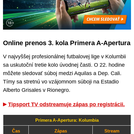
Online prenos 3. kola Primera A-Apertura
V najvyššej profesionálnej futbalovej lige v Kolumbii
sa uskutoční tretie kolo úvodnej časti. O 22. hodine
môžete sledovať súboj medzi Aquilas a Dep. Cali.
Tímy sa stretnú vo vzájomnom súboji na Estadio
Alberto Grisales v Rionegro.
Tipsport TV odstreamuje zápas po registrácii.
Primera A-Apertura: Kolumbia
Čas
Zápas
Stream