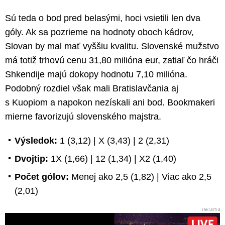
Sú teda o bod pred belasými, hoci vsietili len dva
góly. Ak sa pozrieme na hodnoty oboch kádrov,
Slovan by mal mať vyššiu kvalitu. Slovenské mužstvo
má totiž trhovú cenu 31,80 milióna eur, zatiaľ čo hráči
Shkendije majú dokopy hodnotu 7,10 milióna.
Podobný rozdiel však mali Bratislavčania aj
s Kuopiom a napokon nezískali ani bod. Bookmakeri
mierne favorizujú slovenského majstra.
Výsledok:
1 (3,12) | X (3,43) | 2 (2,31)
Dvojtip:
1X (1,66) | 12 (1,34) | X2 (1,40)
Počet gólov:
Menej ako 2,5 (1,82) | Viac ako 2,5
(2,01)