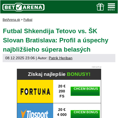
BetArena.sk
>
Futbal
Futbal Shkendija Tetovo vs. ŠK
Slovan Bratislava: Profil a úspechy
najbližšieho súpera belasých
08.12.2025 23:06
| Autor:
Patrik Heriban
Získaj najlepšie
BONUSY!
20 €
CHCEM BONUS
200
FS
20 €
CHCEM BONUS
4 000