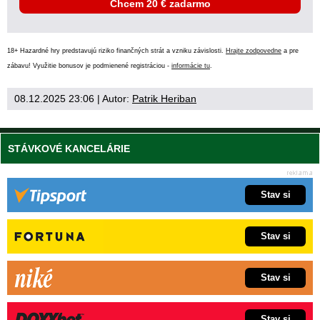
Chcem 20 € zadarmo
18+ Hazardné hry predstavujú riziko finančných strát a vzniku závislosti.
Hrajte zodpovedne
a pre
zábavu! Využitie bonusov je podmienené registráciou -
informácie tu
.
08.12.2025 23:06
| Autor:
Patrik Heriban
STÁVKOVÉ KANCELÁRIE
Stav si
Stav si
Stav si
Stav si