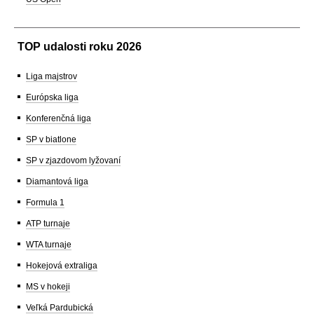
TOP udalosti roku 2026
Liga majstrov
Európska liga
Konferenčná liga
SP v biatlone
SP v zjazdovom lyžovaní
Diamantová liga
Formula 1
ATP turnaje
WTA turnaje
Hokejová extraliga
MS v hokeji
Veľká Pardubická