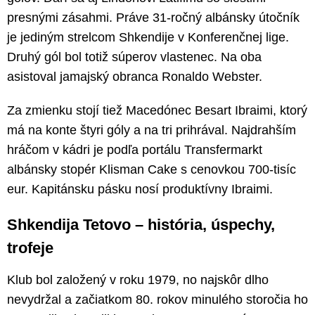
presnými zásahmi. Práve 31-ročný albánsky útočník
je jediným strelcom Shkendije v Konferenčnej lige.
Druhý gól bol totiž súperov vlastenec. Na oba
asistoval jamajský obranca Ronaldo Webster.
Za zmienku stojí tiež Macedónec Besart Ibraimi, ktorý
má na konte štyri góly a na tri prihrával. Najdrahším
hráčom v kádri je podľa portálu Transfermarkt
albánsky stopér Klisman Cake s cenovkou 700-tisíc
eur. Kapitánsku pásku nosí produktívny Ibraimi.
Shkendija Tetovo – história, úspechy,
trofeje
Klub bol založený v roku 1979, no najskôr dlho
nevydržal a začiatkom 80. rokov minulého storočia ho