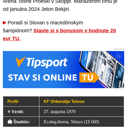
Arena Toshe Proeski v Skopje. Manažérom tímu je
od januára 2024 Jeton Bekjiri.
Poradí si Slovan s macedónskym
šampiónom?
Stavte si s bonusom v hodnote 20
eur TU.
Profil
KF Shkendija Tetovo
⭐ Vznik:
27. augusta 1979
🏟️ Štadión:
Ecolog Arena, Tetovo (15 000)