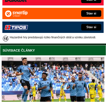
Stav si
Stav si
Hazardné hry predstavujú riziko finančných strát a vzniku závislosti.
SÚVISIACE ČLÁNKY