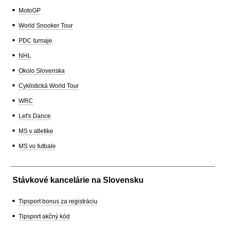
MotoGP
World Snooker Tour
PDC turnaje
NHL
Okolo Slovenska
Cyklistická World Tour
WRC
Let's Dance
MS v atletike
MS vo futbale
Stávkové kancelárie na Slovensku
Tipsport bonus za registráciu
Tipsport akčný kód