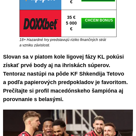
€
35 €
CHCEM BONUS
5 000
€
18+ Hazardné hry predstavujú riziko finančných strát
a vzniku závislosti.
Slovan sa v piatom kole ligovej fázy KL pokúsi
získať prvé body aj na ihriskách súperov.
Tentoraz nastúpi na pôde KF Shkendija Tetovo
a podľa papierových predpokladov je favoritom.
Prečítajte si profil macedónskeho šampióna aj
porovnanie s belasými.