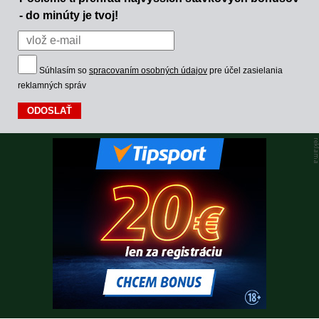
- do minúty je tvoj!
Súhlasím so
spracovaním osobných údajov
pre účel zasielania
reklamných správ