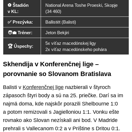
⚽️ Štadión
National Arena Toshe Proeski, Skopje
v KL:
(34 460)
✅ Prezývka:
Ballistët (Balisti)
🧑‍💼 Tréner:
Jeton Bekjiri
5x víťaz macedónskej ligy
🏆 Úspechy:
2x víťaz macedónskeho pohára
Skhendija v Konferenčnej lige –
porovnanie so Slovanom Bratislava
Balisti v
Konferenčnej lige
nazbierali v štyroch
zápasoch štyri body a sú na 25. priečke. Darí sa im
najmä doma, kde najskôr porazili Shelbourne 1:0
a potom remizovali s Jagielloniou 1:1. Vonku ešte
rovnako ako Slovan nezískali ani bod. V Madride
prehrali s Vallecanom 0:2 a v Prištine s Dritou 0:1.