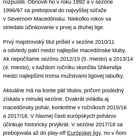
rozpustili. Obnovili ho v roku 1992 a v sezóne
1996/97 sa prebojoval do najvyššej súťaže
v Severnom Macedónsku. Niekoľko rokov sa
striedalo účinkovanie v prvej a druhej lige.
Prvý majstrovský titul prišiel v sezóne 2010/11
a odvtedy patrí medzi najlepšie macedónske kluby.
Ak nepočítame sezónu 2012/13 (5. miesto) a 2013/14
(4. miesto), v každom ročníku skončila Shkendija
medzi najlepšími troma mužstvami ligovej tabuľky.
Aktuálne má na konte päť titulov, pričom posledný
získala v minulej sezóne. Dvakrát ovládla aj
macedónsky pohár, konkrétne v ročníkoch 2015/16
a 2017/18. V hlavnej časti európskych pohárov
účinkuje historicky prvýkrát. V sezóne 2017/18 sa
prebojovala až do play-off
Európskej ligy
, no v ňom