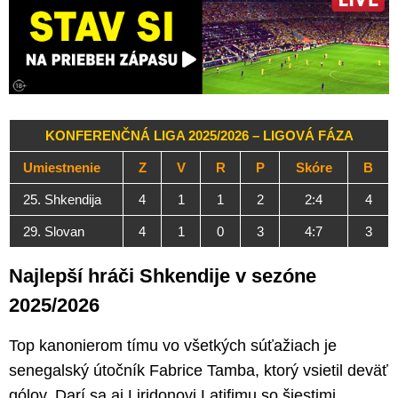
KONFERENČNÁ LIGA 2025/2026 – LIGOVÁ FÁZA
Umiestnenie
Z
V
R
P
Skóre
B
25. Shkendija
4
1
1
2
2:4
4
29. Slovan
4
1
0
3
4:7
3
Najlepší hráči Shkendije v sezóne
2025/2026
Top kanonierom tímu vo všetkých súťažiach je
senegalský útočník Fabrice Tamba, ktorý vsietil deväť
gólov. Darí sa aj Liridonovi Latifimu so šiestimi