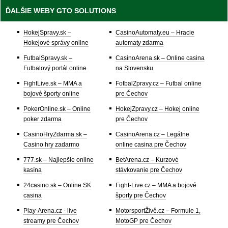
ĎALŠIE WEBY GTO SOLUTIONS
HokejSpravy.sk –
CasinoAutomaty.eu – Hracie
Hokejové správy online
automaty zdarma
FutbalSpravy.sk –
CasinoArena.sk – Online casina
Futbalový portál online
na Slovensku
FightLive.sk – MMA a
FotbalZpravy.cz – Futbal online
bojové športy online
pre Čechov
PokerOnline.sk – Online
HokejZpravy.cz – Hokej online
poker zdarma
pre Čechov
CasinoHryZdarma.sk –
CasinoArena.cz – Legálne
Casino hry zadarmo
online casina pre Čechov
777.sk – Najlepšie online
BetArena.cz – Kurzové
kasína
stávkovanie pre Čechov
24casino.sk – Online SK
Fight-Live.cz – MMA a bojové
casina
športy pre Čechov
Play-Arena.cz - live
MotorsportŽivě.cz – Formule 1,
streamy pre Čechov
MotoGP pre Čechov