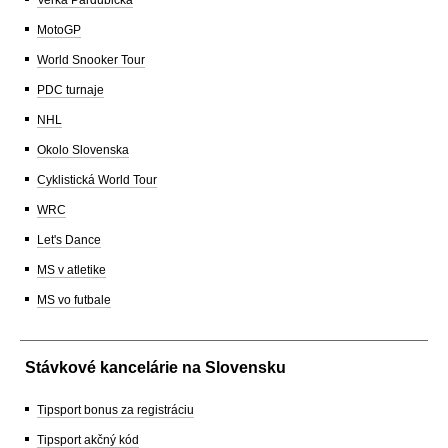
MotoGP
World Snooker Tour
PDC turnaje
NHL
Okolo Slovenska
Cyklistická World Tour
WRC
Let's Dance
MS v atletike
MS vo futbale
Stávkové kancelárie na Slovensku
Tipsport bonus za registráciu
Tipsport akčný kód