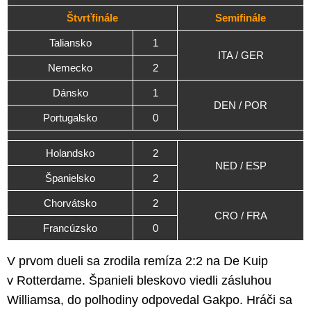
Štvrťfinále
Semifinále
Taliansko
1
ITA / GER
Nemecko
2
Dánsko
1
DEN / POR
Portugalsko
0
Holandsko
2
NED / ESP
Španielsko
2
Chorvátsko
2
CRO / FRA
Francúzsko
0
V prvom dueli sa zrodila remíza 2:2 na De Kuip
v Rotterdame. Španieli bleskovo viedli zásluhou
Williamsa, do polhodiny odpovedal Gakpo. Hráči sa