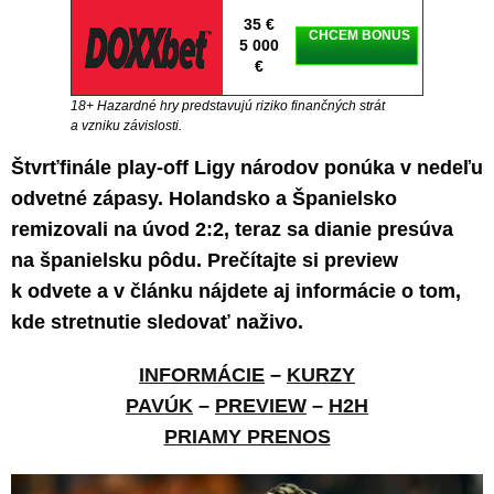
35 €
CHCEM BONUS
5 000
€
18+ Hazardné hry predstavujú riziko finančných strát
a vzniku závislosti.
Štvrťfinále play-off Ligy národov ponúka v nedeľu
odvetné zápasy. Holandsko a Španielsko
remizovali na úvod 2:2, teraz sa dianie presúva
na španielsku pôdu. Prečítajte si preview
k odvete a v článku nájdete aj informácie o tom,
kde stretnutie sledovať naživo.
INFORMÁCIE
–
KURZY
PAVÚK
–
PREVIEW
–
H2H
PRIAMY PRENOS