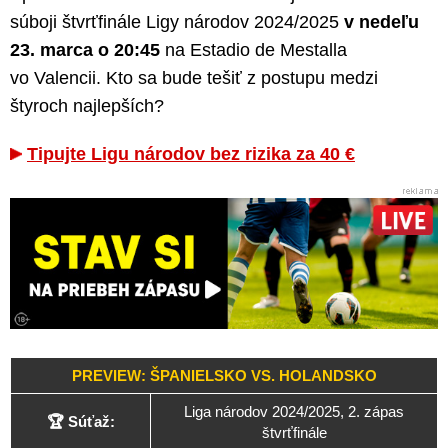
súboji štvrťfinále Ligy národov 2024/2025
v nedeľu
23. marca o 20:45
na Estadio de Mestalla
vo Valencii. Kto sa bude tešiť z postupu medzi
štyroch najlepších?
Tipujte Ligu národov bez rizika za 40 €
PREVIEW: ŠPANIELSKO VS. HOLANDSKO
Liga národov 2024/2025, 2. zápas
🏆 Súťaž:
štvrťfinále