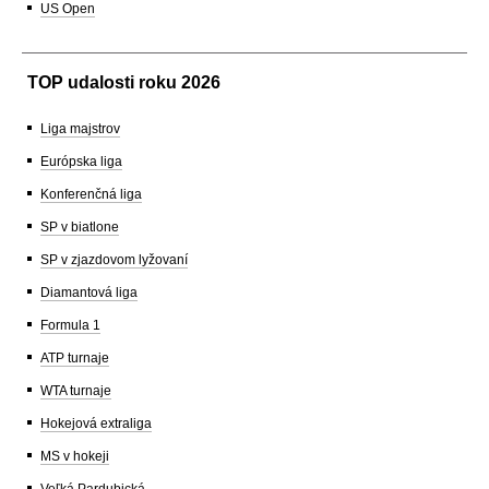
US Open
TOP udalosti roku 2026
Liga majstrov
Európska liga
Konferenčná liga
SP v biatlone
SP v zjazdovom lyžovaní
Diamantová liga
Formula 1
ATP turnaje
WTA turnaje
Hokejová extraliga
MS v hokeji
Veľká Pardubická