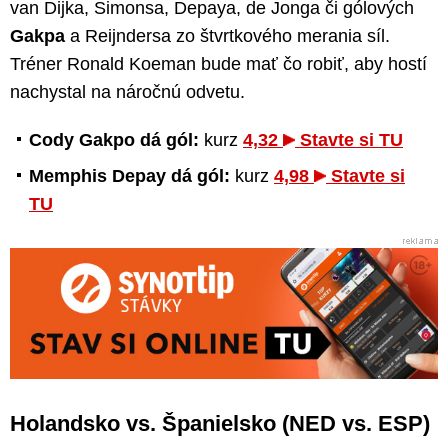
van Dijka, Simonsa, Depaya, de Jonga či gólových
Gakpa
a Reijndersa zo štvrtkového merania síl.
Tréner Ronald Koeman bude mať čo robiť, aby hostí
nachystal na náročnú odvetu.
Cody Gakpo dá gól:
kurz
4,32
Stavte si TU
Memphis Depay dá gól:
kurz
4,98
Stavte si
TU
Holandsko vs. Španielsko (NED vs. ESP)