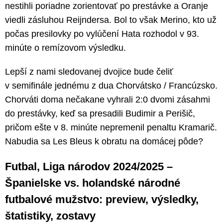
nestihli poriadne zorientovať po prestávke a Oranje
viedli zásluhou Reijndersa. Bol to však Merino, kto už
počas presilovky po vylúčení Hata rozhodol v 93.
minúte o remízovom výsledku.
Lepší z nami sledovanej dvojice bude čeliť
v semifinále jednému z dua Chorvátsko / Francúzsko.
Chorváti doma nečakane vyhrali 2:0 dvomi zásahmi
do prestávky, keď sa presadili Budimir a Perišič,
pričom ešte v 8. minúte nepremenil penaltu Kramarič.
Nabudia sa Les Bleus k obratu na domácej pôde?
Futbal, Liga národov 2024/2025 –
Španielske vs. holandské národné
futbalové mužstvo: preview, výsledky,
štatistiky, zostavy