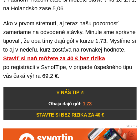
na Holandsko zase 5,06.
Ako v prvom stretnutí, aj teraz našu pozornosť
zameriame na odvodené stávky. Minule sme správne
tipovali, že oba tímy dajú gól v kurze 1,73. Myslíme si
to aj v nedeľu, kurz zostáva na rovnakej hodnote.
Staviť si naň môžete za 40 € bez rizika
po registrácii v SynotTipe, v prípade úspešného tipu
vás čaká výhra 69,2 €.
⭐ NÁŠ TIP ⭐
Obaja dajú gól:
1,73
STAVTE SI BEZ RIZIKA ZA 40 €