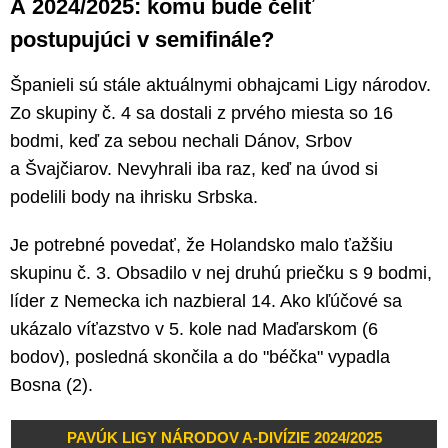
A 2024/2025: komu bude čeliť
postupujúci v semifinále?
Španieli sú stále aktuálnymi obhajcami Ligy národov.
Zo skupiny č. 4 sa dostali z prvého miesta so 16
bodmi, keď za sebou nechali Dánov, Srbov
a Švajčiarov. Nevyhrali iba raz, keď na úvod si
podelili body na ihrisku Srbska.
Je potrebné povedať, že Holandsko malo ťažšiu
skupinu č. 3. Obsadilo v nej druhú priečku s 9 bodmi,
líder z Nemecka ich nazbieral 14. Ako kľúčové sa
ukázalo víťazstvo v 5. kole nad Maďarskom (6
bodov), posledná skončila a do "béčka" vypadla
Bosna (2).
PAVÚK LIGY NÁRODOV A-DIVÍZIE 2024/2025