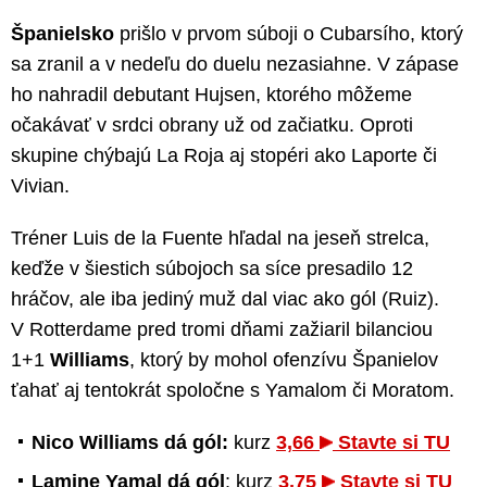
Španielsko
prišlo v prvom súboji o Cubarsího, ktorý
sa zranil a v nedeľu do duelu nezasiahne. V zápase
ho nahradil debutant Hujsen, ktorého môžeme
očakávať v srdci obrany už od začiatku. Oproti
skupine chýbajú La Roja aj stopéri ako Laporte či
Vivian.
Tréner Luis de la Fuente hľadal na jeseň strelca,
keďže v šiestich súbojoch sa síce presadilo 12
hráčov, ale iba jediný muž dal viac ako gól (Ruiz).
V Rotterdame pred tromi dňami zažiaril bilanciou
1+1
Williams
, ktorý by mohol ofenzívu Španielov
ťahať aj tentokrát spoločne s Yamalom či Moratom.
Nico Williams dá gól:
kurz
3,66
Stavte si TU
Lamine Yamal dá gól
: kurz
3,75
Stavte si TU