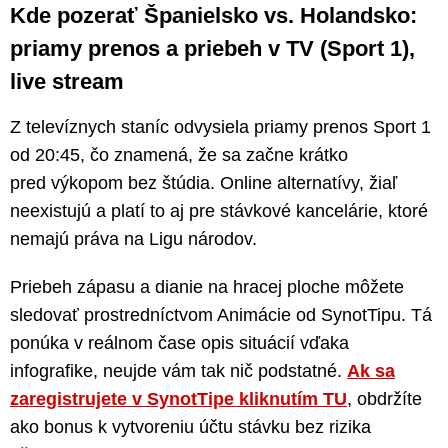
Kde pozerať Španielsko vs. Holandsko:
priamy prenos a priebeh v TV (Sport 1),
live stream
Z televíznych staníc odvysiela priamy prenos Sport 1
od 20:45, čo znamená, že sa začne krátko
pred výkopom bez štúdia. Online alternatívy, žiaľ
neexistujú a platí to aj pre stávkové kancelárie, ktoré
nemajú práva na Ligu národov.
Priebeh zápasu a dianie na hracej ploche môžete
sledovať prostredníctvom Animácie od SynotTipu. Tá
ponúka v reálnom čase opis situácií vďaka
infografike, neujde vám tak nič podstatné.
Ak sa
zaregistrujete v SynotTipe kliknutím TU
, obdržíte
ako bonus k vytvoreniu účtu stávku bez rizika