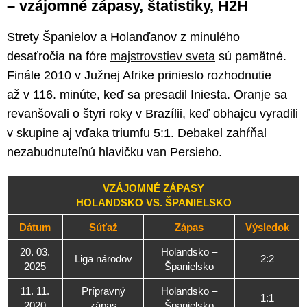
– vzájomné zápasy, štatistiky, H2H
Strety Španielov a Holanďanov z minulého
desaťročia na fóre
majstrovstiev sveta
sú pamätné.
Finále 2010 v Južnej Afrike prinieslo rozhodnutie
až v 116. minúte, keď sa presadil Iniesta. Oranje sa
revanšovali o štyri roky v Brazílii, keď obhajcu vyradili
v skupine aj vďaka triumfu 5:1. Debakel zahŕňal
nezabudnuteľnú hlavičku van Persieho.
VZÁJOMNÉ ZÁPASY
HOLANDSKO VS. ŠPANIELSKO
Dátum
Súťaž
Zápas
Výsledok
20. 03.
Holandsko –
Liga národov
2:2
2025
Španielsko
11. 11.
Prípravný
Holandsko –
1:1
2020
zápas
Španielsko