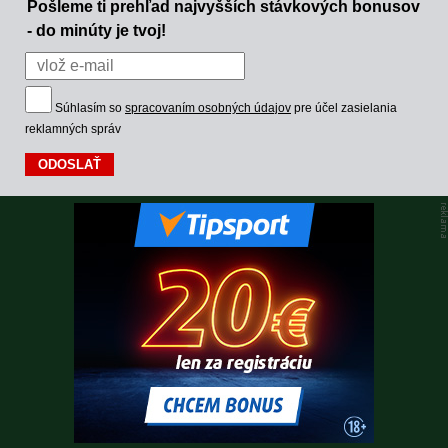
Pošleme ti prehľad najvyšších stávkových bonusov
- do minúty je tvoj!
Súhlasím so
spracovaním osobných údajov
pre účel zasielania
reklamných správ