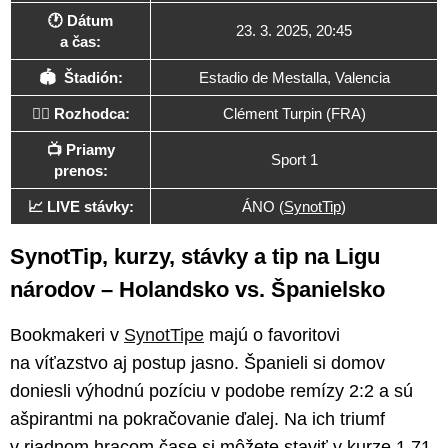
🕐 Dátum
23. 3. 2025, 20:45
a čas:
🏟 Štadión:
Estadio de Mestalla, Valencia
🧑‍⚖️ Rozhodca:
Clément Turpin (FRA)
📺 Priamy
Sport 1
prenos:
📈 LIVE stávky:
ÁNO (
SynotTip
)
SynotTip, kurzy, stávky a tip na Ligu
národov – Holandsko vs. Španielsko
Bookmakeri v
SynotTipe
majú o favoritovi
na víťazstvo aj postup jasno. Španieli si domov
doniesli výhodnú pozíciu v podobe remízy 2:2 a sú
ašpirantmi na pokračovanie ďalej. Na ich triumf
v riadnom hracom čase si môžete staviť v kurze 1,71,