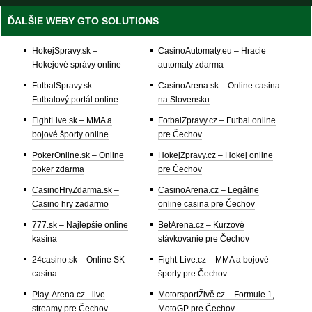
ĎALŠIE WEBY GTO SOLUTIONS
HokejSpravy.sk –
CasinoAutomaty.eu – Hracie
Hokejové správy online
automaty zdarma
FutbalSpravy.sk –
CasinoArena.sk – Online casina
Futbalový portál online
na Slovensku
FightLive.sk – MMA a
FotbalZpravy.cz – Futbal online
bojové športy online
pre Čechov
PokerOnline.sk – Online
HokejZpravy.cz – Hokej online
poker zdarma
pre Čechov
CasinoHryZdarma.sk –
CasinoArena.cz – Legálne
Casino hry zadarmo
online casina pre Čechov
777.sk – Najlepšie online
BetArena.cz – Kurzové
kasína
stávkovanie pre Čechov
24casino.sk – Online SK
Fight-Live.cz – MMA a bojové
casina
športy pre Čechov
Play-Arena.cz - live
MotorsportŽivě.cz – Formule 1,
streamy pre Čechov
MotoGP pre Čechov