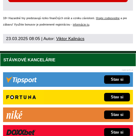
18+ Hazardné hry predstavujú riziko finančných strát a vzniku závislosti.
Hrajte zodpovedne
a pre
zábavu! Využitie bonusov je podmienené registráciou -
informácie tu
.
23.03.2025 08:05
| Autor:
Viktor Kalinács
STÁVKOVÉ KANCELÁRIE
Stav si
Stav si
Stav si
Stav si