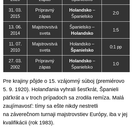
31. 03.
Prípravný
Holandsko
–
2:0
2015
zápas
Španielsko
13. 06.
Majstrovstvá
Španielsko –
1:5
2014
sveta
Holandsko
11. 07.
Majstrovstvá
Holandsko –
0:1 pp
2010
sveta
Španielsko
27. 03.
Prípravný
Holandsko
–
1:0
2002
zápas
Španielsko
Pre krajiny pôjde o 15. vzájomný súboj (premiérovo
5. 9. 1920). Holanďania vyhrali šesťkrát, Španieli
päťkrát a v troch prípadoch sa zrodila remíza. Malá
zaujímavosť: tímy sa ešte nikdy nestretli
na záverečnom turnaji majstrovstiev Európy, iba v jej
kvalifikácii (rok 1983).