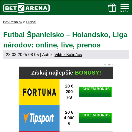
BetArena.sk
>
Futbal
Futbal Španielsko – Holandsko, Liga
národov: online, live, prenos
23.03.2025 08:05
| Autor:
Viktor Kalinács
Získaj najlepšie
BONUSY!
20 €
CHCEM BONUS
200
FS
20 €
CHCEM BONUS
4 000
€