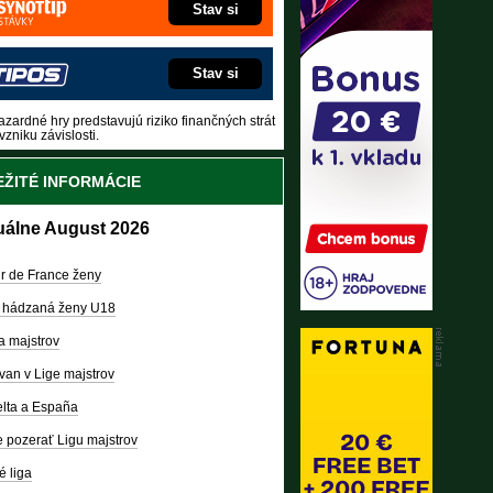
Stav si
Stav si
zardné hry predstavujú riziko finančných strát
vzniku závislosti.
ŽITÉ INFORMÁCIE
uálne August 2026
r de France ženy
 hádzaná ženy U18
a majstrov
van v Lige majstrov
lta a España
 pozerať Ligu majstrov
é liga