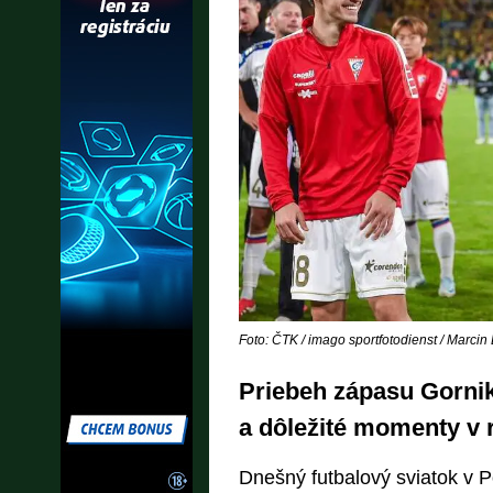
Foto: ČTK / imago sportfotodienst / Marcin
Priebeh zápasu Gornik 
a dôležité momenty v
Dnešný futbalový sviatok v 