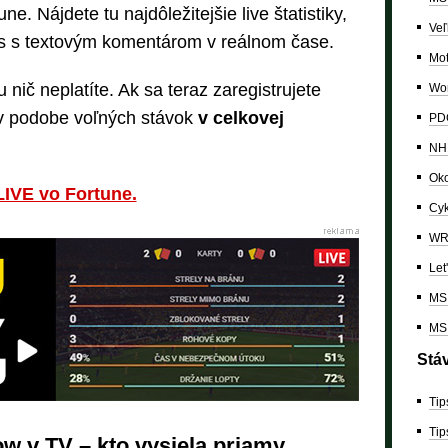
. Nájdete tu najdôležitejšie live štatistiky,
Veľ
os s textovým komentárom v reálnom čase.
Mo
nič neplatíte. Ak sa teraz zaregistrujete
Wor
 v podobe voľných stávok
v celkovej
PDC
NH
Oko
LIVE vo Fortune.
Cyk
W
Let
MS 
MS 
Stá
Tip
Tip
ow v TV – kto vysiela priamy