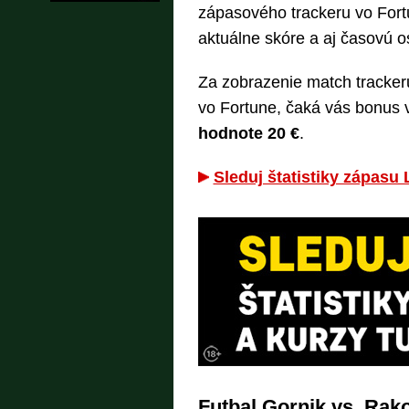
zápasového trackeru vo Fortune
aktuálne skóre a aj časovú 
Za zobrazenie match trackeru 
vo Fortune, čaká vás bonus
hodnote 20 €
.
Sleduj štatistiky zápasu 
Futbal Gornik vs. Rak