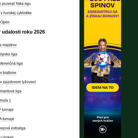
 pozerať Niké ligu
v horskej cyklistike
 Open
 udalosti roku 2026
a majstrov
ópska liga
ferenčná liga
v biatlone
v zjazdovom lyžovaní
mantová liga
mula 1
 turnaje
 turnaje
ejová extraliga
v hokeji