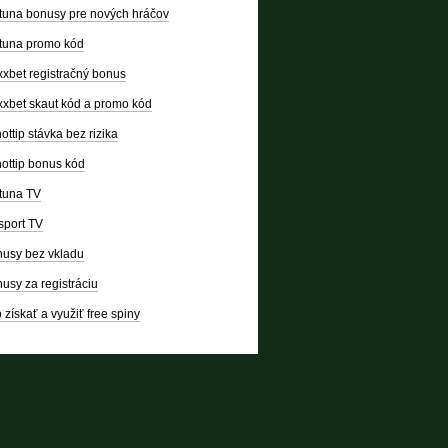
tuna bonusy pre nových hráčov
tuna promo kód
xbet registračný bonus
xbet skaut kód a promo kód
ottip stávka bez rizika
ottip bonus kód
tuna TV
sport TV
usy bez vkladu
usy za registráciu
 získať a využiť free spiny