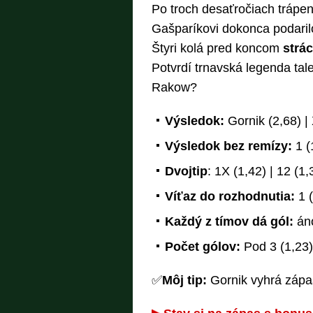
Po troch desaťročiach trápen
Gašparíkovi dokonca podaril
Štyri kolá pred koncom
strác
Potvrdí trnavská legenda tal
Rakow?
Výsledok:
Gornik (2,68) |
Výsledok bez remízy:
1 (1
Dvojtip
: 1X (1,42) | 12 (1,
Víťaz do rozhodnutia:
1 (
Každý z tímov dá gól:
áno
Počet gólov:
Pod 3 (1,23)
✅
Môj tip:
Gornik vyhrá zápas