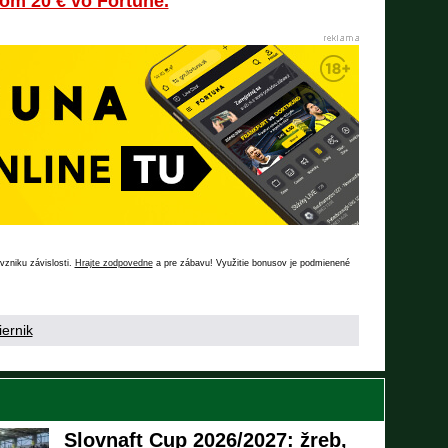
om 20 € vo Fortune.
vzniku závislosti.
Hrajte zodpovedne
a pre zábavu! Využitie bonusov je podmienené
iernik
Slovnaft Cup 2026/2027: žreb,