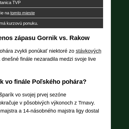
stanica TVP
cie na
tomto mieste
má kurzovú ponuku.
renos zápasu Gornik vs. Rakow
ohára zvykli ponúkať niektoré zo
stávkových
a dnešné finále nezaradila medzi svoje live
k vo finále Poľského pohára?
parík vo svojej prvej sezóne
kračuje v pôsobivých výkonoch z Trnavy.
ajstra a 14-násobného majstra ligy dostal