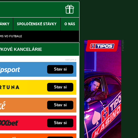
LÁNKY
SPOLOČENSKÉ STÁVKY
O NÁS
MS VO FUTBALE
VKOVÉ KANCELÁRIE
Stav si
Stav si
Stav si
Stav si