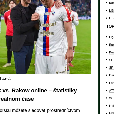
Kde
MS 
US
TOP
Lig
Eur
Kon
SP 
SP 
Dia
 Bulanda
For
vs. Rakow online – štatistiky
ATP
 reálnom čase
WTA
Hok
Poľsku môžete sledovať prostredníctvom
MS 