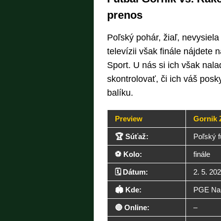
prenos
Poľský pohár, žiaľ, nevysiela
televízii však finále nájdet
Sport. U nás si ich však nal
skontrolovať, či ich váš pos
balíku.
Preview
Gornik 
🏆 Súťaž:
Poľský f
⚽ Kolo:
finále
🗓️ Dátum:
2. 5. 20
🏟️ Kde:
PGE Nar
🔴 Online:
–