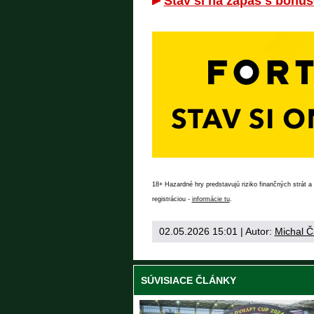
Stav si na zápas s bonus
18+ Hazardné hry predstavujú riziko finančných strát a 
registráciou -
informácie tu
.
02.05.2026 15:01
| Autor:
Michal Č
SÚVISIACE ČLÁNKY