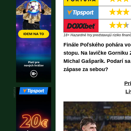
18+ Hazardné hry predstavujú riziko finančn
Finále Poľského pohára vo
stopu. Na lavičke Gorniku 
Michal Gašparík. Podarí s
zápase za sebou?
Pr
Li