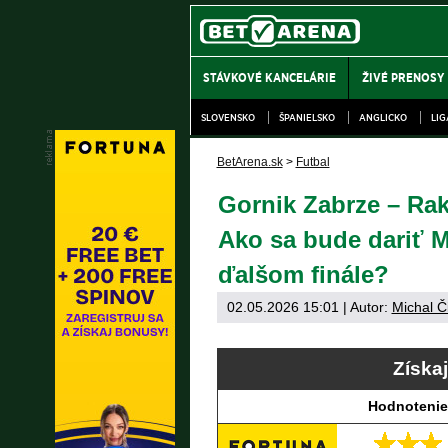
STÁVKOVÉ KANCELÁRIE
ŽIVÉ PRENOSY
SLOVENSKO
ŠPANIELSKO
ANGLICKO
LI
BetArena.sk
>
Futbal
Gornik Zabrze – Ra
Ako sa bude dariť M
ďalšom finále?
02.05.2026 15:01
| Autor:
Michal Č
Získa
Hodnotenie