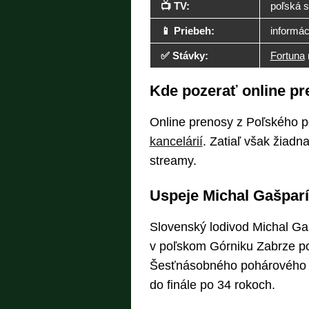
📺 TV:
poľská 
📱 Priebeh:
informá
✅ Stávky:
Fortuna
Kde pozerať online p
Online prenosy z Poľského p
kancelárií
. Zatiaľ však žiadn
streamy.
Uspeje Michal Gašparí
Slovenský lodivod Michal Gaš
v poľskom Górniku Zabrze po
Šesťnásobného pohárového m
do finále po 34 rokoch.