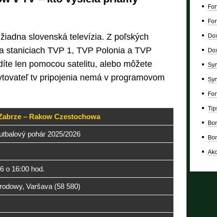
For
For
 žiadna slovenská televízia. Z poľských
Dox
e na staniciach TVP 1, TVP Polonia a TVP
Dox
adíte len pomocou satelitu, alebo môžete
Syn
kytovateľ tv pripojenia nemá v programovom
Syn
For
Tip
Zabrze – Rakow Czestochowa
Bon
utbalový pohár 2025/2026
Bon
Ako
26 o 16:00 hod.
odowy, Varšava (58 580)