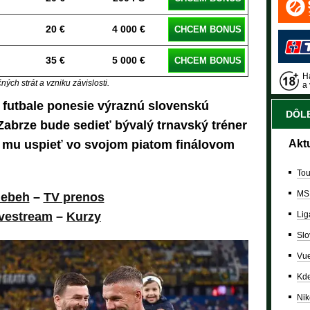
20 €
4 000 €
CHCEM BONUS
35 €
5 000 €
CHCEM BONUS
Ha
ých strát a vzniku závislosti.
a 
 futbale ponesie výraznú slovenskú
DÔLE
Zabrze bude sedieť bývalý trnavský tréner
a mu uspieť vo svojom piatom finálovom
Akt
Tou
MS
iebeh
–
TV prenos
vestream
–
Kurzy
Lig
Slo
Vue
Kde
Nik