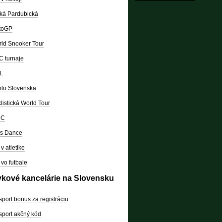
ká Pardubická
toGP
ld Snooker Tour
 turnaje
L
lo Slovenska
listická World Tour
RC
's Dance
v atletike
vo futbale
vkové kancelárie na Slovensku
sport bonus za registráciu
sport akčný kód