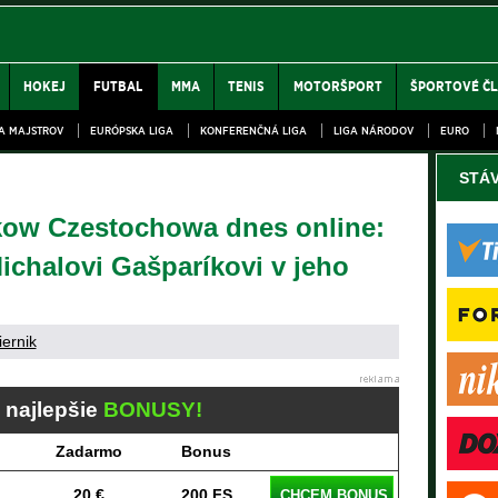
HOKEJ
FUTBAL
MMA
TENIS
MOTORŠPORT
ŠPORTOVÉ Č
GA MAJSTROV
EURÓPSKA LIGA
KONFERENČNÁ LIGA
LIGA NÁRODOV
EURO
STÁ
kow Czestochowa dnes online:
ichalovi Gašparíkovi v jeho
iernik
j najlepšie
BONUSY!
Zadarmo
Bonus
20 €
200 FS
CHCEM BONUS