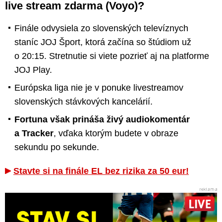
live stream zdarma (Voyo)?
Finále odvysiela zo slovenských televíznych
staníc JOJ Šport, ktorá začína so štúdiom už
o 20:15. Stretnutie si viete pozrieť aj na platforme
JOJ Play.
Európska liga nie je v ponuke livestreamov
slovenských stávkových kancelárií.
Fortuna však prináša živý audiokomentár
a Tracker
, vďaka ktorým budete v obraze
sekundu po sekunde.
Stavte si na finále EL bez rizika za 50 eur!