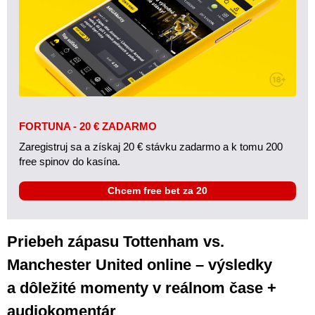
FORTUNA - 20 € ZADARMO
Zaregistruj sa a získaj 20 € stávku zadarmo a k tomu 200
free spinov do kasína.
Chcem free bet za 20
Priebeh zápasu Tottenham vs.
Manchester United online – výsledky
a dôležité momenty v reálnom čase +
audiokomentár