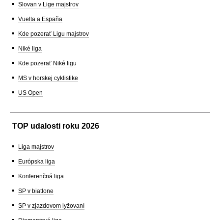
Slovan v Lige majstrov
Vuelta a España
Kde pozerať Ligu majstrov
Niké liga
Kde pozerať Niké ligu
MS v horskej cyklistike
US Open
TOP udalosti roku 2026
Liga majstrov
Európska liga
Konferenčná liga
SP v biatlone
SP v zjazdovom lyžovaní