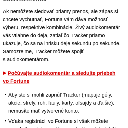
Ak nemôžete sledovať priamy prenos, ale zápas si
chcete vychutnať, Fortuna vám dáva možnosť
výberu, respektíve kombinácie. Živý audiokomentár
vás vtiahne do deja, zatiaľ čo Tracker priamo
ukazuje, čo sa na ihrisku deje sekundu po sekunde.
Samozrejme, Tracker môžete spojiť
s audiokomentárom.
Počúvajte audiokomentár a sledujte priebeh
vo Fortune
Aby ste si mohli zapnúť Tracker (mapuje góly,
akcie, strely, roh, fauly, karty, ofsajdy a ďalšie),
nemusíte mať vytvorené konto.
Vďaka registrácii vo Fortune si však môžete