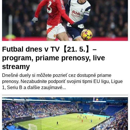
Futbal dnes v TV【21. 5.】–
program, priame prenosy, live
streamy
Dnešné duely si môžete pozrieť cez dostupné priame
prenosy. Nezabudnite podporiť svojimi tipmi EU ligu, Ligue
1, Seriu B a ďalšie zaujímavé...