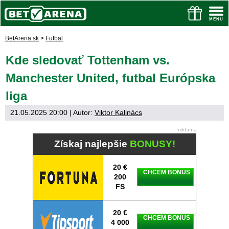
BetArena.sk
>
Futbal
Kde sledovať Tottenham vs.
Manchester United, futbal Európska
liga
21.05.2025 20:00
| Autor:
Viktor Kalinács
Získaj najlepšie
BONUSY!
20 €
CHCEM BONUS
200
FS
20 €
CHCEM BONUS
4 000