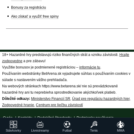
Bonusy za registráciu
Ako získať a využiť free spiny
18+ Hazardné hry predstavujú riziko finančných strát a vzniku závislosti.
Hrajte
zodpovedne
a pre zábavu!
Využitie bonusov je podmienené registráciou –
informácie tu
.
Používaním webstránky BetArena.sk vyjadrujete súhlas s používaním cookies v
súlade s nastavením vášho prehliadača.
Na webových stránkach https://www.betarena.sk/ nie sú prevádzkované
hazardné hry ani tu neprebieha sprostredkovanie akýchkoľvek platieb.
Dôležité odkazy:
Ministerstvo Financií SR
,
Úrad pre reguláciu hazardných hier
,
Zodpovedné hranie
,
Centrum pre liečbu závislostí
O nás
|
Kontakty
|
Redakčné štandardy
|
Podmienky používania
|
Spracovanie osobných údajov
|
18+ Zodpovedné hranie
| ©
Stávkovky
Livestreamy
Futbal
Tenis
MMA
GTO Solutions, s.r.o.