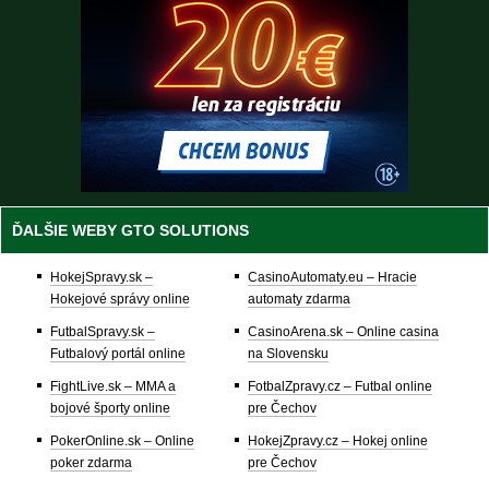
ĎALŠIE WEBY GTO SOLUTIONS
HokejSpravy.sk –
CasinoAutomaty.eu – Hracie
Hokejové správy online
automaty zdarma
FutbalSpravy.sk –
CasinoArena.sk – Online casina
Futbalový portál online
na Slovensku
FightLive.sk – MMA a
FotbalZpravy.cz – Futbal online
bojové športy online
pre Čechov
PokerOnline.sk – Online
HokejZpravy.cz – Hokej online
poker zdarma
pre Čechov