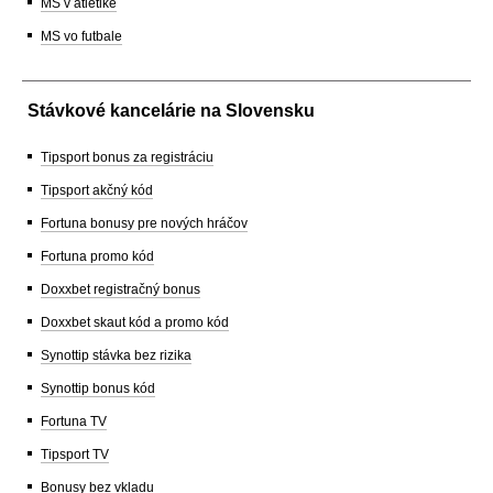
MS v atletike
MS vo futbale
Stávkové kancelárie na Slovensku
Tipsport bonus za registráciu
Tipsport akčný kód
Fortuna bonusy pre nových hráčov
Fortuna promo kód
Doxxbet registračný bonus
Doxxbet skaut kód a promo kód
Synottip stávka bez rizika
Synottip bonus kód
Fortuna TV
Tipsport TV
Bonusy bez vkladu