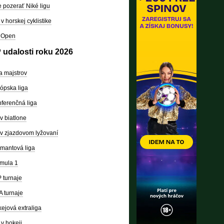
 pozerať Niké ligu
v horskej cyklistike
 Open
 udalosti roku 2026
a majstrov
ópska liga
ferenčná liga
v biatlone
v zjazdovom lyžovaní
mantová liga
mula 1
 turnaje
 turnaje
ejová extraliga
v hokeji