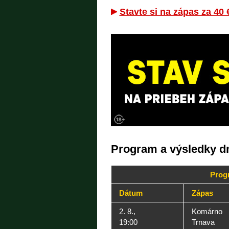
Stavte si na zápas za 40 
Program a výsledky d
Progr
Dátum
Zápas
2. 8.,
Komárno
19:00
Trnava