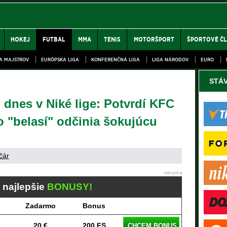
HOKEJ
FUTBAL
MMA
TENIS
MOTORŠPORT
ŠPORTOVÉ Č
GA MAJSTROV
EURÓPSKA LIGA
KONFERENČNÁ LIGA
LIGA NÁRODOV
EURO
STÁ
dnes v Niké lige: Potvrdí KFC
o "belasí" odčinia šokujúcu
čár
j najlepšie
BONUSY!
Zadarmo
Bonus
20 €
200 FS
CHCEM BONUS