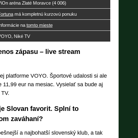
iOn aréna Zlaté Moravce (4 006)
ortuna
má kompletnú kurzovú ponuku
nformácie na
tomto mieste
VOYO, Niké TV
enos zápasu – live stream
ej platforme VOYO. Športové udalosti si ale
 11,99 eur na mesiac. Vysielať sa bude aj
 TV.
e Slovan favorit. Splní to
om zaváhaní?
ešnejší a najbohatší slovenský klub, a tak