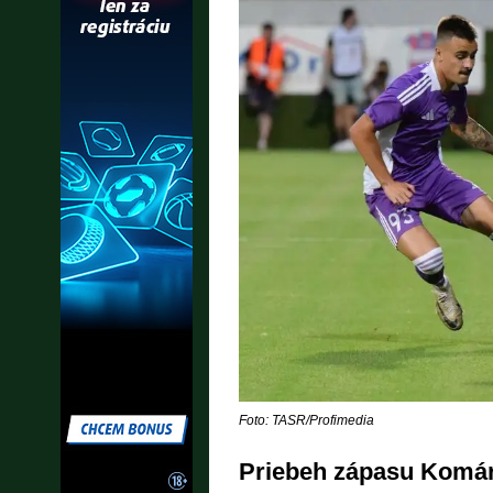
Foto: TASR/Profimedia
Priebeh zápasu Komárn