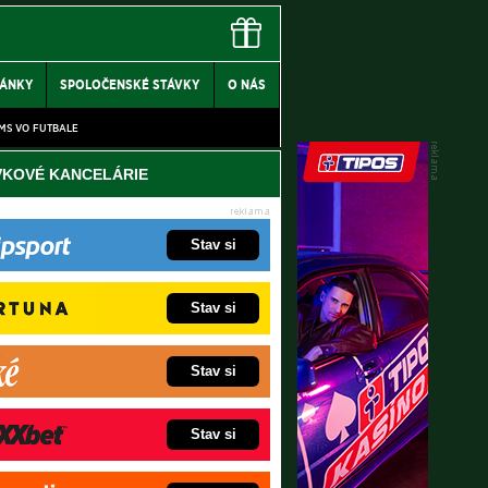
LÁNKY
SPOLOČENSKÉ STÁVKY
O NÁS
MS VO FUTBALE
VKOVÉ KANCELÁRIE
Stav si
Stav si
Stav si
Stav si