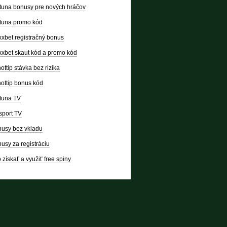
tuna bonusy pre nových hráčov
tuna promo kód
xbet registračný bonus
xbet skaut kód a promo kód
ottip stávka bez rizika
ottip bonus kód
tuna TV
sport TV
usy bez vkladu
usy za registráciu
 získať a využiť free spiny