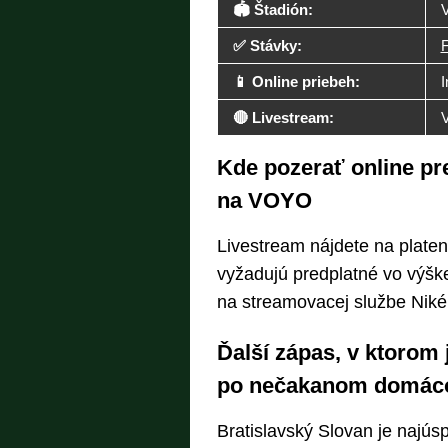
🏟️ Štadión:
V
✅ Stávky:
F
📱 Online priebeh:
I
🔴 Livestream:
Kde pozerať online pr
na VOYO
Livestream nájdete na platen
vyžadujú predplatné vo výške
na streamovacej službe Niké
Ďalší zápas, v ktorom j
po nečakanom domác
Bratislavský Slovan je najúsp