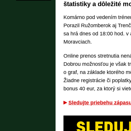
štatistiky a dôležité 
Komárno pod vedením tréner
Porazil Ružomberok aj Trenč
sa hrá dnes od 18:00 hod. v 
Moravciach.
Online prenos stretnutia nen
Dobrou možnosťou je však tra
o graf, na základe ktorého mô
Žiadne registrácie či poplatk
bonus 40 eur, za ktorý si viet
Sledujte priebehu zápas