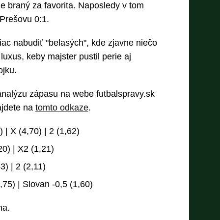
je braný za favorita. Naposledy v tom
Prešovu 0:1.
iac nabudiť "belasých", kde zjavne niečo
luxus, keby majster pustil perie aj
ojku.
 analýzu zápasu na webe futbalspravy.sk
ájdete na
tomto odkaze
.
 | X (4,70) | 2 (1,62)
20) | X2 (1,21)
3) | 2 (2,11)
5) | Slovan -0,5 (1,60)
na.