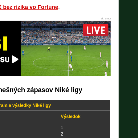
€ bez rizika vo Fortune
.
nešných zápasov Niké ligy
am a výsledky Niké ligy
Výsledok
1
2