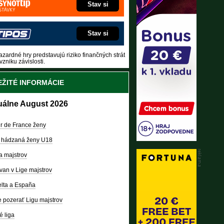
Stav si
Stav si
zardné hry predstavujú riziko finančných strát
vzniku závislosti.
ŽITÉ INFORMÁCIE
uálne August 2026
r de France ženy
 hádzaná ženy U18
a majstrov
van v Lige majstrov
lta a España
 pozerať Ligu majstrov
é liga