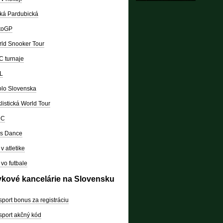
ká Pardubická
toGP
ld Snooker Tour
 turnaje
L
lo Slovenska
listická World Tour
RC
's Dance
v atletike
vo futbale
vkové kancelárie na Slovensku
sport bonus za registráciu
sport akčný kód