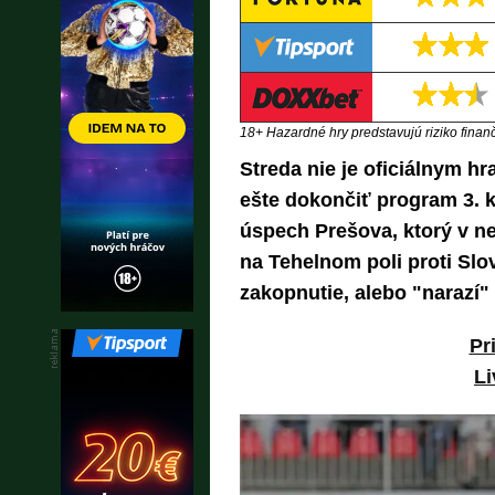
18+ Hazardné hry predstavujú riziko finančn
Streda nie je oficiálnym hr
ešte dokončiť program 3. 
úspech Prešova, ktorý v n
na Tehelnom poli proti Slo
zakopnutie, alebo "narazí" 
Pr
Li