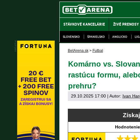
STÁVKOVÉ KANCELÁRIE
ŽIVÉ PRENOSY
SLOVENSKO
ŠPANIELSKO
ANGLICKO
LI
BetArena.sk
>
Futbal
Komárno vs. Slovan 
rastúcu formu, aleb
prehru?
29.10.2025 17:00
| Autor:
Ivan Har
Získa
Hodnotenie