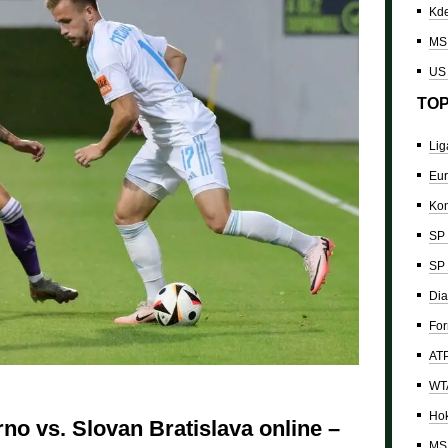
Kde
MS 
US
TOP
Lig
Eur
Kon
SP 
SP 
Dia
For
ATP
WTA
Hok
o vs. Slovan Bratislava online –
MS 