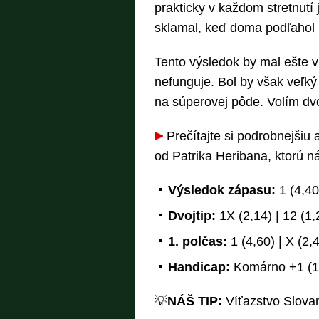
prakticky v každom stretnutí 
sklamal, keď doma podľahol 
Tento výsledok by mal ešte v
nefunguje. Bol by však veľký 
na súperovej pôde. Volím dv
Prečítajte si podrobnejšiu
od Patrika Heribana, ktorú n
Výsledok zápasu:
1 (4,40)
Dvojtip:
1X (2,14) | 12 (1,
1. polčas:
1 (4,60) | X (2,4
Handicap:
Komárno +1 (1,7
💡
NÁŠ TIP:
Víťazstvo Slova