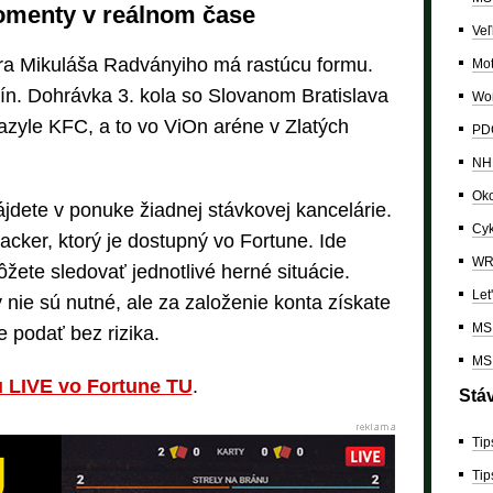
momenty v reálnom čase
Veľ
a Mikuláša Radványiho má rastúcu formu.
Mo
ín. Dohrávka 3. kola so Slovanom Bratislava
Wor
azyle KFC, a to vo ViOn aréne v Zlatých
PDC
NH
Oko
ájdete v ponuke žiadnej stávkovej kancelárie.
Cyk
cker, ktorý je dostupný vo Fortune. Ide
W
žete sledovať jednotlivé herné situácie.
Let
y nie sú nutné, ale za založenie konta získate
MS 
e podať bez rizika.
MS 
u LIVE vo Fortune TU
.
Stá
Tip
Tip