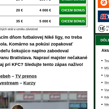
20 €
4 000 €
CHCEM BONUS
35 €
5 000 €
CHCEM BONUS
Ha
ých strát a vzniku závislosti.
a 
acím dňom futbalovej Niké ligy, no treba
DÔLE
kola. Komárno sa pokúsi zopakovať
edeľu šokujúco naplno zabodoval
Akt
vanu Bratislava. Napraví majster nečakané
Tou
aj pri KFC? Sledujte tento zápas naživo!
MS
iebeh
–
TV prenos
Lig
vestream
–
Kurzy
Slo
Vue
Kde
Nik