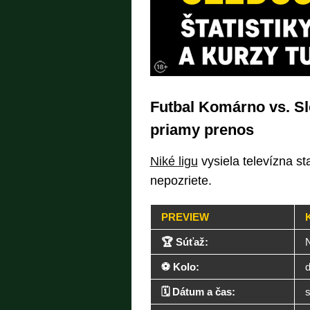
Futbal Komárno vs. Sl
priamy prenos
Niké ligu
vysiela televízna sta
nepozriete.
PREVIEW
🏆 Súťaž:
N
⚽ Kolo:
d
🗓️ Dátum a čas:
s