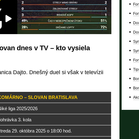
For
For
Dox
Dox
Syn
ovan dnes v TV – kto vysiela
Syn
For
Tip
nica Dajto. Dnešný duel si však v televízii
Bon
Bon
KOMÁRNO – SLOVAN BRATISLAVA
Ako
iké liga 2025/2026
ohrávka 3. kola
treda 29. októbra 2025 o 18:00 hod.