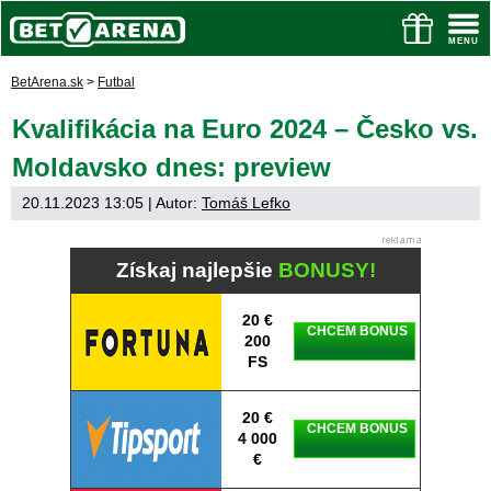
BetArena.sk
>
Futbal
Kvalifikácia na Euro 2024 – Česko vs.
Moldavsko dnes: preview
20.11.2023 13:05
| Autor:
Tomáš Lefko
Získaj najlepšie
BONUSY!
20 €
CHCEM BONUS
200
FS
20 €
CHCEM BONUS
4 000
€