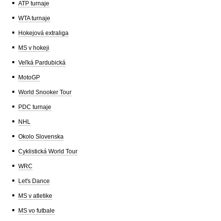
ATP turnaje
WTA turnaje
Hokejová extraliga
MS v hokeji
Veľká Pardubická
MotoGP
World Snooker Tour
PDC turnaje
NHL
Okolo Slovenska
Cyklistická World Tour
WRC
Let's Dance
MS v atletike
MS vo futbale