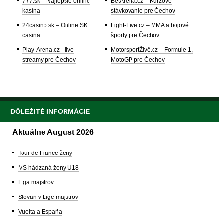
777.sk – Najlepšie online
BetArena.cz – Kurzové
kasína
stávkovanie pre Čechov
24casino.sk – Online SK
Fight-Live.cz – MMA a bojové
casina
športy pre Čechov
Play-Arena.cz - live
MotorsportŽivě.cz – Formule 1,
streamy pre Čechov
MotoGP pre Čechov
DÔLEŽITÉ INFORMÁCIE
Aktuálne August 2026
Tour de France ženy
MS hádzaná ženy U18
Liga majstrov
Slovan v Lige majstrov
Vuelta a España