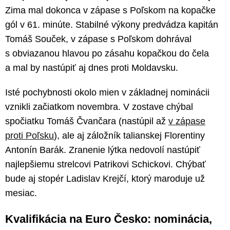
Zima mal dokonca v zápase s Poľskom na kopačke
gól v 61. minúte. Stabilné výkony predvádza kapitán
Tomáš Souček, v zápase s Poľskom dohrával
s obviazanou hlavou po zásahu kopačkou do čela
a mal by nastúpiť aj dnes proti Moldavsku.
Isté pochybnosti okolo mien v základnej nominácii
vznikli začiatkom novembra. V zostave chýbal
spočiatku Tomáš Čvančara (nastúpil až
v zápase
proti Poľsku
), ale aj záložník talianskej Florentiny
Antonín Barák. Zranenie lýtka nedovolí nastúpiť
najlepšiemu strelcovi Patrikovi Schickovi. Chýbať
bude aj stopér Ladislav Krejčí, ktorý maroduje už
mesiac.
Kvalifikácia na Euro Česko: nominácia,