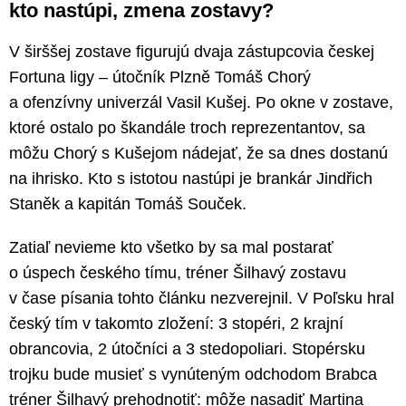
kto nastúpi, zmena zostavy?
V širššej zostave figurujú dvaja zástupcovia českej
Fortuna ligy – útočník Plzně Tomáš Chorý
a ofenzívny univerzál Vasil Kušej. Po okne v zostave,
ktoré ostalo po škandále troch reprezentantov, sa
môžu Chorý s Kušejom nádejať, že sa dnes dostanú
na ihrisko. Kto s istotou nastúpi je brankár Jindřich
Staněk a kapitán Tomáš Souček.
Zatiaľ nevieme kto všetko by sa mal postarať
o úspech českého tímu, tréner Šilhavý zostavu
v čase písania tohto článku nezverejnil. V Poľsku hral
český tím v takomto zložení: 3 stopéri, 2 krajní
obrancovia, 2 útočníci a 3 stedopoliari. Stopérsku
trojku bude musieť s vynúteným odchodom Brabca
tréner Šilhavý prehodnotiť: môže nasadiť Martina