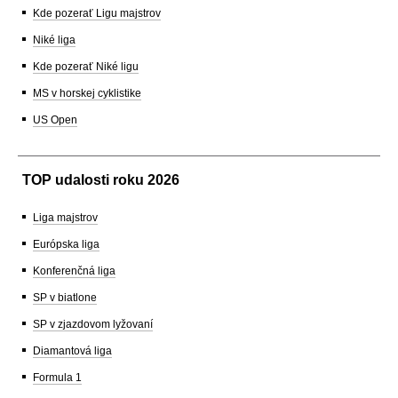
Kde pozerať Ligu majstrov
Niké liga
Kde pozerať Niké ligu
MS v horskej cyklistike
US Open
TOP udalosti roku 2026
Liga majstrov
Európska liga
Konferenčná liga
SP v biatlone
SP v zjazdovom lyžovaní
Diamantová liga
Formula 1