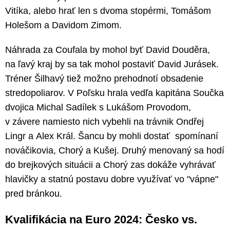
Vitíka, alebo hrať len s dvoma stopérmi, Tomášom
Holešom a Davidom Zimom.
Náhrada za Coufala by mohol byť David Douděra,
na ľavý kraj by sa tak mohol postaviť David Jurásek.
Tréner Šilhavý tiež možno prehodnotí obsadenie
stredopoliarov. V Poľsku hrala vedľa kapitána Součka
dvojica Michal Sadílek s Lukášom Provodom,
v závere namiesto nich vybehli na trávnik Ondřej
Lingr a Alex Král. Šancu by mohli dostať spomínaní
nováčikovia, Chorý a Kušej. Druhý menovaný sa hodí
do brejkových situácii a Chorý zas dokáže vyhrávať
hlavičky a statnú postavu dobre využívať vo "vápne"
pred bránkou.
Kvalifikácia na Euro 2024: Česko vs.