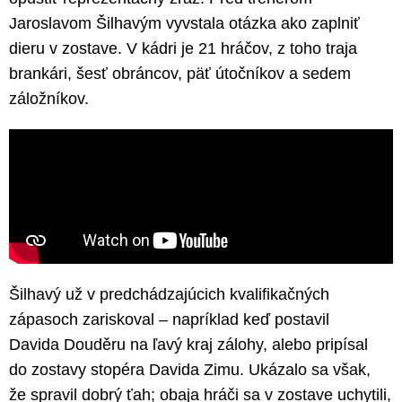
Jaroslavom Šilhavým vyvstala otázka ako zaplniť
dieru v zostave. V kádri je 21 hráčov, z toho traja
brankári, šesť obráncov, päť útočníkov a sedem
záložníkov.
Šilhavý už v predchádzajúcich kvalifikačných
zápasoch zariskoval – napríklad keď postavil
Davida Douděru na ľavý kraj zálohy, alebo pripísal
do zostavy stopéra Davida Zimu. Ukázalo sa však,
že spravil dobrý ťah; obaja hráči sa v zostave uchytili,