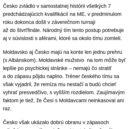
Česko zvládlo v samostatnej histórii všetkých 7
predchádzajúcich kvalifikácií na ME, v predminulom
roku dokonca došli v záverečnom turnaji
až do štvrťfinále. Národný tím tento postup potrebuje
aj v súvislosti s aférami, ktoré sa okolo tímu zomleli.
Moldavsko aj Česko majú na konte len jednu prehru
(s Albánskom). Moldavské mužstvo na tom môže byť
lepšie po psychickej stránke – nemajú čo stratiť
a do zápasu pôjdu naplno. Tréner českého tímu sa
však vyjadril, že remíza mu nestačí a budú chcieť
vyhrať presvedčivo, s vyšším rozdielom. Zaujímavým
faktom je tiež, že Česi s Moldavcami neinkasoval ani
raz.
Česko však ukázalo dobrú obranu v zápasoch