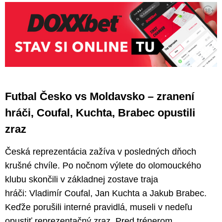
Futbal Česko vs Moldavsko – zranení
hráči, Coufal, Kuchta, Brabec opustili
zraz
Česká reprezentácia zažíva v posledných dňoch
krušné chvíle. Po nočnom výlete do olomouckého
klubu skončili v základnej zostave traja
hráči: Vladimír Coufal, Jan Kuchta a Jakub Brabec.
Keďže porušili interné pravidlá, museli v nedeľu
opustiť reprezentačný zraz. Pred trénerom