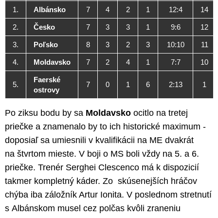
1.
Albánsko
7
4
2
1
12:4
14
2.
Česko
7
3
3
1
9:6
12
3.
Poľsko
8
3
2
3
10:10
11
4.
Moldavsko
7
2
4
1
7:7
10
Faerské
5.
7
0
1
6
2:13
1
ostrovy
Po ziksu bodu by sa
Moldavsko
ocitlo na tretej
priečke a znamenalo by to ich historické maximum -
doposiaľ sa umiesnili v kvalifikácii na ME dvakrát
na štvrtom mieste. V boji o MS boli vždy na 5. a 6.
priečke. Trenér Serghei Clescenco má k dispozicií
takmer kompletný káder. Zo skúsenejších hráčov
chýba iba záložník Artur Ionita. V poslednom stretnutí
s Albánskom musel cez polčas kvôli zraneniu