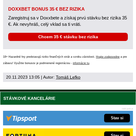
DOXXBET BONUS 35 € BEZ RIZIKA
Zaregistruj sa v Doxxbete a získaj prvú stávku bez rizika 35
€. Ak nevyhráš, celý vklad sa ti vráti.
Chcem 35 € stávku bez rizika
18+ Hazardné hry predstavujú riziko finančných strát a vzniku závislosti.
Hrajte zodpovedne
a pre
zábavu! Využitie bonusov je podmienené registráciou -
informácie tu
.
20.11.2023 13:05
| Autor:
Tomáš Lefko
STÁVKOVÉ KANCELÁRIE
Stav si
Stav si