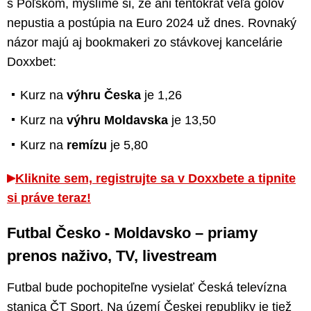
s Poľskom, myslíme si, že ani tentokrát veľa gólov
nepustia a postúpia na Euro 2024 už dnes. Rovnaký
názor majú aj bookmakeri zo stávkovej kancelárie
Doxxbet:
Kurz na
výhru Česka
je 1,26
Kurz na
výhru Moldavska
je 13,50
Kurz na
remízu
je 5,80
Kliknite sem, registrujte sa v Doxxbete a tipnite
si práve teraz!
Futbal Česko - Moldavsko – priamy
prenos naživo, TV, livestream
Futbal bude pochopiteľne vysielať Česká televízna
stanica ČT Sport. Na území Českej republiky je tiež