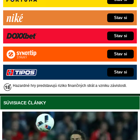
Stav si
Stav si
Stav si
Stav si
Hazardné hry predstavujú riziko finančných strát a vzniku závislosti.
SÚVISIACE ČLÁNKY