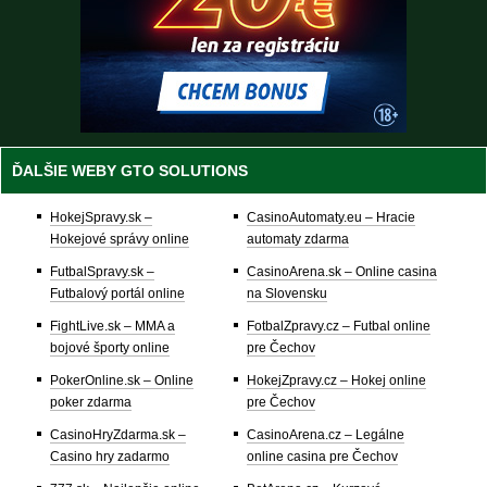
ĎALŠIE WEBY GTO SOLUTIONS
HokejSpravy.sk –
CasinoAutomaty.eu – Hracie
Hokejové správy online
automaty zdarma
FutbalSpravy.sk –
CasinoArena.sk – Online casina
Futbalový portál online
na Slovensku
FightLive.sk – MMA a
FotbalZpravy.cz – Futbal online
bojové športy online
pre Čechov
PokerOnline.sk – Online
HokejZpravy.cz – Hokej online
poker zdarma
pre Čechov
CasinoHryZdarma.sk –
CasinoArena.cz – Legálne
Casino hry zadarmo
online casina pre Čechov