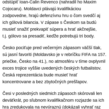
odstúpiť Ioan-Calin Revenco (nahradil ho Maxim
Cojocaru). Moldavci plávajú kvalifikáciou
zodpovedne, hrajú defenzívnu hru o čom svedčí aj
ich gólová bilancia. V zápase s Českom sa budú
musieť snažiť prekvapiť súpera a hrať akčnejšie,
t.j. gólovo sa presadiť, keďže potrebujú tri body.
Česko pociťuje pred večerným zápasom väčší tlak,
sú jasní favoriti (Moldavsko je v rebríčku FIFA na 157.
priečke, Česko na 41.), no atmosféru v tíme ovplyvnil
exces trojice vyššie uvedených českých futbalistov.
Česká reprezentácia bude musieť hrať
koncentrovane a bez zbytočných prešľapov.
Česi v posledných siedmich zápasoch skórovali len
deväťkrát, po sľubnom kvalifikačnom rozjazde sa ich
hra zredukovala na nevýraznú (dokázali vyhrať raz