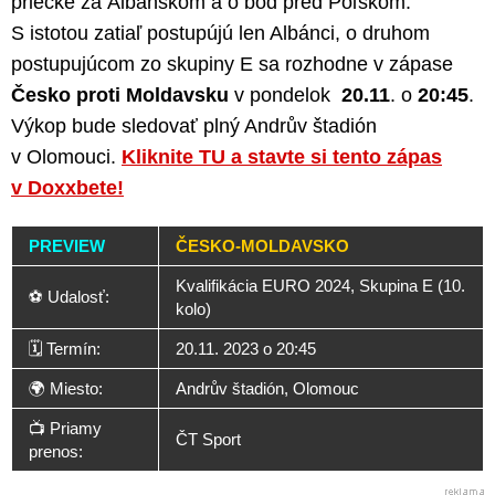
priečke za Albánskom a o bod pred Poľskom.
S istotou zatiaľ postupújú len Albánci, o druhom
postupujúcom zo skupiny E sa rozhodne v zápase
Česko proti Moldavsku
v pondelok
20.11
. o
20:45
.
Výkop bude sledovať plný Andrův štadión
v Olomouci.
Kliknite TU a stavte si tento zápas
v Doxxbete!
PREVIEW
ČESKO-MOLDAVSKO
Kvalifikácia EURO 2024, Skupina E (10.
⚽ Udalosť:
kolo)
🗓️ Termín:
20.11. 2023 o 20:45
🌍 Miesto:
Andrův štadión, Olomouc
📺 Priamy
ČT Sport
prenos: