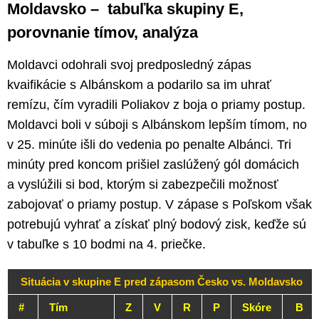
Moldavsko – tabuľka skupiny E,
porovnanie tímov, analýza
Moldavci odohrali svoj predposledný zápas
kvaifikácie s Albánskom a podarilo sa im uhrať
remízu, čím vyradili Poliakov z boja o priamy postup.
Moldavci boli v súboji s Albánskom lepším tímom, no
v 25. minúte išli do vedenia po penalte Albánci. Tri
minúty pred koncom prišiel zaslúžený gól domácich
a vyslúžili si bod, ktorým si zabezpečili možnosť
zabojovať o priamy postup. V zápase s Poľskom však
potrebujú vyhrať a získať plný bodový zisk, keďže sú
v tabuľke s 10 bodmi na 4. priečke.
Situácia v skupine E pred zápasom Česko vs. Moldavsko
#
Tím
Z
V
R
P
Skóre
B