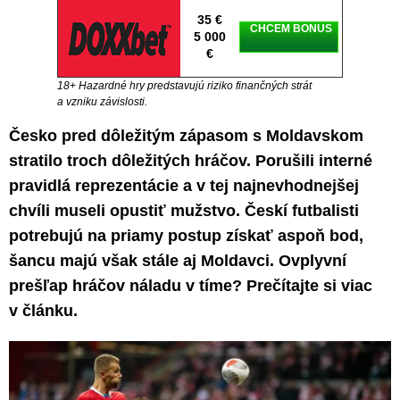
35 €
CHCEM BONUS
5 000
€
18+ Hazardné hry predstavujú riziko finančných strát
a vzniku závislosti.
Česko pred dôležitým zápasom s Moldavskom
stratilo troch dôležitých hráčov. Porušili interné
pravidlá reprezentácie a v tej najnevhodnejšej
chvíli museli opustiť mužstvo. Českí futbalisti
potrebujú na priamy postup získať aspoň bod,
šancu majú však stále aj Moldavci. Ovplyvní
prešľap hráčov náladu v tíme? Prečítajte si viac
v článku.