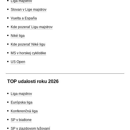
Liga majstrov
Slovan v Lige majstrov
Vuelta a España
Kde pozerať Ligu majstrov
Niké liga
Kde pozerať Niké ligu
MS v horskej cyklistike
US Open
TOP udalosti roku 2026
Liga majstrov
Európska liga
Konferenčná liga
SP v biatlone
SP v zjazdovom lyžovaní