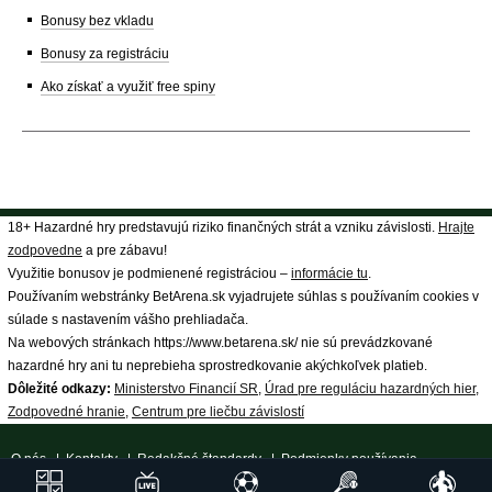
Bonusy bez vkladu
Bonusy za registráciu
Ako získať a využiť free spiny
18+ Hazardné hry predstavujú riziko finančných strát a vzniku závislosti.
Hrajte
zodpovedne
a pre zábavu!
Využitie bonusov je podmienené registráciou –
informácie tu
.
Používaním webstránky BetArena.sk vyjadrujete súhlas s používaním cookies v
súlade s nastavením vášho prehliadača.
Na webových stránkach https://www.betarena.sk/ nie sú prevádzkované
hazardné hry ani tu neprebieha sprostredkovanie akýchkoľvek platieb.
Dôležité odkazy:
Ministerstvo Financií SR
,
Úrad pre reguláciu hazardných hier
,
Zodpovedné hranie
,
Centrum pre liečbu závislostí
O nás
|
Kontakty
|
Redakčné štandardy
|
Podmienky používania
|
Spracovanie osobných údajov
|
18+ Zodpovedné hranie
| ©