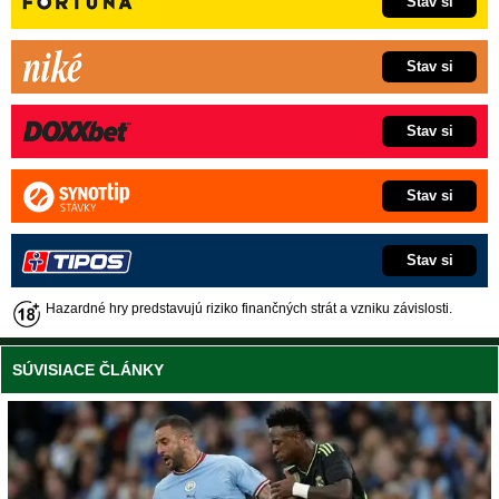
Stav si
Stav si
Stav si
Stav si
Stav si
Hazardné hry predstavujú riziko finančných strát a vzniku závislosti.
SÚVISIACE ČLÁNKY