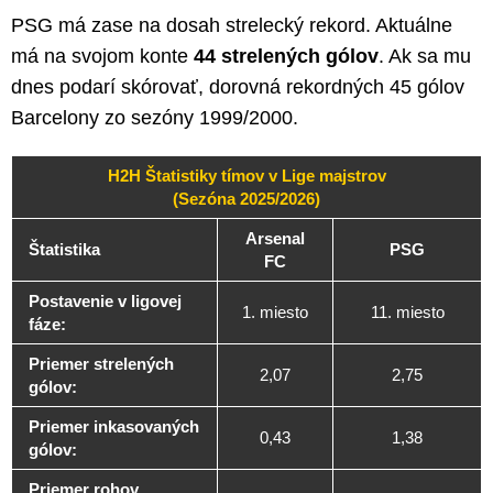
PSG má zase na dosah strelecký rekord. Aktuálne
má na svojom konte
44 strelených gólov
. Ak sa mu
dnes podarí skórovať, dorovná rekordných 45 gólov
Barcelony zo sezóny 1999/2000.
H2H Štatistiky tímov v Lige majstrov
(Sezóna 2025/2026)
Arsenal
Štatistika
PSG
FC
Postavenie v ligovej
1. miesto
11. miesto
fáze:
Priemer strelených
2,07
2,75
gólov:
Priemer inkasovaných
0,43
1,38
gólov:
Priemer rohov