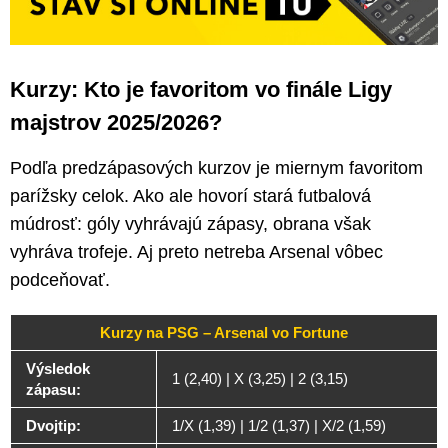
Kurzy: Kto je favoritom vo finále Ligy
majstrov 2025/2026?
Podľa predzápasových kurzov je miernym favoritom
parížsky celok. Ako ale hovorí stará futbalová
múdrosť: góly vyhrávajú zápasy, obrana však
vyhráva trofeje. Aj preto netreba Arsenal vôbec
podceňovať.
Kurzy na PSG – Arsenal vo Fortune
Výsledok
1 (2,40) | X (3,25) | 2 (3,15)
zápasu:
Dvojtip:
1/X (1,39) | 1/2 (1,37) | X/2 (1,59)