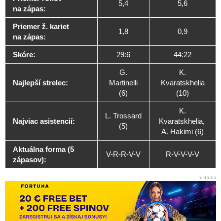
5,4
5,6
na zápas:
Priemer ž. kariet
1,8
0,9
na zápas:
Skóre:
29:6
44:22
G.
K.
Najlepší strelec:
Martinelli
Kvaratskhelia
(6)
(10)
K.
L. Trossard
Najviac asistencií:
Kvaratskhelia,
(5)
A. Hakimi (6)
Aktuálna forma (5
V-R-R-V-V
R-V-V-V-V
zápasov):