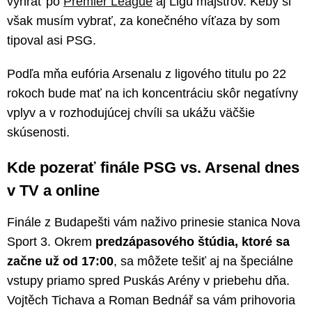
vyhrať po
Premier League
aj Ligu majstrov. Keby si
však musím vybrať, za konečného víťaza by som
tipoval asi PSG.
Podľa mňa eufória Arsenalu z ligového titulu po 22
rokoch bude mať na ich koncentráciu skôr negatívny
vplyv a v rozhodujúcej chvíli sa ukážu väčšie
skúsenosti.
Kde pozerať finále PSG vs. Arsenal dnes
v TV a online
Finále z Budapešti vám naživo prinesie stanica Nova
Sport 3. Okrem
predzápasového štúdia, ktoré sa
začne už od 17:00
, sa môžete tešiť aj na špeciálne
vstupy priamo spred Puskás Arény v priebehu dňa.
Vojtěch Tichava a Roman Bednář sa vám prihovoria