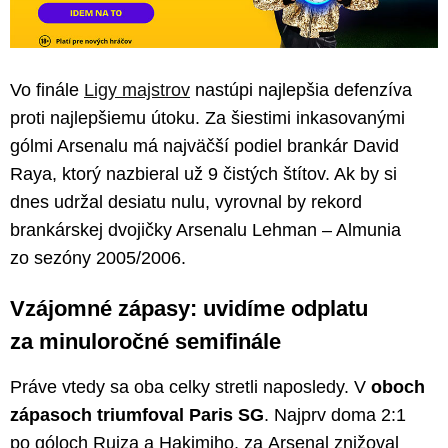
Vo finále
Ligy majstrov
nastúpi najlepšia defenzíva
proti najlepšiemu útoku. Za šiestimi inkasovanými
gólmi Arsenalu má najväčší podiel brankár David
Raya, ktorý nazbieral už 9 čistých štítov. Ak by si
dnes udržal desiatu nulu, vyrovnal by rekord
brankárskej dvojičky Arsenalu Lehman – Almunia
zo sezóny 2005/2006.
Vzájomné zápasy: uvidíme odplatu
za minuloročné semifinále
Práve vtedy sa oba celky stretli naposledy. V
oboch
zápasoch triumfoval Paris SG
. Najprv doma 2:1
po góloch Ruiza a Hakimiho, za Arsenal znižoval