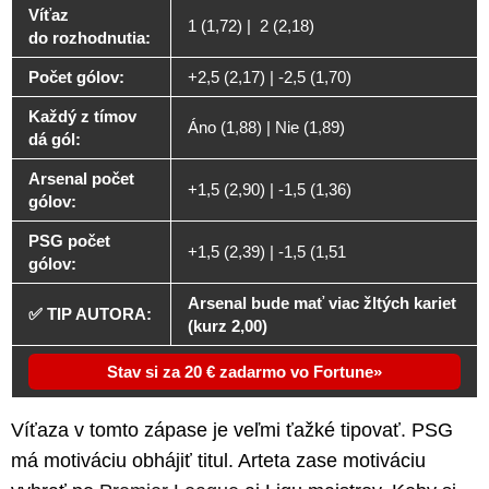
Víťaz
1 (1,72) | 2 (2,18)
do rozhodnutia:
Počet gólov:
+2,5 (2,17) | -2,5 (1,70)
Každý z tímov
Áno (1,88) | Nie (1,89)
dá gól:
Arsenal počet
+1,5 (2,90) | -1,5 (1,36)
gólov:
PSG počet
+1,5 (2,39) | -1,5 (1,51
gólov:
Arsenal bude mať viac žltých kariet
✅ TIP AUTORA:
(kurz 2,00)
Stav si za 20 € zadarmo vo Fortune
Víťaza v tomto zápase je veľmi ťažké tipovať. PSG
má motiváciu obhájiť titul. Arteta zase motiváciu