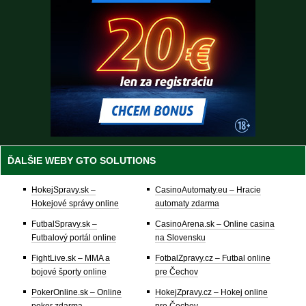
ĎALŠIE WEBY GTO SOLUTIONS
HokejSpravy.sk –
CasinoAutomaty.eu – Hracie
Hokejové správy online
automaty zdarma
FutbalSpravy.sk –
CasinoArena.sk – Online casina
Futbalový portál online
na Slovensku
FightLive.sk – MMA a
FotbalZpravy.cz – Futbal online
bojové športy online
pre Čechov
PokerOnline.sk – Online
HokejZpravy.cz – Hokej online