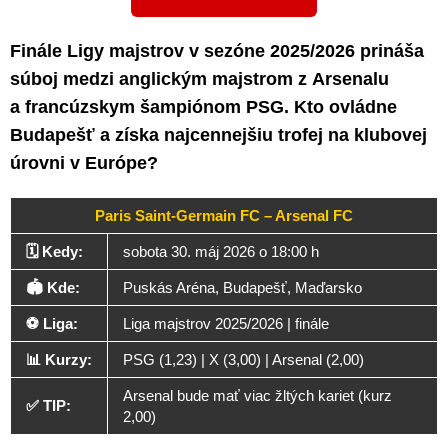
Finále Ligy majstrov v sezóne 2025/2026 prináša
súboj medzi anglickým majstrom z Arsenalu
a francúzskym šampiónom PSG. Kto ovládne
Budapešť a získa najcennejšiu trofej na klubovej
úrovni v Európe?
Paris Saint-Germain FC – Arsenal FC
🗓️ Kedy:
sobota 30. máj 2026 o 18:00 h
🏟️ Kde:
Puskás Aréna, Budapešť, Maďarsko
⚽ Liga:
Liga majstrov 2025/2026 | finále
📊 Kurzy:
PSG (1,23) | X (3,00) | Arsenal (2,00)
Arsenal bude mať viac žltých kariet (kurz
✅ TIP:
2,00)