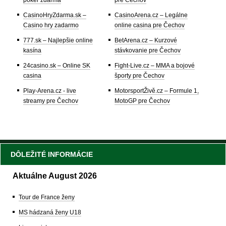
poker zdarma
pre Čechov
CasinoHryZdarma.sk –
CasinoArena.cz – Legálne
Casino hry zadarmo
online casina pre Čechov
777.sk – Najlepšie online
BetArena.cz – Kurzové
kasína
stávkovanie pre Čechov
24casino.sk – Online SK
Fight-Live.cz – MMA a bojové
casina
športy pre Čechov
Play-Arena.cz - live
MotorsportŽivě.cz – Formule 1,
streamy pre Čechov
MotoGP pre Čechov
DÔLEŽITÉ INFORMÁCIE
Aktuálne August 2026
Tour de France ženy
MS hádzaná ženy U18