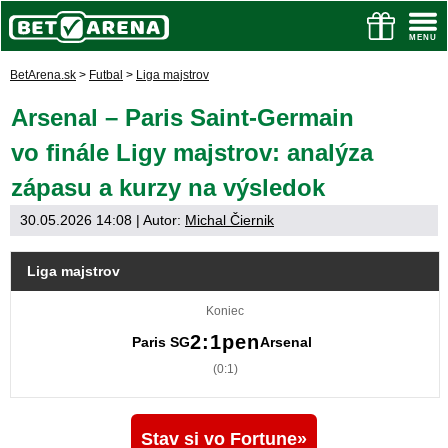
BetArena.sk
>
Futbal
>
Liga majstrov
Arsenal – Paris Saint-Germain
vo finále Ligy majstrov: analýza
zápasu a kurzy na výsledok
30.05.2026 14:08
| Autor:
Michal Čiernik
Liga majstrov
Koniec
2:1pen
Paris SG
Arsenal
(0:1)
Stav si vo Fortune