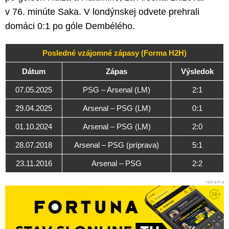
v 76. minúte Saka. V londýnskej odvete prehrali
domáci 0:1 po góle Dembélého.
Posledné vzájomné zápasy (Forma H2H)
Dátum
Zápas
Výsledok
07.05.2025
PSG – Arsenal (LM)
2:1
29.04.2025
Arsenal – PSG (LM)
0:1
01.10.2024
Arsenal – PSG (LM)
2:0
28.07.2018
Arsenal – PSG (príprava)
5:1
23.11.2016
Arsenal – PSG
2:2