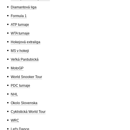
Diamantová liga
Formula 1
ATP turnaje
WTA turnaje
Hokejová extraliga
MS v hokeji
Veľká Pardubická
MotoGP
World Snooker Tour
PDC turnaje
NHL
Okolo Slovenska
Cyklistická World Tour
WRC
Let's Dance