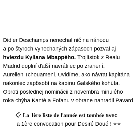
Didier Deschamps nenechal nič na náhodu
a po štyroch vynechaných zápasoch pozval aj
hviezdu Kyliana Mbappého.
Trojlístok z Realu
Madrid doplní ďalší navrátilec po zranení,
Aurelien Tchouameni. Uvidíme, ako návrat kapitána
nakoniec zapôsobí na kabínu Galského kohúta.
Oproti poslednej nominácii z novembra minulého
roka chýba Kanté a Fofanu v obrane nahradil Pavard.
📋 𝐋𝐚 𝟏𝐞̀𝐫𝐞 𝐥𝐢𝐬𝐭𝐞 𝐝𝐞 𝐥’𝐚𝐧𝐧𝐞́𝐞 𝐞𝐬𝐭 𝐭𝐨𝐦𝐛𝐞́𝐞 avec
la 1ère convocation pour Desiré Doué ! ⭐️⭐️