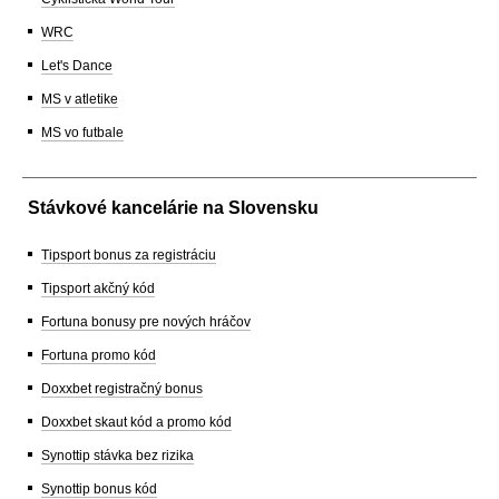
WRC
Let's Dance
MS v atletike
MS vo futbale
Stávkové kancelárie na Slovensku
Tipsport bonus za registráciu
Tipsport akčný kód
Fortuna bonusy pre nových hráčov
Fortuna promo kód
Doxxbet registračný bonus
Doxxbet skaut kód a promo kód
Synottip stávka bez rizika
Synottip bonus kód