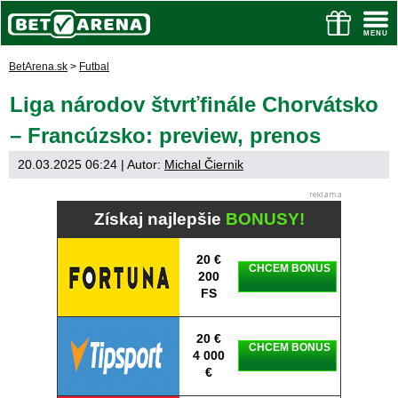
BetArena.sk
>
Futbal
Liga národov štvrťfinále Chorvátsko
– Francúzsko: preview, prenos
20.03.2025 06:24
| Autor:
Michal Čiernik
Získaj najlepšie
BONUSY!
20 €
CHCEM BONUS
200
FS
20 €
CHCEM BONUS
4 000
€