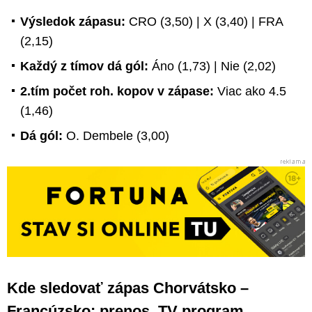
Výsledok zápasu:
CRO (3,50) | X (3,40) | FRA
(2,15)
Každý z tímov dá gól:
Áno (1,73) | Nie (2,02)
2.tím počet roh. kopov v zápase:
Viac ako 4.5
(1,46)
Dá gól:
O. Dembele (3,00)
Kde sledovať zápas Chorvátsko –
Francúzsko: prenos, TV program