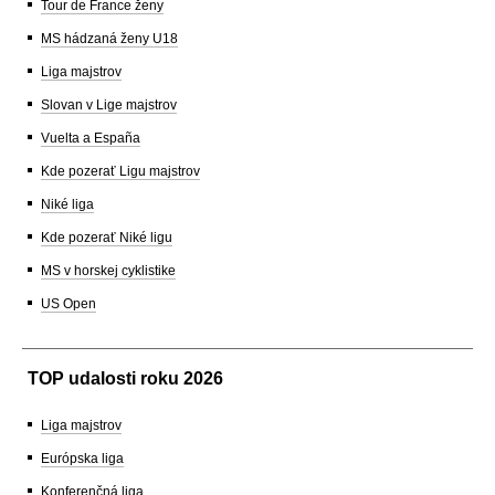
Tour de France ženy
MS hádzaná ženy U18
Liga majstrov
Slovan v Lige majstrov
Vuelta a España
Kde pozerať Ligu majstrov
Niké liga
Kde pozerať Niké ligu
MS v horskej cyklistike
US Open
TOP udalosti roku 2026
Liga majstrov
Európska liga
Konferenčná liga