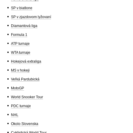
SP v biatlone
SP v zjazdovom lyžovaní
Diamantová liga
Formula 1
ATP turnaje
WTA turnaje
Hokejová extraliga
MS v hokeji
Veľká Pardubická
MotoGP
World Snooker Tour
PDC turnaje
NHL
Okolo Slovenska
Cyklistická World Tour