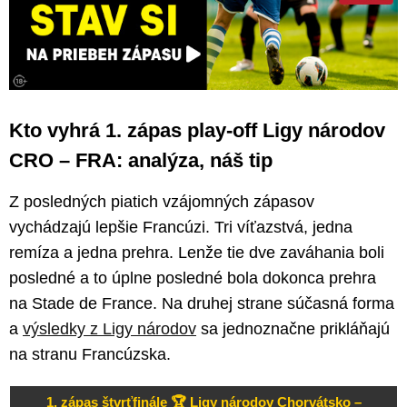
Kto vyhrá 1. zápas play-off Ligy národov
CRO – FRA: analýza, náš tip
Z posledných piatich vzájomných zápasov
vychádzajú lepšie Francúzi. Tri víťazstvá, jedna
remíza a jedna prehra. Lenže tie dve zaváhania boli
posledné a to úplne posledné bola dokonca prehra
na Stade de France. Na druhej strane súčasná forma
a
výsledky z Ligy národov
sa jednoznačne prikláňajú
na stranu Francúzska.
1. zápas štvrťfinále 🏆 Ligy národov Chorvátsko –