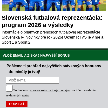
Slovenská futbalová reprezentácia:
program 2026 a výsledky
Informácie o priamych prenosoch futbalovej reprezentácie
Slovenska ► Novinky pre rok 2026! Okrem RTVS je v hre aj
Sport 1 a Sport 2.
VLOŽ EMAIL A ZÍSKAJ NAJVYŠŠÍ BONUS
Pošleme ti prehľad najvyšších stávkových bonusov
- do minúty je tvoj!
Súhlasím so
spracovaním osobných údajov
pre účel zasielania
reklamných správ