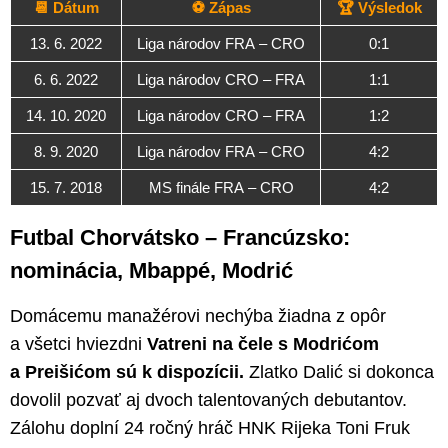
📆 Dátum
⚽ Zápas
🏆 Výsledok
13. 6. 2022
Liga národov FRA – CRO
0:1
6. 6. 2022
Liga národov CRO – FRA
1:1
14. 10. 2020
Liga národov CRO – FRA
1:2
8. 9. 2020
Liga národov FRA – CRO
4:2
15. 7. 2018
MS finále FRA – CRO
4:2
Futbal Chorvátsko – Francúzsko:
nominácia, Mbappé, Modrić
Domácemu manažérovi nechýba žiadna z opôr
a všetci hviezdni
Vatreni na čele s Modrićom
a Preišićom sú k dispozícii.
Zlatko Dalić si dokonca
dovolil pozvať aj dvoch talentovaných debutantov.
Zálohu doplní 24 ročný hráč HNK Rijeka Toni Fruk