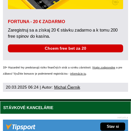
FORTUNA - 20 € ZADARMO
Zaregistruj sa a získaj 20 € stávku zadarmo a k tomu 200
free spinov do kasína.
Chcem free bet za 20
18+ Hazardné hry predstavujú riziko finančných strát a vzniku závislosti.
Hrajte zodpovedne
a pre
zábavu! Využitie bonusov je podmienené registráciou -
informácie tu
.
20.03.2025 06:24
| Autor:
Michal Čiernik
STÁVKOVÉ KANCELÁRIE
Stav si