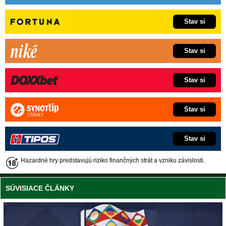
Stav si
Stav si
Stav si
Stav si
Stav si
Hazardné hry predstavujú riziko finančných strát a vzniku závislosti.
SÚVISIACE ČLÁNKY