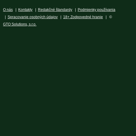
O nás
|
Kontakty
|
Redakčné štandardy
|
Podmienky používania
|
Spracovanie osobných údajov
|
18+ Zodpovedné hranie
| ©
GTO Solutions, s.r.o.