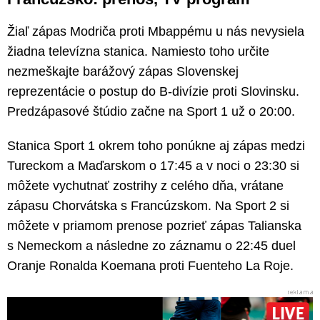
Žiaľ zápas Modriča proti Mbappému u nás nevysiela
žiadna televízna stanica. Namiesto toho určite
nezmeškajte barážový zápas Slovenskej
reprezentácie o postup do B-divízie proti Slovinsku.
Predzápasové štúdio začne na Sport 1 už o 20:00.
Stanica Sport 1 okrem toho ponúkne aj zápas medzi
Tureckom a Maďarskom o 17:45 a v noci o 23:30 si
môžete vychutnať zostrihy z celého dňa, vrátane
zápasu Chorvátska s Francúzskom. Na Sport 2 si
môžete v priamom prenose pozrieť zápas Talianska
s Nemeckom a následne zo záznamu o 22:45 duel
Oranje Ronalda Koemana proti Fuenteho La Roje.