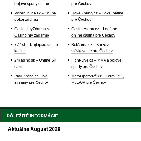
bojové športy online
pre Čechov
PokerOnline.sk – Online
HokejZpravy.cz – Hokej online
poker zdarma
pre Čechov
CasinoHryZdarma.sk –
CasinoArena.cz – Legálne
Casino hry zadarmo
online casina pre Čechov
777.sk – Najlepšie online
BetArena.cz – Kurzové
kasína
stávkovanie pre Čechov
24casino.sk – Online SK
Fight-Live.cz – MMA a bojové
casina
športy pre Čechov
Play-Arena.cz - live
MotorsportŽivě.cz – Formule 1,
streamy pre Čechov
MotoGP pre Čechov
DÔLEŽITÉ INFORMÁCIE
Aktuálne August 2026