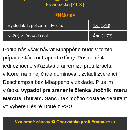
Francúzsko (20. 3.)
⭐Náš tip⭐
Výsledok 1. polčasu - dvojtip:
1X (1,40)
Každý z tímov dá gól:
Áno (1,73)
Podľa nás však návrat Mbappého bude v tomto
prípade skôr kontraproduktívny. Posledné 4
jednoznačné víťazstvá a aj remíza proti Izraelu,
v ktorej na plnej čiare dominovali, zvládli zverenci
Deschampsa bez Mbappého v základe. Plus im
v útoku
vypadol pre zranenie členka útočník Interu
Marcus Thuram.
Šancu tak možno dostane debutant
vo výbere Désiré Doué z PSG.
Vzájomné zápasy ⚽ Chorvátska proti Francúzsku