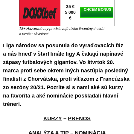
35 €
CHCEM BONUS
5 000
€
18+ Hazardné hry predstavujú riziko finančných strát
a vzniku závislosti.
Liga národov sa posunula do vyraďovacích fáz
a nás hneď v štvrťfinále ligy A čakajú napínavé
zápasy futbalových gigantov. Vo štvrtok 20.
marca proti sebe okrem iných nastúpia posledný
finalisti z Chorvátska, proti víťazom z Francúzska
zo sezóny 20/21. Pozrite si s nami aké sú kurzy
na favorita a aké nominácie poskladali hlavní
tréneri.
KURZY
–
PRENOS
ANALÝZA A TIP
–
NOMINÁCIA