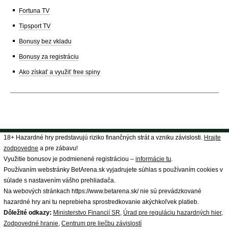
Fortuna TV
Tipsport TV
Bonusy bez vkladu
Bonusy za registráciu
Ako získať a využiť free spiny
18+ Hazardné hry predstavujú riziko finančných strát a vzniku závislosti.
Hrajte
zodpovedne
a pre zábavu!
Využitie bonusov je podmienené registráciou –
informácie tu
.
Používaním webstránky BetArena.sk vyjadrujete súhlas s používaním cookies v
súlade s nastavením vášho prehliadača.
Na webových stránkach https://www.betarena.sk/ nie sú prevádzkované
hazardné hry ani tu neprebieha sprostredkovanie akýchkoľvek platieb.
Dôležité odkazy:
Ministerstvo Financií SR
,
Úrad pre reguláciu hazardných hier
,
Zodpovedné hranie
,
Centrum pre liečbu závislostí