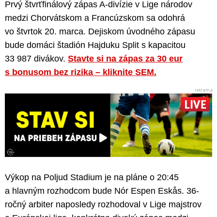
Prvý štvrťfinálový zápas A-divízie v Lige národov
medzi Chorvátskom a Francúzskom sa odohrá
vo štvrtok 20. marca. Dejiskom úvodného zápasu
bude domáci štadión Hajduku Split s kapacitou
33 987 divákov.
Stavte si na zápas za 30 eur
s bonusom bez rizika – kliknite SEM.
Výkop na Poljud Stadium je na pláne o 20:45
a hlavným rozhodcom bude Nór Espen Eskås. 36-
ročný arbiter naposledy rozhodoval v Lige majstrov