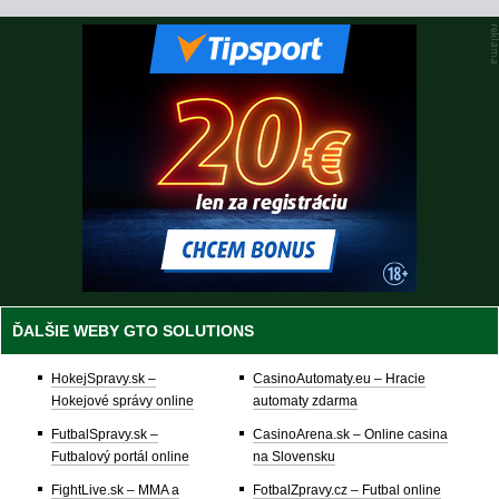
ĎALŠIE WEBY GTO SOLUTIONS
HokejSpravy.sk –
CasinoAutomaty.eu – Hracie
Hokejové správy online
automaty zdarma
FutbalSpravy.sk –
CasinoArena.sk – Online casina
Futbalový portál online
na Slovensku
FightLive.sk – MMA a
FotbalZpravy.cz – Futbal online