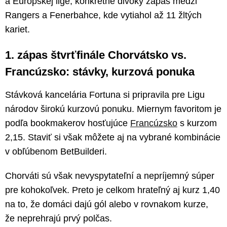
a Európskej lige, konkrétne divoký zápas medzi
Rangers a Fenerbahce, kde vytiahol až 11 žltých
kariet.
1. zápas štvrťfinále Chorvátsko vs.
Francúzsko: stávky, kurzová ponuka
Stávková kancelária Fortuna si pripravila pre Ligu
národov širokú kurzovú ponuku. Miernym favoritom je
podľa bookmakerov hosťujúce
Francúzsko
s kurzom
2,15. Staviť si však môžete aj na vybrané kombinácie
v obľúbenom BetBuilderi.
Chorváti sú však nevyspytateľní a nepríjemný súper
pre kohokoľvek. Preto je celkom hrateľný aj kurz 1,40
na to, že domáci dajú gól alebo v rovnakom kurze,
že neprehrajú prvý polčas.