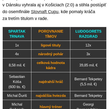
v Dánsku vyhrala aj v Košiciach (2:0) a stihla postúpiť
do osemfinále
Slovnaft Cupu
, kde pomaly kráča
za tretím titulom v rade.
SPARTAK
POROVNANIE
LUDOGORETS
TRNAVA
TÍMOV
RAZGRAD
1x
ligové tituly
12x
4x
národný pohár
3x
celková hodnota
8,58 mil. €
39,85 mil. €
kádra
Sebastian
Bernard Tekpetey
Kóša
najdrahší hráč
(5,5 mil. €)
(600 tis. €)
Michal Ďuriš
najväčšia hviezda
Bernard Tekpetey
Michal
Georgi
hlavný tréner