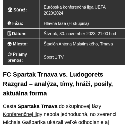
Európska konferenčná liga UEFA
🏆 Súťaž:
2023/2024
⚽ Fáza:
Hlavná fáza (H skupina)
🗓️ Dátum:
Štvrtok, 30. november 2023, 21:00 hod
🌍 Miesto:
Štadión Antona Malatinského, Trnava
📺 Priamy
Sport 1 TV
prenos:
FC Spartak Trnava vs. Ludogorets
Razgrad – analýza, tímy, hráči, posily,
aktuálna forma
Cesta
Spartaka Trnava
do skupinovej fázy
Konferenčnej ligy
nebola jednoduchá, no zverenci
Michala Gašparíka ukázali veľké odhodlanie aj