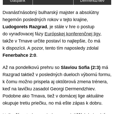
Gašparík
Dermendzhiev
Dvanásťnásobný bulharský majster a absolútny
hegemón posledných rokov v tejto krajine,
Ludogorets Razgrad
, je stále v hre o postup
do vyraďovacej fázy
Európskej konferenčnej ligy
,
takže v Trnave určite postaví to najlepšie, čo má
k dispozícii. A pozor, tento tím naposledy zdolal
Fenerbahce 2:0
.
Až na pondelkovú prehru so
Slaviou Sofia (2:3)
má
Razgrad taktiež v posledných dueloch výbornú formu,
k čomu možno prispela aj októbrová zmena trénera,
keď na lavičku zasadol Georgi Dermendzhiev.
Podobne ako Trnava, tiež v domácej lige aktuálne
okupuje tretiu priečku, no má ešte zápas k dobru.