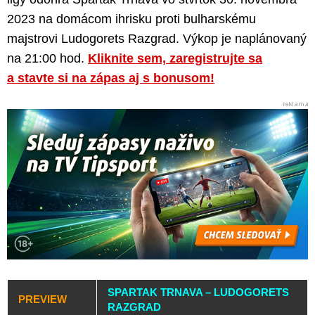
2023 na domácom ihrisku proti bulharskému
majstrovi Ludogorets Razgrad. Výkop je naplánovaný
na 21:00 hod.
Kliknite sem, zaregistrujte sa
a stavte si na zápas aj s bonusom!
SPARTAK TRNAVA – LUDOGORETS
PREVIEW
RAZGRAD