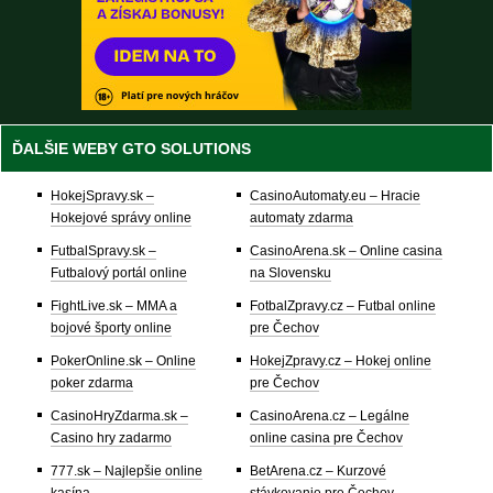
ĎALŠIE WEBY GTO SOLUTIONS
HokejSpravy.sk –
CasinoAutomaty.eu – Hracie
Hokejové správy online
automaty zdarma
FutbalSpravy.sk –
CasinoArena.sk – Online casina
Futbalový portál online
na Slovensku
FightLive.sk – MMA a
FotbalZpravy.cz – Futbal online
bojové športy online
pre Čechov
PokerOnline.sk – Online
HokejZpravy.cz – Hokej online
poker zdarma
pre Čechov
CasinoHryZdarma.sk –
CasinoArena.cz – Legálne
Casino hry zadarmo
online casina pre Čechov
777.sk – Najlepšie online
BetArena.cz – Kurzové