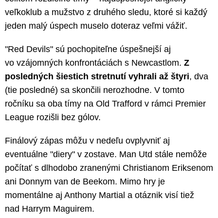
veľkoklub a mužstvo z druhého sledu, ktoré si každý
jeden malý úspech muselo doteraz veľmi vážiť.
"Red Devils" sú pochopiteľne úspešnejší aj
vo vzájomných konfrontáciách s Newcastlom.
Z
posledných šiestich stretnutí vyhrali až štyri
, dva
(tie posledné) sa skončili nerozhodne. V tomto
ročníku sa oba tímy na Old Trafford v rámci Premier
League rozišli bez gólov.
Finálový zápas môžu v nedeľu ovplyvniť aj
eventuálne "diery" v zostave. Man Utd stále nemôže
počítať s dlhodobo zranenými Christianom Eriksenom
ani Donnym van de Beekom. Mimo hry je
momentálne aj Anthony Martial a otáznik visí tiež
nad Harrym Maguirem.