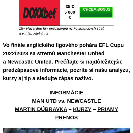
35 €
CHCEM BONUS
5 000
€
18+ Hazardné hry predstavujú riziko finančných strát
a vzniku závislosti.
Vo finále anglického ligového pohára EFL Cupu
2022/2023 sa stretnú Manchester United
a Newcastle United. Prečítajte si najdôležitejšie
predzápasové informácie, pozrite si našu analýzu,
kurzy aj tip a sledujte zápas naživo.
INFORMÁCIE
MAN UTD vs. NEWCASTLE
MARTIN DÚBRAVKA
–
KURZY
–
PRIAMY
PRENOS