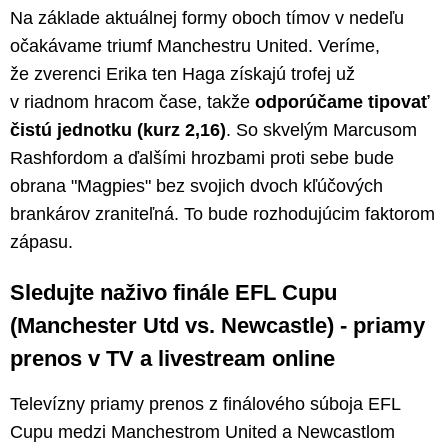
Na základe aktuálnej formy oboch tímov v nedeľu
očakávame triumf Manchestru United. Veríme,
že zverenci Erika ten Haga získajú trofej už
v riadnom hracom čase, takže
odporúčame tipovať
čistú jednotku (kurz 2,16)
. So skvelým Marcusom
Rashfordom a ďalšími hrozbami proti sebe bude
obrana "Magpies" bez svojich dvoch kľúčových
brankárov zraniteľná. To bude rozhodujúcim faktorom
zápasu.
Sledujte naživo finále EFL Cupu
(Manchester Utd vs. Newcastle) - priamy
prenos v TV a livestream online
Televízny priamy prenos z finálového súboja EFL
Cupu medzi Manchestrom United a Newcastlom