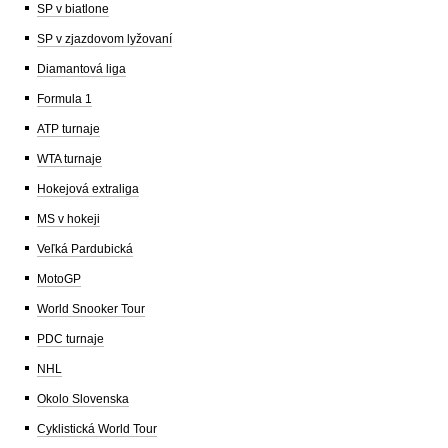
SP v biatlone
SP v zjazdovom lyžovaní
Diamantová liga
Formula 1
ATP turnaje
WTA turnaje
Hokejová extraliga
MS v hokeji
Veľká Pardubická
MotoGP
World Snooker Tour
PDC turnaje
NHL
Okolo Slovenska
Cyklistická World Tour