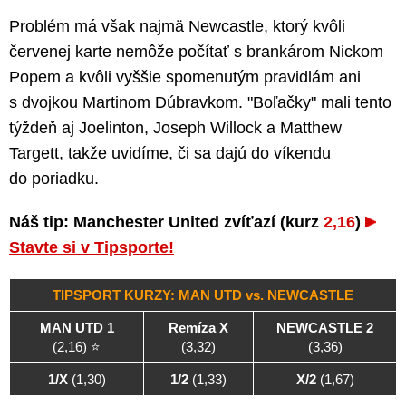
Problém má však najmä Newcastle, ktorý kvôli
červenej karte nemôže počítať s brankárom Nickom
Popem a kvôli vyššie spomenutým pravidlám ani
s dvojkou Martinom Dúbravkom. "Boľačky" mali tento
týždeň aj Joelinton, Joseph Willock a Matthew
Targett, takže uvidíme, či sa dajú do víkendu
do poriadku.
Náš tip: Manchester United zvíťazí (kurz
2,16
)
Stavte si v Tipsporte!
TIPSPORT KURZY: MAN UTD vs. NEWCASTLE
MAN UTD 1
Remíza X
NEWCASTLE 2
(2,16) ⭐
(3,32)
(3,36)
1/X
(1,30)
1/2
(1,33)
X/2
(1,67)