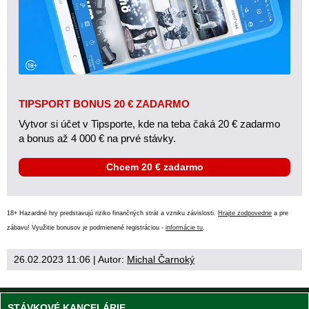
TIPSPORT BONUS 20 € ZADARMO
Vytvor si účet v Tipsporte, kde na teba čaká 20 € zadarmo
a bonus až 4 000 € na prvé stávky.
Chcem 20 € zadarmo
18+ Hazardné hry predstavujú riziko finančných strát a vzniku závislosti.
Hrajte zodpovedne
a pre
zábavu! Využitie bonusov je podmienené registráciou -
informácie tu
.
26.02.2023 11:06
| Autor:
Michal Čarnoký
STÁVKOVÉ KANCELÁRIE