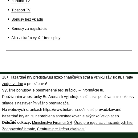
Fortuna TV
Tipsport TV
Bonusy bez vkladu
Bonusy za registráciu
Ako získať a využiť free spiny
18+ Hazardné hry predstavujú riziko finančných strát a vzniku závislosti.
Hrajte
zodpovedne
a pre zábavu!
Využitie bonusov je podmienené registráciou –
informácie tu
.
Používaním webstránky BetArena.sk vyjadrujete súhlas s používaním cookies v
súlade s nastavením vášho prehliadača.
Na webových stránkach https://www.betarena.sk/ nie sú prevádzkované
hazardné hry ani tu neprebieha sprostredkovanie akýchkoľvek platieb.
Dôležité odkazy:
Ministerstvo Financií SR
,
Úrad pre reguláciu hazardných hier
,
Zodpovedné hranie
,
Centrum pre liečbu závislostí