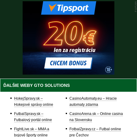
ĎALŠIE WEBY GTO SOLUTIONS
HokejSpravy.sk –
CasinoAutomaty.eu – Hracie
Hokejové správy online
automaty zdarma
FutbalSpravy.sk –
CasinoArena.sk – Online casina
Futbalový portál online
na Slovensku
FightLive.sk – MMA a
FotbalZpravy.cz – Futbal online
bojové športy online
pre Čechov