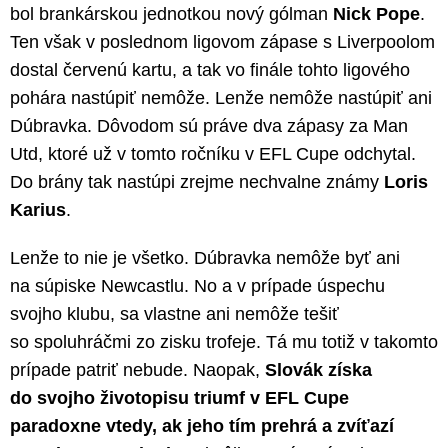
bol brankárskou jednotkou nový gólman
Nick Pope
.
Ten však v poslednom ligovom zápase s Liverpoolom
dostal červenú kartu, a tak vo finále tohto ligového
pohára nastúpiť nemôže. Lenže nemôže nastúpiť ani
Dúbravka. Dôvodom sú práve dva zápasy za Man
Utd, ktoré už v tomto ročníku v EFL Cupe odchytal.
Do brány tak nastúpi zrejme nechvalne známy
Loris
Karius
.
Lenže to nie je všetko. Dúbravka nemôže byť ani
na súpiske Newcastlu. No a v prípade úspechu
svojho klubu, sa vlastne ani nemôže tešiť
so spoluhráčmi zo zisku trofeje. Tá mu totiž v takomto
prípade patriť nebude. Naopak,
Slovák získa
do svojho životopisu triumf v EFL Cupe
paradoxne vtedy, ak jeho tím prehrá a zvíťazí