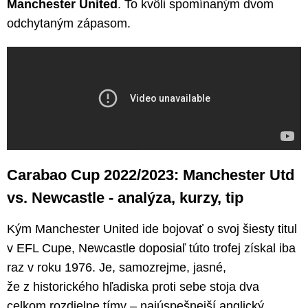
Manchester United
. To kvôli spomínaným dvom
odchytaným zápasom.
Carabao Cup 2022/2023: Manchester Utd
vs. Newcastle - analýza, kurzy, tip
Kým Manchester United ide bojovať o svoj šiesty titul
v EFL Cupe, Newcastle doposiaľ túto trofej získal iba
raz v roku 1976. Je, samozrejme, jasné,
že z historického hľadiska proti sebe stoja dva
celkom rozdielne tímy – najúspešnejší anglický