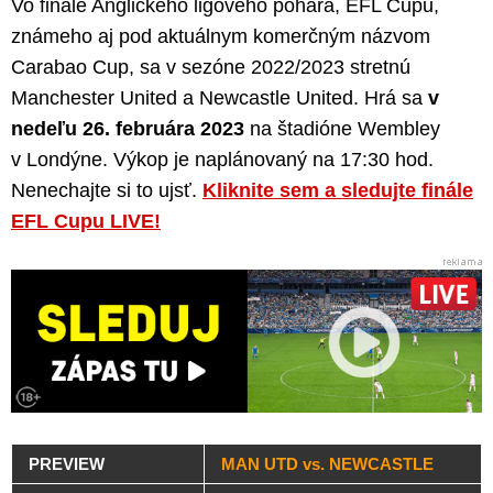
Vo finále Anglického ligového pohára, EFL Cupu,
známeho aj pod aktuálnym komerčným názvom
Carabao Cup, sa v sezóne 2022/2023 stretnú
Manchester United a Newcastle United. Hrá sa
v
nedeľu 26. februára 2023
na štadióne Wembley
v Londýne. Výkop je naplánovaný na 17:30 hod.
Nenechajte si to ujsť.
Kliknite sem a sledujte finále
EFL Cupu LIVE!
PREVIEW
MAN UTD vs. NEWCASTLE