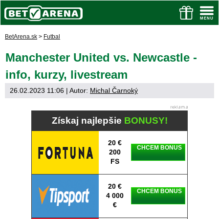
BetArena.sk
>
Futbal
Manchester United vs. Newcastle -
info, kurzy, livestream
26.02.2023 11:06
| Autor:
Michal Čarnoký
Získaj najlepšie
BONUSY!
20 €
CHCEM BONUS
200
FS
20 €
CHCEM BONUS
4 000
€