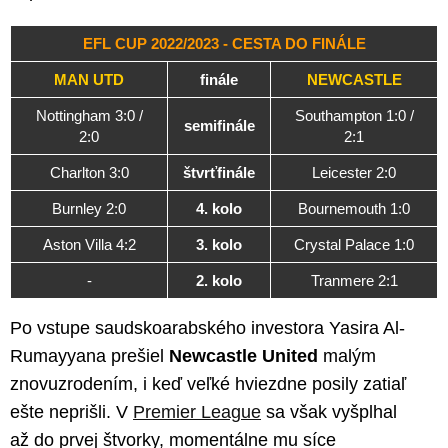
EFL CUP 2022/2023 - CESTA DO FINÁLE
MAN UTD
finále
NEWCASTLE
Nottingham 3:0 /
Southampton 1:0 /
semifinále
2:0
2:1
Charlton 3:0
štvrťfinále
Leicester 2:0
Burnley 2:0
4. kolo
Bournemouth 1:0
Aston Villa 4:2
3. kolo
Crystal Palace 1:0
-
2. kolo
Tranmere 2:1
Po vstupe saudskoarabského investora Yasira Al-
Rumayyana prešiel
Newcastle United
malým
znovuzrodením, i keď veľké hviezdne posily zatiaľ
ešte neprišli. V
Premier League
sa však vyšplhal
až do prvej štvorky, momentálne mu síce