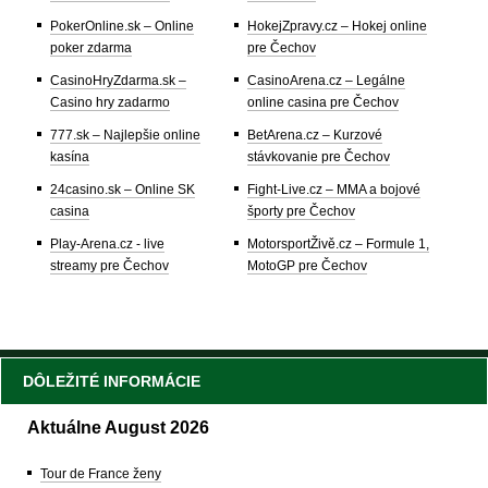
PokerOnline.sk – Online
HokejZpravy.cz – Hokej online
poker zdarma
pre Čechov
CasinoHryZdarma.sk –
CasinoArena.cz – Legálne
Casino hry zadarmo
online casina pre Čechov
777.sk – Najlepšie online
BetArena.cz – Kurzové
kasína
stávkovanie pre Čechov
24casino.sk – Online SK
Fight-Live.cz – MMA a bojové
casina
športy pre Čechov
Play-Arena.cz - live
MotorsportŽivě.cz – Formule 1,
streamy pre Čechov
MotoGP pre Čechov
DÔLEŽITÉ INFORMÁCIE
Aktuálne August 2026
Tour de France ženy