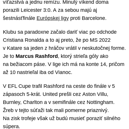
víťazstvá a jednu remízu. Minulý víkend doma
porazili Leicester 3:0. A za sebou majú aj
šestnásťfinále
Európskej ligy
proti Barcelone.
Klubu sa paradoxne začalo dariť viac po odchode
Cristiana Ronalda a to aj preto, že po MS 2022
v Katare sa jeden z hráčov vrátil v neskutočnej forme.
Je to
Marcus Rashford
, ktorý strieľa góly ako
na bežiacom páse. V lige ich má na konte 14, pričom
až 10 nastrieľal iba od Vianoc.
V EFL Cupe trafil Rashford na ceste do finále v 5
zápasoch 5-krát. United prešli cez Aston Villu,
Burnley, Charlton a v semifinále cez Nottingham.
Žreb v tejto súťaži tak mali pomerne priaznivý.
Na zisk trofeje však už budú musieť poraziť silného
súpera.