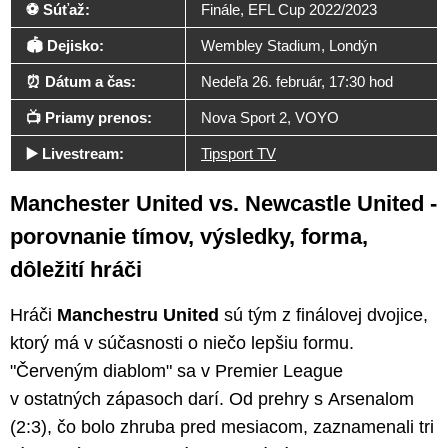
⚽ Súťaž:
Finále, EFL Cup 2022/2023
🏟️ Dejisko:
Wembley Stadium, Londýn
⏰ Dátum a čas:
Nedeľa 26. február, 17:30 hod
📺 Priamy prenos:
Nova Sport 2, VOYO
▶️ Livestream:
Tipsport TV
Manchester United vs. Newcastle United -
porovnanie tímov, výsledky, forma,
dôležití hráči
Hráči
Manchestru United
sú tým z finálovej dvojice,
ktorý má v súčasnosti o niečo lepšiu formu.
"Červeným diablom" sa v Premier League
v ostatných zápasoch darí. Od prehry s Arsenalom
(2:3), čo bolo zhruba pred mesiacom, zaznamenali tri