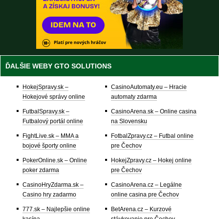
ĎALŠIE WEBY GTO SOLUTIONS
HokejSpravy.sk –
CasinoAutomaty.eu – Hracie
Hokejové správy online
automaty zdarma
FutbalSpravy.sk –
CasinoArena.sk – Online casina
Futbalový portál online
na Slovensku
FightLive.sk – MMA a
FotbalZpravy.cz – Futbal online
bojové športy online
pre Čechov
PokerOnline.sk – Online
HokejZpravy.cz – Hokej online
poker zdarma
pre Čechov
CasinoHryZdarma.sk –
CasinoArena.cz – Legálne
Casino hry zadarmo
online casina pre Čechov
777.sk – Najlepšie online
BetArena.cz – Kurzové