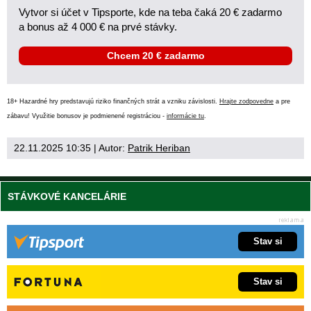
Vytvor si účet v Tipsporte, kde na teba čaká 20 € zadarmo
a bonus až 4 000 € na prvé stávky.
Chcem 20 € zadarmo
18+ Hazardné hry predstavujú riziko finančných strát a vzniku závislosti.
Hrajte zodpovedne
a pre
zábavu! Využitie bonusov je podmienené registráciou -
informácie tu
.
22.11.2025 10:35
| Autor:
Patrik Heriban
STÁVKOVÉ KANCELÁRIE
Stav si
Stav si