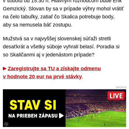
v sobotu od 15:30 h. Hlavným rozhodcom bude Erik
Gemzický. Slovan by sa v prípade výhry mohol vrátiť
na čelo tabuľky, zatiaľ čo Skalica potrebuje body,
aby sa nemusela báť zostupu.
Mužstvá sa v najvyššej slovenskej súťaži stretli
desaťkrát a všetky súboje vyhrali belasí. Poradia si
so Skaličanmi aj v jedenástom prípade?
Zaregistrujte sa TU a získajte odmenu
v hodnote 20 eur na prvé stávky
.