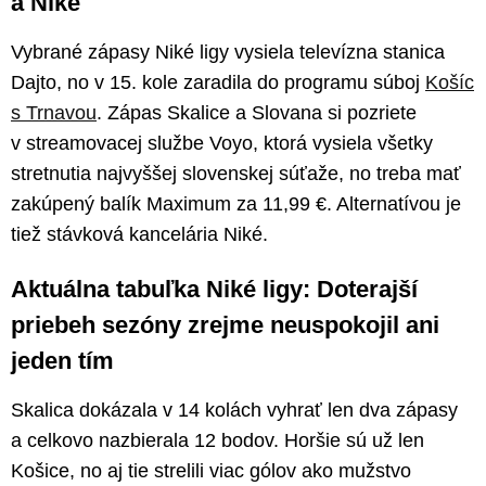
a Niké
Vybrané zápasy Niké ligy vysiela televízna stanica
Dajto, no v 15. kole zaradila do programu súboj
Košíc
s Trnavou
. Zápas Skalice a Slovana si pozriete
v streamovacej službe Voyo, ktorá vysiela všetky
stretnutia najvyššej slovenskej súťaže, no treba mať
zakúpený balík Maximum za 11,99 €. Alternatívou je
tiež stávková kancelária Niké.
Aktuálna tabuľka Niké ligy: Doterajší
priebeh sezóny zrejme neuspokojil ani
jeden tím
Skalica dokázala v 14 kolách vyhrať len dva zápasy
a celkovo nazbierala 12 bodov. Horšie sú už len
Košice, no aj tie strelili viac gólov ako mužstvo