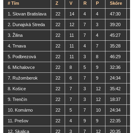
#
Tím
Z
V
R
P
Skóre
1. Slovan Bratislava
22
14
4
4
47:30
2. Dunajská Streda
22
12
7
3
39:20
3. Žilina
22
11
7
4
45:27
4. Trnava
22
11
4
7
35:28
5. Podbrezová
22
11
3
8
46:29
6. Michalovce
22
8
5
9
32:36
7. Ružomberok
22
6
7
9
24:34
8. Košice
22
7
3
12
35:42
9. Trenčín
22
7
3
12
18:37
10. Komárno
22
5
7
10
24:34
11. Prešov
22
4
9
9
22:35
12. Skalica
22
3
7
12
20:35