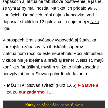
zápasoch aj aktuálne tabuľkové postavenie je jasné,
že vyhrať by mali hostia. Na tiket ich pridalo 99 %
tipujúcich. Domácich trápi najmä koncovka, veď
doposiaľ strelili len 12 gólov, čo je najmenej v
Niké
lige
.
V prospech Bratislavčanov vypovedá aj štatistika
vonkajších zápasov. Na ihriskách súperov
v aktuálnom ročníku ešte neprehrali. Hoci atmosféra
v klube nie je ideálna a hráči aj tréner Weiss st. majú
konflikt s fanúšikmi, myslím si, že to nijak zásadne
neovplyvní hru a Slovan potvrdí rolu favorita.
MÔJ TIP:
Slovan zvíťazí (kurz 1,65)
Stavte si
za 20 eur zadarmo TU
.
Kurzy na zápas Skalica vs. Slovan