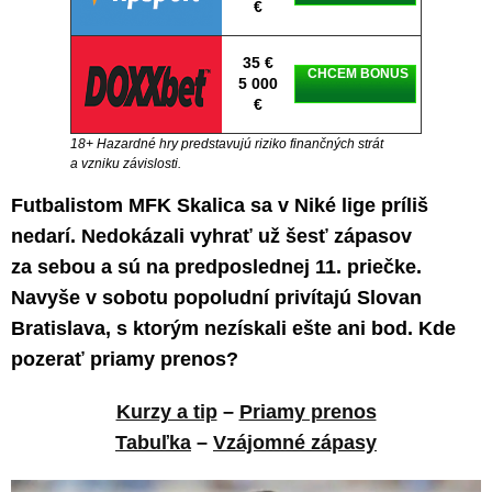
€
35 €
CHCEM BONUS
5 000
€
18+ Hazardné hry predstavujú riziko finančných strát
a vzniku závislosti.
Futbalistom MFK Skalica sa v Niké lige príliš
nedarí. Nedokázali vyhrať už šesť zápasov
za sebou a sú na predposlednej 11. priečke.
Navyše v sobotu popoludní privítajú Slovan
Bratislava, s ktorým nezískali ešte ani bod. Kde
pozerať priamy prenos?
Kurzy a tip
–
Priamy prenos
Tabuľka
–
Vzájomné zápasy