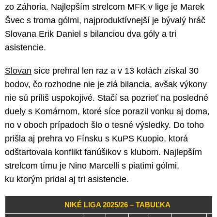
zo Záhoria. Najlepším strelcom MFK v lige je Marek
Švec s troma gólmi, najproduktívnejší je bývalý hráč
Slovana Erik Daniel s bilanciou dva góly a tri
asistencie.
Slovan
síce prehral len raz a v 13 kolách získal 30
bodov, čo rozhodne nie je zlá bilancia, avšak výkony
nie sú príliš uspokojivé. Stačí sa pozrieť na posledné
duely s Komárnom, ktoré síce porazil vonku aj doma,
no v oboch prípadoch šlo o tesné výsledky. Do toho
prišla aj prehra vo Fínsku s KuPS Kuopio, ktorá
odštartovala konflikt fanúšikov s klubom. Najlepším
strelcom tímu je Nino Marcelli s piatimi gólmi,
ku ktorým pridal aj tri asistencie.
NIKÉ LIGA 2025/26 – TABUĽKA