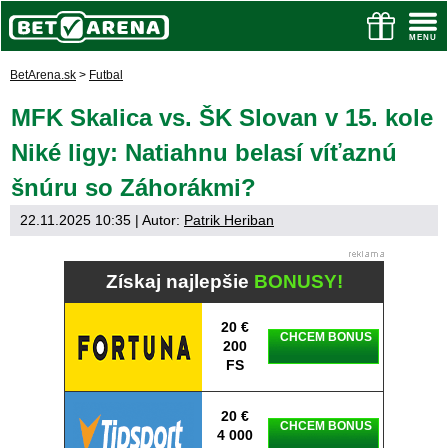
BetArena.sk
>
Futbal
MFK Skalica vs. ŠK Slovan v 15. kole
Niké ligy: Natiahnu belasí víťaznú
šnúru so Záhorákmi?
22.11.2025 10:35
| Autor:
Patrik Heriban
Získaj najlepšie
BONUSY!
20 €
CHCEM BONUS
200
FS
20 €
CHCEM BONUS
4 000