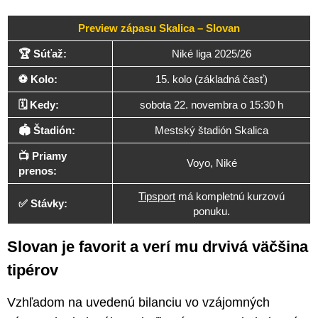
Preview zápasu Skalica – Slovan
🏆 Súťaž:
Niké liga 2025/26
⚽ Kolo:
15. kolo (základná časť)
🗓️ Kedy:
sobota 22. novembra o 15:30 h
🏟️ Štadión:
Mestský štadión Skalica
📺 Priamy
Voyo, Niké
prenos:
Tipsport
má kompletnú kurzovú
✅ Stávky:
ponuku.
Slovan je favorit a verí mu drvivá väčšina
tipérov
Vzhľadom na uvedenú bilanciu vo vzájomných