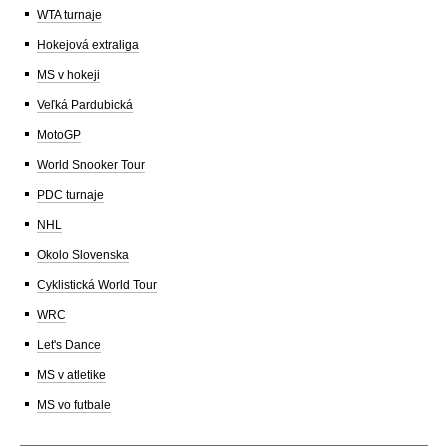
WTA turnaje
Hokejová extraliga
MS v hokeji
Veľká Pardubická
MotoGP
World Snooker Tour
PDC turnaje
NHL
Okolo Slovenska
Cyklistická World Tour
WRC
Let's Dance
MS v atletike
MS vo futbale