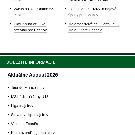
kasína
stávkovanie pre Čechov
24casino.sk – Online SK
Fight-Live.cz – MMA a bojové
casina
športy pre Čechov
Play-Arena.cz - live
MotorsportŽivě.cz – Formule 1,
streamy pre Čechov
MotoGP pre Čechov
DÔLEŽITÉ INFORMÁCIE
Aktuálne August 2026
Tour de France ženy
MS hádzaná ženy U18
Liga majstrov
Slovan v Lige majstrov
Vuelta a España
Kde pozerať Ligu majstrov