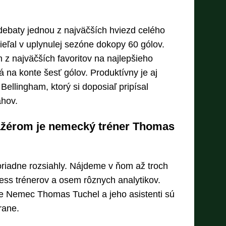
debaty jednou z najväčších hviezd celého
eľal v uplynulej sezóne dokopy 60 gólov.
m z najväčších favoritov na najlepšieho
á na konte šesť gólov. Produktívny je aj
Bellingham, ktorý si doposiaľ pripísal
ahov.
ažérom je nemecký tréner Thomas
oriadne rozsiahly. Nájdeme v ňom až troch
ness trénerov a osem rôznych analytikov.
e Nemec Thomas Tuchel a jeho asistenti sú
rane.