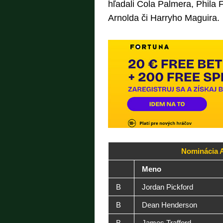
hľadali Cola Palmera, Phila
Arnolda či Harryho Maguira.
Nominácia A
Meno
B
Jordan Pickford
B
Dean Henderson
B
James Trafford