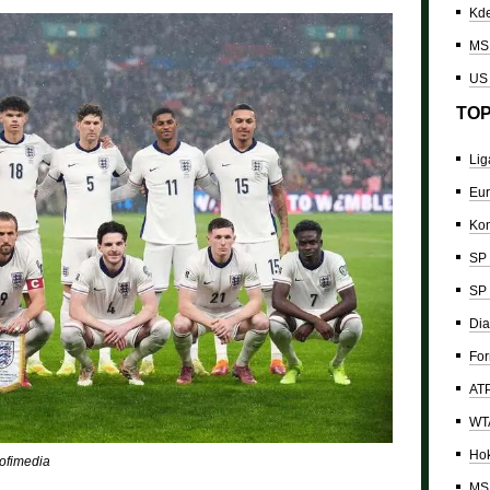
Kde
MS 
US
TOP
Lig
Eur
Kon
SP 
SP 
Dia
For
ATP
WTA
Hok
rofimedia
MS 