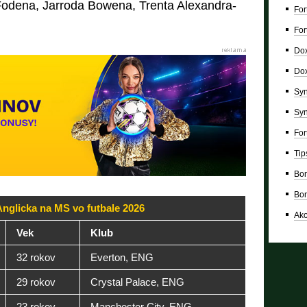
 Fodena, Jarroda Bowena, Trenta Alexandra-
For
For
Dox
Dox
Syn
Syn
For
Tip
Bon
Bon
nglicka na MS vo futbale 2026
Ako
Vek
Klub
32 rokov
Everton, ENG
29 rokov
Crystal Palace, ENG
23 rokov
Manchester City, ENG