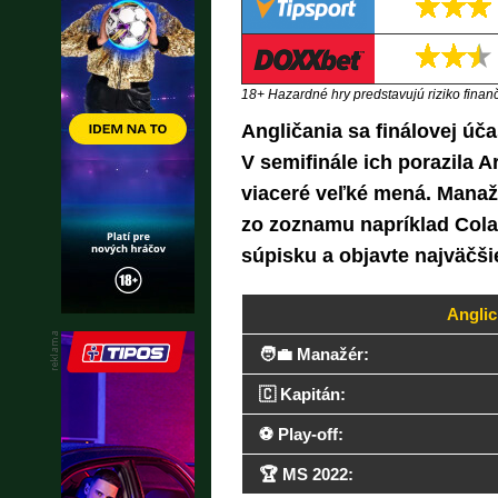
18+ Hazardné hry predstavujú riziko finančn
Angličania sa finálovej úč
V semifinále ich porazila 
viaceré veľké mená. Manaž
zo zoznamu napríklad Cola 
súpisku a objavte najväčši
Anglic
🧑‍💼 Manažér:
🇨 Kapitán:
⚽️ Play-off:
🏆 MS 2022: