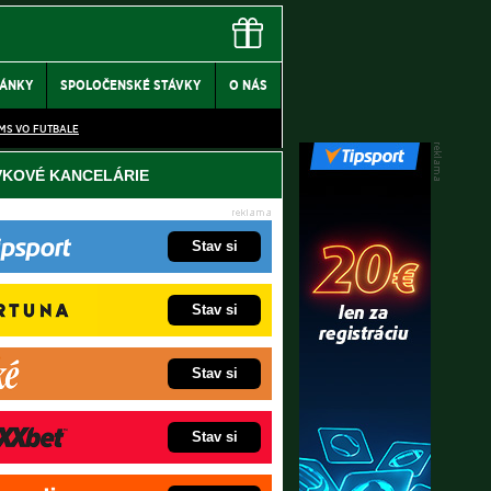
LÁNKY
SPOLOČENSKÉ STÁVKY
O NÁS
MS VO FUTBALE
VKOVÉ KANCELÁRIE
Stav si
Stav si
Stav si
Stav si