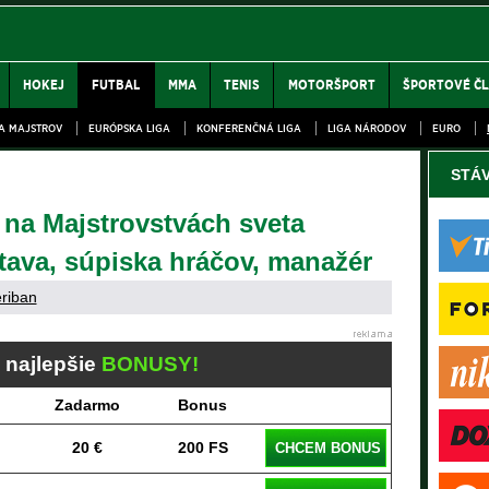
HOKEJ
FUTBAL
MMA
TENIS
MOTORŠPORT
ŠPORTOVÉ Č
GA MAJSTROV
EURÓPSKA LIGA
KONFERENČNÁ LIGA
LIGA NÁRODOV
EURO
STÁ
na Majstrovstvách sveta
stava, súpiska hráčov, manažér
eriban
j najlepšie
BONUSY!
Zadarmo
Bonus
20 €
200 FS
CHCEM BONUS