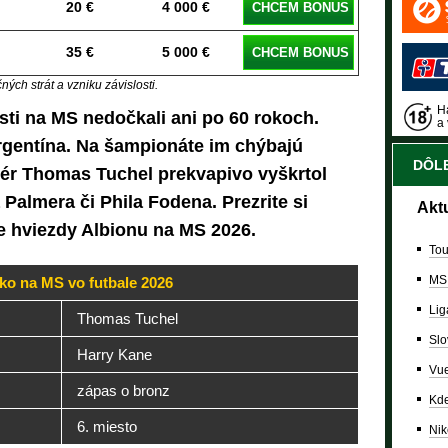
20 €
4 000 €
CHCEM BONUS
35 €
5 000 €
CHCEM BONUS
ých strát a vzniku závislosti.
Ha
asti na MS nedočkali ani po 60 rokoch.
a 
Argentína. Na šampionáte im chýbajú
DÔLE
ér Thomas Tuchel prekvapivo vyškrtol
Palmera či Phila Fodena. Prezrite si
Akt
e hviezdy Albionu na MS 2026.
Tou
MS
ko na MS vo futbale 2026
Lig
Thomas Tuchel
Slo
Harry Kane
Vue
zápas o bronz
Kde
6. miesto
Nik