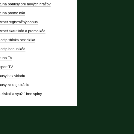
tuna bonusy pre nových hráčov
tuna promo kód
xbet registračný bonus
xbet skaut kód a promo kód
ottip stávka bez rizika
ottip bonus kód
tuna TV
sport TV
usy bez vkladu
usy za registráciu
 získať a využiť free spiny