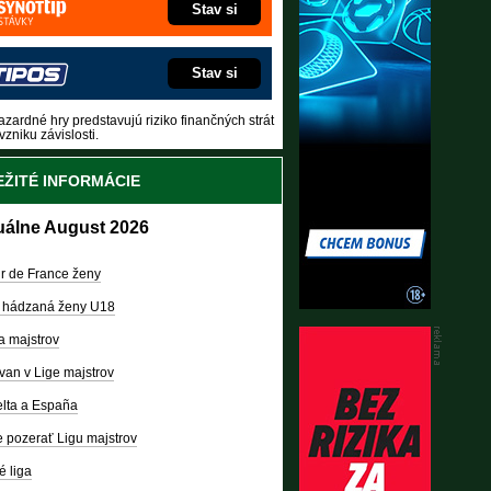
Stav si
Stav si
zardné hry predstavujú riziko finančných strát
vzniku závislosti.
ŽITÉ INFORMÁCIE
uálne August 2026
r de France ženy
 hádzaná ženy U18
a majstrov
van v Lige majstrov
lta a España
 pozerať Ligu majstrov
é liga