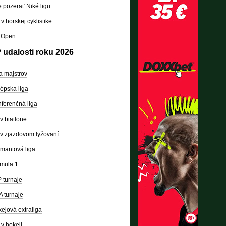
 pozerať Niké ligu
v horskej cyklistike
 Open
 udalosti roku 2026
a majstrov
ópska liga
ferenčná liga
v biatlone
v zjazdovom lyžovaní
mantová liga
mula 1
 turnaje
 turnaje
ejová extraliga
v hokeji