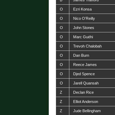
O
Ezri Konsa
O
Nico O'Reilly
O
John Stones
O
Marc Guéhi
O
Trevoh Chalobah
O
Dan Burn
O
Reece James
O
Djed Spence
O
Jarell Quansah
Z
Declan Rice
Z
Elliot Anderson
Z
Jude Bellingham