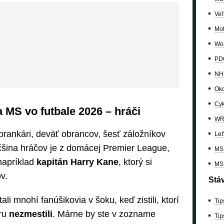
Veľ
Mo
Wor
PDC
NH
Oko
Cyk
 MS vo futbale 2026 – hráči
W
 brankári, deväť obrancov, šesť záložníkov
Let
čšina hráčov je z domácej Premier League,
MS 
napríklad
kapitán Harry Kane
, ktorý si
MS 
v.
Stá
li mnohí fanúšikovia v šoku, keď zistili, ktorí
Tip
eru
nezmestili
. Márne by ste v zozname
Tip