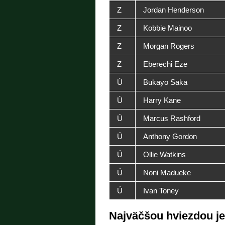
Z
Jordan Henderson
Z
Kobbie Mainoo
Z
Morgan Rogers
Z
Eberechi Eze
Ú
Bukayo Saka
Ú
Harry Kane
Ú
Marcus Rashford
Ú
Anthony Gordon
Ú
Ollie Watkins
Ú
Noni Madueke
Ú
Ivan Toney
Najväčšou hviezdou je 