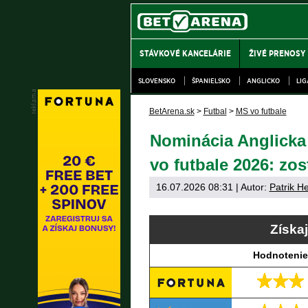
STÁVKOVÉ KANCELÁRIE
ŽIVÉ PRENOSY
SLOVENSKO
ŠPANIELSKO
ANGLICKO
LI
BetArena.sk
>
Futbal
>
MS vo futbale
Nominácia Anglicka 
vo futbale 2026: zo
16.07.2026 08:31
| Autor:
Patrik H
Získa
Hodnotenie