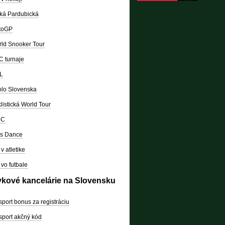
ká Pardubická
toGP
ld Snooker Tour
 turnaje
L
lo Slovenska
listická World Tour
RC
's Dance
v atletike
vo futbale
vkové kancelárie na Slovensku
sport bonus za registráciu
sport akčný kód