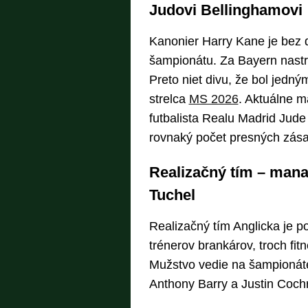
Judovi Bellinghamovi
Kanonier Harry Kane je bez 
šampionátu. Za Bayern nastri
Preto niet divu, že bol jedný
strelca
MS 2026
. Aktuálne m
futbalista Realu Madrid Jude 
rovnaký počet presných zás
Realizačný tím – man
Tuchel
Realizačný tím Anglicka je p
trénerov brankárov, troch fit
Mužstvo vedie na šampionát
Anthony Barry a Justin Coch