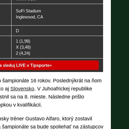
SoFi Stadium
Inglewood, CA
D
1 (1,98)
X (3,48)
2 (4,24)
 a sleduj LIVE v Tipsporte
m šampionáte 16 rokov. Poslednýkrát na ňom
ko aj
Slovensko
. V Juhoafrickej republike
stnil sa na 8. mieste. Následne prišlo
kou v kvalifikácii.
sky tréner Gustavo Alfaro, ktorý zostavil
 šampionáte sa bude spoliehať na zástupcov