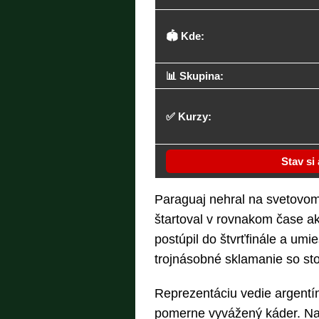
🏟️ Kde:
📊 Skupina:
✅ Kurzy:
Stav si
Paraguaj nehral na svetovo
štartoval v rovnakom čase a
postúpil do štvrťfinále a umie
trojnásobné sklamanie so stop
Reprezentáciu vedie argentín
pomerne vyvážený káder. Na