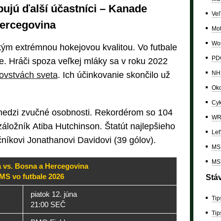
pujú ďalší účastníci – Kanade
Veľ
Hercegovina
Mo
Wor
m extrémnou hokejovou kvalitou. Vo futbale
PDC
ne. Hráči spoza veľkej mláky sa v roku 2022
NH
ovstvách sveta
. Ich účinkovanie skončilo už
Oko
Cyk
a medzi zvučné osobnosti. Rekordérom so 104
W
záložník Atiba Hutchinson. Štatút najlepšieho
Let
čníkovi Jonathanovi Davidovi (39 gólov).
MS 
MS 
 vs. Bosna a Hercegovina
MS vo futbale 2026
Stá
piatok 12. júna
Tip
21:00 SEČ
Tip