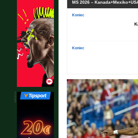
MS 2026 – Kanada+Mexiko+USA
Koniec
K
Koniec