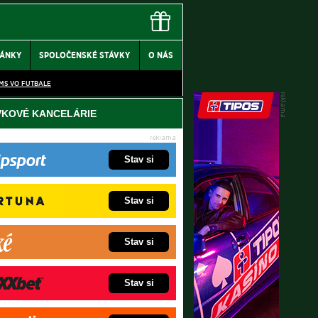
LÁNKY
SPOLOČENSKÉ STÁVKY
O NÁS
MS VO FUTBALE
VKOVÉ KANCELÁRIE
Stav si
Stav si
Stav si
Stav si