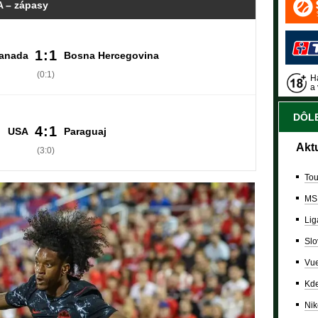
 – zápasy
1:1
anada
Bosna Hercegovina
(0:1)
Ha
a 
DÔLE
4:1
USA
Paraguaj
Akt
(3:0)
Tou
MS
Lig
Slo
Vue
Kde
Nik