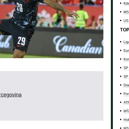
Kde
MS 
US
TOP
Lig
Eur
Kon
SP 
SP 
Dia
For
rcegovina
ATP
WTA
Hok
MS 