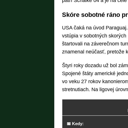
patrí Schalke 04 a je na čele 
Skóre sobotné ráno pr
USA čaká na úvod Paraguaj.
vstúpia v sobotných skorých
štartovali na záverečnom tu
znamenal neúčasť, pretože kva
Štyri roky dozadu už bol zám
Spojené štáty americké jednou
vo veku 27 rokov kanonierom 
stretnutiach. Na ligovej úrov
📅 Kedy: