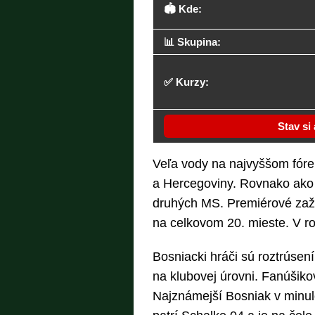
🏟️ Kde:
📊 Skupina:
✅ Kurzy:
Stav si
Veľa vody na najvyššom fóre 
a Hercegoviny. Rovnako ako z
druhých MS. Premiérové zažili
na celkovom 20. mieste. V ro
Bosniacki hráči sú roztrúsen
na klubovej úrovni. Fanúšik
Najznámejší Bosniak v minul