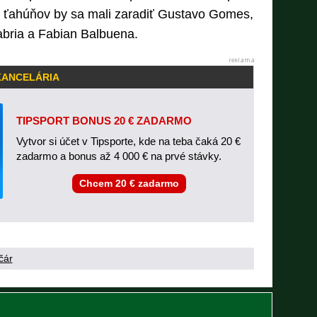
i ťahúňov by sa mali zaradiť Gustavo Gomes,
abria a Fabian Balbuena.
KANCELÁRIA
TIPSPORT BONUS 20 € ZADARMO
Vytvor si účet v Tipsporte, kde na teba čaká 20 €
zadarmo a bonus až 4 000 € na prvé stávky.
Chcem 20 € zadarmo
čár