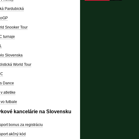
ká Pardubická
toGP
ld Snooker Tour
 turnaje
L
lo Slovenska
listická World Tour
RC
's Dance
v atletike
vo futbale
vkové kancelárie na Slovensku
sport bonus za registráciu
sport akčný kód