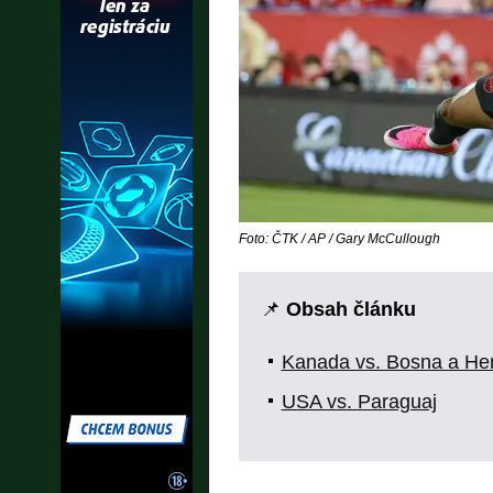
Foto: ČTK / AP / Gary McCullough
📌
Obsah článku
Kanada vs. Bosna a He
USA vs. Paraguaj