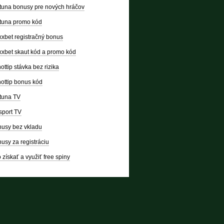
tuna bonusy pre nových hráčov
tuna promo kód
xbet registračný bonus
xbet skaut kód a promo kód
ottip stávka bez rizika
ottip bonus kód
tuna TV
sport TV
usy bez vkladu
usy za registráciu
 získať a využiť free spiny