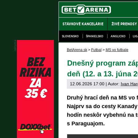
STÁVKOVÉ KANCELÁRIE
ŽIVÉ PRENOSY
SLOVENSKO
ŠPANIELSKO
ANGLICKO
LI
BetArena.sk
>
Futbal
>
MS vo futbale
Dnešný program zápa
deň (12. a 13. júna 
12.06.2026 17:00
| Autor:
Ivan Har
Druhý hrací deň na MS vo 
Najprv sa do cesty Kanady
hodín neskôr vybehnú na t
s Paraguajom.