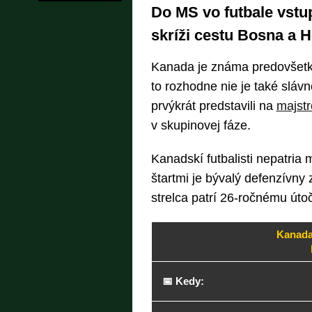
Do MS vo futbale vstu
skríži cestu Bosna a 
Kanada je známa predovšetký
to rozhodne nie je také sláv
prvýkrát predstavili na
majstr
v skupinovej fáze.
Kanadskí futbalisti nepatri
štartmi je bývalý defenzívny 
strelca patrí 26-ročnému úto
Kanada
📅 Kedy: