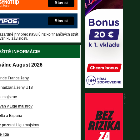
Stav si
Stav si
zardné hry predstavujú riziko finančných strát
vzniku závislosti.
ŽITÉ INFORMÁCIE
uálne August 2026
r de France ženy
 hádzaná ženy U18
a majstrov
van v Lige majstrov
lta a España
 pozerať Ligu majstrov
é liga