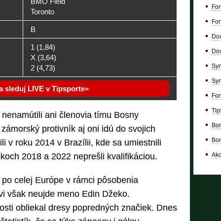
BMO Field
For
Toronto
For
B
Dox
1 (1,84)
Dox
X (3,64)
Syn
2 (4,73)
Syn
 a sleduj LIVE v Tipsporte
For
Tip
nenamútili ani členovia tímu Bosny
Bon
ámorský protivník aj oni idú do svojich
Bon
 v roku 2014 v Brazílii, kde sa umiestnili
Ako
koch 2018 a 2022 neprešli kvalifikáciou.
í po celej Európe v rámci pôsobenia
ovi však neujde meno Edin Džeko.
osti obliekal dresy popredných značiek. Dnes