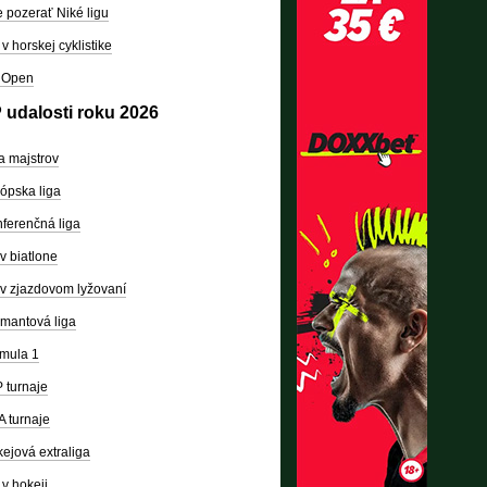
 pozerať Niké ligu
v horskej cyklistike
 Open
 udalosti roku 2026
a majstrov
ópska liga
ferenčná liga
v biatlone
v zjazdovom lyžovaní
mantová liga
mula 1
 turnaje
 turnaje
ejová extraliga
v hokeji