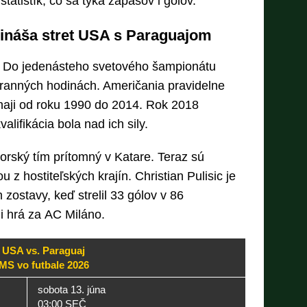
štatistík, čo sa týka zápasov i gólov.
ináša stret USA s Paraguajom
 Do jedenásteho svetového šampionátu
 ranných hodinách. Američania pravidelne
rnaji od roku 1990 do 2014. Rok 2018
lifikácia bola nad ich sily.
orský tím prítomný v Katare. Teraz sú
 z hostiteľských krajín. Christian Pulisic je
zostavy, keď strelil 33 gólov v 86
ni hrá za AC Miláno.
USA vs. Paraguaj
MS vo futbale 2026
sobota 13. júna
03:00 SEČ