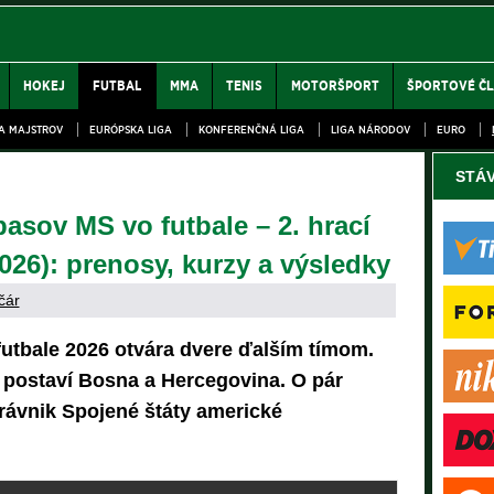
HOKEJ
FUTBAL
MMA
TENIS
MOTORŠPORT
ŠPORTOVÉ Č
GA MAJSTROV
EURÓPSKA LIGA
KONFERENČNÁ LIGA
LIGA NÁRODOV
EURO
STÁ
sov MS vo futbale – 2. hrací
2026): prenosy, kurzy a výsledky
čár
futbale 2026 otvára dvere ďalším tímom.
 postaví Bosna a Hercegovina. O pár
rávnik Spojené štáty americké