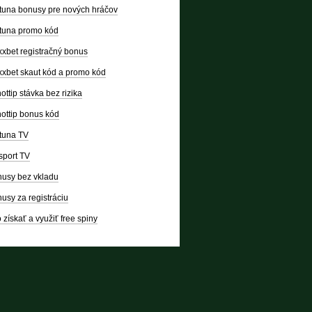
tuna bonusy pre nových hráčov
tuna promo kód
xbet registračný bonus
xbet skaut kód a promo kód
ottip stávka bez rizika
ottip bonus kód
tuna TV
sport TV
usy bez vkladu
usy za registráciu
 získať a využiť free spiny