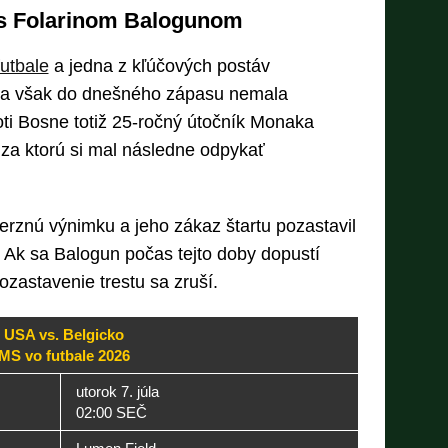
 s Folarinom Balogunom
utbale
a jedna z kľúčových postáv
ina však do dnešného zápasu nemala
roti Bosne totiž 25-ročný útočník Monaka
 za ktorú si mal následne odpykať
erznú výnimku a jeho zákaz štartu pozastavil
 Ak sa Balogun počas tejto doby dopustí
zastavenie trestu sa zruší.
USA vs. Belgicko
MS vo futbale 2026
utorok 7. júla
02:00 SEČ