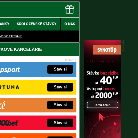
LÁNKY
SPOLOČENSKÉ STÁVKY
O NÁS
MS VO FUTBALE
VKOVÉ KANCELÁRIE
Stav si
Stav si
Stav si
Stav si