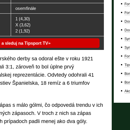
For
osemfinále
For
1 (4,30)
Dox
X (3,62)
Dox
2 (1,92)
Syn
i a sleduj na Tipsport TV
Syn
For
rského derby sa odoral ešte v roku 1921
Tip
li 3:1, zároveň to bol úplne prvý
Bon
skej reprezentácie. Odvtedy odohrali 41
stiev Španielska, 18 remíz a 6 triumfov
Bon
Ako
pas s málo gólmi, čo odpovedá trendu v ich
ných zápasoch. V troch z nich sa zápas
ch prípadoch padli menej ako dva góly.