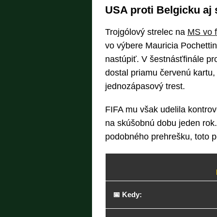
USA proti Belgicku aj
Trojgólový strelec na
MS vo f
vo výbere Mauricia Pochett
nastúpiť. V šestnásťfinále p
dostal priamu červenú kartu,
jednozápasový trest.
FIFA mu však udelila kontrov
na skúšobnú dobu jeden rok.
podobného prehrešku, toto po
📅 Kedy: