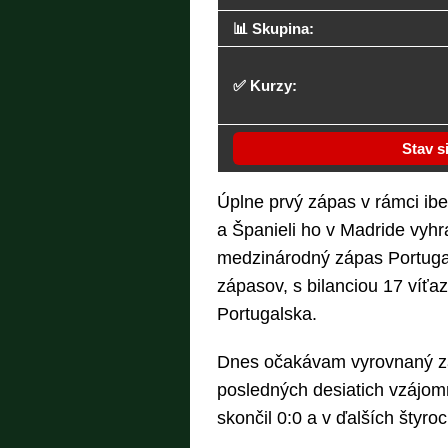
📊 Skupina:
✅ Kurzy:
Stav s
Úplne prvý zápas v rámci ibe
a Španieli ho v Madride vyhra
medzinárodný zápas Portugal
zápasov, s bilanciou 17 víťaz
Portugalska.
Dnes očakávam vyrovnaný zá
posledných desiatich vzájom
skončil 0:0 a v ďalších štyro