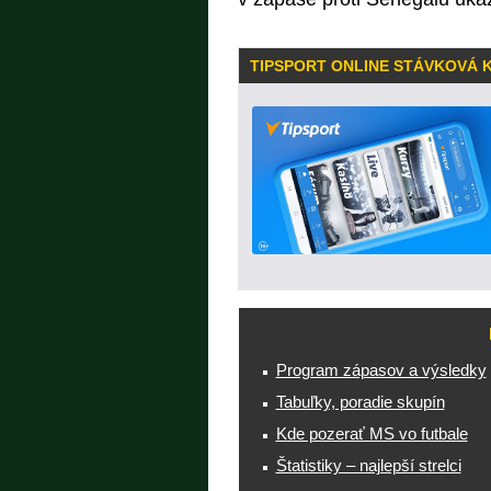
TIPSPORT ONLINE STÁVKOVÁ 
Program zápasov a výsledky
Tabuľky, poradie skupín
Kde pozerať MS vo futbale
Štatistiky – najlepší strelci