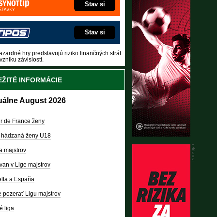
Stav si
Stav si
zardné hry predstavujú riziko finančných strát
vzniku závislosti.
ŽITÉ INFORMÁCIE
uálne August 2026
r de France ženy
 hádzaná ženy U18
a majstrov
van v Lige majstrov
lta a España
 pozerať Ligu majstrov
é liga