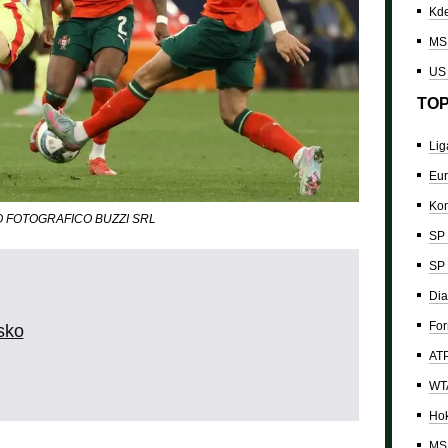
Kde
MS 
US
TOP
Lig
Eur
Kon
UDIO FOTOGRAFICO BUZZI SRL
SP 
SP 
Dia
For
sko
ATP
WTA
Hok
MS 