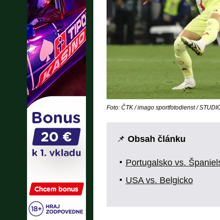
Foto: ČTK / imago sportfotodienst / ST
📌
Obsah článku
Portugalsko vs. Španiel
USA vs. Belgicko