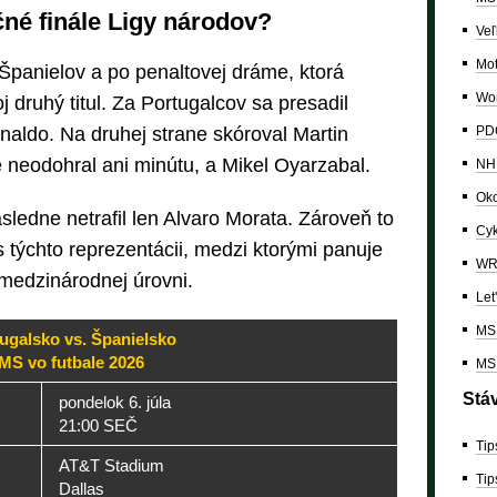
né finále Ligy národov?
Veľ
Mo
 Španielov a po penaltovej dráme, ktorá
Wor
oj druhý titul. Za Portugalcov sa presadil
PDC
aldo. Na druhej strane skóroval Martin
 neodohral ani minútu, a Mikel Oyarzabal.
NH
Oko
sledne netrafil len Alvaro Morata. Zároveň to
Cyk
týchto reprezentácii, medzi ktorými panuje
W
a medzinárodnej úrovni.
Let
MS 
ugalsko vs. Španielsko
MS vo futbale 2026
MS 
Stá
pondelok 6. júla
21:00 SEČ
Tip
AT&T Stadium
Tip
Dallas