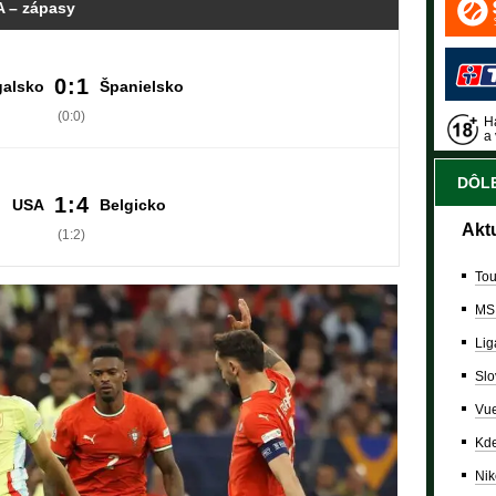
 – zápasy
0:1
galsko
Španielsko
(0:0)
Ha
a 
DÔLE
1:4
USA
Belgicko
Akt
(1:2)
Tou
MS
Lig
Slo
Vue
Kde
Nik