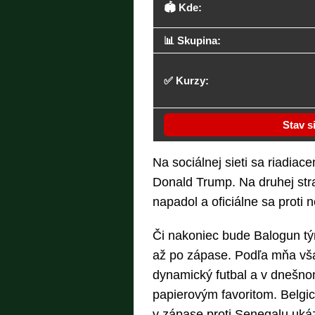
🏟️ Kde:
📊 Skupina:
✅ Kurzy:
Stav s
Na sociálnej sieti sa riadi
Donald Trump. Na druhej stra
napadol a oficiálne sa proti 
Či nakoniec bude Balogun tý
až po zápase. Podľa mňa vša
dynamický futbal a v dnešn
papierovým favoritom. Belgic
v zápase proti Senegalu ukáz