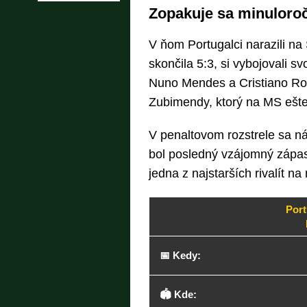
Zopakuje sa minuloroč
V ňom Portugalci narazili na
skončila 5:3, si vybojovali sv
Nuno Mendes a Cristiano Ron
Zubimendy, ktorý na MS ešte
V penaltovom rozstrele sa ná
bol posledný vzájomný zápas 
jedna z najstarších rivalít n
Port
📅 Kedy:
🏟️ Kde: