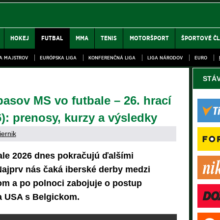
HOKEJ
FUTBAL
MMA
TENIS
MOTORŠPORT
ŠPORTOVÉ Č
GA MAJSTROV
EURÓPSKA LIGA
KONFERENČNÁ LIGA
LIGA NÁRODOV
EURO
STÁ
sov MS vo futbale – 26. hrací
26): prenosy, kurzy a výsledky
iernik
ale 2026 dnes pokračujú ďalšími
ajprv nás čaká iberské derby medzi
m a po polnoci zabojuje o postup
a USA s Belgickom.