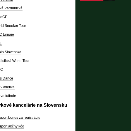
ká Pardubická
toGP
ld Snooker Tour
 turnaje
L
lo Slovenska
listická World Tour
RC
's Dance
v atletike
vo futbale
vkové kancelárie na Slovensku
sport bonus za registráciu
sport akčný kód