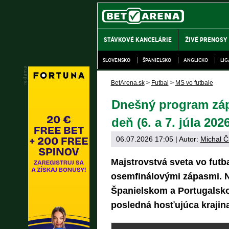
STÁVKOVÉ KANCELÁRIE
ŽIVÉ PRENOSY
SLOVENSKO
ŠPANIELSKO
ANGLICKO
LI
BetArena.sk
>
Futbal
>
MS vo futbale
Dnešný program zápa
deň (6. a 7. júla 20
06.07.2026 17:05
| Autor:
Michal Č
Majstrovstvá sveta vo futb
osemfinálovými zápasmi. N
Španielskom a Portugalsko
posledná hosťujúca krajin