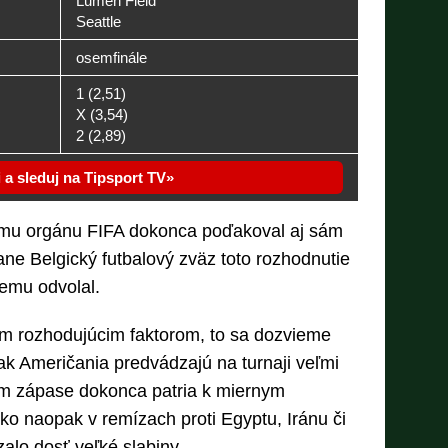
Lumen Field
Seattle
osemfinále
1 (2,51)
X (3,54)
2 (2,89)
i a sleduj na Tipsport TV
acemu orgánu FIFA dokonca poďakoval aj sám
ne Belgický futbalový zväz toto rozhodnutie
nemu odvolal.
m rozhodujúcim faktorom, to sa dozvieme
k Američania predvádzajú na turnaji veľmi
om zápase dokonca patria k miernym
ko naopak v remízach proti Egyptu, Iránu či
alo dosť veľké slabiny.