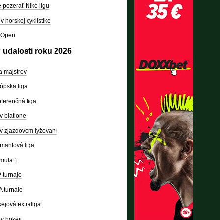
 pozerať Niké ligu
v horskej cyklistike
 Open
 udalosti roku 2026
a majstrov
ópska liga
ferenčná liga
v biatlone
v zjazdovom lyžovaní
mantová liga
mula 1
 turnaje
 turnaje
ejová extraliga
v hokeji