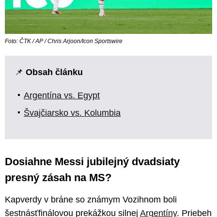
Foto: ČTK / AP / Chris Arjoon/Icon Sportswire
📌
Obsah článku
Argentína vs. Egypt
Švajčiarsko vs. Kolumbia
Dosiahne Messi jubilejný dvadsiaty
presný zásah na MS?
Kapverdy v bráne so známym Vozihnom boli
šestnásťfinálovou prekážkou silnej
Argentíny
. Priebeh