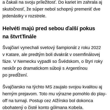
a čakali na svoju príležitosť. Do kariet im zahrala aj
skutočnosť, že súper nebol schopný premeniť dve
jedenástky v rozstrele.
Helvéti majú pred sebou ďalší pokus
na štvrťfinále
Švajčiari vynechali svetový šampionát z roku 2022
v Katare, ale predtým boli dvakrát v osemfinálovej
fáze. V Nemecku vypadli so Švédskom, o štyri roky
neskôr po dramatickom súboji s Argentínou
po predĺžení.
Švajčiarsko na týchto MS zaujalo svojou kvalitou aj
herným prejavom. Toto mu výrazne pomohlo do play-
off na turnaji. Postup cez Alžírsko bol dokonca
obohatený o čisté konto gólmana Kobela.