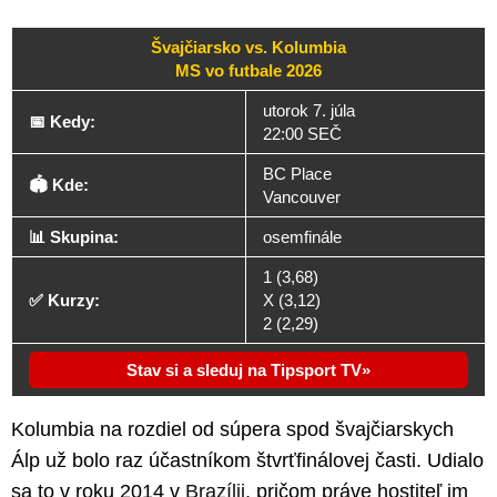
Švajčiarsko vs. Kolumbia
MS vo futbale 2026
utorok 7. júla
📅 Kedy:
22:00 SEČ
BC Place
🏟️ Kde:
Vancouver
📊 Skupina:
osemfinále
1 (3,68)
✅ Kurzy:
X (3,12)
2 (2,29)
Stav si a sleduj na Tipsport TV
Kolumbia na rozdiel od súpera spod švajčiarskych
Álp už bolo raz účastníkom štvrťfinálovej časti. Udialo
sa to v roku 2014 v
Brazílii
, pričom práve hostiteľ im