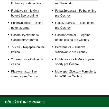
Futbalový portál online
na Slovensku
FightLive.sk – MMA a
FotbalZpravy.cz – Futbal online
bojové športy online
pre Čechov
PokerOnline.sk – Online
HokejZpravy.cz – Hokej online
poker zdarma
pre Čechov
CasinoHryZdarma.sk –
CasinoArena.cz – Legálne
Casino hry zadarmo
online casina pre Čechov
777.sk – Najlepšie online
BetArena.cz – Kurzové
kasína
stávkovanie pre Čechov
24casino.sk – Online SK
Fight-Live.cz – MMA a bojové
casina
športy pre Čechov
Play-Arena.cz - live
MotorsportŽivě.cz – Formule 1,
streamy pre Čechov
MotoGP pre Čechov
DÔLEŽITÉ INFORMÁCIE