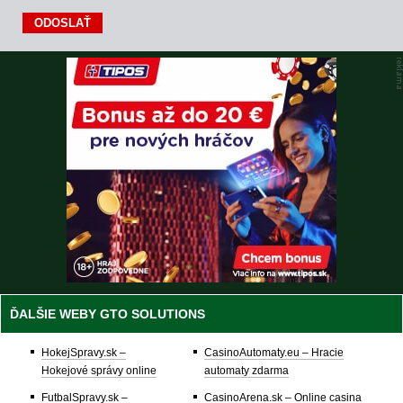
ĎALŠIE WEBY GTO SOLUTIONS
HokejSpravy.sk –
CasinoAutomaty.eu – Hracie
Hokejové správy online
automaty zdarma
FutbalSpravy.sk –
CasinoArena.sk – Online casina