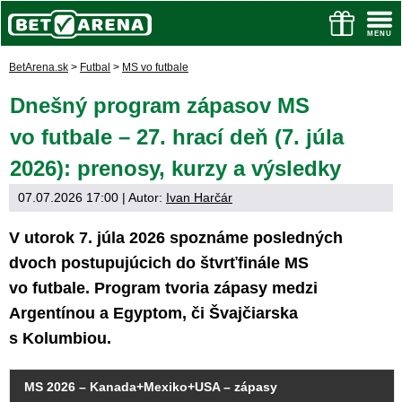
BetArena.sk
>
Futbal
>
MS vo futbale
Dnešný program zápasov MS
vo futbale – 27. hrací deň (7. júla
2026): prenosy, kurzy a výsledky
07.07.2026 17:00
| Autor:
Ivan Harčár
V utorok 7. júla 2026 spoznáme posledných
dvoch postupujúcich do štvrťfinále MS
vo futbale. Program tvoria zápasy medzi
Argentínou a Egyptom, či Švajčiarska
s Kolumbiou.
MS 2026 – Kanada+Mexiko+USA – zápasy