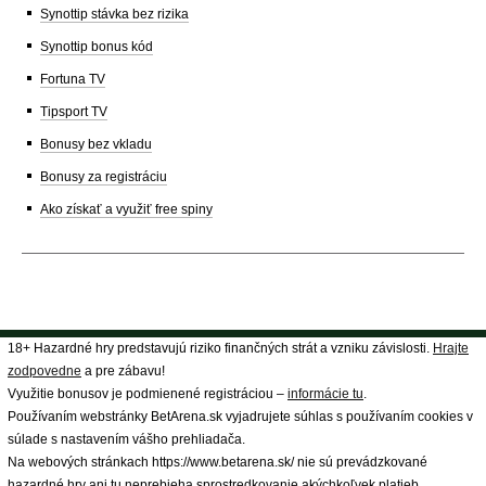
Synottip stávka bez rizika
Synottip bonus kód
Fortuna TV
Tipsport TV
Bonusy bez vkladu
Bonusy za registráciu
Ako získať a využiť free spiny
18+ Hazardné hry predstavujú riziko finančných strát a vzniku závislosti.
Hrajte
zodpovedne
a pre zábavu!
Využitie bonusov je podmienené registráciou –
informácie tu
.
Používaním webstránky BetArena.sk vyjadrujete súhlas s používaním cookies v
súlade s nastavením vášho prehliadača.
Na webových stránkach https://www.betarena.sk/ nie sú prevádzkované
hazardné hry ani tu neprebieha sprostredkovanie akýchkoľvek platieb.