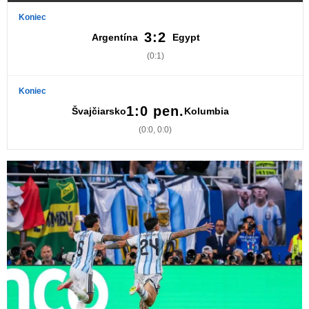
Koniec
3:2
Argentína
Egypt
(0:1)
Koniec
1:0 pen.
Švajčiarsko
Kolumbia
(0:0, 0:0)