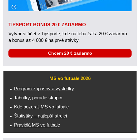
TIPSPORT BONUS 20 € ZADARMO
Vytvor si účet v Tipsporte, kde na teba čaká 20 € zadarmo
a bonus až 4 000 € na prvé stávky.
Chcem 20 € zadarmo
MS vo futbale 2026
Program zápasov a výsledky
Tabuľky, poradie skupín
Kde pozerať MS vo futbale
Štatistiky – najlepší strelci
Pravidlá MS vo futbale