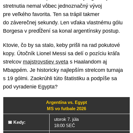
stretnutia nemal vôbec jednoznačný vývoj
pre veľkého favorita. Ten sa trápil takmer
do záverečnej sekundy. Len vďaka vlastnému gólu
Borgesa v predĺžení sa konal argentínsky postup.
Ktovie, čo by sa stalo, keby prišli na rad pokutové
kopy. Útočník Lionel Messi sa delí o pozíciu kráľa
strelcov
majstrovstiev sveta
s Haalandom aj
Mbappém. Je historicky najlepším strelcom turnaja
s 19 gólmi. Zaokrúhli túto štatistiku a podpíše sa
pod vyradenie Egypta?
Argentína vs. Egypt
MS vo futbale 2026
utorok 7. júla
📅 Kedy:
18:00 SEČ