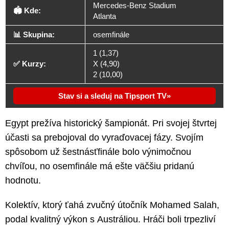
Mercedes-Benz Stadium
🏟️ Kde:
Atlanta
📊 Skupina:
osemfinále
1 (1,37)
✅ Kurzy:
X (4,90)
2 (10,00)
Stav si a sleduj na Tipsport TV
Egypt prežíva historický šampionát. Pri svojej štvrtej
účasti sa prebojoval do vyraďovacej fázy. Svojím
spôsobom už šestnásťfinále bolo výnimočnou
chvíľou, no osemfinále má ešte väčšiu pridanú
hodnotu.
Kolektív, ktorý ťahá zvučný útočník Mohamed Salah,
podal kvalitný výkon s Austráliou. Hráči boli trpezliví