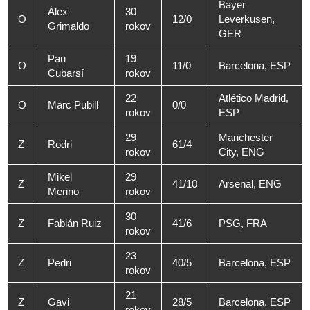
Bayer
Álex
30
O
12/0
Leverkusen,
Grimaldo
rokov
GER
Pau
19
O
11/0
Barcelona, ESP
Cubarsí
rokov
22
Atlético Madrid,
O
Marc Pubill
0/0
rokov
ESP
29
Manchester
Z
Rodri
61/4
rokov
City, ENG
Mikel
29
Z
41/10
Arsenal, ENG
Merino
rokov
30
Z
Fabián Ruiz
41/6
PSG, FRA
rokov
23
Z
Pedri
40/5
Barcelona, ESP
rokov
21
Z
Gavi
28/5
Barcelona, ESP
rokov