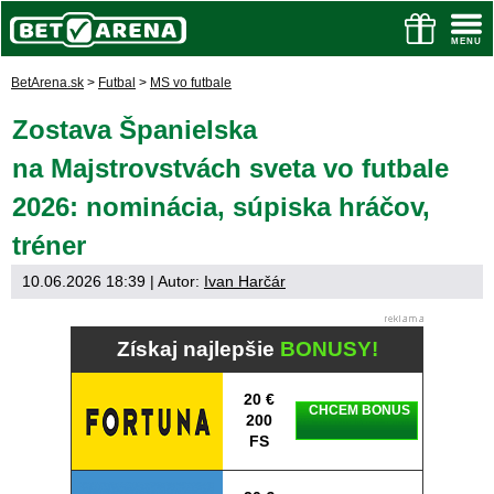
BetArena.sk
>
Futbal
>
MS vo futbale
Zostava Španielska
na Majstrovstvách sveta vo futbale
2026: nominácia, súpiska hráčov,
tréner
10.06.2026 18:39
| Autor:
Ivan Harčár
Získaj najlepšie
BONUSY!
20 €
CHCEM BONUS
200
FS