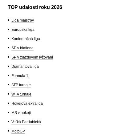
TOP udalosti roku 2026
Liga majstrov
Európska liga
Konferenčná liga
SP v biatlone
SP v zjazdovom lyžovaní
Diamantová liga
Formula 1
ATP turnaje
WTA turnaje
Hokejová extraliga
MS v hokeji
Veľká Pardubická
MotoGP