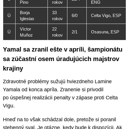
Pino
rokov
ENG
Borja
33
Ú
6/0
Celta Vigo, ESP
Iglesias
rokov
Víctor
22
Ú
2/1
Osasuna, ESP
Muñoz
rokov
Yamal sa zranil ešte v apríli, šampionátu
sa zúčastní osem úradujúcich majstrov
krajiny
Zdravotné problémy sužujú hviezdneho Lamine
Yamala od konca apríla. Zranenie si privodil
po úspešnej realizácii penalty v zápase proti Celta
Vigu.
Hneď na to však schádzal dole, pretože si poranil
stehenný sval. Je otázne, kedy bude k dispozícii. Ak