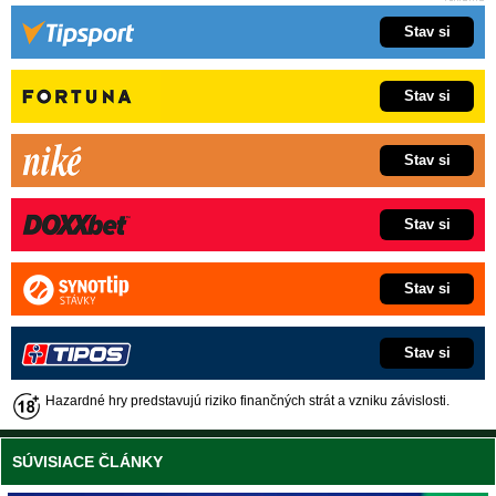
Stav si
Stav si
Stav si
Stav si
Stav si
Stav si
Hazardné hry predstavujú riziko finančných strát a vzniku závislosti.
SÚVISIACE ČLÁNKY