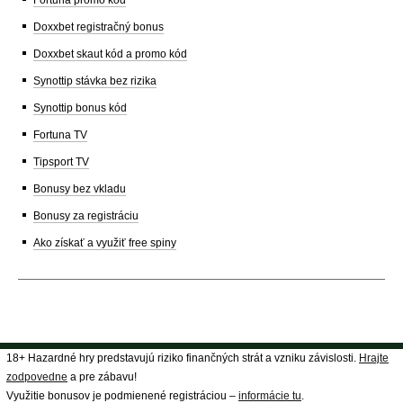
Doxxbet registračný bonus
Doxxbet skaut kód a promo kód
Synottip stávka bez rizika
Synottip bonus kód
Fortuna TV
Tipsport TV
Bonusy bez vkladu
Bonusy za registráciu
Ako získať a využiť free spiny
18+ Hazardné hry predstavujú riziko finančných strát a vzniku závislosti.
Hrajte
zodpovedne
a pre zábavu!
Využitie bonusov je podmienené registráciou –
informácie tu
.