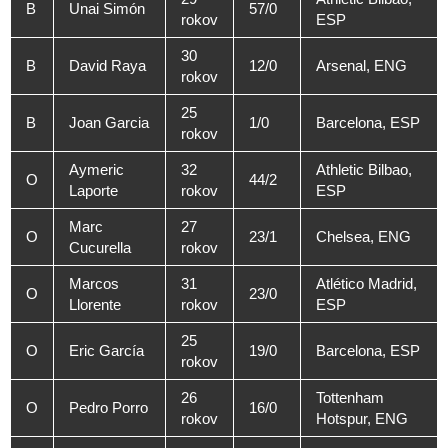
B
Unai Simón
57/0
rokov
ESP
30
B
David Raya
12/0
Arsenal, ENG
rokov
25
B
Joan Garcia
1/0
Barcelona, ESP
rokov
Aymeric
32
Athletic Bilbao,
O
44/2
Laporte
rokov
ESP
Marc
27
O
23/1
Chelsea, ENG
Cucurella
rokov
Marcos
31
Atlético Madrid,
O
23/0
Llorente
rokov
ESP
25
O
Eric García
19/0
Barcelona, ESP
rokov
26
Tottenham
O
Pedro Porro
16/0
rokov
Hotspur, ENG