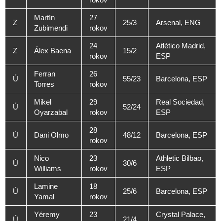
Martín
27
Z
25/3
Arsenal, ENG
Zubimendi
rokov
24
Atlético Madrid,
Z
Álex Baena
15/2
rokov
ESP
Ferran
26
Ú
55/23
Barcelona, ESP
Torres
rokov
Mikel
29
Real Sociedad,
Ú
52/24
Oyarzabal
rokov
ESP
28
Ú
Dani Olmo
48/12
Barcelona, ESP
rokov
Nico
23
Athletic Bilbao,
Ú
30/6
Williams
rokov
ESP
Lamine
18
Ú
25/6
Barcelona, ESP
Yamal
rokov
Yéremy
23
Crystal Palace,
Ú
21/4