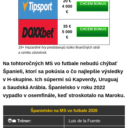
20 €
CHCEM BONUS
4 000
€
35 €
CHCEM BONUS
5 000
€
18+ Hazardné hry predstavujú riziko finančných strát
a vzniku závislosti.
Na tohtoročných MS vo futbale nebudú chýbať
Španieli, ktorí sa pokúsia o čo najlepšie výsledky
v H-skupine. Ich súpermi sú Kapverdy, Uruguaj
a Saudská Arábia. Španielsko v roku 2022
vypadlo v osemfinále, keď stroskotalo na Maroku.
Španielsko na MS vo futbale 2026
🧑‍💼 Tréner:
Luis de la Fuente