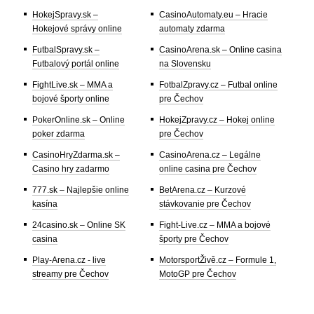
HokejSpravy.sk –
CasinoAutomaty.eu – Hracie
Hokejové správy online
automaty zdarma
FutbalSpravy.sk –
CasinoArena.sk – Online casina
Futbalový portál online
na Slovensku
FightLive.sk – MMA a
FotbalZpravy.cz – Futbal online
bojové športy online
pre Čechov
PokerOnline.sk – Online
HokejZpravy.cz – Hokej online
poker zdarma
pre Čechov
CasinoHryZdarma.sk –
CasinoArena.cz – Legálne
Casino hry zadarmo
online casina pre Čechov
777.sk – Najlepšie online
BetArena.cz – Kurzové
kasína
stávkovanie pre Čechov
24casino.sk – Online SK
Fight-Live.cz – MMA a bojové
casina
športy pre Čechov
Play-Arena.cz - live
MotorsportŽivě.cz – Formule 1,
streamy pre Čechov
MotoGP pre Čechov