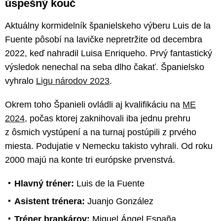
úspešný kouč
Aktuálny kormidelník španielskeho výberu Luis de la
Fuente pôsobí na lavičke nepretržite od decembra
2022, keď nahradil Luisa Enriqueho. Prvý fantastický
výsledok nenechal na seba dlho čakať. Španielsko
vyhralo
Ligu národov 2023
.
Okrem toho Španieli ovládli aj kvalifikáciu na
ME
2024
, počas ktorej zaknihovali iba jednu prehru
z ôsmich vystúpení a na turnaj postúpili z prvého
miesta. Podujatie v Nemecku takisto vyhrali. Od roku
2000 majú na konte tri európske prvenstvá.
Hlavný tréner:
Luis de la Fuente
Asistent trénera:
Juanjo González
Tréner brankárov:
Miguel Ángel España