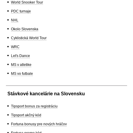
World Snooker Tour
PDC turnaje
NHL
Okolo Slovenska
Cyklistická World Tour
WRC
Let's Dance
MS v atletike
MS vo futbale
Stávkové kancelárie na Slovensku
Tipsport bonus za registráciu
Tipsport akčný kód
Fortuna bonusy pre nových hráčov
Fortuna promo kód