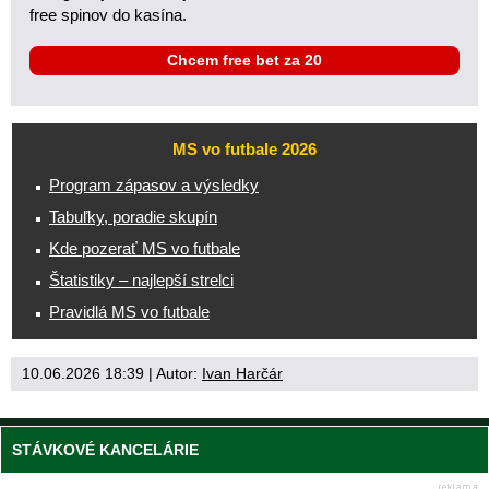
free spinov do kasína.
Chcem free bet za 20
MS vo futbale 2026
Program zápasov a výsledky
Tabuľky, poradie skupín
Kde pozerať MS vo futbale
Štatistiky – najlepší strelci
Pravidlá MS vo futbale
10.06.2026 18:39
| Autor:
Ivan Harčár
STÁVKOVÉ KANCELÁRIE