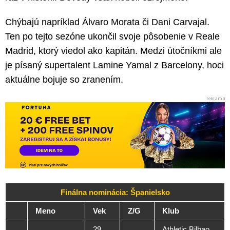
Chýbajú napríklad Álvaro Morata či Dani Carvajal.
Ten po tejto sezóne ukončil svoje pôsobenie v Reale
Madrid, ktorý viedol ako kapitán. Medzi útočníkmi ale
je písaný supertalent Lamine Yamal z Barcelony, hoci
aktuálne bojuje so zranením.
Finálna nominácia: Španielsko
Meno
Vek
Z/G
Klub
29
Athletic Bilbao,