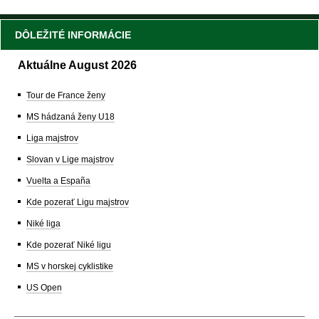
DÔLEŽITÉ INFORMÁCIE
Aktuálne August 2026
Tour de France ženy
MS hádzaná ženy U18
Liga majstrov
Slovan v Lige majstrov
Vuelta a España
Kde pozerať Ligu majstrov
Niké liga
Kde pozerať Niké ligu
MS v horskej cyklistike
US Open