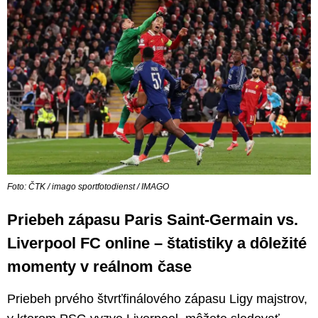
Foto: ČTK / imago sportfotodienst / IMAGO
Priebeh zápasu Paris Saint-Germain vs.
Liverpool FC online – štatistiky a dôležité
momenty v reálnom čase
Priebeh prvého štvrťfinálového zápasu Ligy majstrov,