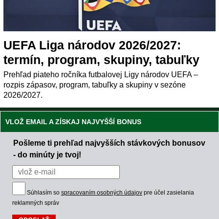
UEFA Liga národov 2026/2027:
termín, program, skupiny, tabuľky
Prehľad piateho ročníka futbalovej Ligy národov UEFA –
rozpis zápasov, program, tabuľky a skupiny v sezóne
2026/2027.
VLOŽ EMAIL A ZÍSKAJ NAJVYŠŠÍ BONUS
Pošleme ti prehľad najvyšších stávkových bonusov
- do minúty je tvoj!
Súhlasím so
spracovaním osobných údajov
pre účel zasielania
reklamných správ