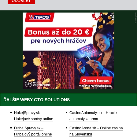
ĎALŠIE WEBY GTO SOLUTIONS
HokejSpravy.sk –
CasinoAutomaty.eu – Hracie
Hokejové správy online
automaty zdarma
FutbalSpravy.sk –
CasinoArena.sk – Online casina
Futbalový portál online
na Slovensku