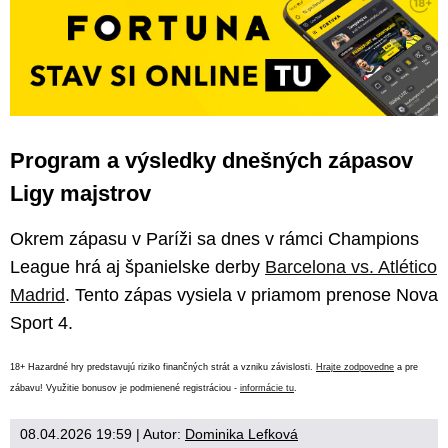
Program a výsledky dnešných zápasov
Ligy majstrov
Okrem zápasu v Paríži sa dnes v rámci Champions
League hrá aj španielske derby
Barcelona vs. Atlético
Madrid
. Tento zápas vysiela v priamom prenose Nova
Sport 4.
18+ Hazardné hry predstavujú riziko finančných strát a vzniku závislosti.
Hrajte zodpovedne
a pre
zábavu! Využitie bonusov je podmienené registráciou -
informácie tu
.
08.04.2026 19:59
| Autor:
Dominika Lefková