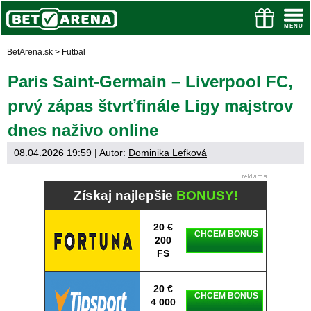
BetArena.sk
>
Futbal
Paris Saint-Germain – Liverpool FC,
prvý zápas štvrťfinále Ligy majstrov
dnes naživo online
08.04.2026 19:59
| Autor:
Dominika Lefková
Získaj najlepšie
BONUSY!
20 €
CHCEM BONUS
200
FS
20 €
CHCEM BONUS
4 000