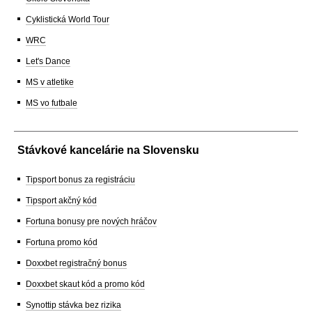
Cyklistická World Tour
WRC
Let's Dance
MS v atletike
MS vo futbale
Stávkové kancelárie na Slovensku
Tipsport bonus za registráciu
Tipsport akčný kód
Fortuna bonusy pre nových hráčov
Fortuna promo kód
Doxxbet registračný bonus
Doxxbet skaut kód a promo kód
Synottip stávka bez rizika