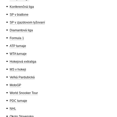
Konferenčná liga
SP v biatlone
SP v zjazdovom lyžovaní
Diamantová liga
Formula 1
ATP turnaje
WTA turnaje
Hokejová extraliga
MS v hokeji
Veľká Pardubická
MotoGP
World Snooker Tour
PDC turnaje
NHL
Okolo Slovenska