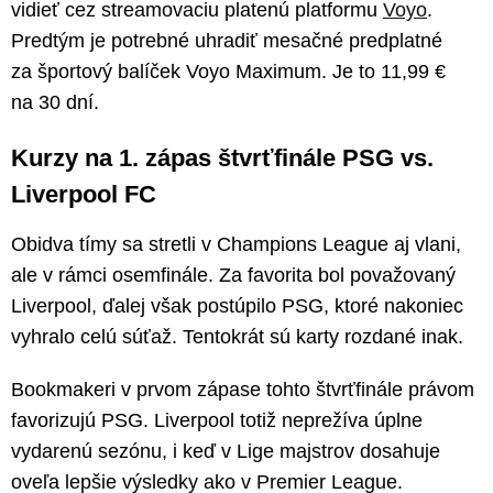
vidieť cez streamovaciu platenú platformu
Voyo
.
Predtým je potrebné uhradiť mesačné predplatné
za športový balíček Voyo Maximum. Je to 11,99 €
na 30 dní.
Kurzy na 1. zápas štvrťfinále PSG vs.
Liverpool FC
Obidva tímy sa stretli v Champions League aj vlani,
ale v rámci osemfinále. Za favorita bol považovaný
Liverpool, ďalej však postúpilo PSG, ktoré nakoniec
vyhralo celú súťaž. Tentokrát sú karty rozdané inak.
Bookmakeri v prvom zápase tohto štvrťfinále právom
favorizujú PSG. Liverpool totiž neprežíva úplne
vydarenú sezónu, i keď v Lige majstrov dosahuje
oveľa lepšie výsledky ako v Premier League.