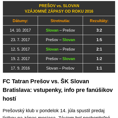
PREŠOV vs. SLOVAN
VZÁJOMNÉ ZÁPASY OD ROKU 2016
Dátumy:
Stretnutia:
Rezultáty:
14. 10. 2017
Slovan
– Prešov
3:2
23. 7. 2017
Prešov –
Slovan
1:5
12. 5. 2017
Slovan
– Prešov
2:1
19. 2. 2017
Prešov –
Slovan
1:2
17. 9. 2016
Slovan – Prešov
1:1
FC Tatran Prešov vs. ŠK Slovan
Bratislava: vstupenky, info pre fanúšikov
hostí
Prešovský klub v pondelok 14. júla spustil predaj
lístkov na zápas mesiaca. Záujem bol pochopiteľné