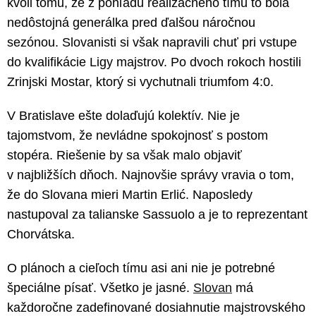
kvôli tomu, že z pohľadu realizačného tímu to bola
nedôstojná generálka pred ďalšou náročnou
sezónou. Slovanisti si však napravili chuť pri vstupe
do kvalifikácie Ligy majstrov. Po dvoch rokoch hostili
Zrinjski Mostar, ktorý si vychutnali triumfom 4:0.
V Bratislave ešte dolaďujú kolektív. Nie je
tajomstvom, že nevládne spokojnosť s postom
stopéra. Riešenie by sa však malo objaviť
v najbližších dňoch. Najnovšie správy vravia o tom,
že do Slovana mieri Martin Erlić. Naposledy
nastupoval za talianske Sassuolo a je to reprezentant
Chorvátska.
O plánoch a cieľoch tímu asi ani nie je potrebné
špeciálne písať. Všetko je jasné.
Slovan
má
každoročne zadefinované dosiahnutie majstrovského