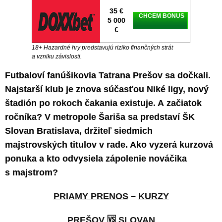
35 €
CHCEM BONUS
5 000
€
18+ Hazardné hry predstavujú riziko finančných strát
a vzniku závislosti.
Futbaloví fanúšikovia Tatrana Prešov sa dočkali.
Najstarší klub je znova súčasťou Niké ligy, nový
štadión po rokoch čakania existuje. A začiatok
ročníka? V metropole Šariša sa predstaví ŠK
Slovan Bratislava, držiteľ siedmich
majstrovských titulov v rade. Ako vyzerá kurzová
ponuka a kto odvysiela zápolenie nováčika
s majstrom?
PRIAMY PRENOS
–
KURZY
PREŠOV
🆚
SLOVAN