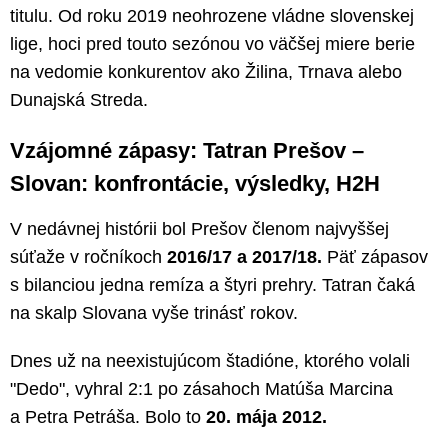
titulu. Od roku 2019 neohrozene vládne slovenskej
lige, hoci pred touto sezónou vo väčšej miere berie
na vedomie konkurentov ako Žilina, Trnava alebo
Dunajská Streda.
Vzájomné zápasy: Tatran Prešov –
Slovan: konfrontácie, výsledky, H2H
V nedávnej histórii bol Prešov členom najvyššej
súťaže v ročníkoch
2016/17 a 2017/18.
Päť zápasov
s bilanciou jedna remíza a štyri prehry. Tatran čaká
na skalp Slovana vyše trinásť rokov.
Dnes už na neexistujúcom štadióne, ktorého volali
"Dedo", vyhral 2:1 po zásahoch Matúša Marcina
a Petra Petráša. Bolo to
20. mája 2012.