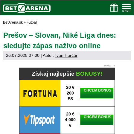
BetArena.sk
>
Futbal
Prešov – Slovan, Niké Liga dnes:
sledujte zápas naživo online
26.07.2025 07:00
| Autor:
Ivan Harčár
Získaj najlepšie
BONUSY!
20 €
CHCEM BONUS
200
FS
20 €
CHCEM BONUS
4 000
€