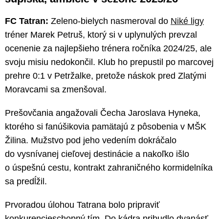
FC Tatran:
Zeleno-bielych nasmeroval do
Niké ligy
tréner Marek Petruš, ktorý si v uplynulých prevzal
ocenenie za najlepšieho trénera ročníka 2024/25, ale
svoju misiu nedokončil. Klub ho prepustil po marcovej
prehre 0:1 v Petržalke, pretože náskok pred Zlatými
Moravcami sa zmenšoval.
Prešovčania angažovali Čecha Jaroslava Hyneka,
ktorého si fanúšikovia pamätajú z pôsobenia v MŠK
Žilina. Mužstvo pod jeho vedením dokráčalo
do vysnívanej cieľovej destinácie a nakoľko išlo
o úspešnú cestu, kontrakt zahraničného kormidelníka
sa predĺžil.
Prvoradou úlohou Tatrana bolo pripraviť
konkurencieschopný tím. Do kádra pribudlo dvanásť