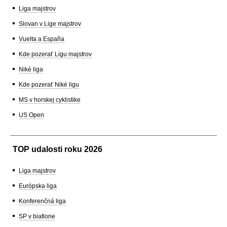
Liga majstrov
Slovan v Lige majstrov
Vuelta a España
Kde pozerať Ligu majstrov
Niké liga
Kde pozerať Niké ligu
MS v horskej cyklistike
US Open
TOP udalosti roku 2026
Liga majstrov
Európska liga
Konferenčná liga
SP v biatlone