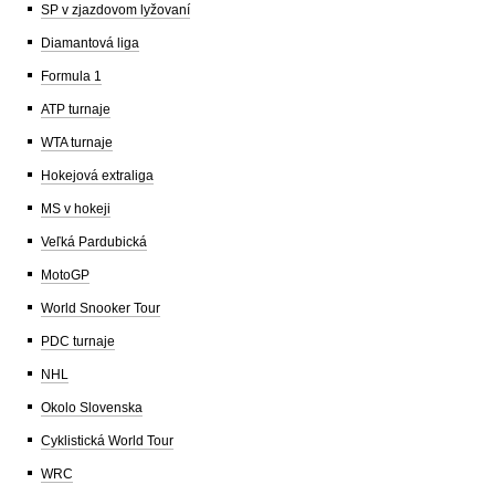
SP v zjazdovom lyžovaní
Diamantová liga
Formula 1
ATP turnaje
WTA turnaje
Hokejová extraliga
MS v hokeji
Veľká Pardubická
MotoGP
World Snooker Tour
PDC turnaje
NHL
Okolo Slovenska
Cyklistická World Tour
WRC