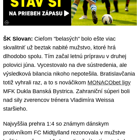
ŠK Slovan:
Cieľom "belasých" bolo ešte viac
skvalitniť už beztak nabité mužstvo, ktoré hrá
dlhodobo spolu. Tím začal letnú prípravu v druhej
polovici júna. Vycestovalo na dve sústredenia, ale
výsledková bilancia nikoho nepotešila. Bratislavčania
totiž vyhrali raz, a to s nováčikom
MONACObet ligy
MFK Dukla Banská Bystrica. Zahraniční súperi boli
nad sily zverencov trénera Vladimíra Weissa
staršieho.
Najvyššia prehra 1:4 so známym dánskym
protivníkom FC Midtjylland rezonovala v mužstve