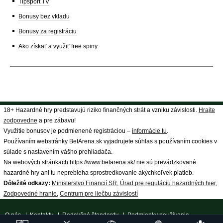
Tipsport TV
Bonusy bez vkladu
Bonusy za registráciu
Ako získať a využiť free spiny
18+ Hazardné hry predstavujú riziko finančných strát a vzniku závislosti.
Hrajte
zodpovedne
a pre zábavu!
Využitie bonusov je podmienené registráciou –
informácie tu
.
Používaním webstránky BetArena.sk vyjadrujete súhlas s používaním cookies v
súlade s nastavením vášho prehliadača.
Na webových stránkach https://www.betarena.sk/ nie sú prevádzkované
hazardné hry ani tu neprebieha sprostredkovanie akýchkoľvek platieb.
Dôležité odkazy:
Ministerstvo Financií SR
,
Úrad pre reguláciu hazardných hier
,
Zodpovedné hranie
,
Centrum pre liečbu závislostí
O nás
|
Kontakty
|
Redakčné štandardy
|
Podmienky používania