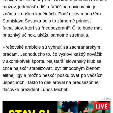
mužov, jedenásť odišlo. Väčšina novicov nie je
známa v našich končinách. Podľa slov manažéra
Stanislava Šestáka bolo to zámerné priniesť
futbalistov, ktorí sú "neopozeraní". Či to bude mať
priaznivý účinok, ukážu samotné stretnutia.
Prešovské ambície sú vyhnúť sa záchranárskym
prácam. Jednoducho to, čo vysloví každý nováčik
v akomkoľvek športe. Najstarší slovenský klub sa
chce najskôr stabilizovať, byť dlhodobým členom
elitnej ligy a možno neskôr poškuľovať po väčších
úspechoch. Takto to deklaroval na predsezónnej
tlačovke prezident Ľuboš Micheľ.