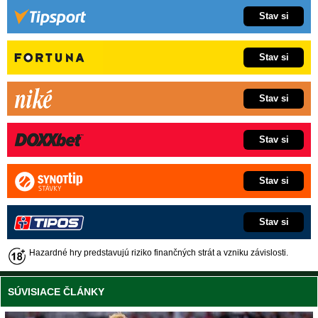
Stav si
Stav si
Stav si
Stav si
Stav si
Stav si
Hazardné hry predstavujú riziko finančných strát a vzniku závislosti.
SÚVISIACE ČLÁNKY