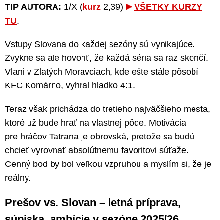
TIP AUTORA:
1/X (
kurz
2,39)
VŠETKY KURZY
TU
.
Vstupy Slovana do každej sezóny sú vynikajúce.
Zvykne sa ale hovoriť, že každá séria sa raz skončí.
Vlani v Zlatých Moravciach, kde ešte stále pôsobí
KFC Komárno, vyhral hladko 4:1.
Teraz však prichádza do tretieho najväčšieho mesta,
ktoré už bude hrať na vlastnej pôde. Motivácia
pre hráčov Tatrana je obrovská, pretože sa budú
chcieť vyrovnať absolútnemu favoritovi súťaže.
Cenný bod by bol veľkou vzpruhou a myslím si, že je
reálny.
Prešov vs. Slovan – letná príprava,
súpiska, ambície v sezóne 2025/26