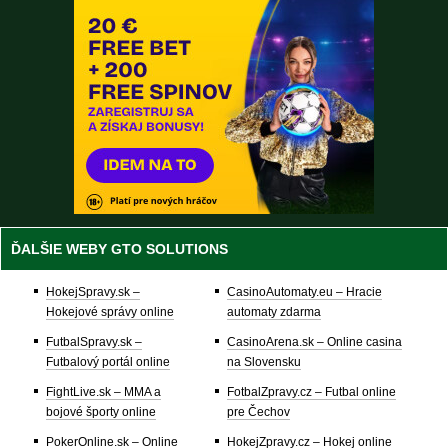
ĎALŠIE WEBY GTO SOLUTIONS
HokejSpravy.sk –
CasinoAutomaty.eu – Hracie
Hokejové správy online
automaty zdarma
FutbalSpravy.sk –
CasinoArena.sk – Online casina
Futbalový portál online
na Slovensku
FightLive.sk – MMA a
FotbalZpravy.cz – Futbal online
bojové športy online
pre Čechov
PokerOnline.sk – Online
HokejZpravy.cz – Hokej online