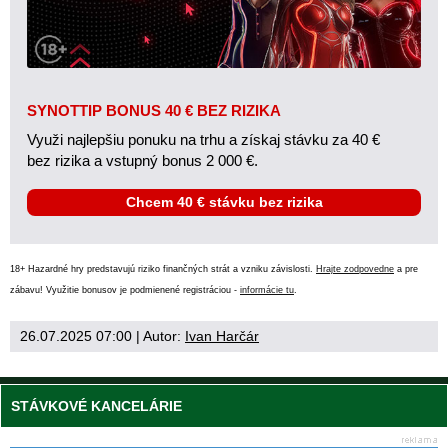
SYNOTTIP BONUS 40 € BEZ RIZIKA
Využi najlepšiu ponuku na trhu a získaj stávku za 40 €
bez rizika a vstupný bonus 2 000 €.
Chcem 40 € stávku bez rizika
18+ Hazardné hry predstavujú riziko finančných strát a vzniku závislosti.
Hrajte zodpovedne
a pre
zábavu! Využitie bonusov je podmienené registráciou -
informácie tu
.
26.07.2025 07:00
| Autor:
Ivan Harčár
STÁVKOVÉ KANCELÁRIE