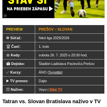
PREVIEW
PREŠOV – SLOVAN
⚽
Súťaž:
Niké liga 2025/2026
🏆
Časť:
1. kolo
📅
Kedy:
sobota 26. 7. 2025 o 20:30 hod.
🏟️
Dejisko:
Štadión Ladislava Pavloviča Prešov
✅
Kurzy:
ÁNO (
Synottip
)
▶️
TV prenos:
Dajto
🛜
Naživo:
Voyo |
Niké TV
Tatran vs. Slovan Bratislava naživo v TV