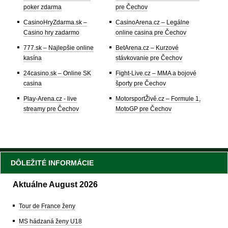
poker zdarma
pre Čechov
CasinoHryZdarma.sk –
CasinoArena.cz – Legálne
Casino hry zadarmo
online casina pre Čechov
777.sk – Najlepšie online
BetArena.cz – Kurzové
kasína
stávkovanie pre Čechov
24casino.sk – Online SK
Fight-Live.cz – MMA a bojové
casina
športy pre Čechov
Play-Arena.cz - live
MotorsportŽivě.cz – Formule 1,
streamy pre Čechov
MotoGP pre Čechov
DÔLEŽITÉ INFORMÁCIE
Aktuálne August 2026
Tour de France ženy
MS hádzaná ženy U18