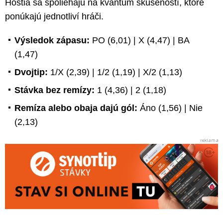
Hostia sa spoliehajú na kvantum skúseností, ktoré
ponúkajú jednotliví hráči.
Výsledok zápasu:
PO (6,01) | X (4,47) | BA
(1,47)
Dvojtip:
1/X (2,39) | 1/2 (1,19) | X/2 (1,13)
Stávka bez remízy:
1 (4,36) | 2 (1,18)
Remíza alebo obaja dajú gól:
Áno (1,56) | Nie
(2,13)