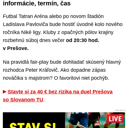
informácie, termín, čas
Futbal Tatran Aréna alebo po novom štadión
Ladislava Pavloviča bude hostiť úvodné kolo nového
ročníka Niké ligy. Kluby z opačných pólov krajiny
rozbehnú súboj dnes večer
od 20:30 hod.
v Prešove.
Na pravidlá fair-play bude dohliadať skúsený hlavný
rozhodca Peter Kráľovič. Ako dopadne zápas
nováčika s majstrom? O favoritovi niet pochýb.
Stavte si za 40 € bez rizika na duel Prešova
so Slovanom TU
.