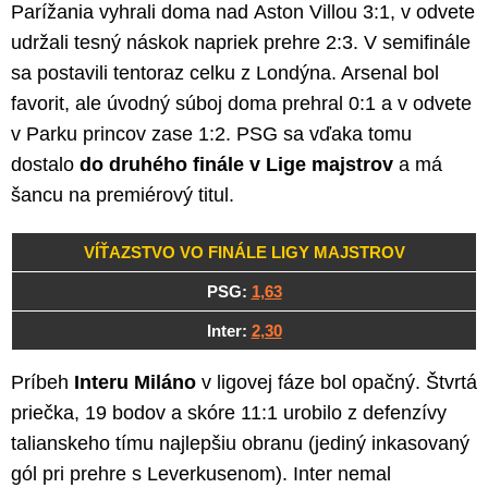
Parížania vyhrali doma nad Aston Villou 3:1, v odvete
udržali tesný náskok napriek prehre 2:3. V semifinále
sa postavili tentoraz celku z Londýna. Arsenal bol
favorit, ale úvodný súboj doma prehral 0:1 a v odvete
v Parku princov zase 1:2. PSG sa vďaka tomu
dostalo
do druhého finále v Lige majstrov
a má
šancu na premiérový titul.
VÍŤAZSTVO VO FINÁLE LIGY MAJSTROV
PSG:
1,63
Inter:
2,30
Príbeh
Interu Miláno
v ligovej fáze bol opačný. Štvrtá
priečka, 19 bodov a skóre 11:1 urobilo z defenzívy
talianskeho tímu najlepšiu obranu (jediný inkasovaný
gól pri prehre s Leverkusenom). Inter nemal