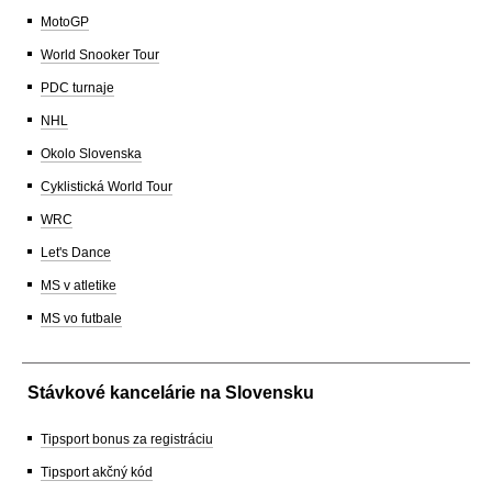
MotoGP
World Snooker Tour
PDC turnaje
NHL
Okolo Slovenska
Cyklistická World Tour
WRC
Let's Dance
MS v atletike
MS vo futbale
Stávkové kancelárie na Slovensku
Tipsport bonus za registráciu
Tipsport akčný kód