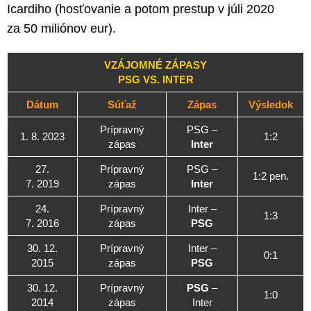
Icardiho (hosťovanie a potom prestup v júli 2020
za 50 miliónov eur).
VZÁJOMNÉ ZÁPASY
PSG VS. INTER
Dátum
Súťaž
Zápas
Výsledok
Prípravný
PSG –
1. 8. 2023
1:2
zápas
Inter
27.
Prípravný
PSG –
1:2 pen.
7. 2019
zápas
Inter
24.
Prípravný
Inter –
1:3
7. 2016
zápas
PSG
30. 12.
Prípravný
Inter –
0:1
2015
zápas
PSG
30. 12.
Prípravný
PSG
–
1:0
2014
zápas
Inter