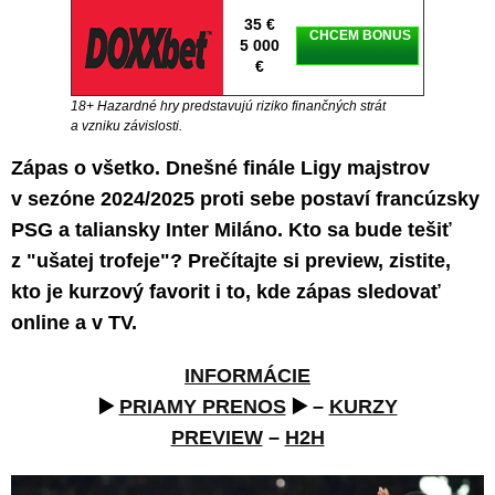
35 €
CHCEM BONUS
5 000
€
18+ Hazardné hry predstavujú riziko finančných strát
a vzniku závislosti.
Zápas o všetko. Dnešné finále Ligy majstrov
v sezóne 2024/2025 proti sebe postaví francúzsky
PSG a taliansky Inter Miláno. Kto sa bude tešiť
z "ušatej trofeje"? Prečítajte si preview, zistite,
kto je kurzový favorit i to, kde zápas sledovať
online a v TV.
INFORMÁCIE
▶️
PRIAMY PRENOS
▶️ –
KURZY
PREVIEW
–
H2H