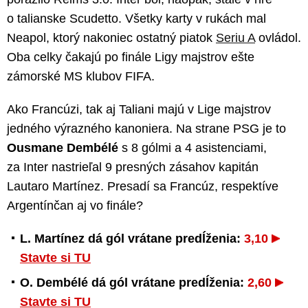
o talianske Scudetto. Všetky karty v rukách mal
Neapol, ktorý nakoniec ostatný piatok
Seriu A
ovládol.
Oba celky čakajú po finále Ligy majstrov ešte
zámorské MS klubov FIFA.
Ako Francúzi, tak aj Taliani majú v Lige majstrov
jedného výrazného kanoniera. Na strane PSG je to
Ousmane Dembélé
s 8 gólmi a 4 asistenciami,
za Inter nastrieľal 9 presných zásahov kapitán
Lautaro Martínez. Presadí sa Francúz, respektíve
Argentínčan aj vo finále?
L. Martínez dá gól vrátane predĺženia:
3,10
Stavte si TU
O. Dembélé dá gól vrátane predĺženia:
2,60
Stavte si TU