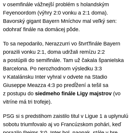
v osemfinále vážnejší problém s holandským
Feyenoordom (výhry 2:0 vonku a 2:1 doma).
Bavorský gigant Bayern Mníchov mal veľký sen:
odohrať finále na domácej pôde.
To sa nepodarilo, Nerazzurri vo štvrťfinále Bayern
porazili vonku 2:1, doma udržali remízu 2:2
a postúpili do semifinále. Tam už čakala španielska
Barcelona. Po nerozhodnom výsledku 3:3
v Katalánsku Inter vyhral v odvete na Stadio
Giuseppe Meazza 4:3 po predĺžení a tešil sa
z postupu do
siedmeho finále Ligy majstrov
(vo
vitríne má tri trofeje).
PSG si s predstihom zaistilo titul v Ligue 1 a uplynulú
sobotu triumfovalo aj vo Francúzskom pohári, keď
porazilo Reims 3:0. Inter bol, naopak, stále v hre