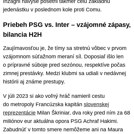
Inzaghi navyše pošetril takmer celú základnú
jedenástku v poslednom kole proti Comu.
Priebeh PSG vs. Inter – vzájomné zápasy,
bilancia H2H
Zaujímavosťou je, že tímy sa stretnú vôbec v prvom
vzájomnom súťažnom meraní síl. Doposiaľ išlo len
o prípravné súboje pred sezónou, respektíve počas
zimnej prestávky. Medzi klubmi sa udiali v nedávnej
histórii aj známe prestupy.
V júli 2023 si ako voľný hráč namieril cestu
do metropoly Francúzska kapitán
slovenskej
reprezentácie
Milan Škriniar, dva roky pred ním za 68
miliónov eur aktuálna opora PSG Achraf Hakimi.
Zabudnúť v tomto smere nemôžeme ani na Maura