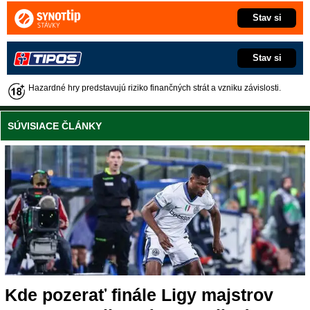
Stav si
Stav si
Hazardné hry predstavujú riziko finančných strát a vzniku závislosti.
SÚVISIACE ČLÁNKY
Kde pozerať finále Ligy majstrov