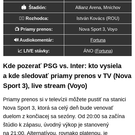
🏟 Štadión:
Allianz Arena, Mníchov
🧑‍⚖️ Rozhodca:
István Kovács (ROU)
📺 Priamy prenos:
Nova Sport 3, Voyo
🔊 Audiokomentár:
Fortuna
📈 LIVE stávky:
ÁNO (
Fortuna
)
Kde pozerať PSG vs. Inter: kto vysiela
a kde sledovať priamy prenos v TV (Nova
Sport 3), live stream (Voyo)
Priamy prenos si v televízii môžete pustiť na stanici
Nova Sport 3, ktorá sa celý deň bude venovať
duelom z končiacej sa sezóny. Od 20:00 sa začína
štúdio k zápasu, úvodný výkop je stanovený
na 21:00. Alternatívou, rovnako platenou, je