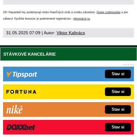
18+ Hazardné hry predstavujú riziko finančných strát a vzniku závislosti.
Hrajte zodpovedne
a pre
zábavu! Využitie bonusov je podmienené registráciou -
informácie tu
.
31.05.2025 07:09
| Autor:
Viktor Kalinács
STÁVKOVÉ KANCELÁRIE
Stav si
Stav si
Stav si
Stav si