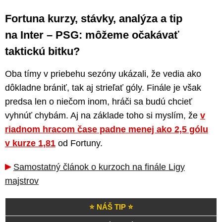
Fortuna kurzy, stávky, analýza a tip
na Inter – PSG: môžeme očakávať
taktickú bitku?
Oba tímy v priebehu sezóny ukázali, že vedia ako
dôkladne brániť, tak aj strieľať góly. Finále je však
predsa len o niečom inom, hráči sa budú chcieť
vyhnúť chybám. Aj na základe toho si myslím, že
v
riadnom hracom čase padne menej ako 2,5 gólu
v kurze 1,81
od Fortuny.
Samostatný článok o kurzoch na finále Ligy
majstrov
⭐ NÁŠ TIP ⭐