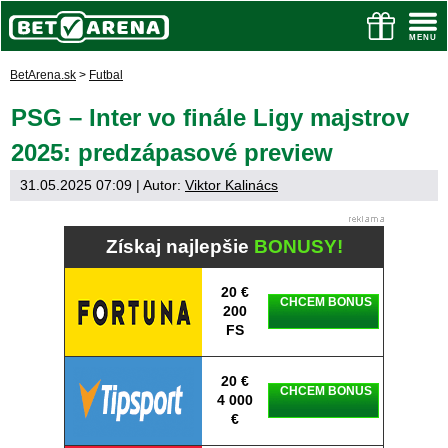
BetArena.sk
>
Futbal
PSG – Inter vo finále Ligy majstrov
2025: predzápasové preview
31.05.2025 07:09
| Autor:
Viktor Kalinács
Získaj najlepšie
BONUSY!
20 €
CHCEM BONUS
200
FS
20 €
CHCEM BONUS
4 000
€