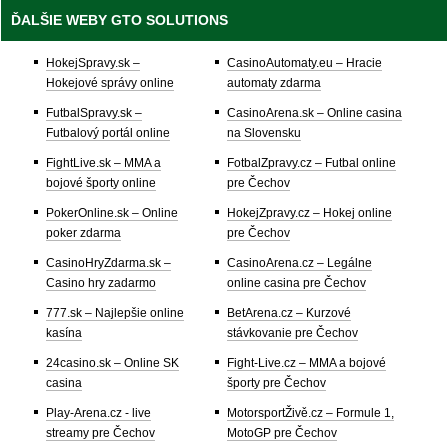
ĎALŠIE WEBY GTO SOLUTIONS
HokejSpravy.sk –
CasinoAutomaty.eu – Hracie
Hokejové správy online
automaty zdarma
FutbalSpravy.sk –
CasinoArena.sk – Online casina
Futbalový portál online
na Slovensku
FightLive.sk – MMA a
FotbalZpravy.cz – Futbal online
bojové športy online
pre Čechov
PokerOnline.sk – Online
HokejZpravy.cz – Hokej online
poker zdarma
pre Čechov
CasinoHryZdarma.sk –
CasinoArena.cz – Legálne
Casino hry zadarmo
online casina pre Čechov
777.sk – Najlepšie online
BetArena.cz – Kurzové
kasína
stávkovanie pre Čechov
24casino.sk – Online SK
Fight-Live.cz – MMA a bojové
casina
športy pre Čechov
Play-Arena.cz - live
MotorsportŽivě.cz – Formule 1,
streamy pre Čechov
MotoGP pre Čechov