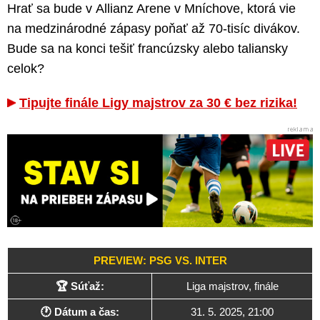
Hrať sa bude v Allianz Arene v Mníchove, ktorá vie
na medzinárodné zápasy poňať až 70-tisíc divákov.
Bude sa na konci tešiť francúzsky alebo taliansky
celok?
Tipujte finále Ligy majstrov za 30 € bez rizika!
PREVIEW: PSG VS. INTER
🏆 Súťaž:
Liga majstrov, finále
🕐 Dátum a čas:
31. 5. 2025, 21:00