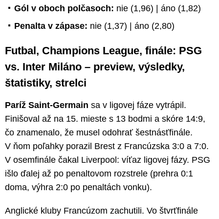
Gól v oboch polčasoch:
nie (1,96) | áno (1,82)
Penalta v zápase:
nie (1,37) | áno (2,80)
Futbal, Champions League, finále: PSG
vs. Inter Miláno – preview, výsledky,
štatistiky, strelci
Paríž Saint-Germain
sa v ligovej fáze vytrápil.
Finišoval až na 15. mieste s 13 bodmi a skóre 14:9,
čo znamenalo, že musel odohrať šestnásťfinále.
V ňom poľahky porazil Brest z Francúzska 3:0 a 7:0.
V osemfinále čakal Liverpool: víťaz ligovej fázy. PSG
išlo ďalej až po penaltovom rozstrele (prehra 0:1
doma, výhra 2:0 po penaltách vonku).
Anglické kluby Francúzom zachutili. Vo štvrťfinále