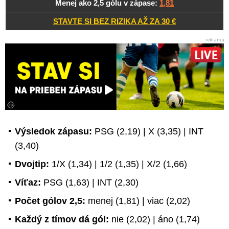
Menej ako 2,5 gólu v zápase:
1,81
STAVTE SI BEZ RIZIKA AŽ ZA 30 €
Výsledok zápasu:
PSG (2,19) | X (3,35) | INT
(3,40)
Dvojtip:
1/X (1,34) | 1/2 (1,35) | X/2 (1,66)
Víťaz:
PSG (1,63) | INT (2,30)
Počet gólov 2,5:
menej (1,81) | viac (2,02)
Každý z tímov dá gól:
nie (2,02) | áno (1,74)