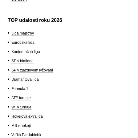
TOP udalosti roku 2026
Liga majstrov
Európska liga
Konferenčná liga
SP v biatlone
SP v zjazdovom lyžovaní
Diamantová liga
Formula 1
ATP turnaje
WTA turnaje
Hokejová extraliga
MS v hokeji
Veľká Pardubická