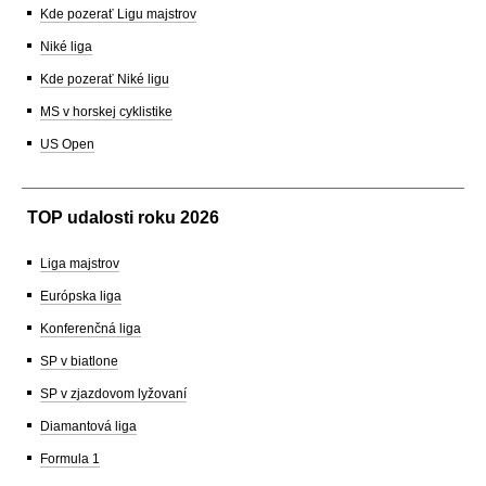
Kde pozerať Ligu majstrov
Niké liga
Kde pozerať Niké ligu
MS v horskej cyklistike
US Open
TOP udalosti roku 2026
Liga majstrov
Európska liga
Konferenčná liga
SP v biatlone
SP v zjazdovom lyžovaní
Diamantová liga
Formula 1