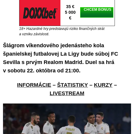
35 €
CHCEM BONUS
5 000
€
18+ Hazardné hry predstavujú riziko finančných strát
a vzniku závislosti.
Šlágrom víkendového jedenásteho kola
španielskej futbalovej La Ligy bude súboj FC
Sevilla s prvým Realom Madrid. Duel sa hrá
v sobotu 22. októbra od 21:00.
INFORMÁCIE
–
ŠTATISTIKY
–
KURZY
–
LIVESTREAM