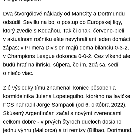
Dva štvorgólové náklady od ManCity a Dortmundu
odsúdili Sevillu na boj o postup do Európskej ligy,
ktorý zvedie s Kodaňou. Tak či onak, červeno-bieli
v aktuálnom ročníku ešte nevyhrali ani jeden domáci
zápas; v Primera Division majú doma bilanciu 0-3-2,
v Champions League dokonca 0-0-2. Cez víkend ale
budú hrať na ihrisku súpera, čo im, zdá sa, sedí
o niečo viac.
Zlé výsledky tímu znamenali koniec pôsobenia
kormidelníka Julena Lopeteguiho, ktorého na lavičke
FCS nahradil Jorge Sampaoli (od 6. októbra 2022).
Skúsený Argentínčan začal s novými zverencami
celkom dobre - v prvých štyroch dueloch dosiahol
jednu výhru (Mallorca) a tri remízy (Bilbao, Dortmund,