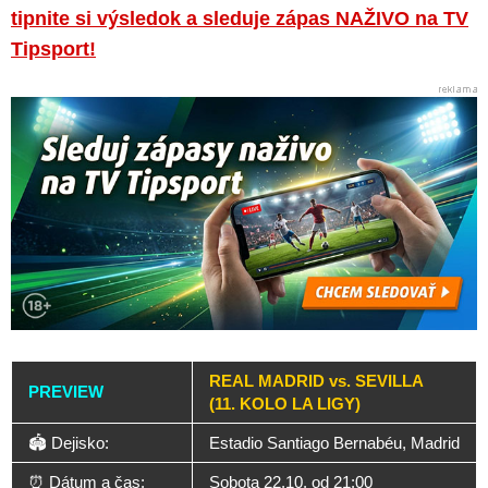
tipnite si výsledok a sleduje zápas NAŽIVO na TV
Tipsport!
REAL MADRID vs. SEVILLA
PREVIEW
(11. KOLO LA LIGY)
🏟️ Dejisko:
Estadio Santiago Bernabéu, Madrid
⏰ Dátum a čas:
Sobota 22.10. od 21:00