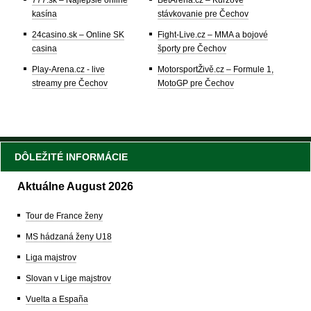
kasína
stávkovanie pre Čechov
24casino.sk – Online SK
Fight-Live.cz – MMA a bojové
casina
športy pre Čechov
Play-Arena.cz - live
MotorsportŽivě.cz – Formule 1,
streamy pre Čechov
MotoGP pre Čechov
DÔLEŽITÉ INFORMÁCIE
Aktuálne August 2026
Tour de France ženy
MS hádzaná ženy U18
Liga majstrov
Slovan v Lige majstrov
Vuelta a España