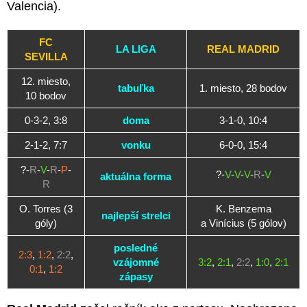
Valencia).
FC
LA LIGA
REAL MADRID
SEVILLA
12. miesto,
tabuľka
1. miesto, 28 bodov
10 bodov
0-3-2, 3:8
doma
3-1-0, 10:4
2-1-2, 7:7
vonku
6-0-0, 15:4
?-
R
-
V
-
R
-
P
-
?-
V
-
V
-
V
-
R
-
V
aktuálna forma
R
O. Torres (3
K. Benzema
najlepší strelci
góly)
a Vinícius (5 gólov)
posledné
2:3
,
1:2
,
2:2
,
vzájomné
3:2
,
2:1
,
2:2
,
1:0
,
2:1
0:1
,
1:2
zápasy