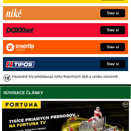
Stav si
Stav si
Stav si
Stav si
Hazardné hry predstavujú riziko finančných strát a vzniku závislosti.
SÚVISIACE ČLÁNKY