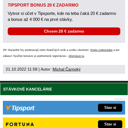
TIPSPORT BONUS 20 € ZADARMO
Vytvor si účet v Tipsporte, kde na teba čaká 20 € zadarmo
a bonus až 4 000 € na prvé stávky.
Chcem 20 € zadarmo
18+ Hazardné hry predstavujú riziko finančných strát a vzniku závislosti.
Hrajte zodpovedne
a pre
zábavu! Využitie bonusov je podmienené registráciou -
informácie tu
.
21.10.2022 11:58
| Autor:
Michal Čarnoký
STÁVKOVÉ KANCELÁRIE
Stav si
Stav si