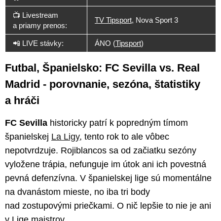
📺 Livestream
TV Tipsport
, Nova Sport 3
a priamy prenos:
📲 LIVE stávky:
ÁNO (
Tipsport
)
Futbal, Španielsko: FC Sevilla vs. Real
Madrid - porovnanie, sezóna, štatistiky
a hráči
FC Sevilla
historicky patrí k popredným tímom
španielskej
La Ligy
, tento rok to ale vôbec
nepotvrdzuje. Rojiblancos sa od začiatku sezóny
vyložene trápia, nefunguje im útok ani ich povestná
pevná defenzívna. V španielskej lige sú momentálne
na dvanástom mieste, no iba tri body
nad zostupovými priečkami. O nič lepšie to nie je ani
v Lige majstrov.