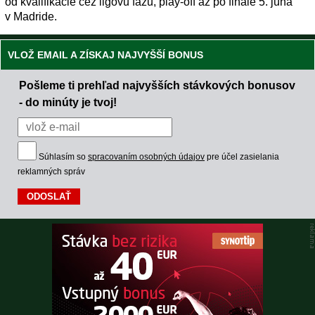
od kvalifikácie cez ligovú fázu, play-off až po finále 5. júna
v Madride.
VLOŽ EMAIL A ZÍSKAJ NAJVYŠŠÍ BONUS
Pošleme ti prehľad najvyšších stávkových bonusov
- do minúty je tvoj!
Súhlasím so
spracovaním osobných údajov
pre účel zasielania
reklamných správ