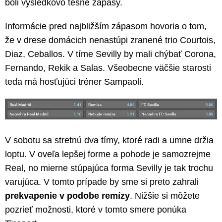
boli výsledkovo tesné zápasy.
Informácie pred najbližším zápasom hovoria o tom,
že v drese domácich nenastúpi zranené trio Courtois,
Diaz, Ceballos. V tíme Sevilly by mali chýbať Corona,
Fernando, Rekik a Salas. Všeobecne väčšie starosti
teda má hosťujúci tréner Sampaoli.
V sobotu sa stretnú dva tímy, ktoré radi a umne držia
loptu. V oveľa lepšej forme a pohode je samozrejme
Real, no mierne stúpajúca forma Sevilly je tak trochu
varujúca. V tomto prípade by sme si preto zahrali
prekvapenie v podobe remízy
. Nižšie si môžete
pozrieť možnosti, ktoré v tomto smere ponúka