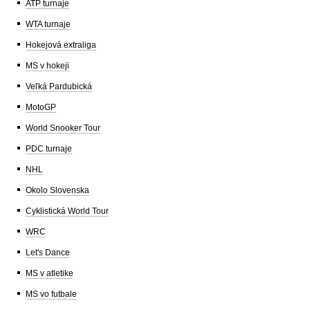
ATP turnaje
WTA turnaje
Hokejová extraliga
MS v hokeji
Veľká Pardubická
MotoGP
World Snooker Tour
PDC turnaje
NHL
Okolo Slovenska
Cyklistická World Tour
WRC
Let's Dance
MS v atletike
MS vo futbale