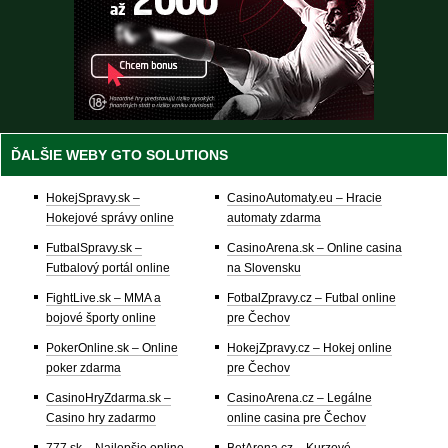
ĎALŠIE WEBY GTO SOLUTIONS
HokejSpravy.sk –
CasinoAutomaty.eu – Hracie
Hokejové správy online
automaty zdarma
FutbalSpravy.sk –
CasinoArena.sk – Online casina
Futbalový portál online
na Slovensku
FightLive.sk – MMA a
FotbalZpravy.cz – Futbal online
bojové športy online
pre Čechov
PokerOnline.sk – Online
HokejZpravy.cz – Hokej online
poker zdarma
pre Čechov
CasinoHryZdarma.sk –
CasinoArena.cz – Legálne
Casino hry zadarmo
online casina pre Čechov
777.sk – Najlepšie online
BetArena.cz – Kurzové