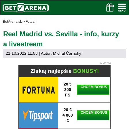
BetArena.sk
>
Futbal
Real Madrid vs. Sevilla - info, kurzy
a livestream
21.10.2022 11:58
| Autor:
Michal Čarnoký
Získaj najlepšie
BONUSY!
20 €
CHCEM BONUS
200
FS
20 €
CHCEM BONUS
4 000
€