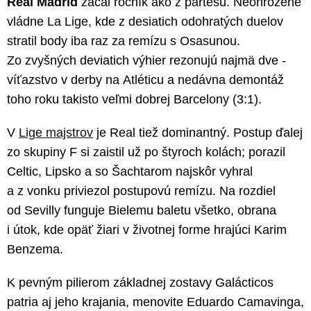
Real Madrid
začal ročník ako z partesu. Neohrozene
vládne La Lige, kde z desiatich odohratých duelov
stratil body iba raz za remízu s Osasunou.
Zo zvyšných deviatich výhier rezonujú najmä dve -
víťazstvo v derby na Atléticu a nedávna demontáž
toho roku takisto veľmi dobrej Barcelony (3:1).
V
Lige majstrov
je Real tiež dominantný. Postup ďalej
zo skupiny F si zaistil už po štyroch kolách; porazil
Celtic, Lipsko a so Šachtarom najskôr vyhral
a z vonku priviezol postupovú remízu. Na rozdiel
od Sevilly funguje Bielemu baletu všetko, obrana
i útok, kde opäť žiari v životnej forme hrajúci Karim
Benzema.
K pevným pilierom základnej zostavy Galácticos
patria aj jeho krajania, menovite Eduardo Camavinga,