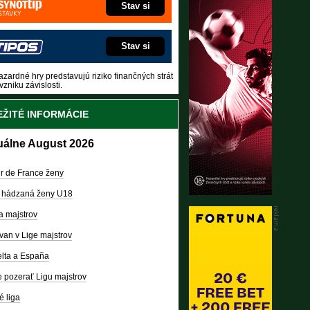
Stav si
Stav si
zardné hry predstavujú riziko finančných strát
vzniku závislosti.
ŽITÉ INFORMÁCIE
uálne August 2026
r de France ženy
 hádzaná ženy U18
a majstrov
van v Lige majstrov
lta a España
 pozerať Ligu majstrov
é liga