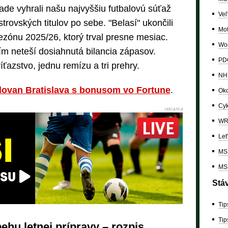
rade vyhrali našu najvyššiu futbalovú súťaž
Veľ
strovských titulov po sebe. "Belasí" ukončili
Mo
sezónu 2025/26, ktorý trval presne mesiac.
Wor
tím neteší dosiahnutá bilancia zápasov.
PDC
víťazstvo, jednu remízu a tri prehry.
NH
Slovan Bratislava s bonusom vo Fortune
.
Oko
Cyk
W
Let
MS 
MS 
Stá
Tip
Tip
ehu letnej prípravy – rozpis