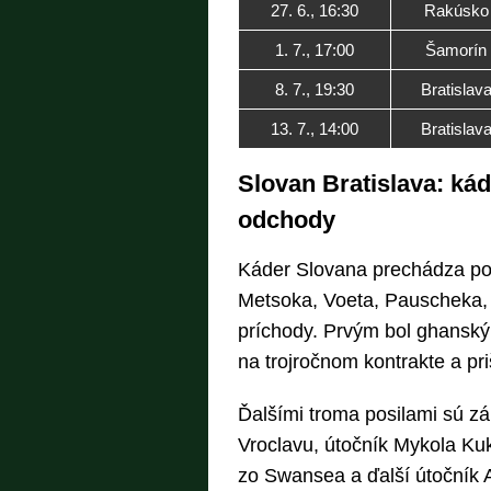
27. 6., 16:30
Rakúsko
1. 7., 17:00
Šamorín
8. 7., 19:30
Bratislav
13. 7., 14:00
Bratislav
Slovan Bratislava: kád
odchody
Káder Slovana prechádza p
Metsoka, Voeta, Pauscheka, 
príchody. Prvým bol ghanský 
na trojročnom kontrakte a pri
Ďalšími troma posilami sú zál
Vroclavu, útočník Mykola Kuk
zo Swansea a ďalší útočník 