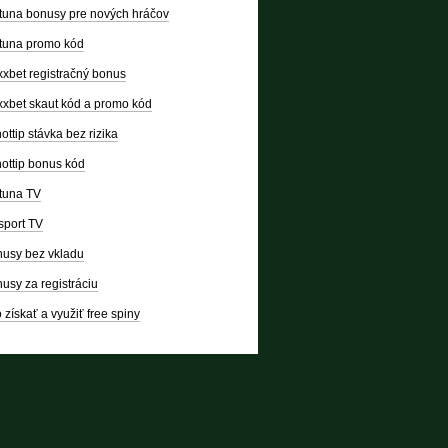
tuna bonusy pre nových hráčov
tuna promo kód
xbet registračný bonus
xbet skaut kód a promo kód
ottip stávka bez rizika
ottip bonus kód
tuna TV
sport TV
usy bez vkladu
usy za registráciu
 získať a využiť free spiny