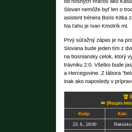
od nosných hráčov ako Kašia
Slovan nemôže byť len o troc
asistent trénera Boris Kitka 
Na ťahu je Ivan Kmotrík ml.
Prvý súťažný zápas je na pro
Slovana bude jeden tím z dvoj
na bosniansky celok, ktorý v
trávniku 2:0. Všetko bude ja
a Hercegovine. Z tábora "bel
inak ako naposledy v príprav
🏆 Š
✏️ (Rozpis let
Kedy:
Kde:
23. 6., 18:00
Rakúsko