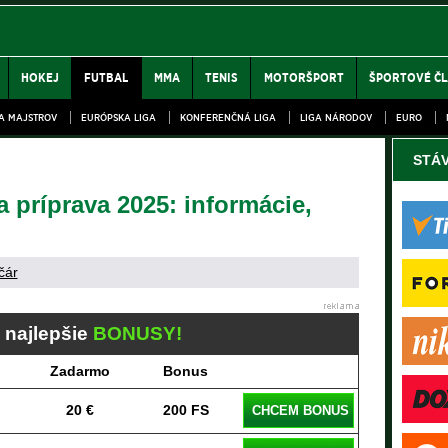
HOKEJ
FUTBAL
MMA
TENIS
MOTORŠPORT
ŠPORTOVÉ Č
GA MAJSTROV
EURÓPSKA LIGA
KONFERENČNÁ LIGA
LIGA NÁRODOV
EURO
STÁ
a príprava 2025: informácie,
čár
j najlepšie
BONUSY!
Zadarmo
Bonus
20 €
200 FS
CHCEM BONUS