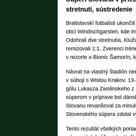
stretnutí, sústredenie
Bratislavskí futbalisti ukonči
obci Windischgarsten, kde in
Odohrali dve stretnutia. Klu
remizovali 1:1. Zverenci trén
v rezorte x-Bionic Šamorín, k
Návrat na vlastný štadión nem
v súboji s Wislou Krakov. 13
gólu Lukasza Zwolinskeho z
súperom v príprave bol dánsk
Slovanu revanšoval za minulo
Slovenského súpera zdolal v
Tento rezultát všetkých poria