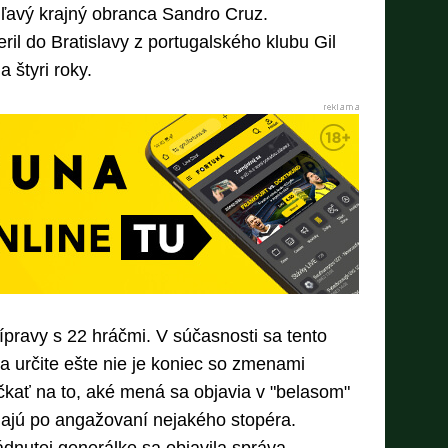
 ľavý krajný obranca Sandro Cruz.
ril do Bratislavy z portugalského klubu Gil
 štyri roky.
ípravy s 22 hráčmi. V súčasnosti sa tento
 a určite ešte nie je koniec so zmenami
čkať na to, aké mená sa objavia v "belasom"
volajú po angažovaní nejakého stopéra.