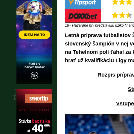
18+ Hazardné hry predstavujú riziko finančn
Letná príprava futbalistov
slovenský šampión v nej ve
na Tehelnom poli ťahal za 
hrať už kvalifikáciu Ligy m
Rozpis prípra
St
Vstupe