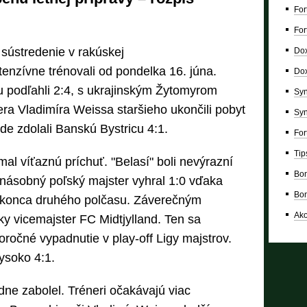
For
For
li sústredenie v rakúskej
Dox
tenzívne trénovali od pondelka 16. júna.
Dox
žu podľahli 2:4, s ukrajinským Žytomyrom
Syn
era Vladimíra Weissa staršieho ukončili pobyt
Syn
de zdolali Banskú Bystricu 4:1.
For
Tip
al víťaznú príchuť. "Belasí" boli nevýrazní
Bon
-násobný poľský majster vyhral 1:0 vďaka
Bon
 konca druhého polčasu. Záverečným
Ako
y vicemajster FC Midtjylland. Ten sa
ročné vypadnutie v play-off Ligy majstrov.
ysoko 4:1.
dne zabolel. Tréneri očakávajú viac