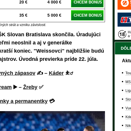
20 €
4 000 €
CHCEM BONUS
35 €
5 000 €
CHCEM BONUS
ých strát a vzniku závislosti.
Ha
 ŠK Slovan Bratislava skončila. Úradujúci
a 
ľmi neoslnil a aj v generálke
DÔLE
kratší koniec. "Weissovci" najbližšie budú
ajstrov. Úvodná previerka príde 22. júla.
Akt
vných zápasov
✍️ –
Káder
⛹️‍♂️
Tou
MS
ream
▶️ –
Žreby
✅
Lig
Slo
nky a permanentky
💳
Vue
Kde
Nik