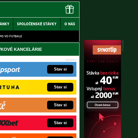
LÁNKY
SPOLOČENSKÉ STÁVKY
O NÁS
MS VO FUTBALE
VKOVÉ KANCELÁRIE
Stav si
Stav si
Stav si
Stav si