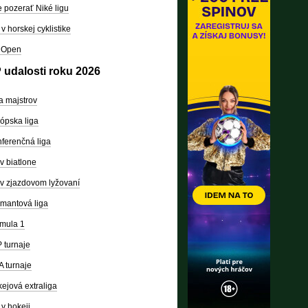
 pozerať Niké ligu
v horskej cyklistike
 Open
 udalosti roku 2026
a majstrov
ópska liga
ferenčná liga
v biatlone
v zjazdovom lyžovaní
mantová liga
mula 1
 turnaje
 turnaje
ejová extraliga
v hokeji