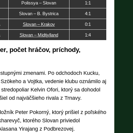
Polissya – Slovan
1:1
Slovan – B. Bystrica
4:1
a
Slovan – Krakov
0:1
a
Slovan – Midtjylland
1:4
er, počet hráčov, príchody,
ostupnými zmenami. Po odchodoch Kucku,
Szökeho a Vojtka, vedenie klubu oznámilo aj
stredopoliar Kelvin Ofori, ktorý sa dohodol
šiel od najväčšieho rivala z Trnavy.
ožník Peter Pokorný, ktorý prišiel z poľského
harevyč, ktorého Slovan priviedol
Alasana Yirajang z Podbrezovej.