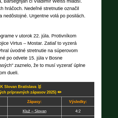
, Barseghjan či Vladimír Weiss mladší.
h hráčoch. Nedeľné stretnutie označil
za nedôstojné. Urgentne volá po posilách.
grame v utorok 22. júla. Protivníkom
ice Virtus – Mostar. Zatiaľ to vyzerá
yhral úvodné stretnutie na súperovom
sné po odvete 15. júla v Bosne
asých" zaznelo, že to musí vyzerať úplne
om dueli.
K Slovan Bratislava 🥇
ných prípravných zápasov 2025) ✏️
Zápasy:
Výsledky:
Kluž –
Slovan
4:2