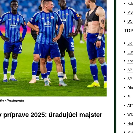
Kde
MS 
US
TOP
Lig
Eur
Kon
SP 
SP 
Dia
For
a / Profimedia
ATP
 príprave 2025: úradujúci majster
WTA
Hok
MS 