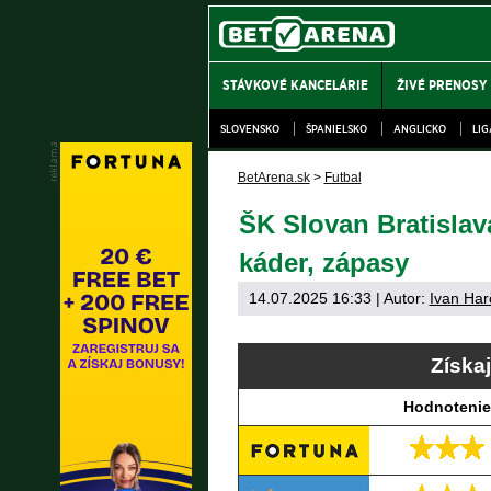
STÁVKOVÉ KANCELÁRIE
ŽIVÉ PRENOSY
SLOVENSKO
ŠPANIELSKO
ANGLICKO
LI
BetArena.sk
>
Futbal
ŠK Slovan Bratislav
káder, zápasy
14.07.2025 16:33
| Autor:
Ivan Har
Získa
Hodnotenie