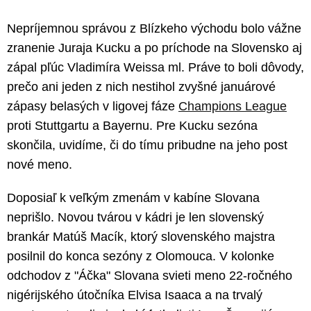
Nepríjemnou správou z Blízkeho východu bolo vážne
zranenie Juraja Kucku a po príchode na Slovensko aj
zápal pľúc Vladimíra Weissa ml. Práve to boli dôvody,
prečo ani jeden z nich nestihol zvyšné januárové
zápasy belasých v ligovej fáze
Champions League
proti Stuttgartu a Bayernu. Pre Kucku sezóna
skončila, uvidíme, či do tímu pribudne na jeho post
nové meno.
Doposiaľ k veľkým zmenám v kabíne Slovana
neprišlo. Novou tvárou v kádri je len slovenský
brankár Matúš Macík, ktorý slovenského majstra
posilnil do konca sezóny z Olomouca. V kolonke
odchodov z "Áčka" Slovana svieti meno 22-ročného
nigérijského útočníka Elvisa Isaaca a na trvalý