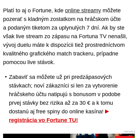
Platí to aj o Fortune, kde
online streamy
môžete
pozerať s kladným zostatkom na hráčskom účte
a podaným tiketom za uplynulých 7 dní. Ak by ste
však live stream zo zápasu na Fortuna TV nenašli,
vývoj duelu máte k dispozícii tiež prostredníctvom
kvalitného grafického match trackeru, prípadne
pomocou live stávok.
Zabaviť sa môžete už pri predzápasových
stávkach; noví zákazníci si len za vytvorenie
hráčskeho účtu natipujú s bonusom v podobe
prvej stávky bez rizika až za 30 € a k tomu
dostanú aj free spiny do online kasína!
registrácia vo Fortune TU!