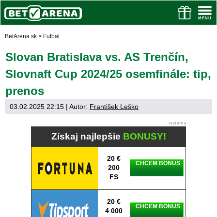
BetArena.sk
>
Futbal
Slovan Bratislava vs. AS Trenčín,
Slovnaft Cup 2024/25 osemfinále: tip,
prenos
03.02.2025 22:15
| Autor:
František Leško
Získaj najlepšie
BONUSY!
20 €
CHCEM BONUS
200
FS
20 €
CHCEM BONUS
4 000