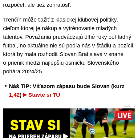
rozpočet, ale tiež zohratosť.
Trenčín môže ťažiť z klasickej klubovej politiky,
cieľom ktorej je nákup a vytrénovanie mladých
talentov. Považania predvádzajú dlhé roky pohľadný
futbal, no aktuálne nie sú podľa nás v štádiu a pozícii,
ktorá by mala rozhodiť Slovan Bratislava v snahe
o prienik medzi najlepšiu osmičku Slovenského
pohára 2024/25.
Náš TIP: Víťazom zápasu bude Slovan (kurz
1,42
)
Stavte si TU