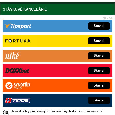
STÁVKOVÉ KANCELÁRIE
Stav si
Stav si
Stav si
Stav si
Stav si
Stav si
Hazardné hry predstavujú riziko finančných strát a vzniku závislosti.