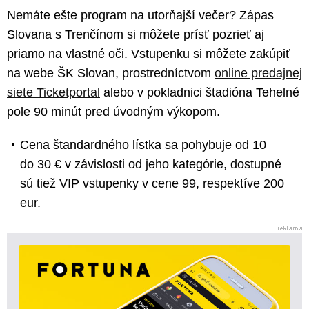
Nemáte ešte program na utorňajší večer? Zápas
Slovana s Trenčínom si môžete prísť pozrieť aj
priamo na vlastné oči. Vstupenku si môžete zakúpiť
na webe ŠK Slovan, prostredníctvom
online predajnej
siete Ticketportal
alebo v pokladnici štadióna Tehelné
pole 90 minút pred úvodným výkopom.
Cena štandardného lístka sa pohybuje od 10
do 30 € v závislosti od jeho kategórie, dostupné
sú tiež VIP vstupenky v cene 99, respektíve 200
eur.