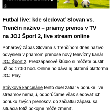
Futbal live: kde sledovať Slovan vs.
Trenčín naživo – priamy prenos v TV
na JOJ Šport 2, live stream online
Pohárový zápas Slovana s Trenčínom dnes naživo
odvysiela v priamom prenose nový televízny kanál
JOJ Šport 2
. Predzápasové štúdio si môžete pustiť
už od 17:50 hod. Online ho dáva aj platená platforma
JOJ Play.
Stávkové kancelárie
tento duel zatiaľ v ponuke live
streamov nemajú, odporúčame však sledovať ich
ponuku živých prenosov, do začiatku zápasu sa
situácia totiž pokojne môže zmeniť.