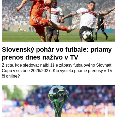
Slovenský pohár vo futbale: priamy
prenos dnes naživo v TV
Zistite, kde sledovať najbližšie zápasy futbalového Slovnaft
Cupu v sezóne 2026/2027. Kto vysiela priame prenosy v TV
či online?