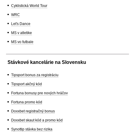
Cyklistická World Tour
WRC
Let's Dance
MS v atletike
MS vo futbale
Stávkové kancelárie na Slovensku
Tipsport bonus za registráciu
Tipsport akčný kód
Fortuna bonusy pre nových hráčov
Fortuna promo kód
Doxxbet registračný bonus
Doxxbet skaut kód a promo kód
Synottip stávka bez rizika