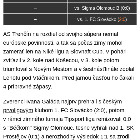
–
vs. Sigma Olomouc B (0:0)
–
vs. 1. FC Slovácko (
2:0
)
AS Trenčín na rozdiel od svojho súpera nemal
európske povinnosti, a tak sa počas zimy mohol
zamerať len na
Niké ligu
a Slovnaft Cup. V pohári
zvíťazil v 2. kole nad Košecou, v 3. kole potom
triumfoval s Novým Mestom a v šestnásťfinále zdolal
Lehotu pod Vtáčnikom. Pred jarnou časťou ho čakali
4 prípravné zápasy.
Zverenci Ivana Galáda najprv prehrali
s českým
prvoligovým
klubom 1. FC Slovácko (2:0), potom
v rámci zimného turnaja Tipsport liga remizovali 0:0
s "Béčkom" Sigmy Olomouc, tesne vyhrali nad 1. SK
Prostějov (0:1) a nerozhodný výsledok 1:1 sa zrodil