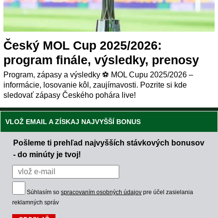
Český MOL Cup 2025/2026:
program finále, výsledky, prenosy
Program, zápasy a výsledky ⚽ MOL Cupu 2025/2026 –
informácie, losovanie kôl, zaujímavosti. Pozrite si kde
sledovať zápasy Českého pohára live!
VLOŽ EMAIL A ZÍSKAJ NAJVYŠŠÍ BONUS
Pošleme ti prehľad najvyšších stávkových bonusov
- do minúty je tvoj!
Súhlasím so
spracovaním osobných údajov
pre účel zasielania
reklamných správ