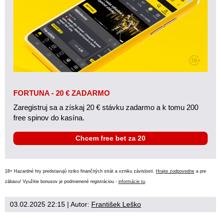
FORTUNA - 20 € ZADARMO
Zaregistruj sa a získaj 20 € stávku zadarmo a k tomu 200
free spinov do kasína.
Chcem free bet za 20
18+ Hazardné hry predstavujú riziko finančných strát a vzniku závislosti.
Hrajte zodpovedne
a pre
zábavu! Využitie bonusov je podmienené registráciou -
informácie tu
.
03.02.2025 22:15
| Autor:
František Leško