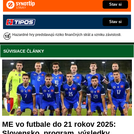
Stav si
Stav si
Hazardné hry predstavujú riziko finančných strát a vzniku závislosti.
SÚVISIACE ČLÁNKY
ME vo futbale do 21 rokov 2025:
Slovensko, program, výsledky