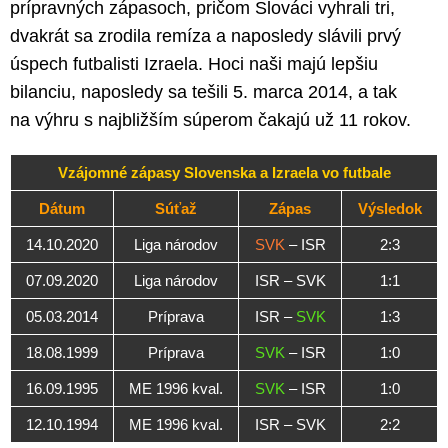
prípravných zápasoch, pričom Slováci vyhrali tri,
dvakrát sa zrodila remíza a naposledy slávili prvý
úspech futbalisti Izraela. Hoci naši majú lepšiu
bilanciu, naposledy sa tešili 5. marca 2014, a tak
na výhru s najbližším súperom čakajú už 11 rokov.
Vzájomné zápasy Slovenska a Izraela vo futbale
Dátum
Súťaž
Zápas
Výsledok
14.10.2020
Liga národov
SVK
– ISR
2:3
07.09.2020
Liga národov
ISR – SVK
1:1
05.03.2014
Príprava
ISR –
SVK
1:3
18.08.1999
Príprava
SVK
– ISR
1:0
16.09.1995
ME 1996 kval.
SVK
– ISR
1:0
12.10.1994
ME 1996 kval.
ISR – SVK
2:2