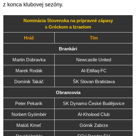
z konca klubovej sezóny.
Nominácia Slovenska na prípravné zápasy
s Gréckom a Izraelom
Hráč
Tím
Brankári
Martin Dúbravka
Newcastle United
Marek Rodák
Al-Ettifaq-FC
Dominik Takáč
ŠK Slovan Bratislava
Obrancovia
Peter Pekarík
SK Dynamo České Budějovice
Norbert Gyömbér
Al-Kholood Club
Matúš Kmeť
Górnik Zabrze