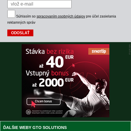
Súhlasím so
spracovaním osobných údajov
pre účel zasielania
reklamných správ
ĎALŠIE WEBY GTO SOLUTIONS