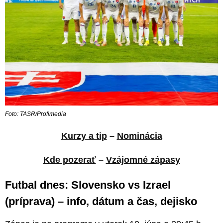
Foto: TASR/Profimedia
Kurzy a tip
–
Nominácia
Kde pozerať
–
Vzájomné zápasy
Futbal dnes: Slovensko vs Izrael
(príprava) – info, dátum a čas, dejisko