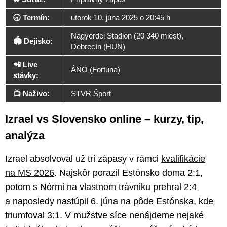
🕣 Termín:
utorok 10. júna 2025 o 20:45 h
Nagyerdei Stadion (20 340 miest),
🏟️ Dejisko:
Debrecín (HUN)
📲 Live
ÁNO (
Fortuna
)
stávky:
📺 Naživo:
STVR Šport
Izrael vs Slovensko online – kurzy, tip,
analýza
Izrael absolvoval už tri zápasy v rámci
kvalifikácie
na MS 2026
. Najskôr porazil Estónsko doma 2:1,
potom s Nórmi na vlastnom trávniku prehral 2:4
a naposledy nastúpil 6. júna na pôde Estónska, kde
triumfoval 3:1. V mužstve síce nenájdeme nejaké