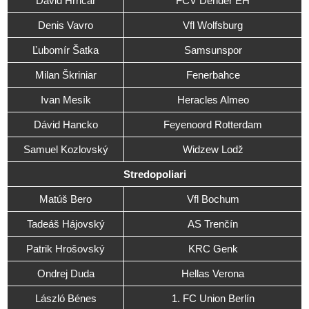
David Hrnčár
FCV Dender EH
Denis Vavro
Vfl Wolfsburg
Ľubomír Šatka
Samsunspor
Milan Škriniar
Fenerbahce
Ivan Mesík
Heracles Almeo
Dávid Hancko
Feyenoord Rotterdam
Samuel Kozlovský
Widzew Lodž
Stredopoliari
Matúš Bero
Vfl Bochum
Tadeáš Hájovský
AS Trenčín
Patrik Hrošovský
KRC Genk
Ondrej Duda
Hellas Verona
László Bénes
1. FC Union Berlín