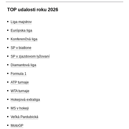
TOP udalosti roku 2026
Liga majstrov
Európska liga
Konferenčná liga
SP v biatlone
SP v zjazdovom lyžovaní
Diamantová liga
Formula 1
ATP turnaje
WTA turnaje
Hokejová extraliga
MS v hokeji
Veľká Pardubická
MotoGP