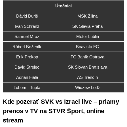
Útočníci
Dávid Ďuriš
MŠK Žilina
Ivan Schranz
SK Slavia Praha
Samuel Mráz
Motor Lublin
Róbert Boženík
Boavista FC
Erik Prekop
FC Baník Ostrava
David Strelec
ŠK Slovan Bratislava
Adrian Fiala
AS Trenčín
Ľubomír Tupta
Widzew Lodž
Kde pozerať SVK vs Izrael live – priamy
prenos v TV na STVR Šport, online
stream