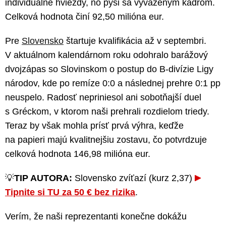
individuálne hviezdy, no pýši sa vyváženým kádrom.
Celková hodnota činí 92,50 milióna eur.
Pre
Slovensko
štartuje kvalifikácia až v septembri.
V aktuálnom kalendárnom roku odohralo barážový
dvojzápas so Slovinskom o postup do B-divízie Ligy
národov, kde po remíze 0:0 a následnej prehre 0:1 pp
neuspelo. Radosť nepriniesol ani sobotňajší duel
s Gréckom, v ktorom naši prehrali rozdielom triedy.
Teraz by však mohla prísť prvá výhra, keďže
na papieri majú kvalitnejšiu zostavu, čo potvrdzuje
celková hodnota 146,98 milióna eur.
💡
TIP AUTORA:
Slovensko zvíťazí (kurz 2,37)
Tipnite si TU za 50 € bez rizika
.
Verím, že naši reprezentanti konečne dokážu