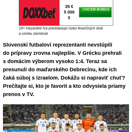
35 €
CHCEM BONUS
5 000
€
18+ Hazardné hry predstavujú riziko finančných strát
a vzniku závislosti.
Slovenskí futbaloví reprezentanti nevstúpili
do prípravy zrovna najlepšie. V Grécku prehrali
s domácim výberom vysoko 1:4. Teraz sa
presunuli do maďarského Debrecínu, kde ich
čaká súboj s Izraelom. Dokážu si napraviť chuť?
Prečítajte si, kto je favorit a kto odvysiela priamy
prenos v TV.