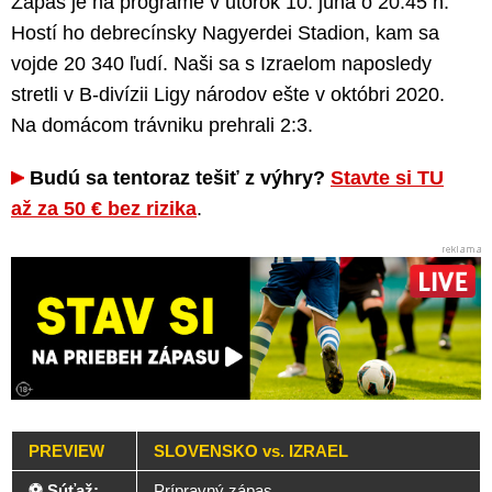
Zápas je na programe v utorok 10. júna o 20:45 h.
Hostí ho debrecínsky Nagyerdei Stadion, kam sa
vojde 20 340 ľudí. Naši sa s Izraelom naposledy
stretli v B-divízii Ligy národov ešte v októbri 2020.
Na domácom trávniku prehrali 2:3.
Budú sa tentoraz tešiť z výhry?
Stavte si TU
až za 50 € bez rizika
.
PREVIEW
SLOVENSKO vs. IZRAEL
⚽ Súťaž:
Prípravný zápas