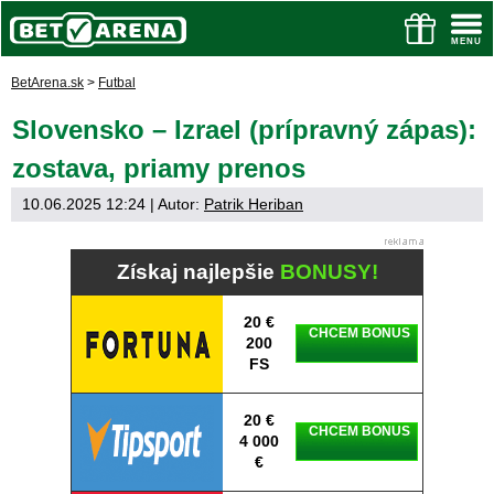
BetArena.sk
>
Futbal
Slovensko – Izrael (prípravný zápas):
zostava, priamy prenos
10.06.2025 12:24
| Autor:
Patrik Heriban
Získaj najlepšie
BONUSY!
20 €
CHCEM BONUS
200
FS
20 €
CHCEM BONUS
4 000
€