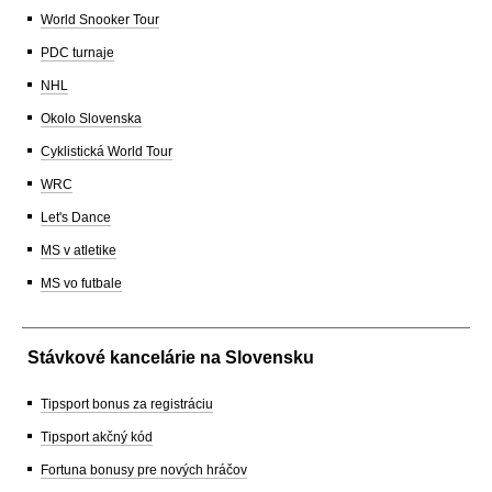
World Snooker Tour
PDC turnaje
NHL
Okolo Slovenska
Cyklistická World Tour
WRC
Let's Dance
MS v atletike
MS vo futbale
Stávkové kancelárie na Slovensku
Tipsport bonus za registráciu
Tipsport akčný kód
Fortuna bonusy pre nových hráčov