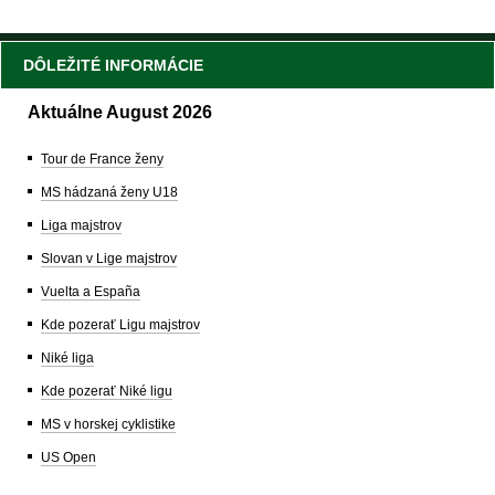
DÔLEŽITÉ INFORMÁCIE
Aktuálne August 2026
Tour de France ženy
MS hádzaná ženy U18
Liga majstrov
Slovan v Lige majstrov
Vuelta a España
Kde pozerať Ligu majstrov
Niké liga
Kde pozerať Niké ligu
MS v horskej cyklistike
US Open