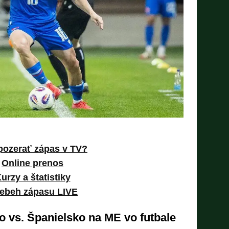
pozerať zápas v TV?
Online prenos
urzy a štatistiky
iebeh zápasu LIVE
 vs. Španielsko na ME vo futbale