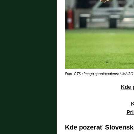
Foto: ČTK / imago sportfotodienst / IMAGO
Kde 
K
Pr
Kde pozerať Slovensko