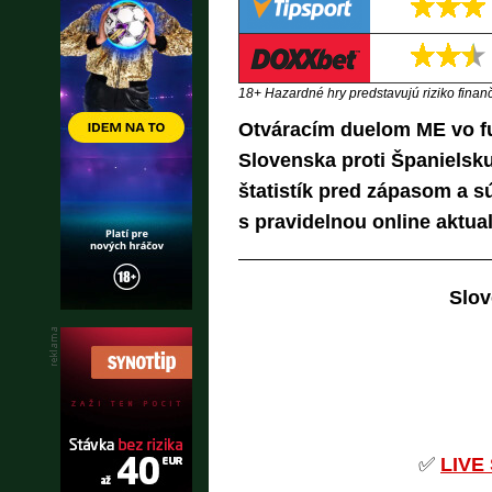
18+ Hazardné hry predstavujú riziko finančn
Otváracím duelom ME vo fu
Slovenska proti Španielsk
štatistík pred zápasom a s
s pravidelnou online aktual
Slov
✅
LIVE