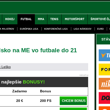
HOKEJ
FUTBAL
MMA
TENIS
MOTORŠPORT
ŠPORTOVÉ Č
GA MAJSTROV
EURÓPSKA LIGA
KONFERENČNÁ LIGA
LIGA NÁRODOV
EURO
STÁ
sko na ME vo futbale do 21
k Leško
j najlepšie
BONUSY!
Zadarmo
Bonus
20 €
200 FS
CHCEM BONUS