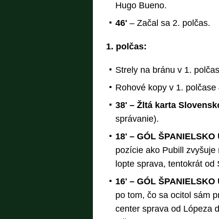
Hugo Bueno.
46'
– Začal sa 2. polčas.
1. polčas:
Strely na bránu v 1. polčas
Rohové kopy v 1. polčase 
38' – Žltá karta Slovens
správanie).
18' – GÓL ŠPANIELSKO 
pozície ako Pubill zvyšuje
lopte sprava, tentokrát od
16' – GÓL ŠPANIELSKO U
po tom, čo sa ocitol sám 
center sprava od Lópeza do 