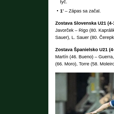
tyč.
1'
– Zápas sa začal.
Zostava Slovenska U21 (4-
Javorček – Rigo (80. Kaprálik
Sauer), L. Sauer (80. Čerepk
Zostava Španielsko U21 (4-
Martín (46. Bueno) – Guerra,
(66. Moro), Torre (58. Molei