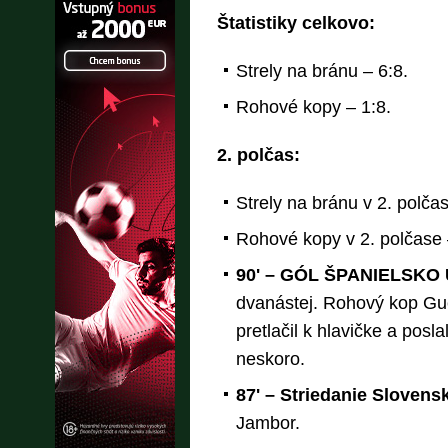
Štatistiky celkovo:
Strely na bránu – 6:8.
Rohové kopy – 1:8.
2. polčas:
Strely na bránu v 2. polčas
Rohové kopy v 2. polčase 
90' – GÓL ŠPANIELSKO 
dvanástej. Rohový kop Gu
pretlačil k hlavičke a posla
neskoro.
87' – Striedanie Slovens
Jambor.