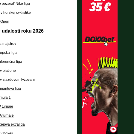
 pozerať Niké ligu
v horskej cyklistike
 Open
 udalosti roku 2026
a majstrov
ópska liga
ferenčná liga
v biatlone
v zjazdovom lyžovaní
mantová liga
mula 1
 turnaje
 turnaje
ejová extraliga
v hokeji