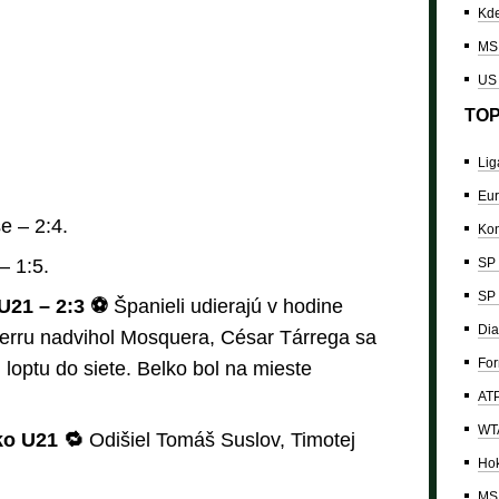
Kde
MS 
US
TOP
Lig
Eur
e – 2:4.
Kon
– 1:5.
SP 
SP 
U21 – 2:3 ⚽
Španieli udierajú v hodine
Dia
erru nadvihol Mosquera, César Tárrega sa
For
l loptu do siete. Belko bol na mieste
ATP
WTA
ko U21 🔁
Odišiel Tomáš Suslov, Timotej
Hok
MS 