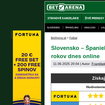
STÁVKOVÉ KANCELÁRIE
ŽIVÉ PRENOSY
SLOVENSKO
ŠPANIELSKO
ANGLICKO
LI
BetArena.sk
>
Futbal
Slovensko – Španiel
rokov dnes online
11.06.2025 20:04
| Autor:
Františe
Získa
Hodnotenie