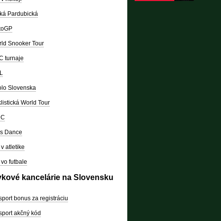
ká Pardubická
toGP
ld Snooker Tour
 turnaje
L
lo Slovenska
listická World Tour
RC
's Dance
v atletike
vo futbale
vkové kancelárie na Slovensku
sport bonus za registráciu
sport akčný kód