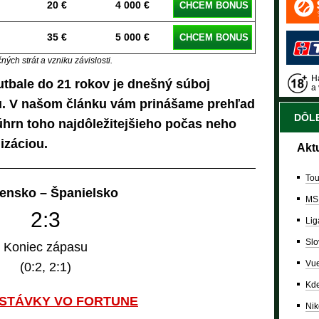
20 €
4 000 €
CHCEM BONUS
35 €
5 000 €
CHCEM BONUS
ých strát a vzniku závislosti.
Ha
tbale do 21 rokov je dnešný súboj
a 
u. V našom článku vám prinášame prehľad
DÔLE
úhrn toho najdôležitejšieho počas neho
izáciou.
Akt
Tou
ensko – Španielsko
MS
2:3
Lig
Slo
Koniec zápasu
Vue
(0:2, 2:1)
Kde
 STÁVKY VO FORTUNE
Nik