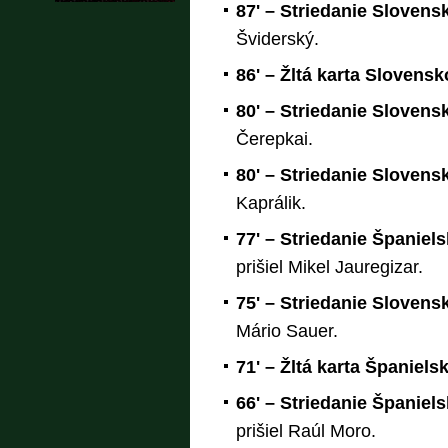
87' – Striedanie Slovens
Šviderský.
86' – Žltá karta Slovens
80' – Striedanie Slovens
Čerepkai.
80' – Striedanie Slovens
Kaprálik.
77' – Striedanie Španiel
prišiel Mikel Jauregizar.
75' – Striedanie Slovens
Mário Sauer.
71' – Žltá karta Španiel
66' – Striedanie Španiel
prišiel Raúl Moro.