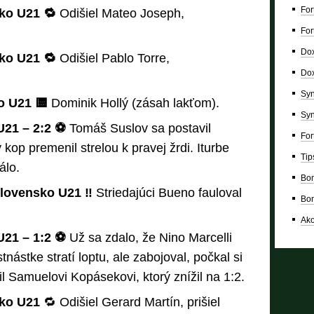
For
sko U21 🔁
Odišiel Mateo Joseph,
For
Dox
sko U21 🔁
Odišiel Pablo Torre,
Dox
Syn
ko U21 🟨
Dominik Hollý (zásah lakťom).
Syn
21 – 2:2 ⚽
Tomáš Suslov sa postavil
For
kop premenil strelou k pravej žrdi. Iturbe
Tip
álo.
Bon
Slovensko U21 ‼️
Striedajúci Bueno fauloval
Bon
Ako
21 – 1:2 ⚽
Už sa zdalo, že Nino Marcelli
tnástke stratí loptu, ale zabojoval, počkal si
 Samuelovi Kopásekovi, ktorý znížil na 1:2.
sko U21
🔁 Odišiel Gerard Martín, prišiel