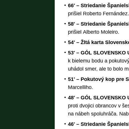
66' – Striedanie Španiel
prišiel Roberto Fernández.
58' – Striedanie Španiel
prišiel Alberto Moleiro.
54' – Žltá karta Slovens
53' – GÓL SLOVENSKO U
k bielemu bodu a pokutový 
uhádol smer, ale to bolo m
51' – Pokutový kop pre 
Marcelliho.
48' – GÓL SLOVENSKO U
proti dvojici obrancov v šes
na nábeh spoluhráča. Nabil
46' – Striedanie Španiel