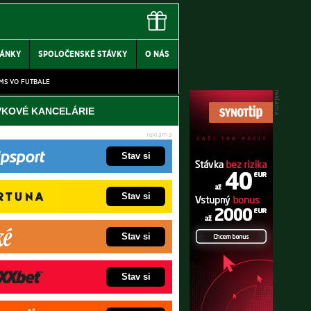
LÁNKY
SPOLOČENSKÉ STÁVKY
O NÁS
MS VO FUTBALE
VKOVÉ KANCELÁRIE
Stav si
Stav si
Stav si
Stav si