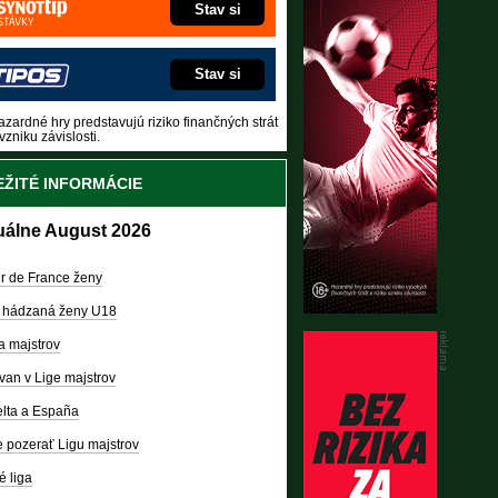
Stav si
Stav si
zardné hry predstavujú riziko finančných strát
vzniku závislosti.
ŽITÉ INFORMÁCIE
uálne August 2026
r de France ženy
 hádzaná ženy U18
a majstrov
van v Lige majstrov
lta a España
 pozerať Ligu majstrov
é liga