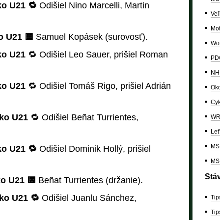
ko U21 🔁
Odišiel Nino Marcelli, Martin
Veľ
Mo
ko U21 🟨
Samuel Kopásek (surovosť).
Wor
ko U21
🔁 Odišiel Leo Sauer, prišiel Roman
PDC
NH
ko U21
🔁 Odišiel Tomáš Rigo, prišiel Adrián
Oko
Cyk
sko U21
🔁 Odišiel Beñat Turrientes,
W
Let
MS 
ko U21 🔁
Odišiel Dominik Hollý, prišiel
MS 
Stá
sko U21 🟨
Beñat Turrientes (držanie).
sko U21 🔁
Odišiel Juanlu Sánchez,
Tip
Tip