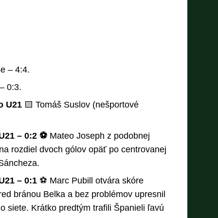
e – 4:4.
– 0:3.
ko U21
🟨 Tomáš Suslov (nešportové
U21 – 0:2 ⚽
Mateo Joseph z podobnej
 na rozdiel dvoch gólov opäť po centrovanej
 Sáncheza.
21 – 0:1
⚽ Marc Pubill otvára skóre
pred bránou Belka a bez problémov upresnil
siete. Krátko predtým trafili Španieli ľavú