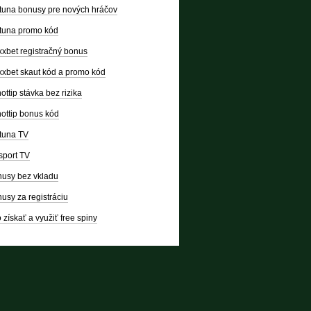
tuna bonusy pre nových hráčov
tuna promo kód
xbet registračný bonus
xbet skaut kód a promo kód
ottip stávka bez rizika
ottip bonus kód
tuna TV
sport TV
usy bez vkladu
usy za registráciu
 získať a využiť free spiny