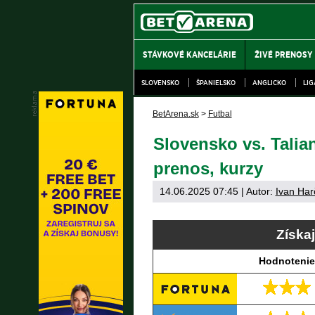
STÁVKOVÉ KANCELÁRIE
ŽIVÉ PRENOSY
SLOVENSKO
ŠPANIELSKO
ANGLICKO
LI
BetArena.sk
>
Futbal
Slovensko vs. Talia
prenos, kurzy
14.06.2025 07:45
| Autor:
Ivan Har
Získa
Hodnotenie