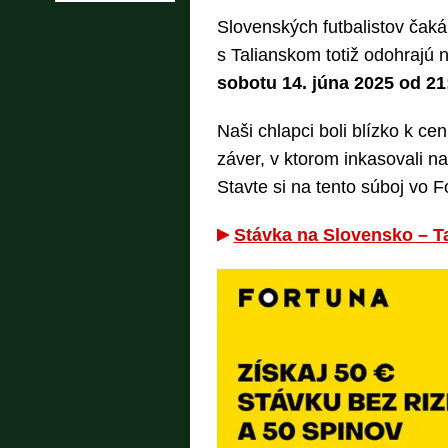
Slovenských futbalistov čaká
s Talianskom totiž odohrajú
sobotu 14. júna 2025 od 21
Naši chlapci boli blízko k cen
záver, v ktorom inkasovali n
Stavte si na tento súboj vo F
Stávka na Slovensko – Tal