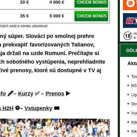
20 €
4 000 €
CHCEM BONUS
35 €
5 000 €
CHCEM BONUS
ých strát a vzniku závislosti.
Ha
ný súper. Slováci po smolnej prehre
a 
 prekvapiť favorizovaných Talianov,
DÔLE
ja držali na uzde Rumuni. Prečítajte si
ch sobotného vystúpenia, neprehliadnite
Akt
ivé prenosy, ktoré sú dostupné v TV aj
Tou
MS
nfo
🖋️–
Kurzy
✅ –
Prenos
▶️
Lig
Slo
a H2H
⚽–
Vstupenky
🎟️
Vue
Kde
Nik