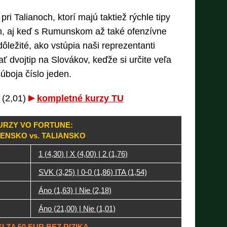
pri Talianoch, ktorí majú taktiež rýchle tipy
, aj keď s Rumunskom až také ofenzívne
ôležité, ako vstúpia naši reprezentanti
ať dvojtip na Slovákov, keďže si určite veľa
súboja číslo jeden.
 (2,01)
kompletné kurzy TU
URZY VO FORTUNE:
ENSKO vs. TALIANSKO
1 (4,30) | X (4,00) | 2 (1,76)
SVK (3,25) | 0-0 (1,86) ITA (1,54)
Áno (1,63) | Nie (2,18)
Áno (21,00) | Nie (1,01)
I ZA 50 EUR BEZ RIZIKA