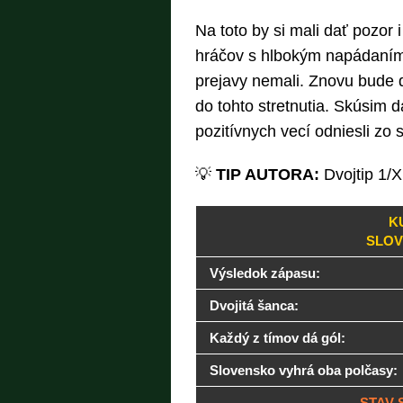
Na toto by si mali dať pozor i 
hráčov s hlbokým napádaním
prejavy nemali. Znovu bude d
do tohto stretnutia. Skúsim d
pozitívnych vecí odniesli zo 
💡
TIP AUTORA:
Dvojtip 1/X
K
SLOV
Výsledok zápasu:
Dvojitá šanca:
Každý z tímov dá gól:
Slovensko vyhrá oba polčasy:
STAV S