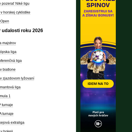
 pozerať Niké ligu
v horskej cyklistike
 Open
 udalosti roku 2026
a majstrov
ópska liga
ferenčná liga
v biatlone
v zjazdovom lyžovaní
mantová liga
mula 1
 turnaje
 turnaje
ejová extraliga
v hokeji