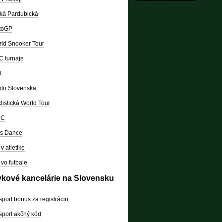
ká Pardubická
toGP
ld Snooker Tour
 turnaje
L
lo Slovenska
listická World Tour
RC
's Dance
v atletike
vo futbale
vkové kancelárie na Slovensku
sport bonus za registráciu
sport akčný kód