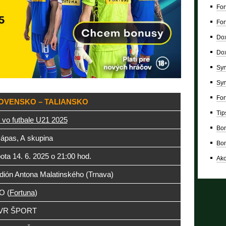
For
For
Dox
Dox
Syn
Syn
For
OVENSKO – TALIANSKO
Tip
vo futbale U21 2025
Bon
zápas, A skupina
Bon
ota 14. 6. 2025 o 21:00 hod.
Ako
dión Antona Malatinského (Trnava)
O (
Fortuna
)
VR ŠPORT