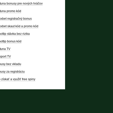
tuna bonusy pre nových hráčov
tuna promo kód
xbet registračný bonus
xbet skaut kód a promo kód
ottip stávka bez rizika
ottip bonus kód
tuna TV
sport TV
usy bez vkladu
usy za registráciu
 získať a využiť free spiny