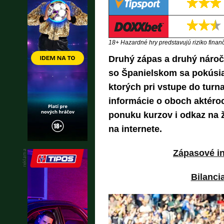
18+ Hazardné hry predstavujú riziko finančn
Druhý zápas a druhý nároč
so Španielskom sa pokúsia
ktorých pri vstupe do turna
informácie o oboch aktéro
ponuku kurzov i odkaz na ž
na internete.
Zápasové i
Bilanci