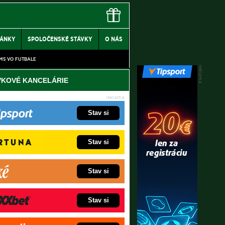
LÁNKY
SPOLOČENSKÉ STÁVKY
O NÁS
MS VO FUTBALE
VKOVÉ KANCELÁRIE
Stav si
Stav si
Stav si
Stav si