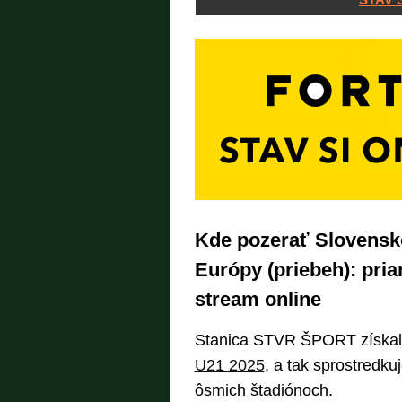
Kde pozerať Slovensko
Európy (priebeh): pri
stream online
Stanica STVR ŠPORT získala
U21 2025
, a tak sprostredku
ôsmich štadiónoch.