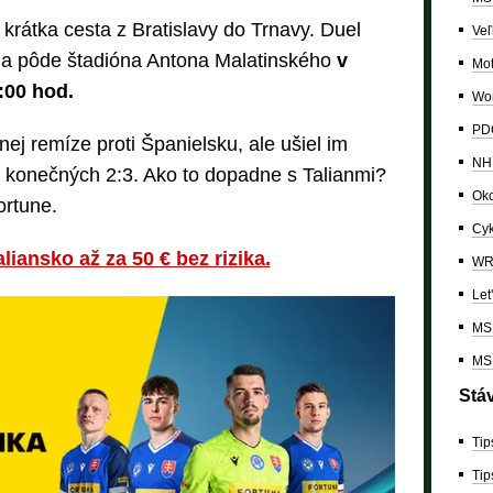
 krátka cesta z Bratislavy do Trnavy. Duel
Veľ
 na pôde štadióna Antona Malatinského
v
Mo
:00 hod.
Wor
PDC
nej remíze proti Španielsku, ale ušiel im
NH
a konečných 2:3. Ako to dopadne s Talianmi?
Oko
ortune.
Cyk
iansko až za 50 € bez rizika.
W
Let
MS 
MS 
Stá
Tip
Tip