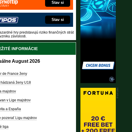
Stav si
Stav si
zardné hry predstavujú riziko finančných strát
vzniku závislosti.
ŽITÉ INFORMÁCIE
uálne August 2026
r de France ženy
 hádzaná ženy U18
a majstrov
van v Lige majstrov
lta a España
 pozerať Ligu majstrov
é liga