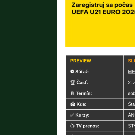
PREVIEW
SL
⚽ Súťaž:
ME 
🏆
Časť:
2. 
📔
Termín:
sob
🏟️
Kde:
Šta
✅
Kurzy:
ÁN
📺
TV prenos:
ST