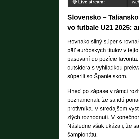
🔴
Live stream:
we
Slovensko – Taliansko
vo futbale U21 2025: an
Rovnako silný súper s rovnak
päť európskych titulov v tejt
pasovaní do pozície favorita
outsidera s vyhliadkou prekv
súperili so Španielskom.
Hneď po zápase v rámci rozho
poznamenali, že sa idú poria
protivníka. V stredajšom vyst
zlých rozhodnutí. V konečnom
Následne však ukázali, že sa 
šampionátu.