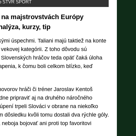
b STVR ŠPORT
 na majstrovstvách Európy
alýza, kurzy, tip
ými úspechmi. Taliani majú taktiež na konte
o vekovej kategórii. Z toho dôvodu sú
. Slovenských hráčov teda opäť čaká úloha
apenia, k čomu boli celkom blízko, keď
vorov hráči či tréner Jaroslav Kentoš
dne pripraviť aj na druhého náročného
úpení trpeli Slováci v obrane na niekoľko
 dôsledku kvôli tomu dostali dva rýchle góly.
neboja bojovať ani proti top favoritovi