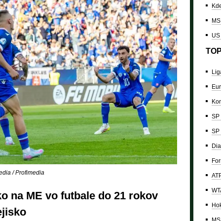
Kde
MS 
US
TOP
Lig
Eur
Kon
SP 
SP 
Dia
For
ia / Profimedia
ATP
WTA
ko na ME vo futbale do 21 rokov
Hok
ejisko
MS 