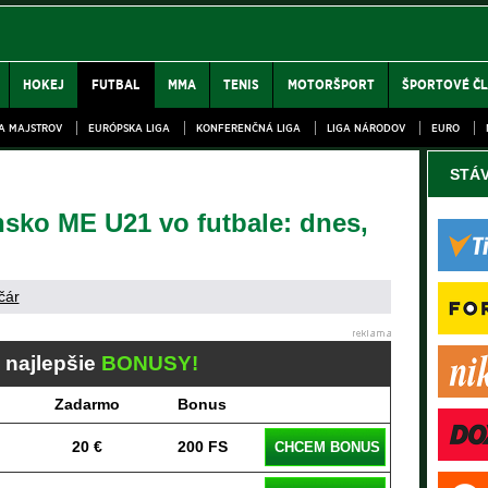
HOKEJ
FUTBAL
MMA
TENIS
MOTORŠPORT
ŠPORTOVÉ Č
GA MAJSTROV
EURÓPSKA LIGA
KONFERENČNÁ LIGA
LIGA NÁRODOV
EURO
STÁ
nsko ME U21 vo futbale: dnes,
čár
j najlepšie
BONUSY!
Zadarmo
Bonus
20 €
200 FS
CHCEM BONUS